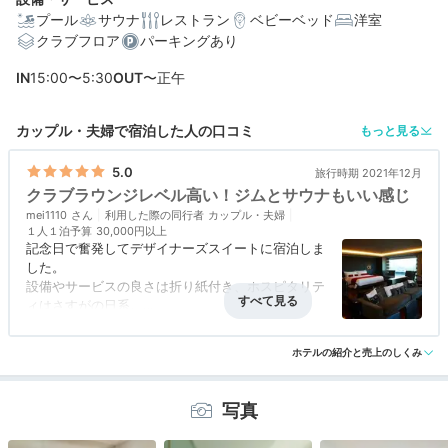
プール
サウナ
レストラン
ベビーベッド
洋室
クラブフロア
パーキングあり
編集部おすすめの３つのポイント
IN
15:00〜5:30
OUT
〜正午
「東京ガーデンテラス紀尾井町」の高層階から楽しめる
絶景
カップル・夫婦で宿泊した人の口コミ
もっと見る
滝をイメージしたガラスアートが美しい、芸術的な"天空
のバー"
5.0
旅行時期 2021年12月
クラブラウンジレベル高い！ジムとサウナもいい感じ
コンテンポラリーな和食を味わえるメインダイニング
mei1110
利用した際の同行者
カップル・夫婦
１人１泊予算
30,000円以上
記念日で奮発してデザイナーズスイートに宿泊しま
した。
宿泊体験やホテル公式からのコメントあり
設備やサービスの良さは折り紙付き、ホスピタリテ
ィはさすがの日系。
このクラスのホテルとしてもラウンジやジムなどは
アクセス
4.5
コスパ
4.0
客室
5.0
接客対応
5.0
風呂
5.0
ハイレベルだと思います。
ホテルの紹介と売上のしくみ
食事・ドリンク
5.0
バリアフリー
評価なし
浴室やサウナが窓付きなのはうれしい♪
クラブラウンジでは昼間からビールや日本酒があっ
たのが驚きでした。
写真
ほぼ唯一の不満は部屋についていたサウナがあまり