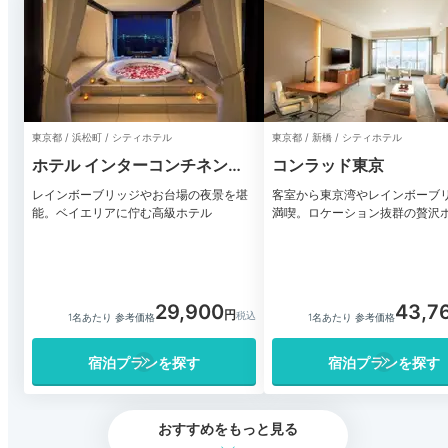
東京都 / 浜松町 / シティホテル
東京都 / 新橋 / シティホテル
ホテル インターコンチネンタ
コンラッド東京
ル 東京ベイ
レインボーブリッジやお台場の夜景を堪
客室から東京湾やレインボーブ
能。ベイエリアに佇む高級ホテル
満喫。ロケーション抜群の贅沢
29,900
43,7
1名あたり 参考価格
1名あたり 参考価格
宿泊プランを探す
宿泊プランを探す
おすすめをもっと見る