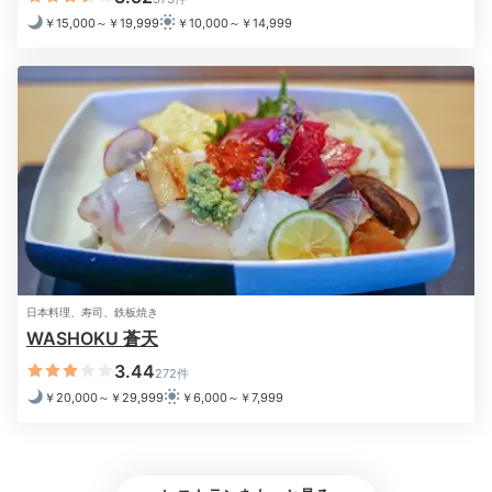
広めの湯船にバスソルトを入れて、癒しのひと時。
￥15,000～￥19,999
￥10,000～￥14,999
BYREDO社製のアメニティも気分を上げてくれます。
湯上りはホテルオリジナルの浴衣に着替えて夜景を楽し
んで。
miipopon
夜景をバックに撮影タイムを楽しみました。お風呂はとても広く、
アメニティのシャンプーやバスソルトが⼤変良い⾹りで、とても癒
されました。
日本料理、寿司、鉄板焼き
WASHOKU 蒼天
3.44
272件
2日目
￥20,000～￥29,999
￥6,000～￥7,999