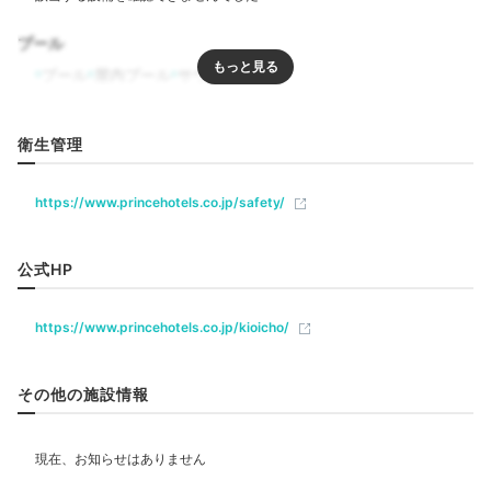
私達は「東京ガーデンテラス紀尾井町」の「紀尾井町 くろげ」へ。
プール
⼭形⽜のお肉が柔らかくて⼤変おいしく、接客も⼼地良かったで
す。
プール
屋内プール
サウナ
リラクゼーション
衛生管理
サウナ
エステ・マッサージ
ジム・フィットネス
Bar
https://www.princehotels.co.jp/safety/
21:00
飲食
滝のガラスアートが
公式HP
レストラン
バー
ラウンジ
美しいバーへ
https://www.princehotels.co.jp/kioicho/
ベビー＆子供関連
ベビーベッド
ベッドガード
その他の施設情報
部屋情報
洋室
スイート
インターネット利用可能
Wi-Fi利用可能