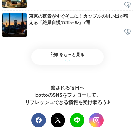
です。⼤きい窓から⼊る⾃然光の明るさが⼼地よく、素
+1
晴らしい朝の時間を過ごしました。
東京の夜景がすぐそこに！カップルの思い出が増
える「絶景自慢のホテル」7選
ホテル公式
ホテルスタッフのおすすめ
中川千穂
記事をもっと見る
レストランではアフタヌーンティーもおすすめ。季節ご
とのフォトジェニ ックなメニューや、環境や健康に配慮
したヴィーガンメニューも人気です。
癒される毎日へ
icottoのSNSをフォローして、
リフレッシュできる情報を受け取ろう♪
Spa
09:00
プールやスパで