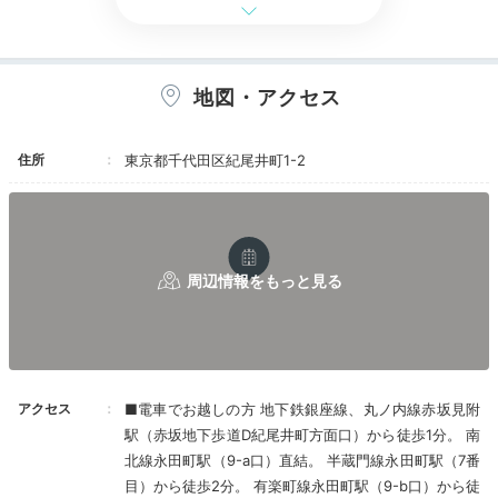
ホテル公式
ホテルスタッフのおすすめ
地図・アクセス
中川千穂
照明やブラインドなどは客室専用ipadで快適に操作可能
住所
東京都千代田区紀尾井町1-2
です。窓際のデイベッドでリラックスタイムを過ごされ
る方が多くいらっしゃいます。
Dinner
18:00
好きなレストランで
アクセス
■電車でお越しの方 地下鉄銀座線、丸ノ内線赤坂見附
ディナーを満喫
駅（赤坂地下歩道D紀尾井町方面口）から徒歩1分。 南
北線永田町駅（9-a口）直結。 半蔵門線永田町駅（7番
目）から徒歩2分。 有楽町線永田町駅（9-b口）から徒