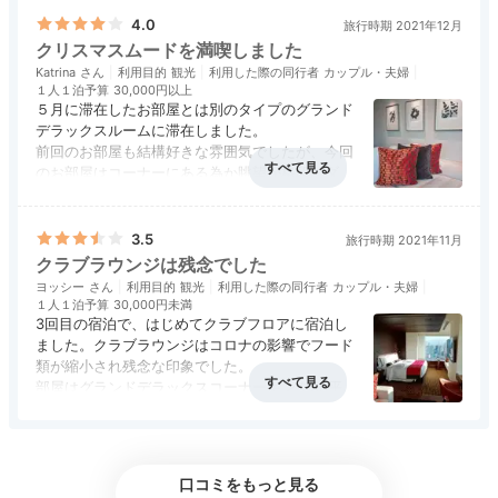
4.0
旅行時期 2021年12月
クリスマスムードを満喫しました
Katrina
利用目的
観光
利用した際の同行者
カップル・夫婦
１人１泊予算
30,000円以上
５月に滞在したお部屋とは別のタイプのグランド
デラックスルームに滞在しました。
前回のお部屋も結構好きな雰囲気でしたが、今回
東京の街を一望する窓際のデイベッドに寝転べば、まる
のお部屋はコーナーにある為か眺望が格段にダイ
ナミックに感じられました。
で空を飛んでいるかのような気分に。BOSEの
アクセス
3.5
コスパ
4.0
客室
4.5
接客対応
4.5
風呂
4.5
インテリアの配置は異なるものの、どちらも約
Bluetoothスピーカーで好きな音楽をかけて、のんびり
食事・ドリンク
4.0
バリアフリー
評価なし
60㎡の広さや全体的なトーンは似ているので、
3.5
旅行時期 2021年11月
寛ぎましょう。
もし眺望の素晴らしさにこだわるならコーナーが
クラブラウンジは残念でした
おすすめ。
ヨッシー
利用目的
観光
利用した際の同行者
カップル・夫婦
クラブラウンジは宣言が解除されお酒の提供が再
１人１泊予算
30,000円未満
開されていましたが、もう少し良い銘柄があると
3回目の宿泊で、はじめてクラブフロアに宿泊し
更に嬉しいかなという感じ。フードの内容は前回
ました。クラブラウンジはコロナの影響でフード
miipopon
とはあまり変化はありませんでした。
類が縮小され残念な印象でした。
季節柄クリスマスムード全開。すぐご近所にはニ
部屋はグランドデラックスコーナーキング58平
ューオータニもありイルミネーションが美しく、
米で、ソファエリアとベッドがゆるやかに分かれ
クラブフロアのツインルームに泊まりました。⼗分な広
普段よりも華やかさが加わって素敵な滞在を満喫
ているのですごくよかったです。コーナーなので
さがあり、⾼層階からの景⾊は最⾼でした。
+2
出来ました。
眺望も良かった。
口コミをもっと見る