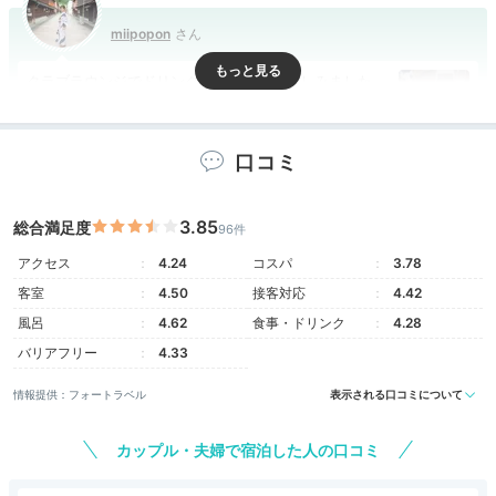
miipopon
クラブラウンジでドリンクとスイーツを楽しみました。
夕方からはオードブルも提供され、どれもおいしくて何
+3
度もおかわりしました（笑）
口コミ
3.85
総合満足度
96件
Room
アクセス
4.24
コスパ
3.78
17:00
客室
4.50
接客対応
4.42
絶景ビューのお部屋は
風呂
4.62
食事・ドリンク
4.28
バリアフリー
4.33
窓際のソファが◎
情報提供：フォートラベル
表示される口コミについて
カップル・夫婦で宿泊した人の口コミ