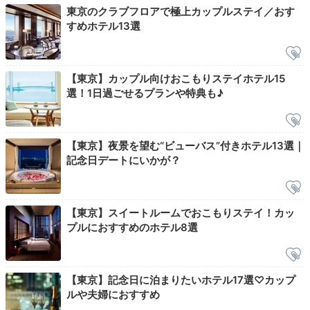
東京のクラブフロアで極上カップルステイ／おす
すめホテル13選
【東京】カップル向けおこもりステイホテル15
選！1日過ごせるプランや特典も♪
【東京】夜景を望む“ビューバス”付きホテル13選｜
記念日デートにいかが？
朝食は卵料理が選べる洋食や、様々な小鉢が付いた和食
セットなど。おしゃれな「All-Day Dining OASIS
GARDEN」で、優雅な朝のひと時を楽しんで。
【東京】スイートルームでおこもりステイ！カッ
プルにおすすめのホテル8選
【東京】記念日に泊まりたいホテル17選♡カップ
miipopon
ルや夫婦におすすめ
和定⾷をいただきました。品数も多く⼤変おいしかった