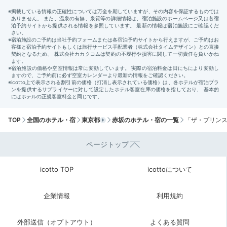
軽く汗を流して
TOP
全国のホテル・宿
東京都
赤坂のホテル・宿の一覧
「ザ・プリンス
ページトップ
食後は宿泊者無料のジムやプールで軽く汗を流して。ク
ラブフロアに泊まるとサウナ付きの温浴施設も無料で利
icotto TOP
icottoについて
用できますよ。
企業情報
利用規約
外部送信（オプトアウト）
よくある質問