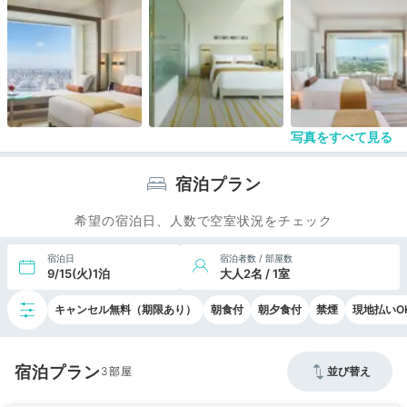
熱くならなかったこと。
（ジム階のサウナはガッツリ熱いです）
写真をすべて見る
宿泊プラン
希望の宿泊日、人数で空室状況をチェック
宿泊日
宿泊者数 / 部屋数
9/15(火)1泊
大人2名 / 1室
キャンセル無料（期限あり）
朝食付
朝夕食付
禁煙
現地払いO
宿泊プラン
3
並び替え