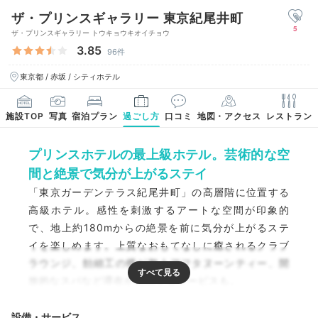
ザ・プリンスギャラリー 東京紀尾井町
5
ザ・プリンスギャラリー トウキョウキオイチョウ
3.85
96件
東京都 / 赤坂 / シティホテル
施設TOP
写真
宿泊プラン
過ごし方
口コミ
地図・アクセス
レストラン
プリンスホテルの最上級ホテル。芸術的な空
間と絶景で気分が上がるステイ
「東京ガーデンテラス紀尾井町」の高層階に位置する
高級ホテル。感性を刺激するアートな空間が印象的
で、地上約180mからの絶景を前に気分が上がるステ
イを楽しめます。上質なおもてなしに癒されるクラブ
ラウンジ、飴細工の蝶が舞うアフタヌーンティー、開
放的なスパなど滞在が充実するサービスも。
設備・サービス