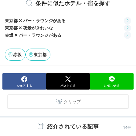
条件に似たホテル・宿を探す
できて、朝から爽やかな気分になれますよ。
東京都 ✕ バー・ラウンジがある
東京都 ✕ 夜景がきれいな
赤坂 ✕ バー・ラウンジがある
miipopon
明け⽅はお部屋の真正⾯に富⼠⼭が⾒え、とても癒され
る素敵な時間を過ごせました。
赤坂
東京都
+1
シェアする
ポストする
LINEで送る
Breakfast
08:00
クリップ
朝食は"空中庭園"が
テーマのレストランで
紹介されている記事
14件