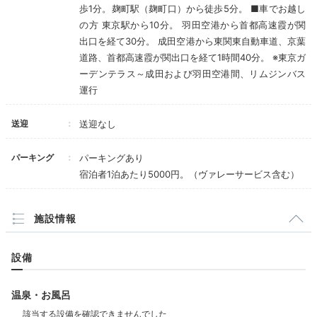
歩1分。麹町駅（麹町口）から徒歩5分。 ■車でお越し
の方 東京駅から10分。 羽田空港から首都高速霞が関
出口を経て30分。 成田空港から東関東自動車道、京葉
道路、首都高速霞が関出口を経て1時間40分。 ※東京ガ
ーデンテラス～成田および羽田空港間、リムジンバス
運行
送迎
送迎なし
www.princehotels.co.jp
パーキング
パーキングあり
ホテル内には環地中海料理を味わえる「All-Day
宿泊者1泊あたり5000円。（ヴァレーサービス含む）
Dining OASIS GARDEN」など上質なレストランが。
予約は公式サイトを確認してみて。併設の商業施設にも
様々な飲食店があり、好みのお店でディナーを楽しめま
施設情報
す。
設備
温泉・お風呂
miipopon