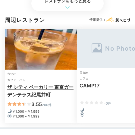
レストランをもっと見る
Morning
07:30
周辺レストラン
情報提供：
ふかふかベッドと
絶景で爽やかな目覚め
10m
10m
カフェ
カフェ、パン
CAMP17
ザ シティ ベーカリー 東京ガー
デンテラス紀尾井町
-
3.55
0件
200件
-
￥1,000～￥1,999
-
￥1,000～￥1,999
マットレスはホテルオリジナルのシモンズ社製で、朝ま
でぐっすり。目覚めると開放的な景色が視界に飛び込ん