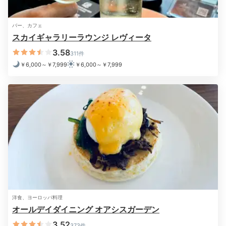
Night
バー、カフェ
22:00
スカイギャラリーラウンジ レヴィータ
3.58
夜景を楽しみつつ
311件
￥6,000～￥7,999
￥6,000～￥7,999
のんびりバスタイム
洋食、ヨーロッパ料理
オールデイダイニング オアシスガーデン
3.52
373件