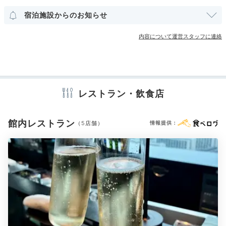
ユニバーサルルーム
宿泊施設からのお知らせ
その他館内施設
内容について運営スタッフに連絡
バー
クラブフロア
クラブラウンジ・専用ラウンジ
クリーニングサービス
食後は「Sky Gallery Lounge Levita」でカクテルを味
わってはいかが。滝をイメージした2フロア吹き抜けの
空間は芸術的で、特別な気分に浸れます。
アメニティ
レストラン・飲食店
テレビ
冷蔵庫
ミニバー
アイロン
スリッパ
セーフティボックス
バスローブ
歯ブラシ
カミソリ
館内レストラン
シャンプー
コンディショナー
ボディソープ
（5店舗）
情報提供：
シャワーキャップ
入浴剤
タオル
バスタオル
ドライヤー
ホテル公式
お茶セット
ホテルスタッフのおすすめ
中川千穂
「ギャラリー」という名称にあるように、館内では多く
※設備・アメニティは、確認が取れている情報を表示しています。
のアート作品がお迎えいたします。