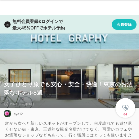
女子ひとり旅でも安心・安全・快適！東京のお洒
落なホテル8選
2024年06月06日
aya12
64
次から次へと新しいスポットがオープンして、何度訪れても遊び尽
くせない街・東京。王道的な観光名所だけでなく、可愛いカフェや
お洒落なショップなどもあって、行く場所にはとっても迷いますよ