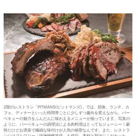
2階のレストラン「PITMANS(ピットマンズ)」では、朝食、ランチ、カ
フェ、ディナーといった時間帯ごとに少しずつ趣向を変えながら、バー
ベキューの魅力をふんだんに味わえるメニューが揃っています。写真の
ように、バーベキューの調理法による肉料理はとってもジューシー！豪
快だけどお洒落で繊細な味付けが人気の秘密なんです。また、レストラ
ンにはブルワリー「清洲橋醸造場」を併設。素材と製法にこだわった