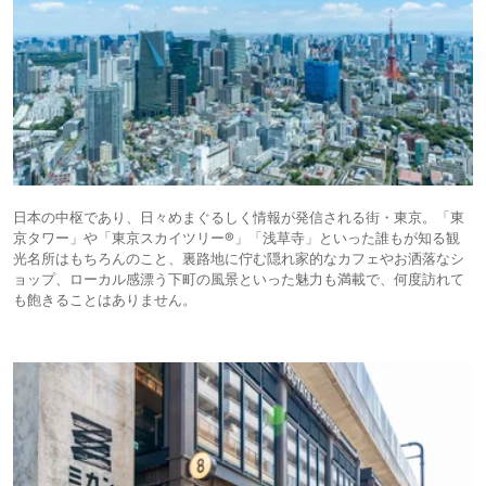
日本の中枢であり、日々めまぐるしく情報が発信される街・東京。「東
京タワー」や「東京スカイツリー®」「浅草寺」といった誰もが知る観
光名所はもちろんのこと、裏路地に佇む隠れ家的なカフェやお洒落なシ
ョップ、ローカル感漂う下町の風景といった魅力も満載で、何度訪れて
も飽きることはありません。