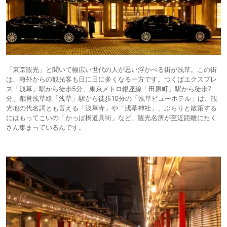
「東京観光」と聞いて幅広い世代の人が思い浮かべる街が浅草。この街
は、海外からの観光客も日に日に多くなる一方です。つくばエクスプレ
ス「浅草」駅から徒歩5分、東京メトロ銀座線「田原町」駅から徒歩7
分、都営浅草線「浅草」駅から徒歩10分の「浅草ビューホテル」は、観
光地の代名詞とも言える「浅草寺」や「浅草神社」、ぶらりと散策する
にはもってこいの「かっぱ橋道具街」など、観光名所が至近距離にたく
さん集まっているんです。