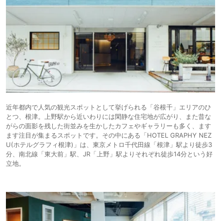
近年都内で人気の観光スポットとして挙げられる「谷根千」エリアのひ
とつ、根津。上野駅から近いわりには閑静な住宅地が広がり、また昔な
がらの面影を残した街並みを生かしたカフェやギャラリーも多く、ます
ます注目が集まるスポットです。その中にある「HOTEL GRAPHY NEZ
U(ホテルグラフィ根津)」は、東京メトロ千代田線「根津」駅より徒歩3
分、南北線「東大前」駅、JR「上野」駅よりそれぞれ徒歩14分という好
立地。