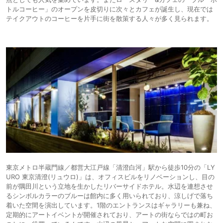
トルコーヒー」のオープンを皮切りに次々とカフェが誕生し、現在では
テイクアウトのコーヒーを片手に街を散策する人々が多く見られます。
東京メトロ半蔵門線／都営大江戸線「清澄白河」駅から徒歩10分の「LY
URO 東京清澄(リュウロ)」は、オフィスビルをリノベーションし、目の
前が隅田川という立地を生かしたリバーサイドホテル。水辺を連想させ
るシンボルカラーのブルーは館内に多く用いられており、涼しげで落ち
着いた空間を演出しています。1階のエントランスはギャラリーも兼ね、
定期的にアートイベントが開催されており、アートの街ならではの町お