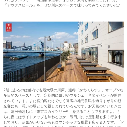
「アウグスビール」を、ぜひ川床スペースで味わってみてくださいね♪
2階にあるのは都内でも最大級の川床、通称「かわてらす」。オープンな
多目的スペースとして、定期的にヨガやマルシェ、音楽イベントが開催
されています。また宿泊客だけでなく近隣の地元住民や通りすがりの観
光客にも、憩いの場として親しまれているんです。お天気のいいときに
は、清洲橋越しに「東京スカイツリー®」を見ることもできますよ。さ
らに夜にはライトアップも加わるほか、隅田川には屋形船も多く行き来
しており、活気ががりながらもロマンチックな風景も広がるんです。「P