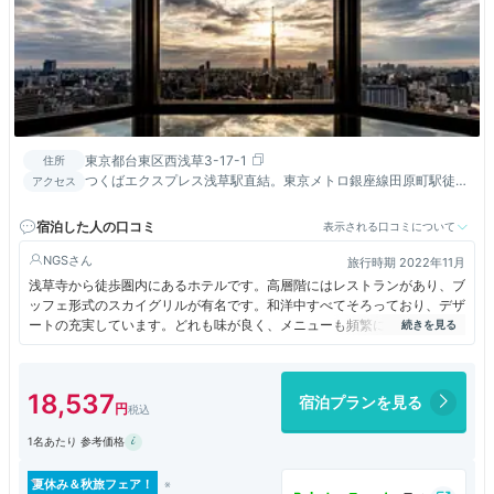
東京都台東区西浅草3-17-1
住所
つくばエクスプレス浅草駅直結。東京メトロ銀座線田原町駅徒歩
アクセス
7分、東武スカイツリーライン浅草駅徒歩10分。
宿泊した人の口コミ
表示される口コミについて
NGS
旅行時期 2022年11月
浅草寺から徒歩圏内にあるホテルです。高層階にはレストランがあり、ブ
ッフェ形式のスカイグリルが有名です。和洋中すべてそろっており、デザ
ートの充実しています。どれも味が良く、メニューも頻繁に供給されま
す。接客も良かったです。
18,537
宿泊プランを見る
1名あたり 参考価格
夏休み＆秋旅フェア！