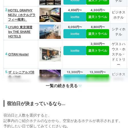
icotto
楽天トラベル
テル
2.
HOTEL GRAPHY
4,656円〜
4,300円〜
ビジネス
NEZU（ホテルグラ
icotto
楽天トラベル
ホテル
フィー根津）
3.
LYURO 東京清澄
6,050円〜
8,800円〜
シティホ
by THE SHARE
icotto
楽天トラベル
テル
HOTELS
ゲストハ
3,500円〜
ウス・ホ
icotto
楽天トラベル
4.
ステル・
CITAN Hostel
ドミトリ
ー
5.
ザ ミレニアルズ渋
13,300円〜
13,300円〜
ビジネス
谷（THE
icotto
楽天トラベル
ホテル
MILLENNIALS）
一覧の続きを見る
15,079円〜
15,800円〜
6.
ビジネス
UNPLAN
icotto
楽天トラベル
Kagurazaka
ホテル
宿泊日が決まっているなら…
12,370円〜
11,500円〜
7.
シティホ
THE KNOT TOKYO
icotto
楽天トラベル
Shinjuku
テル
宿泊日と人数を選択すると、
記事内のご紹介ホテルのなかから、空室があるホテルが表示されます。
予約したい日で探してみてくださいね。