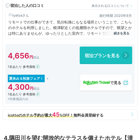
宿泊した人の口コミ
表示される口コミについて
tyatya
旅行時期 2020年9月
リモートでの仕事ができて、気分転換にもなる場所ということで、こちら
のホテルを利用しました。根津駅近くの低層階ホテルですので、眺望とか
は特にありませんが、ゆったりとした室内で、リモートでの仕事にも集中
でき、仕事終わりには、ゆっくりと根津近辺の散策ができ、お店にも立ち
寄りやすく、よいロケーションでした。
4,656
宿泊プランを見る
1名あたり 参考価格
夏休み＆秋旅フェア！
4,300
1名あたり 参考価格
※対象施設のみ
4.隅田川を望む開放的なテラスを備えたホテル【清