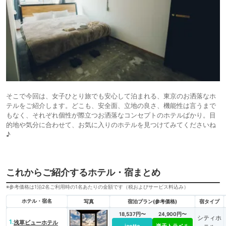
そこで今回は、女子ひとり旅でも安心して泊まれる、東京のお洒落なホ
テルをご紹介します。どこも、安全面、立地の良さ、機能性は言うまで
もなく、それぞれ個性が際立つお洒落なコンセプトのホテルばかり。目
的地や気分に合わせて、お気に入りのホテルを見つけてみてくださいね
♪
これからご紹介するホテル・宿まとめ
※参考価格は1泊2名ご利用時の1名あたりの金額です（税およびサービス料込み）
ホテル・宿名
写真
宿泊プラン(参考価格)
宿タイプ
18,537円〜
24,900円〜
シティホ
1.
浅草ビューホテル