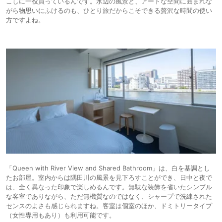
こしに一役買っているんです。水辺の風景と、アートな空間に囲まれな
がら物思いにふけるのも、ひとり旅だからこそできる贅沢な時間の使い
方ですよね。
「Queen with River View and Shared Bathroom」は、白を基調とし
たお部屋。室内からは隅田川の風景を見下ろすことができ、日中と夜で
は、全く異なった印象で楽しめるんです。無駄な装飾を省いたシンプル
な客室でありながら、ただ無機質なのではなく、シャープで洗練された
センスのよさも感じられますね。客室は個室のほか、ドミトリータイプ
（女性専用もあり）も利用可能です。