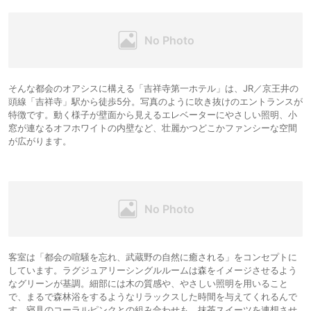
そんな都会のオアシスに構える「吉祥寺第一ホテル」は、JR／京王井の
頭線「吉祥寺」駅から徒歩5分。写真のように吹き抜けのエントランスが
特徴です。動く様子が壁面から見えるエレベーターにやさしい照明、小
窓が連なるオフホワイトの内壁など、壮麗かつどこかファンシーな空間
が広がります。
客室は「都会の喧騒を忘れ、武蔵野の自然に癒される」をコンセプトに
しています。ラグジュアリーシングルルームは森をイメージさせるよう
なグリーンが基調。細部には木の質感や、やさしい照明を用いること
で、まるで森林浴をするようなリラックスした時間を与えてくれるんで
す。寝具のコーラルピンクとの組み合わせも、抹茶スイーツを連想させ