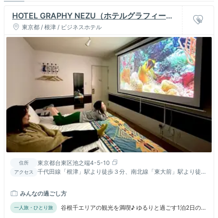
HOTEL GRAPHY NEZU（ホテルグラフィー根
津）
東京都 / 根津 / ビジネスホテル
東京都台東区池之端4-5-10
住所
千代田線「根津」駅より徒歩３分、南北線「東大前」駅より徒歩
アクセス
14分、JR、銀座線「上野」駅より徒歩14分
みんなの過ごし方
谷根千エリアの観光を満喫♪ ゆるりと過ごす1泊2日の宿
一人旅・ひとり旅
泊記