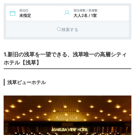
宿泊日
宿泊者数 / 部屋数
未指定
大人2名 / 1室
検索する
1.新旧の浅草を一望できる、浅草唯一の高層シティ
ホテル【浅草】
浅草ビューホテル