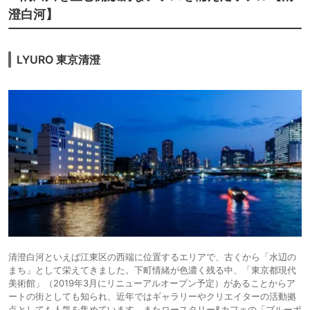
澄白河】
LYURO 東京清澄
清澄白河といえば江東区の西端に位置するエリアで、古くから「水辺の
まち」として栄えてきました。下町情緒が色濃く残る中、「東京都現代
美術館」（2019年3月にリニューアルオープン予定）があることからア
ートの街としても知られ、近年ではギャラリーやクリエイターの活動拠
点としても人気を集めています。またロースタリー&カフェの「ブルーボ