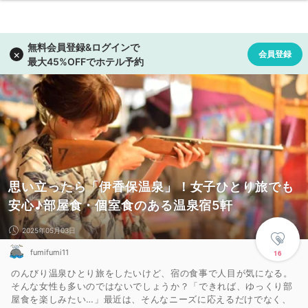
思い立ったら「伊香保温泉」！女子ひとり旅でも
安心♪部屋食・個室食のある温泉宿5軒
2025年05月03日
fumifumi11
16
のんびり温泉ひとり旅をしたいけど、宿の食事で人目が気になる。
そんな女性も多いのではないでしょうか？「できれば、ゆっくり部
屋食を楽しみたい…」最近は、そんなニーズに応えるだけでなく、