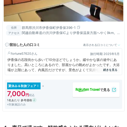
群馬県渋川市伊香保町伊香保396-1
住所
関越自動車道の渋川伊香保ICより伊香保温泉方面へやく9km。高
アクセス
崎駅・前橋駅からも近く車で約40分程度で来れちゃいます♪
宿泊した人の口コミ
表示される口コミについて
fortune57620
旅行時期 2025年5月
伊香保の石段街から歩いて10分ほどでしょうか。緩やかな坂の途中にあ
りました。高いところにあるので、部屋からの眺めがよかったです。大浴
場が上階にあって、内風呂だけですが、景色がよくて気持ちよく入れまし
た。全体に古い感じはありますが、きちんと清掃されていました。お食事
は部屋食なので、家族でゆっくりおしゃべりが出来るのが嬉しいです。
夏休み＆秋旅フェア！
7,000
1名あたり 参考価格
※対象施設のみ