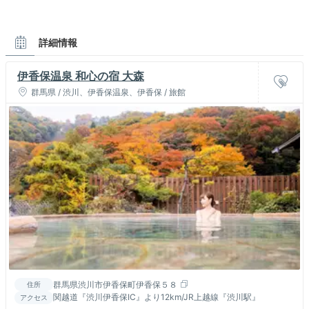
詳細情報
伊香保温泉 和心の宿 大森
群馬県 / 渋川、伊香保温泉、伊香保 / 旅館
群馬県渋川市伊香保町伊香保５８
住所
関越道『渋川伊香保IC』より12km/JR上越線『渋川駅』
アクセス