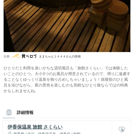
出典：
ままちゃん１４４４さんの投稿
ひとりだと利用を迷いがちな貸切風呂も「旅館さくらい」では体験した
いことのひとつ。大小3つのお風呂が用意されているので、周りに遠慮す
ることなくゆっくり温泉を独り占めしちゃいましょう！就寝前のひと風
呂を浴びながら、夜の景色を楽しむのも気軽なひとり旅ならではの特典
かもしれませんね。
詳細情報
伊香保温泉 旅館 さくらい
群馬県 / 渋川、伊香保温泉、伊香保 / 旅館