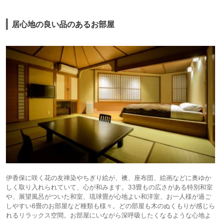
居心地の良い品のあるお部屋
伊香保に咲く花の友禅染やちぎり絵が、襖、座布団、絵画などに奥ゆか
しく取り入れられていて、心が和みます。33畳もの広さがある特別和室
や、展望風呂がついた和室、琉球畳が心地よい和洋室、お一人様が過ご
しやすい6畳のお部屋など種類も様々。どの部屋も木のぬくもりが感じら
れるリラックス空間。お部屋にいながら深呼吸したくなるような心地よ