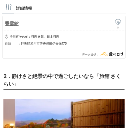
詳細情報
香雲館
0
渋川市その他 / 料理旅館、日本料理
住所
群馬県渋川市伊香保町伊香保175
データ提供
2．静けさと絶景の中で過ごしたいなら「旅館 さく
らい」