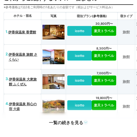
※参考価格は1泊2名ご利用時の1名あたりの金額です（税およびサービス料込み）
ホテル・宿名
写真
宿泊プラン(参考価格)
宿タイプ
30,800円〜
icotto
楽天トラベル
1.
旅館
伊香保温泉 香雲館
8,300円〜
2.
伊香保温泉 旅館 さ
icotto
楽天トラベル
旅館
くらい
7,000円〜
3.
伊香保温泉 大衆旅
icotto
楽天トラベル
旅館
館 ふくぜん
19,800円〜
4.
伊香保温泉 和心の
icotto
楽天トラベル
旅館
宿 大森
一覧の続きを見る
9,900円〜
5.
伊香保温泉 よろこ
icotto
楽天トラベル
旅館
びの宿 しん喜