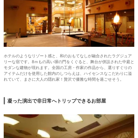
ホテルのようなリゾート感と、和のおもてなしが融合されたラグジュア
リーな宿です。8ｍもの高い塀の門をくぐると、舞台が併設された中庭と
モダンな建物が現れます。全国の工房・作家の作品から、選りすぐりの
アイテムだけを使用した館内のしつらえは、ハイセンスなこだわりに溢
れていて、まさに大人の隠れ家！贅沢で優雅な時間を過ごせそう。
凝った演出で非日常へトリップできるお部屋