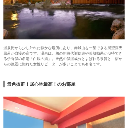
温泉街から少し外れた静かな場所にあり、赤城山を一望できる展望露天
風呂が自慢の宿です。温泉は、肌の新陳代謝促進や美肌効果が期待でき
る伊香保の名湯「白銀の湯」。天然の保湿成分とよばれる泉質と、宿か
らの絶景に惚れた女性リピーターが多いことでも有名です。
景色抜群！居心地最高！のお部屋