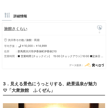
詳細情報
旅館さくらい
0
渋川市その他 / 旅館・民宿
￥10,000～￥14,999
平均予算
住所
群馬県渋川市伊香保町伊香保210
営業時間
■ 営業時間 [チェックイン] 15:00 [チェックアウト] 10:00 ■定休日 無
休
データ提供
3．見える景色にうっとりする、絶景温泉が魅力
♡「大衆旅館 ふくぜん」