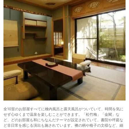
全10室のお部屋すべてに檜内風呂と露天風呂がついていて、時間を気に
せず心ゆくまで温泉を楽しむことができます。「松竹梅」「金閣」な
ど、どのお部屋も和にちなんだテーマが設定されていて、書院や坪庭な
ど非日常を感じる演出も施されています。襖の柄や格子の文様など、細