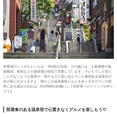
伊香保のシンボルといえば、365段の石段。その脇には、土産物屋や温
泉饅頭、射的などの遊技場が現役で営業しています。テレビでしか見た
ことのないような風景や、昔のものと思い込んでいた風情ある温泉街が
目の前に広がりますよ。懐かしの温泉風情と心ときめく大正ロマンの世
界に足を踏み入れれば、約2時間の距離にして別世界へのトリップが叶い
そう♪
部屋食のある温泉宿で心置きなくグルメを楽しもう♡