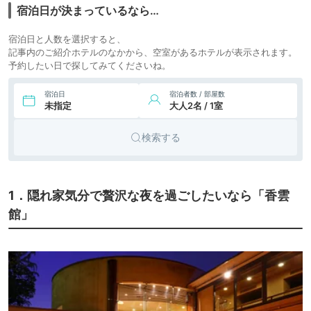
宿泊日が決まっているなら…
宿泊日と人数を選択すると、
記事内のご紹介ホテルのなかから、空室があるホテルが表示されます。
予約したい日で探してみてくださいね。
宿泊日
宿泊者数 / 部屋数
未指定
大人2名 / 1室
検索する
1．隠れ家気分で贅沢な夜を過ごしたいなら「香雲
館」