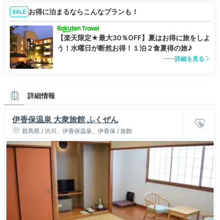
お得に泊まるならこんなプランも！
SALE
【楽天限定★最大30％OFF】夏はお得に旅をしよ
う！水曜日が断然お得！１泊２食夏得の旅♪
詳細を見る
詳細情報
伊香保温泉 大衆旅館 ふくぜん
群馬県 / 渋川、伊香保温泉、伊香保 / 旅館