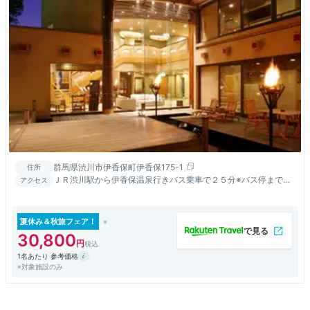
群馬県渋川市伊香保町伊香保175-1
住所
ＪＲ渋川駅から伊香保温泉行きバス乗車で２５分※バス停までは
アクセス
随時送迎可。到着時お電話下さい。
夏休み＆秋旅フェア！
30,800
1名あたり 参考価格
※対象施設のみ