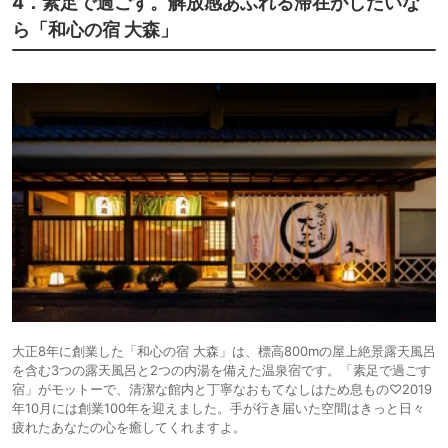
4．素足で過ごす。解放感あふれる滞在がしたいな
ら「和心の宿 大森」
大正8年に創業した「和心の宿 大森」は、標高800mの屋上絶景露天風呂
を含む3つの露天風呂と2つの内湯を備えた温泉宿です。「素足で過ごす
宿」がモットーで、清潔な館内と丁寧なおもてなしはため息もの♡2019
年10月には創業100年を迎えました。手が行き届いた空間はきっと日々
疲れたあなたの心を癒してくれますよ。