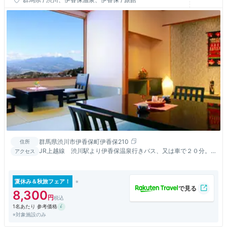
群馬県渋川市伊香保町伊香保210
住所
JR上越線 渋川駅より伊香保温泉行きバス、又は車で２０分。
アクセス
関越自動車道 渋川伊香保ＩＣより３０分。
夏休み＆秋旅フェア！
8,300
1名あたり 参考価格
※対象施設のみ