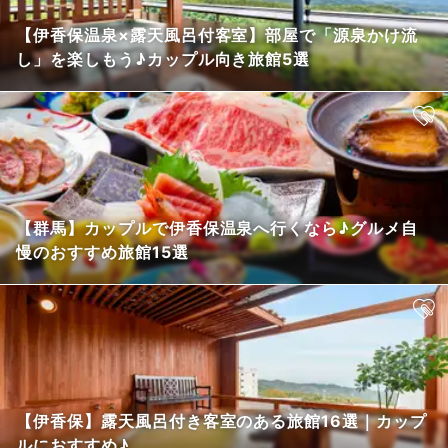
【伊香保温泉×露天風呂付客室】部屋で「源泉かけ流
し」を楽しもう♪カップル向き旅館5選
【群馬】カップルで伊香保温泉へ行くなら♪グルメ自
慢のおすすめ旅館15選
【伊香保】露天風呂付き客室のある旅館16選｜カップ
ルにおすすめ♪