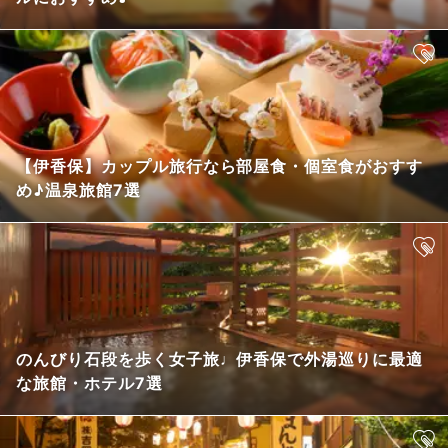
【伊香保】カップル旅行なら部屋食・個室食がおすす
め♪温泉旅館7選
のんびり石段を歩く女子旅♩伊香保で外湯巡りに最適
な旅館・ホテル7選