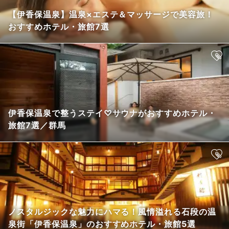
【伊香保温泉】温泉×エステ＆マッサージで美容旅！
おすすめホテル・旅館7選
伊香保温泉で整うステイ♡サウナがおすすめホテル・
旅館7選／群馬
ノスタルジックな魅力にハマる！風情溢れる石段の温
泉街「伊香保温泉」のおすすめホテル・旅館5選