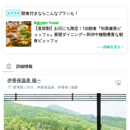
朝食付きならこんなプランも！
おすすめ
【直前割】お日にち限定！1泊朝食『旬菜健美ビ
ュッフェ』展望ダイニング―和洋中種類豊富な朝
食ビュッフェ
詳細を見る
詳細情報
伊香保温泉 福一
群馬県 / 渋川、伊香保温泉、伊香保 / 旅館