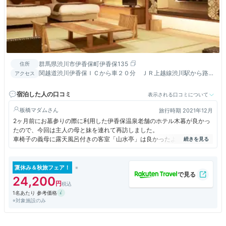
群馬県渋川市伊香保町伊香保135
住所
関越道渋川伊香保ＩＣから車２０分 ＪＲ上越線渋川駅から路線
アクセス
バス３０分 バス下車後お電話頂ければバス停までお迎えに参り
ます
宿泊した人の口コミ
表示される口コミについて
板橋マダム
旅行時期 2021年12月
2ヶ月前にお墓参りの際に利用した伊香保温泉老舗のホテル木暮が良かっ
たので、今回は主人の母と妹を連れて再訪しました。
車椅子の義母に露天風呂付きの客室「山水亭」は良かったようです。
実は山水亭の部屋の露天風呂は源泉ではなく、前回はそれなら露天風呂付
きでなくてもとながめのよい月あかりの部屋に変更した経緯あり。
今回は大浴場にお風呂がたくさんあっても部屋から大浴場まで少し距離が
夏休み＆秋旅フェア！
あり、足の悪い義母だと移動がきびしいかもと主人が配慮して部屋の露天
24,200
風呂付き山水亭にしました。
1名あたり 参考価格
さらに主人は今回貸切り展望露天風呂「癒しの湯」源泉檜風呂を手配。
※対象施設のみ
60分2,750円で、癒しの湯だけは車椅子対応トイレになっています。
癒しの湯脱衣場まで直接車椅子で移動できる上に、脱衣場とお風呂が近い
ので足の悪い義母でも大浴場に比べて楽だったようです。