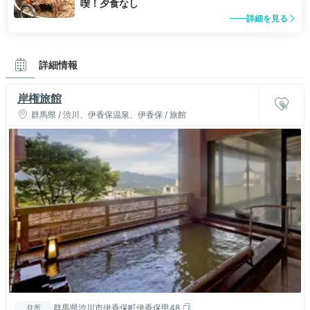
喫！夕食なし
詳細を見る
詳細情報
岸権旅館
群馬県 / 渋川、伊香保温泉、伊香保 / 旅館
群馬県渋川市伊香保町伊香保甲48
住所