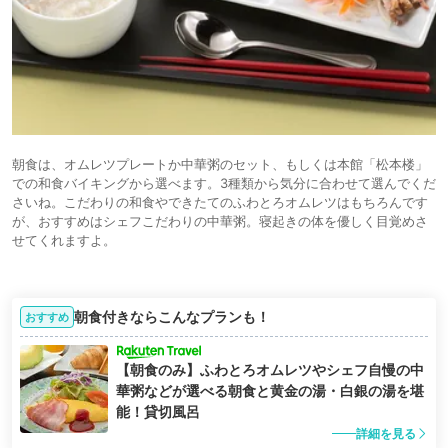
朝食は、オムレツプレートか中華粥のセット、もしくは本館「松本楼」
での和食バイキングから選べます。3種類から気分に合わせて選んでくだ
さいね。こだわりの和食やできたてのふわとろオムレツはもちろんです
が、おすすめはシェフこだわりの中華粥。寝起きの体を優しく目覚めさ
せてくれますよ。
朝食付きならこんなプランも！
おすすめ
【朝食のみ】ふわとろオムレツやシェフ自慢の中
華粥などが選べる朝食と黄金の湯・白銀の湯を堪
能！貸切風呂
詳細を見る