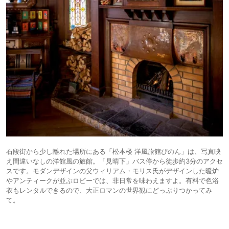
石段街から少し離れた場所にある「松本楼 洋風旅館ぴのん」は、写真映
え間違いなしの洋館風の旅館。「見晴下」バス停から徒歩約3分のアクセ
スです。モダンデザインの父ウィリアム・モリス氏がデザインした暖炉
やアンティークが並ぶロビーでは、非日常を味わえますよ。有料で色浴
衣もレンタルできるので、大正ロマンの世界観にどっぷりつかってみ
て。