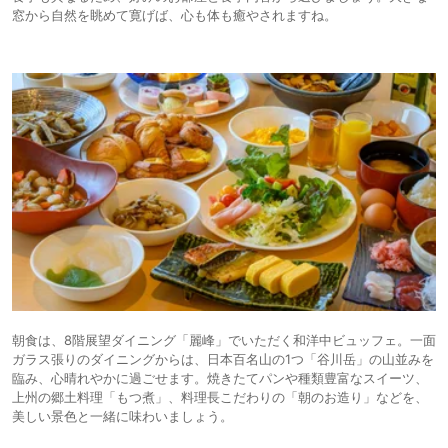
窓から自然を眺めて寛げば、心も体も癒やされますね。
朝食は、8階展望ダイニング「麗峰」でいただく和洋中ビュッフェ。一面
ガラス張りのダイニングからは、日本百名山の1つ「谷川岳」の山並みを
臨み、心晴れやかに過ごせます。焼きたてパンや種類豊富なスイーツ、
上州の郷土料理「もつ煮」、料理長こだわりの「朝のお造り」などを、
美しい景色と一緒に味わいましょう。