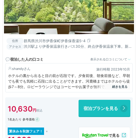
群馬県渋川市伊香保町伊香保香湯5-4
住所
渋川駅より伊香保温泉行きバス30分、終点伊香保温泉下車。新
アクセス
宿駅新南口発着の高速バス有※バス停から徒歩数分バス停まで送
迎有
宿泊した人の口コミ
表示される口コミについて
shandy
旅行時期 2023年10月
ホテルの裏から出ると目の前が石段です。夕食前後、朝食前後など、早朝
でも夜でも気軽に石段に出ることができます。河鹿橋まではホテルから徒
歩7～8分。ロビーラウンジではコーヒーやお菓子が無料で、お部屋もと
ても広く、温泉も最高です。食事がすごくまずかったのが残念です。ラウ
ンジに電子レンジがあるので、ローソンでお弁当を買ってくることをお勧
めします。
10,630
宿泊プランを見る
1名あたり 参考価格
夏休み＆秋旅フェア！