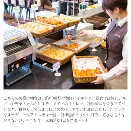
こちらのお宿の朝食は、約60種類の和洋バイキング。朝食では珍しいキ
ノコや野菜の天ぷらにホテルメイドのオムレツ、種類豊富な焼き立てパ
ンなど、目移りしてしまうほどの品揃えです。鮮度にこだわったサラダ
やオーガニックアイスティーは、健康志向の女性に評判。好きなものを
好きなだけいただいて、大満足な1日をスタート♪