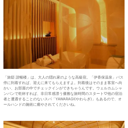
11.
伊香保温泉 ホテル
icotto
楽天トラベル
旅館
天坊
「旅邸 諧暢楼」は、大人の隠れ家のような高級宿。「伊香保温泉」バス
停に到着すれば、迎えに来てもらえますよ。到着後はそのまま客室へ向
かい、お部屋の中でチェックインができちゃうんです。ウェルカムシャ
ンパンで乾杯すれば、非日常感漂う優雅な旅時間のスタート♡他の宿泊
者と遭遇することのないスパ「YAWARAGI(やわらぎ)」もあるので、オ
ールハンドの施術に癒やされてくださいね。