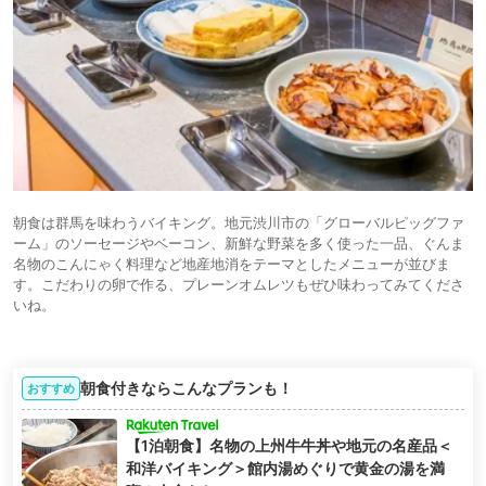
朝食は群馬を味わうバイキング。地元渋川市の「グローバルピッグファ
ーム」のソーセージやベーコン、新鮮な野菜を多く使った一品、ぐんま
名物のこんにゃく料理など地産地消をテーマとしたメニューが並びま
す。こだわりの卵で作る、プレーンオムレツもぜひ味わってみてくださ
いね。
朝食付きならこんなプランも！
おすすめ
【1泊朝食】名物の上州牛牛丼や地元の名産品＜
和洋バイキング＞館内湯めぐりで黄金の湯を満