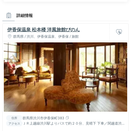
詳細情報
伊香保温泉 松本楼 洋風旅館ぴのん
群馬県 / 渋川、伊香保温泉、伊香保 / 旅館
群馬県渋川市伊香保町383
住所
ＪＲ上越線渋川駅よりバスで約２０分、見晴下 下車／関越道渋
アクセス
川・伊香保ＩＣより約１０ｋｍ