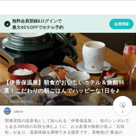
【伊香保温泉】朝食がおいしいホテル＆旅館11
選！こだわりの朝ごはんでハッピーな1日を♪
2025年09月18日
zabon
3
関東屈指の温泉地として知られる「伊香保温泉」。街のシンボルで
もある365段の石段を挟むように、お土産屋や旅館が並ぶ「石段
街」があり、温泉情緒を満喫できる場所です。茶褐色の“黄金の