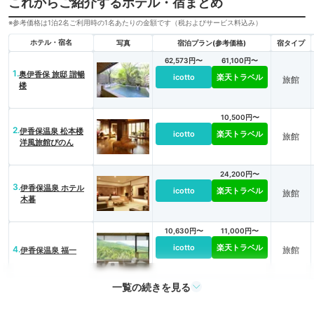
これからご紹介するホテル・宿まとめ
※参考価格は1泊2名ご利用時の1名あたりの金額です（税およびサービス料込み）
ホテル・宿名
写真
宿泊プラン(参考価格)
宿タイプ
62,573円〜
61,100円〜
1.
奥伊香保 旅邸 諧暢
icotto
楽天トラベル
旅館
楼
10,500円〜
2.
伊香保温泉 松本楼
icotto
楽天トラベル
旅館
洋風旅館ぴのん
24,200円〜
3.
伊香保温泉 ホテル
icotto
楽天トラベル
旅館
木暮
10,630円〜
11,000円〜
icotto
楽天トラベル
4.
旅館
伊香保温泉 福一
一覧の続きを見る
11,797円〜
13,200円〜
icotto
楽天トラベル
5.
旅館
岸権旅館