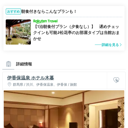
朝食付きならこんなプランも！
おすすめ
【1泊朝食付プラン（夕食なし）】 遅めチェッ
クインも可能♪松花亭のお部屋タイプは当館おま
かせ
詳細を見る
詳細情報
伊香保温泉 ホテル木暮
群馬県 / 渋川、伊香保温泉、伊香保 / 旅館