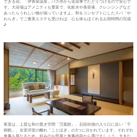
できる宿。「伊香保温泉」バス停から送迎車でたどりつけるので安心で
す。大浴場はアメニティも豊富で、化粧水や美容液、クレンジングなど
あったらうれしい物が揃っていますよ。和をコンセプトにしたスパ「や
わらぎ」でご褒美エステも受ければ、心も体もほぐれるお宿時間の完成
♪
客室は、上質な和の寛ぎ空間「万葉館」、石段街側の入り口に近い「千
樹館」、全室洋室の離れ「ことほぎ」の3つに分かれています。それぞれ
食事も異なるため、好みのお部屋と食事内容から選びましょう。大きな