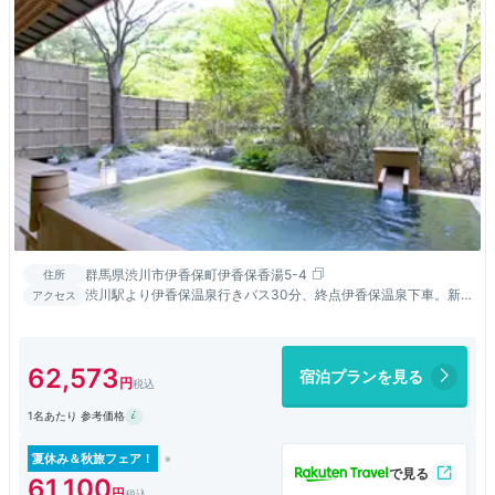
群馬県渋川市伊香保町伊香保香湯5-4
住所
渋川駅より伊香保温泉行きバス30分、終点伊香保温泉下車。新
アクセス
宿駅新南口発着の高速バス有※バス停から徒歩数分バス停まで送
迎有
62,573
宿泊プランを見る
1名あたり 参考価格
夏休み＆秋旅フェア！
61,100