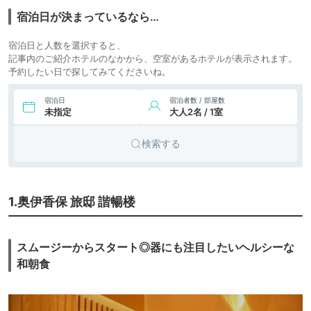
宿泊日が決まっているなら…
18,700円〜
6.
伊香保温泉 あかり
宿泊日と人数を選択すると、
icotto
楽天トラベル
旅館
の宿 おかべ
記事内のご紹介ホテルのなかから、空室があるホテルが表示されます。
予約したい日で探してみてくださいね。
14,000円〜
7.
伊香保温泉 ホテル
宿泊日
宿泊者数 / 部屋数
icotto
楽天トラベル
旅館
松本楼
未指定
大人2名 / 1室
検索する
18,205円〜
18,500円〜
8.
大江戸温泉物語
icotto
楽天トラベル
旅館
Premium 伊香保
1.奥伊香保 旅邸 諧暢楼
19,800円〜
9.
伊香保温泉 和心の
icotto
楽天トラベル
旅館
宿 大森
スムージーからスタート◎器にも注目したいヘルシーな
49,800円〜
22,000円〜
和朝食
icotto
楽天トラベル
10.
旅館
お宿 玉樹
11,600円〜