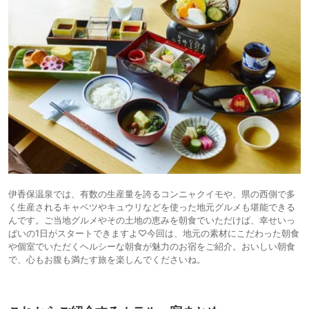
伊香保温泉では、有数の生産量を誇るコンニャクイモや、県の西側で多
く生産されるキャベツやキュウリなどを使った地元グルメも堪能できる
んです。ご当地グルメやその土地の恵みを朝食でいただけば、幸せいっ
ぱいの1日がスタートできますよ♡今回は、地元の素材にこだわった朝食
や個室でいただくヘルシーな朝食が魅力のお宿をご紹介。おいしい朝食
で、心もお腹も満たす旅を楽しんでくださいね。