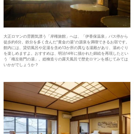
大正ロマンの雰囲気漂う「岸権旅館」へは、「伊香保温泉」バス停から
徒歩約6分。鉄分を多く含んだ“黄金の湯”の源泉を満喫できるお宿です。
館内には、貸切風呂や足湯を含め13か所の異なる湯殿があり、湯めぐり
を楽しめますよ。おすすめは、明治14年に描かれた錦絵を再現したとい
う「権左衛門の湯」。総檜造りの露天風呂で歴史ロマンを感じてみては
いかがでしょうか？