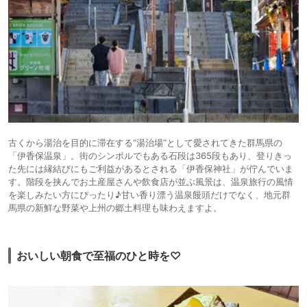
古くから湯治を目的に滞在する“湯治場”として愛されてきた群馬県の
「伊香保温泉」。街のシンボルでもある石段は365段もあり、登りきっ
た先には縁結びにもご利益があるとされる「伊香保神社」が佇んでいま
す。階段を挟んでお土産屋さんや飲食店が並ぶ風景は、温泉旅行の風情
を楽しみたい方にぴったり♪甘い香り漂う温泉饅頭だけでなく、地元群
馬県の新鮮な野菜や上州の郷土料理も味わえますよ。
おいしい朝食で至福のひと時を♡