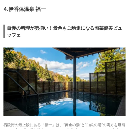
「親しき人と、こころ蕩ける湯浴み時ー上州の美しい山々を望む、驚きの
開放感」とホテルパンフレットにあるとおりでした。
4.伊香保温泉 福一
湯上がり後も脱衣場に椅子があるので時間内はのんびりできます。
車椅子はホテルで貸していただけました（数に限りがあるかもしれませ
ん）。
自慢の料理が勢揃い！景色もご馳走になる旬菜健美ビュ
車椅子利用でも温泉に入りたい方におすすめいたします。
なお、朝食会場はエスカレーターで降りますが、車椅子はホテルのスタッ
ッフェ
フがエレベーターで案内してくださいました。
石段街の最上段にある「福一」は、“黄金の湯”と“白銀の湯”の両方を堪能