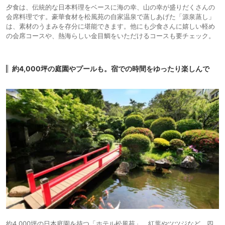
夕食は、伝統的な日本料理をベースに海の幸、山の幸が盛りだくさんの
会席料理です。豪華食材を松風苑の自家温泉で蒸しあげた「源泉蒸し」
は、素材のうまみを存分に堪能できます。他にも少食さんに嬉しい軽め
の会席コースや、熱海らしい金目鯛をいただけるコースも要チェック。
約4,000坪の庭園やプールも。宿での時間をゆったり楽しんで
約4,000坪の日本庭園を持つ「ホテル松風苑」。紅葉やツツジなど、四