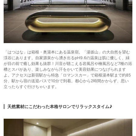
「はつはな」は箱根・奥湯本にある温泉宿。「湯坂山」の大自然を望む
渓谷にあります。自家源泉から湧き出るpH9.6の温泉は肌に優しく、緑
が目の前で癒し効果も抜群！川音が聴こえる岩風呂や檜風呂など7種の浴
槽とスパがあり、楽しみながら汗をかいて美容効果につなげられます
よ。アクセスは新宿駅から特急「ロマンスカー」で箱根湯本駅まで約85
分、駅から宿の送迎バスで10分で到着。都心から2時間かからず、思い
立ったらすぐ行けちゃいます。
天然素材にこだわった本格サロンでリラックスタイム♪