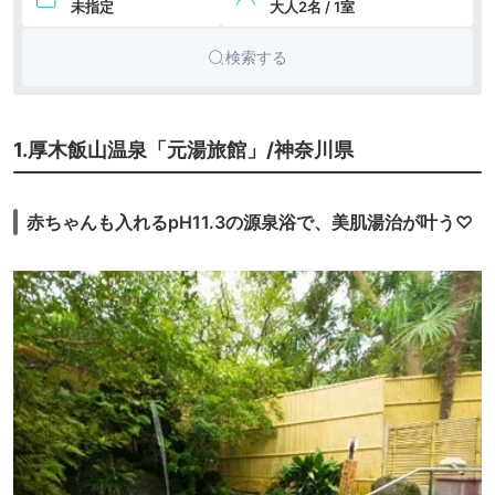
未指定
大人2名 / 1室
検索する
1.厚木飯山温泉「元湯旅館」/神奈川県
赤ちゃんも入れるpH11.3の源泉浴で、美肌湯治が叶う♡