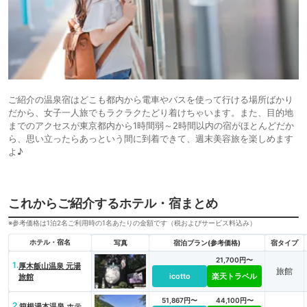
ご紹介の温泉宿はどこも都内から電車やバスを使って行ける場所ばかり
だから、女子一人旅でもラクラクたどり着けちゃいます。また、目的地
までのアクセスが東京都内から1時間弱～2時間以内の宿がほとんどだか
ら、思い立ったらあっという間に到着できて、週末美容旅を楽しめます
よ♪
これからご紹介するホテル・宿まとめ
※参考価格は1泊2名ご利用時の1名あたりの金額です（税およびサービス料込み）
ホテル・宿名
写真
宿泊プラン(参考価格)
宿タイプ
21,700円〜
1.
厚木飯山温泉 元湯
旅館
icotto
楽天トラベル
旅館
51,867円〜
44,100円〜
2.
箱根湯本温泉 ホテ