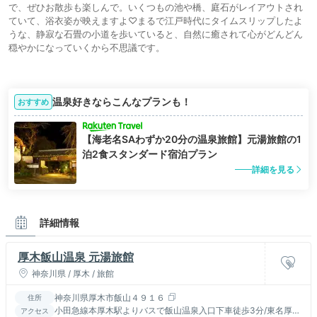
で、ぜひお散歩も楽しんで。いくつもの池や橋、庭石がレイアウトされ
ていて、浴衣姿が映えますよ♡まるで江戸時代にタイムスリップしたよ
うな、静寂な石畳の小道を歩いていると、自然に癒されて心がどんどん
穏やかになっていくから不思議です。
温泉好きならこんなプランも！
おすすめ
【海老名SAわずか20分の温泉旅館】元湯旅館の1
泊2食スタンダード宿泊プラン
詳細を見る
詳細情報
厚木飯山温泉 元湯旅館
神奈川県 / 厚木 / 旅館
神奈川県厚木市飯山４９１６
住所
小田急線本厚木駅よりバスで飯山温泉入口下車徒歩3分/東名厚木
アクセス