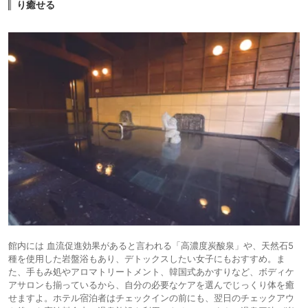
り癒せる
館内には 血流促進効果があると言われる「高濃度炭酸泉」や、天然石5
種を使用した岩盤浴もあり、デトックスしたい女子にもおすすめ。ま
た、手もみ処やアロマトリートメント、韓国式あかすりなど、ボディケ
アサロンも揃っているから、自分の必要なケアを選んでじっくり体を癒
せますよ。ホテル宿泊者はチェックインの前にも、翌日のチェックアウ