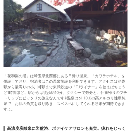
「花和楽の湯」は埼玉県北西部にある日帰り温泉。「カワラホテル」を
併設しており、宿泊者はこの温泉施設を利用できます。アクセスは池袋
駅から最寄りの小川町駅まで東武鉄道の「TJライナー」を使えばちょう
ど1時間ほど。駅からは徒歩約10分、タクシーで数分と、仕事帰りのプチ
トリップにピッタリの旅先なんです♪温泉はpH10.0の高アルカリ性単純
泉で、お肌の角質を取り除き、スベスベにしてくれる効果が期待できま
すよ。
高濃度炭酸泉に岩盤浴、ボデイケアサロンも充実。疲れをじっく