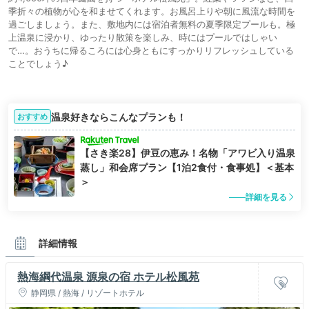
季折々の植物が心を和ませてくれます。お風呂上りや朝に風流な時間を
過ごしましょう。また、敷地内には宿泊者無料の夏季限定プールも。極
上温泉に浸かり、ゆったり散策を楽しみ、時にはプールではしゃい
で…。おうちに帰るころには心身ともにすっかりリフレッシュしている
ことでしょう♪
温泉好きならこんなプランも！
おすすめ
【さき楽28】伊豆の恵み！名物「アワビ入り温泉
蒸し」和会席プラン【1泊2食付・食事処】＜基本
＞
詳細を見る
詳細情報
熱海綱代温泉 源泉の宿 ホテル松風苑
静岡県 / 熱海 / リゾートホテル