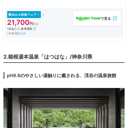
ICより厚木方面へ向い国道129号線厚木市立病院前左折10分
夏休み＆秋旅フェア！
21,700
1名あたり 参考価格
※対象施設のみ
2.箱根湯本温泉「はつはな」/神奈川県
pH9.6のやさしい湯触りに癒される、渓谷の温泉旅館