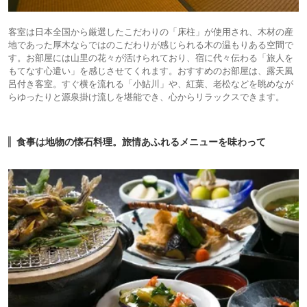
客室は日本全国から厳選したこだわりの「床柱」が使用され、木材の産
地であった厚木ならではのこだわりが感じられる木の温もりある空間で
す。お部屋には山里の花々が活けられており、宿に代々伝わる「旅人を
もてなす心遣い」を感じさせてくれます。おすすめのお部屋は、露天風
呂付き客室。すぐ横を流れる「小鮎川」や、紅葉、老松などを眺めなが
らゆったりと源泉掛け流しを堪能でき、心からリラックスできます。
食事は地物の懐石料理。旅情あふれるメニューを味わって