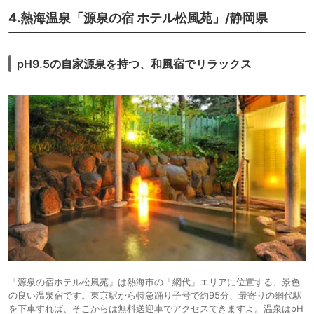
4.熱海温泉「源泉の宿 ホテル松風苑」/静岡県
pH9.5の自家源泉を持つ、和風宿でリラックス
「源泉の宿ホテル松風苑」は熱海市の「網代」エリアに位置する、景色
の良い温泉宿です。東京駅から特急踊り子号で約95分、最寄りの網代駅
を下車すれば、そこからは無料送迎車でアクセスできますよ。温泉はpH