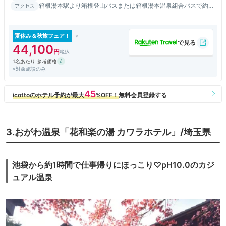
箱根湯本駅より箱根登山バスまたは箱根湯本温泉組合バスで約10
アクセス
分「はつはな前」下車、正面／箱根新道「須雲川IC」目の前
夏休み＆秋旅フェア！
44,100
1名あたり 参考価格
※対象施設のみ
3.おがわ温泉「花和楽の湯 カワラホテル」/埼玉県
池袋から約1時間で仕事帰りにほっこり♡pH10.0のカジ
ュアル温泉