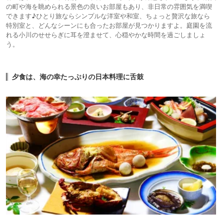
の町や海を眺められる景色の良いお部屋もあり、非日常の雰囲気を満喫
できます♪ひとり旅ならシンプルな洋室や和室、ちょっと贅沢な旅なら
特別室と、どんなシーンにも合ったお部屋が見つかりますよ。庭園を流
れる小川のせせらぎに耳を澄ませて、心穏やかな時間を過ごしましょ
う。
夕食は、海の幸たっぷりの日本料理に舌鼓