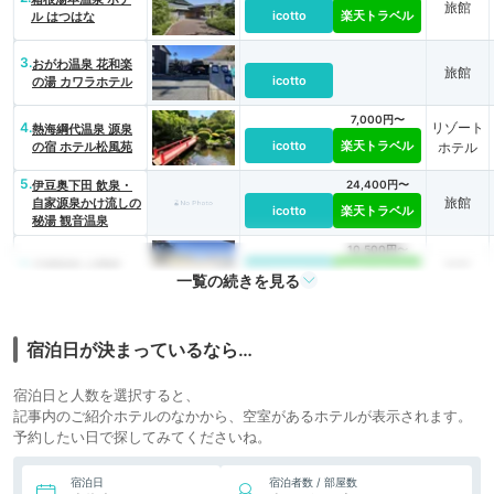
旅館
icotto
楽天トラベル
ル はつはな
3.
おがわ温泉 花和楽
旅館
icotto
の湯 カワラホテル
7,000円〜
4.
リゾート
熱海綱代温泉 源泉
icotto
楽天トラベル
の宿 ホテル松風苑
ホテル
5.
伊豆奥下田 飲泉・
24,400円〜
旅館
自家源泉かけ流しの
icotto
楽天トラベル
秘湯 観音温泉
10,500円〜
6.
旅館
川浦温泉 山県館
icotto
楽天トラベル
一覧の続きを見る
17,600円〜
リゾート
7.
ホテル春日居
icotto
楽天トラベル
ホテル
宿泊日が決まっているなら…
宿泊日と人数を選択すると、
記事内のご紹介ホテルのなかから、空室があるホテルが表示されます。
予約したい日で探してみてくださいね。
宿泊日
宿泊者数 / 部屋数