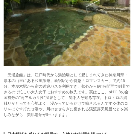
「元湯旅館」は、江戸時代から湯治場として親しまれてきた神奈川県・
厚木の山里にある和風旅館。新宿駅から特急「ロマンスカー」で約45
分、本厚木駅から宿の送迎バスを利用でき、都心から約1時間弱で到着で
きるので忙しい大人女子におすすめの旅先です。実はここ、pH11.3の全
国有数の“高アルカリ性”温泉として、知る人ぞ知る存在。トロトロの湯
触りがとっても心地よく、浸かっているだけで癒されるんです♡体のコ
リをほぐす打たせ湯や、川のせせらぎに癒される渓流露天風呂などを楽
しみながら、美肌湯治が叶いますよ。