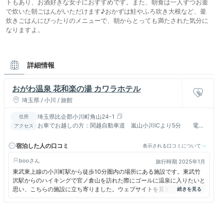
トもあり、お酒好きな女子におすすめです。また、朝食は一人ずつお釜
で炊いた朝ごはんがいただけます♪おかずは鮭やふろ吹き大根など、釜
炊きごはんにぴったりのメニューで、朝からとっても満たされた気分に
なりますよ。
詳細情報
おがわ温泉 花和楽の湯 カワラホテル
埼玉県 / 小川 / 旅館
埼玉県比企郡小川町角山24-1
住所
お車でお越しの方：関越自動車道 嵐山小川ICより5分 電車
アクセス
でお越しの方：東部東上線・JR八高線 小川町駅より徒歩10分
宿泊した人の口コミ
表示される口コミについて
boo
旅行時期 2025年1月
東武東上線の小川町駅から徒歩10分圏内の場所にある施設です。東武竹
沢駅からのハイキングで官ノ倉山を訪れた際にゴールに温泉に入りたいと
思い、こちらの施設に立ち寄りました。ウェブサイトを見ると、併設の施
設、おがわ温泉花和楽の湯という日帰りも利用できる温泉があったので楽
しみにしていたのですが、残念ながらボイラーの故障で臨時休館中でし
た。早く復旧してほしいです。