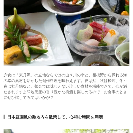
夕食は「東丹沢」の立地ならではの山＆川の幸と、相模湾から採れる海
の幸の素材を活かした創作料理を味わえます。夏は鮎、秋は松茸、冬～
春は牡丹鍋など、都会では味わえない珍しい食材を堪能できて、心が満
たされますよ♡地元産の香り豊かな梅酒も楽しめるので、お食事のとき
にぜひ試してみてはいかが？
日本庭園風の敷地内を散策して、心和む時間を満喫