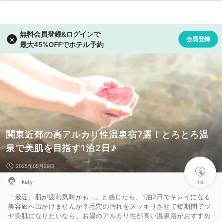
関東近郊の高アルカリ性温泉宿7選！とろとろ温
泉で美肌を目指す1泊2日♪
2025年05月29日
katy
13
「最近、肌が疲れ気味かも…」と感じたら、1泊2日でキレイになる
美容旅へ出かけませんか？毛穴の汚れをスッキリさせて短期間でツ
ヤ美肌になりたいなら、お湯のアルカリ性が高い温泉浴がおすすめ