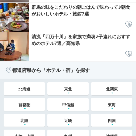
群馬の味をこだわりの朝ごはんで味わって♪朝食
がおいしいホテル・旅館7選
清流「四万十川」を家族で満喫♪子連れにおすす
めのホテル7選／高知県
都道府県から「ホテル・宿」を探す
北海道
東北
北関東
首都圏
甲信越
東海
北陸
近畿
四国