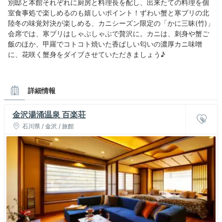
別邸と本館それぞれに厨房と料理長を配し、出来たての料理を個
室食事処で楽しめるのも嬉しいポイント！ずわい蟹と寒ブリの北
陸冬の味覚対決が楽しめる、カニシーズン限定の「かに三昧(竹)」
会席では、寒ブリはしゃぶしゃぶで贅沢に。カニは、刺身や蟹ご
飯のほか、甲羅でコトコト焼いた香ばしい匂いの濃厚カニ味噌
に、花咲く蟹身をダイブさせていただきましょう♪
詳細情報
金沢湯涌温泉 百楽荘
石川県 / 金沢 / 旅館