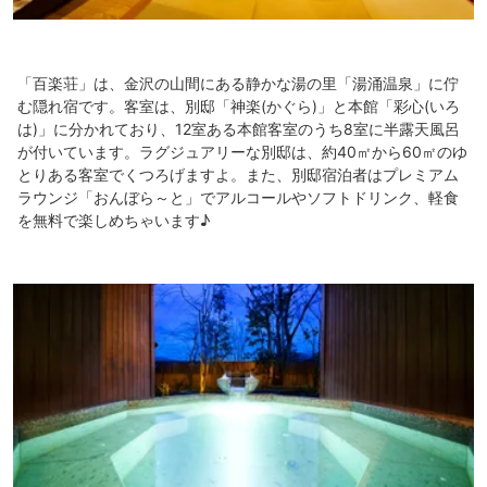
「百楽荘」は、金沢の山間にある静かな湯の里「湯涌温泉」に佇
む隠れ宿です。客室は、別邸「神楽(かぐら)」と本館「彩心(いろ
は)」に分かれており、12室ある本館客室のうち8室に半露天風呂
が付いています。ラグジュアリーな別邸は、約40㎡から60㎡のゆ
とりある客室でくつろげますよ。また、別邸宿泊者はプレミアム
ラウンジ「おんぼら～と」でアルコールやソフトドリンク、軽食
を無料で楽しめちゃいます♪