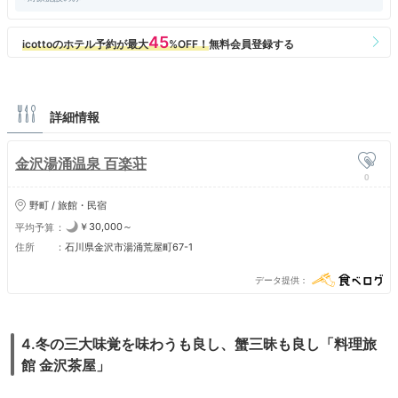
詳細情報
金沢湯涌温泉 百楽荘
0
野町 / 旅館・民宿
￥30,000～
平均予算
住所
石川県金沢市湯涌荒屋町67-1
データ提供
4.冬の三大味覚を味わうも良し、蟹三昧も良し「料理旅
館 金沢茶屋」