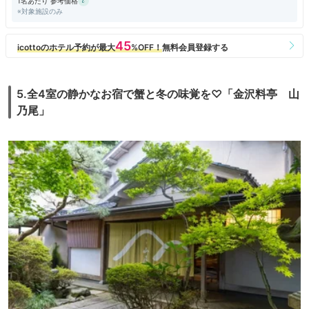
1名あたり 参考価格
※対象施設のみ
5.全4室の静かなお宿で蟹と冬の味覚を♡「金沢料亭 山
乃尾」