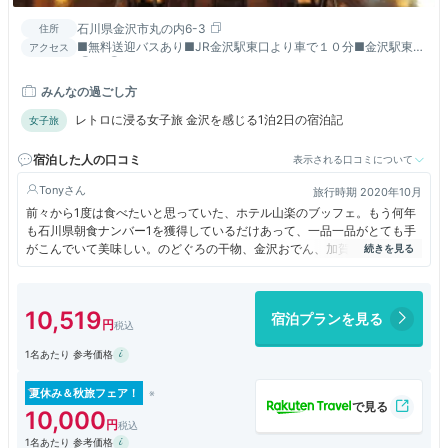
石川県金沢市丸の内6-3
住所
■無料送迎バスあり■JR金沢駅東口より車で１０分■金沢駅東口
アクセス
⑥、⑦乗り場より【兼六園下・金沢城】バス停下車徒歩５分
みんなの過ごし方
レトロに浸る女子旅 金沢を感じる1泊2日の宿泊記
女子旅
宿泊した人の口コミ
表示される口コミについて
Tony
旅行時期 2020年10月
前々から1度は食べたいと思っていた、ホテル山楽のブッフェ。もう何年
も石川県朝食ナンバー1を獲得しているだけあって、一品一品がとても手
がこんでいて美味しい。のどぐろの干物、金沢おでん、加賀野菜のおひた
し、能登牛のコロッケなどなど晩御飯にでてきても遜色ない料理が並んで
います。その他○○本舗のチーズケーキ、プリン、パンナコッタなど朝か
らデザートも充実していてお腹一杯。大満足です。
10,519
宿泊プランを見る
1名あたり 参考価格
夏休み＆秋旅フェア！
10,000
1名あたり 参考価格