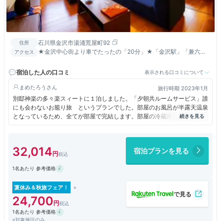
石川県金沢市湯涌荒屋町92
住所
★金沢中心街より車でたったの「20分」★「金沢駅」「兼六園
アクセス
周辺」より無料送迎致します
宿泊した人の口コミ
表示される口コミについて
まめたろう
旅行時期 2023年1月
別邸神楽の多々楽スィートに１泊しました。「夕朝共ルームサービス」誰
にも会わないお籠り旅 というプランでした。部屋のお風呂が半露天温泉
となっているため、全てが部屋で完結します。部屋の冷蔵庫は無料で、ウ
ェルカムフルーツも冷蔵庫にありましたので、外のわずらわしさもありま
せんお正月にゆっくり過ごすのによい宿泊体験でした。
32,014
宿泊プランを見る
1名あたり 参考価格
夏休み＆秋旅フェア！
24,700
1名あたり 参考価格
※対象施設のみ