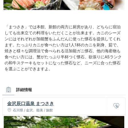
「まつさき」では本館、新館の両方に厨房があり、どちらに宿泊
しても出来立ての料理をいただくことが出来ます。カニのシーズ
ンにはそれぞれが加能蟹をふんだんに使った懐石を提供してくれ
ます。たっぷりカニが食べたい方は1人1杯のカニを刺身、茹で、
焼きと様々な調理法で食べられる活加能ガニ懐石、他の海産物も
食べたい方には、蟹がたっぷり半杯つく懐石、欲張りにA5ランク
の和牛ステーキもセットになった懐石など、ニーズに合った懐石
を選ぶことができますよ。
詳細情報
金沢辰口温泉 まつさき
石川県 / 金沢、能美 / 旅館