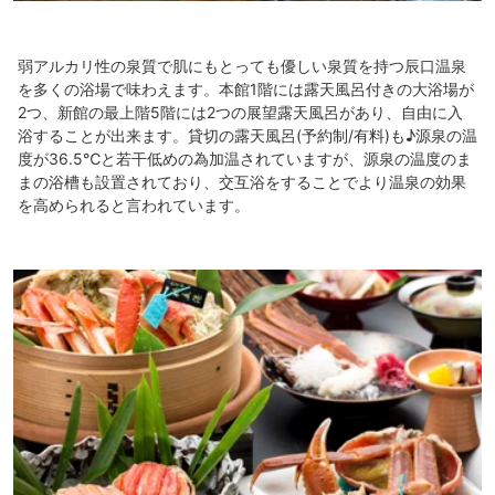
弱アルカリ性の泉質で肌にもとっても優しい泉質を持つ辰口温泉
を多くの浴場で味わえます。本館1階には露天風呂付きの大浴場が
2つ、新館の最上階5階には2つの展望露天風呂があり、自由に入
浴することが出来ます。貸切の露天風呂(予約制/有料)も♪源泉の温
度が36.5℃と若干低めの為加温されていますが、源泉の温度のま
まの浴槽も設置されており、交互浴をすることでより温泉の効果
を高められると言われています。