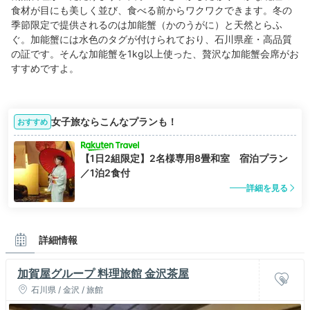
食材が目にも美しく並び、食べる前からワクワクできます。冬の
季節限定で提供されるのは加能蟹（かのうがに）と天然とらふ
ぐ。加能蟹には水色のタグが付けられており、石川県産・高品質
の証です。そんな加能蟹を1kg以上使った、贅沢な加能蟹会席がお
すすめですよ。
女子旅ならこんなプランも！
おすすめ
【1日2組限定】2名様専用8畳和室 宿泊プラン
／1泊2食付
詳細を見る
詳細情報
加賀屋グループ 料理旅館 金沢茶屋
石川県 / 金沢 / 旅館