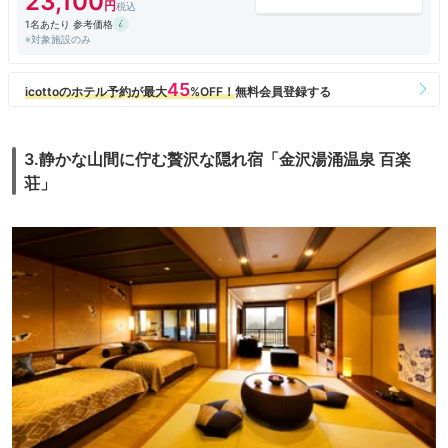
23,100
1名あたり 参考価格
※対象施設のみ
3.静かな山間に佇む贅沢な隠れ宿「金沢湯涌温泉 百楽
荘」