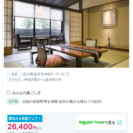
石川県金沢市本町2-17-21
住所
JR金沢駅から徒歩約3分
アクセス
みんなの過ごし方
伝統の加賀料理を堪能 金沢の魅力を味わう1泊2日
女子旅
夏休み＆秋旅フェア！
26,400