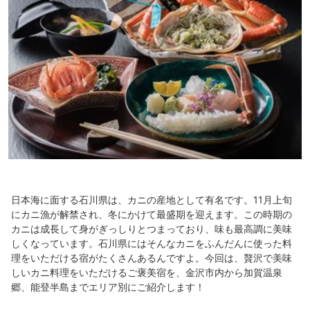
日本海に面する石川県は、カニの産地として有名です。11月上旬
にカニ漁が解禁され、冬にかけて最盛期を迎えます。この時期の
カニは成長して身がぎっしりとつまっており、味も最高調に美味
しくなっています。石川県にはそんなカニをふんだんに使った料
理をいただける宿がたくさんあるんですよ。今回は、贅沢で美味
しいカニ料理をいただけるご褒美宿を、金沢市内から加賀温泉
郷、能登半島までエリア別にご紹介します！