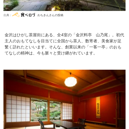
出典：
わちきんさんの投稿
金沢はひがし茶屋街にある、全4室の「金沢料亭 山乃尾」。初代
主人のおもてなしを目当てに全国から茶人、数寄者、美食家が足
繁く訪れたといいます。そんな、創業以来の「一客一亭」のおも
てなしの精神は、今も脈々と受け継がれています。