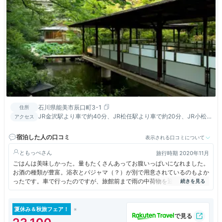
石川県能美市辰口町3-1
住所
JR金沢駅より車で約40分、JR松任駅より車で約20分、JR小松
アクセス
駅より車で約20分、小松空港より車で約25分
宿泊した人の口コミ
表示される口コミについて
ともっぺ
旅行時期 2020年11月
ごはんは美味しかった。量もたくさんあってお腹いっぱいになれました。
お酒の種類が豊富。浴衣とパジャマ（？）が別で用意されているのもよか
ったです。車で行ったのですが、旅館前まで雨の中荷物を迎えに来てくだ
さいました。ロビーに小さなお土産屋さんがあります。お風呂は2つあっ
て1Fに温泉、5Fに露天風呂がありました。
夏休み＆秋旅フェア！