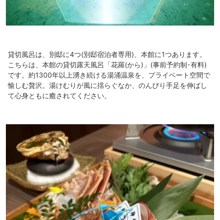
貸切風呂は、別邸に4つ(別邸宿泊者専用)、本館に1つあります。
こちらは、本館の貸切露天風呂「花羅(から)」(事前予約制･有料)
です。約1300年以上湧き続ける湯涌温泉を、プライベート空間で
愉しむ贅沢。湯けむりが風に揺らぐなか、のんびり手足を伸ばし
て心身ともに癒されてください。