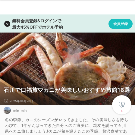
石川で口福旅♡カニが美味しいおすすめ旅館16選
2025年04月28日
min_min
8
冬の季節、カニのシーズンがやってきました。その美味しさを待ち
わびて、1年がんばってきた自分へのご褒美に、親友を誘って石川
県へカニ旅しましょう♪カニが旬を迎えたこの季節、贅沢食材であ