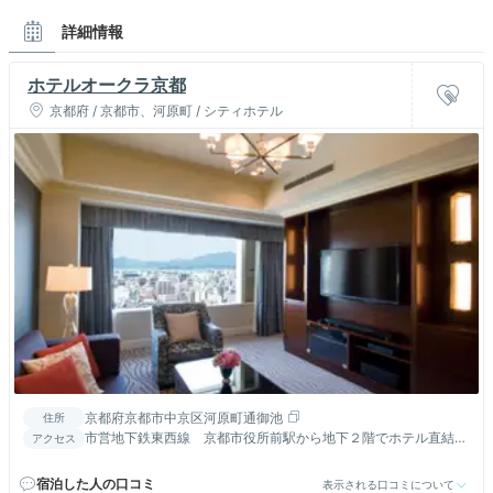
詳細情報
ホテルオークラ京都
京都府 / 京都市、河原町 / シティホテル
京都府京都市中京区河原町通御池
住所
市営地下鉄東西線 京都市役所前駅から地下２階でホテル直結
アクセス
京都駅から地下鉄で約15分
宿泊した人の口コミ
表示される口コミについて