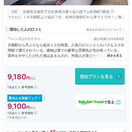
京都府京都市下京区東堀川通り塩小路下ル松明町1番地
住所
ＪＲ京都駅より徒歩７分、名神京都南ICから車で１０分！／無料
アクセス
駐車場が便利
宿泊した人の口コミ
表示される口コミについて
レンヌなかなか
旅行時期 2025年6月
京都駅から手ぶらなら徒歩１０分程度。八条口からシャトルバスも２０分
間隔で運行されている。建物は嘗ての豪華な雰囲気が充分残っている。
室内もややくたびれた感はあるものの、外国人が喜びそうな日本的な良い
雰囲気。無料のミネラルウォーターが２本置いてあり、バスルームの使い
勝手、ベッドの寝心地は良かった。
朝食はどれも良い素材を使っている美味しさを感じた。
9,180
宿泊プランを見る
1名あたり 参考価格
夏休み＆秋旅フェア！
9,100
1名あたり 参考価格
※対象施設のみ