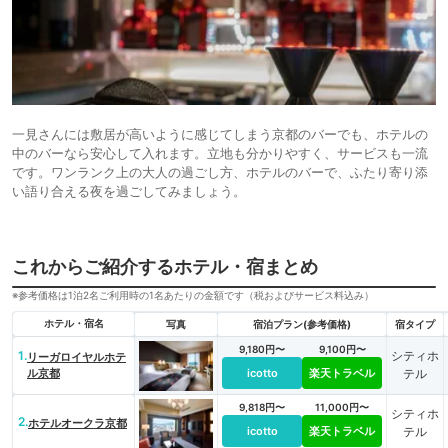
一見さんには敷居が高いように感じてしまう京都のバーでも、ホテルの
中のバーなら安心して入れます。立地も分かりやすく、サービスも一流
です。ワンランク上の大人の過ごし方、ホテルのバーで、ふたり寄り添
い語り合える夜を過ごしてみましょう。
これからご紹介するホテル・宿まとめ
※参考価格は1泊2名ご利用時の1名あたりの金額です（税およびサービス料込み）
ホテル・宿名
写真
宿泊プラン(参考価格)
宿タイプ
9,180円〜
9,100円〜
1.
シティホ
リーガロイヤルホテ
ル京都
icotto
楽天トラベル
テル
9,818円〜
11,000円〜
シティホ
2.
ホテルオークラ京都
icotto
楽天トラベル
テル