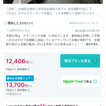
京都府京都市下京区烏丸通塩小路下ル JR京都駅中央口
住所
ホテルグランヴィア京都は、ＪＲ京都駅から直結でビジネス・観
アクセス
光に最高の立地。
宿泊した人の口コミ
表示される口コミについて
山田のかかし
旅行時期 2025年4月
京都の宿は゛グランヴィラ京都゛に決めています。新幹線を利用して京都
へ行きますので京都駅に直結しているグランヴィラ京都が便利です。京都
駅の前から京都の観光へ行ける市内バスが何本も在りますしタクシーも駐
車していますので利用して京都観光へ行けます。建てられてから年数も経
ちましたが便利さで宿泊しています。スタッフの接客も良いです。
12,406
宿泊プランを見る
1名あたり 参考価格
夏休み＆秋旅フェア！
13,700
1名あたり 参考価格
※対象施設のみ