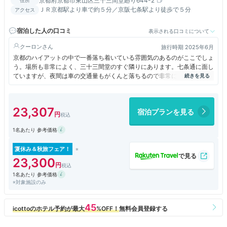
京都府京都市東山区三十三間堂廻り644-2
住所
ＪＲ京都駅より車で約５分／京阪七条駅より徒歩で５分
アクセス
宿泊した人の口コミ
表示される口コミについて
クーロン
旅行時期 2025年6月
京都のハイアットの中で一番落ち着いている雰囲気のあるのがここでしょ
う。場所も非常によく、三十三間堂のすぐ隣りにあります。七条通に面し
ていますが、夜間は車の交通量もがくんと落ちるので非常に静かです。深
夜やっているのはファミリーマートとマクドナルドくらいしかないので、
飲食は事前にある程度確保しておいたほうがいいでしょう。ルームサービ
スも24時間対応ではありません。
23,307
宿泊プランを見る
1名あたり 参考価格
夏休み＆秋旅フェア！
23,300
1名あたり 参考価格
※対象施設のみ