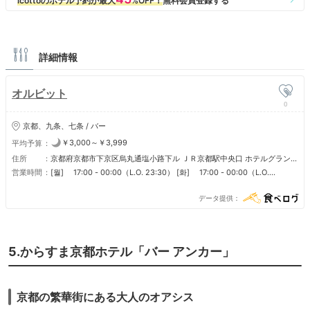
詳細情報
オルビット
0
京都、九条、七条 / バー
￥3,000～￥3,999
平均予算
住所
京都府京都市下京区烏丸通塩小路下ル ＪＲ京都駅中央口 ホテルグランヴ
ィア京都 2F
営業時間
[월] 17:00 - 00:00（L.O. 23:30） [화] 17:00 - 00:00（L.O.
23:30） [수] 17:00 - 00:00（L.O. 23:30） [목] 17:00 -
00:00（L.O. 23:30） [금] 17:00 - 00:00（L.O. 23:30） [토] 17:00
データ提供
- 00:00（L.O. 23:30） [일] 17:00 - 00:00（L.O. 23:30） [공휴일]
17:00 - 00:00（L.O. 23:30） [공휴일 전날] 17:00 - 00:00（L.O.
23:30） [공휴일 다음날] 17:00 - 00:00（L.O. 23:30） ■営業時間 ※ (
) 内の時間はラストオーダーの時間です。 ■定休日 ※無休 ■ドレスコー
5.からすま京都ホテル「バー アンカー」
ド ※スマートカジュアル ※男性のお客様のノースリーブシャツ及びサン
ダル履きでのご利用はご遠慮いただいております。 ■年齢制限 ※バータ
イムの未成年の方のご利用はご遠慮いただいております。
京都の繁華街にある大人のオアシス