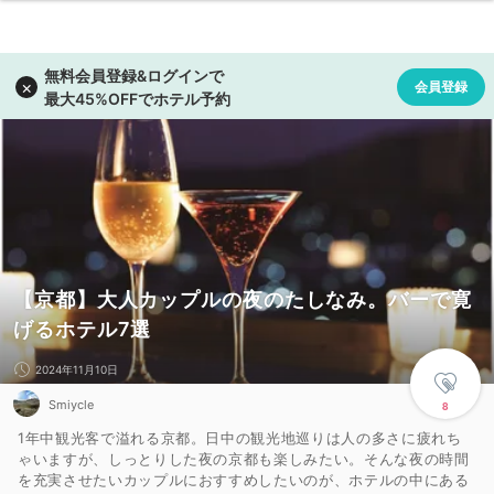
【京都】大人カップルの夜のたしなみ。バーで寛
げるホテル7選
2024年11月10日
Smiycle
8
1年中観光客で溢れる京都。日中の観光地巡りは人の多さに疲れち
ゃいますが、しっとりした夜の京都も楽しみたい。そんな夜の時間
を充実させたいカップルにおすすめしたいのが、ホテルの中にある