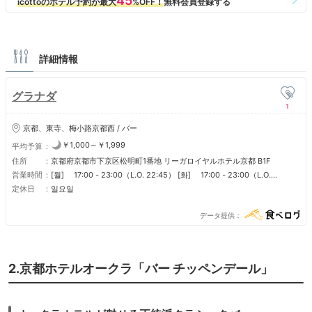
詳細情報
グラナダ
1
京都、東寺、梅小路京都西 / バー
￥1,000～￥1,999
平均予算
住所
京都府京都市下京区松明町1番地 リーガロイヤルホテル京都 B1F
営業時間
[월] 17:00 - 23:00（L.O. 22:45） [화] 17:00 - 23:00（L.O.
22:45） [수] 17:00 - 23:00（L.O. 22:45） [목] 17:00 -
定休日
일요일
23:00（L.O. 22:45） [금] 17:00 - 23:00（L.O. 22:45） [토] 17:00
- 23:00（L.O. 22:45） [일] 定休日
データ提供
2.京都ホテルオークラ「バー チッペンデール」