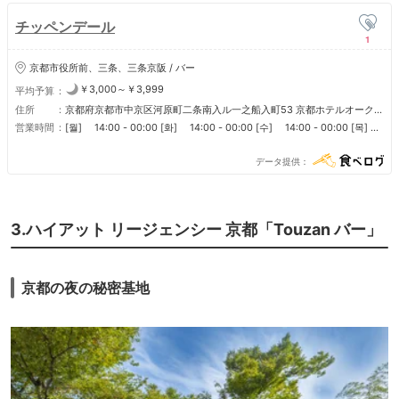
チッペンデール
1
京都市役所前、三条、三条京阪 / バー
￥3,000～￥3,999
平均予算
住所
京都府京都市中京区河原町二条南入ル一之船入町53 京都ホテルオーク
ラ ２Ｆ
営業時間
[월] 14:00 - 00:00 [화] 14:00 - 00:00 [수] 14:00 - 00:00 [목]
14:00 - 00:00 [금] 14:00 - 00:00 [토] 14:00 - 00:00 [일] 14:00 -
00:00
データ提供
3.ハイアット リージェンシー 京都「Touzan バー」
京都の夜の秘密基地