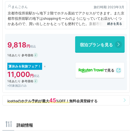
まんご
旅行時期 2023年3月
京都市役所前駅から地下２階でホテル直結でアクセスができます。また京
都市役所前駅の地下はshoppingモールのようになっていてお店がいくつ
かあるので、買い出しとかもとっても便利でした。京都市役所前駅という
ようにお役所があるエリアなので治安というか雰囲気もよくて、観光地で
も落ち着いた感じがあるエリア。またバスのアクセスも悪くないので、観
光にも便利。でも桜の季節は電車で移動するのが正確でよかった
9,818
宿泊プランを見る
1名あたり 参考価格
夏休み＆秋旅フェア！
11,000
1名あたり 参考価格
※対象施設のみ
詳細情報