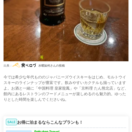
出典：
水曜如何さんの投稿
今では希少な年代もののジャパニーズウイスキーをはじめ、モルトウイ
スキーのラインナップが豊富です。飲みやすいカクテルも揃っています
よ。お酒と一緒に「中国料理 皇家龍鳳」や「京料理 たん熊北店」など、
館内にあるレストランのフードメニューが楽しめるのも魅力的。ゆった
りとした時間を楽しんでくださいね。
お得に泊まるならこんなプランも！
SALE