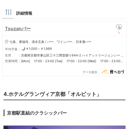
詳細情報
Touzanバー
1
七条、東福寺、清水五条 / バー、ワインバー、日本酒バー
￥1,000～￥1,999
平均予算
住所
京都府京都市東山区三十三間堂廻り644-2 ハイアットリージェンシー 京
都 B1F
営業時間
[Mon] 17:00 - 23:00 [Tue] 17:00 - 23:00 [Wed] 17:00 - 23:00
[Thu] 17:00 - 23:00 [Fri] 17:00 - 23:00 [Sat] 17:00 - 23:00
[Sun] 17:00 - 23:00 [Public Holiday] 17:00 - 23:00 ■定休日 なし
データ提供
4.ホテルグランヴィア京都「オルビット」
京都駅直結のクラシックバー