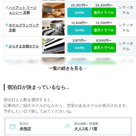
23,307円〜
23,300円〜
3.
シティホ
ハイアット リージ
ェンシー 京都
icotto
楽天トラベル
テル
12,406円〜
13,700円〜
4.
シティホ
ホテルグランヴィア
京都
icotto
楽天トラベル
テル
5,971円〜
6,000円〜
シティホ
5.
からすま京都ホテル
icotto
楽天トラベル
テル
29,095円〜
29,100円〜
6.
シティホ
ウェスティン都ホテ
ル京都
icotto
楽天トラベル
テル
一覧の続きを見る
7.
ザ・プリンス 京都宝
9,947円〜
17,300円〜
シティホ
ヶ池、オートグラフ
icotto
楽天トラベル
テル
宿泊日が決まっているなら…
コレクション
宿泊日と人数を選択すると、
記事内のご紹介ホテルのなかから、空室があるホテルが表示されます。
予約したい日で探してみてくださいね。
宿泊日
宿泊者数 / 部屋数
未指定
大人2名 / 1室