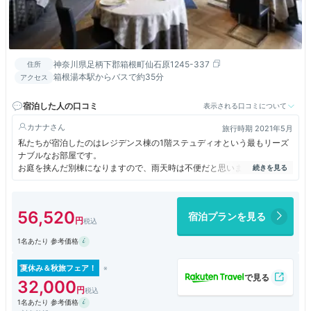
神奈川県足柄下郡箱根町仙石原1245-337
住所
箱根湯本駅からバスで約35分
アクセス
宿泊した人の口コミ
表示される口コミについて
カナナ
旅行時期 2021年5月
私たちが宿泊したのはレジデンス棟の1階ステュディオという最もリーズ
ナブルなお部屋です。
お庭を挟んだ別棟になりますので、雨天時は不便だと思います。
思っていたよりも狭く感じたのですが、機能的で不便なく、快適に過ごす
ことができました。
お料理は手が込んでいるものの、塩っぱいものが多く、デザートは甘過ぎ
56,520
宿泊プランを見る
ました。
塩分甘さ控えめがリクエスト可能でしたらまた宿泊してみたいと感じまし
1名あたり 参考価格
た。
しかしながら、また同じメニューをいただきたくはありません。
夏休み＆秋旅フェア！
32,000
1名あたり 参考価格