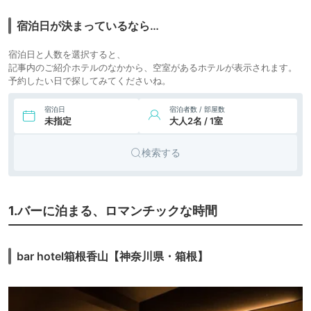
7.
グランピ
温泉グランピング シ
マブルー
icotto
楽天トラベル
ング
宿泊日が決まっているなら…
宿泊日と人数を選択すると、
記事内のご紹介ホテルのなかから、空室があるホテルが表示されます。
予約したい日で探してみてくださいね。
宿泊日
宿泊者数 / 部屋数
未指定
大人2名 / 1室
検索する
1.バーに泊まる、ロマンチックな時間
bar hotel箱根香山【神奈川県・箱根】