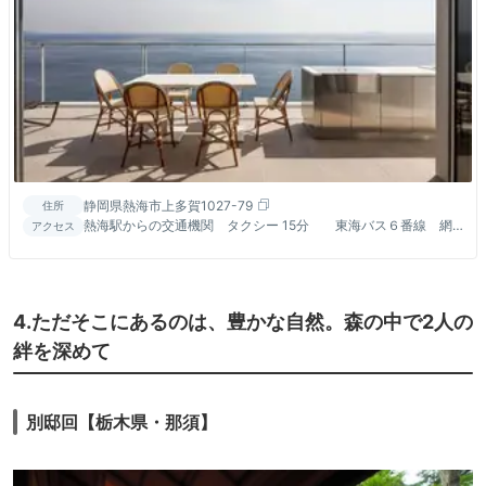
静岡県熱海市上多賀1027-79
住所
熱海駅からの交通機関 タクシー 15分 東海バス６番線 網
アクセス
代行きに乗車しアカオハーブ＆ローズガーデンにて下車徒歩３分
4.ただそこにあるのは、豊かな自然。森の中で2人の
絆を深めて
別邸回【栃木県・那須】