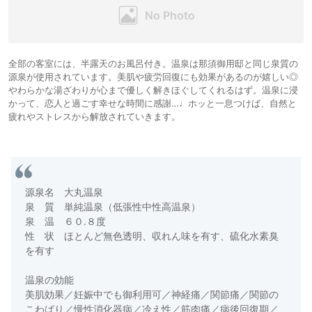
全部の客室には、半露天のお風呂付き。温泉は那須御用邸と同じ泉質の
源泉が使用されています。美肌や疲労回復にも効果があるのが嬉しい◎
やわらかな湯ざわりが心まで優しく解きほぐしてくれるはず。温泉に浸
かって、恋人と過ごす幸せな時間に感謝…♩ホッと一息つけば、自然と
疲れやストレスから解放されていきます。
源泉名 大丸温泉
泉 質 単純温泉（低張性中性高温泉）
泉 温 ６０.８度
性 状 ほとんど無色透明、収れん味を有す、硫化水素臭
を有す
温泉の効能
美肌効果／妊娠中でも御利用可／神経痛／関節痛／関節の
こわばり／慢性消化器病／冷え性／筋肉痛／病後回復期／