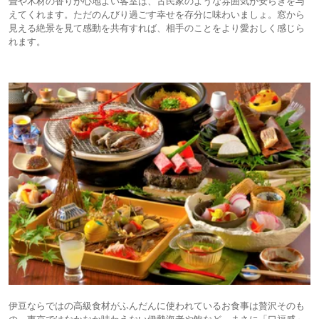
畳や木材の香りが心地よい客室は、古民家のような雰囲気が安らぎを与
えてくれます。ただのんびり過ごす幸せを存分に味わいましょ。窓から
見える絶景を見て感動を共有すれば、相手のことをより愛おしく感じら
れます。
伊豆ならではの高級食材がふんだんに使われているお食事は贅沢そのも
の。東京ではなかなか味わえない伊勢海老や鮑など、まさに「口福感」