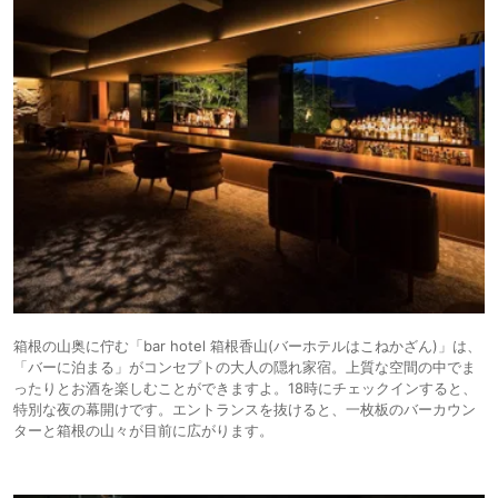
箱根の山奥に佇む「bar hotel 箱根香山(バーホテルはこねかざん)」は、
「バーに泊まる」がコンセプトの大人の隠れ家宿。上質な空間の中でま
ったりとお酒を楽しむことができますよ。18時にチェックインすると、
特別な夜の幕開けです。エントランスを抜けると、一枚板のバーカウン
ターと箱根の山々が目前に広がります。