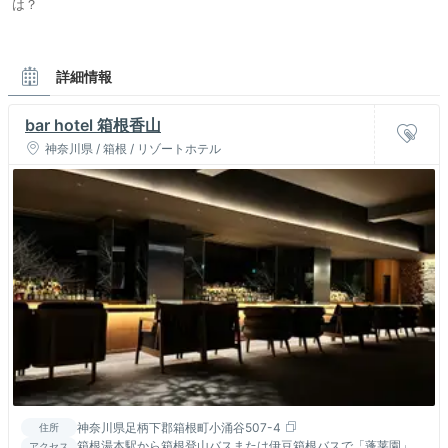
は？
詳細情報
bar hotel 箱根香山
神奈川県 / 箱根 / リゾートホテル
神奈川県足柄下郡箱根町小涌谷507-4
住所
箱根湯本駅から箱根登山バスまたは伊豆箱根バスで「蓬莱園」バ
アクセス