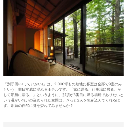
「別邸回(べっていかい)」は、2,000坪もの敷地に客室は全部で9室のみ
という、非日常感に浸れるホテルです。「家に居る、仕事場に居る、そ
して那須に居る。」というように、那須が3番目に帰る場所でありたいと
いう温かい想いの込められた空間は、きっと2人を包み込んでくれるは
ず。那須の自然に身を委ねてみませんか？