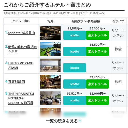
これからご紹介するホテル・宿まとめ
※参考価格は1泊2名ご利用時の1名あたりの金額です（税およびサービス料込み）
ホテル・宿名
写真
宿泊プラン(参考価格)
宿タイプ
38,191円〜
32,100円〜
リゾート
1.
bar hotel 箱根香山
icotto
楽天トラベル
ホテル
54,500円〜
2.
絶景の離れの宿 月の
旅館
うさぎ
icotto
楽天トラベル
3.
リゾート
UMITO VOYAGE
ATAMI
icotto
ホテル
37,400円〜
4.
旅館
那須別邸 回
icotto
楽天トラベル
5.
THE HIRAMATSU
56,520円〜
32,000円〜
リゾート
HOTELS＆
icotto
楽天トラベル
ホテル
RESORTS 仙石原
6.
リゾート
SHISHI-IWA
HOUSE
icotto
ホテル
一覧の続きを見る
22,000円〜