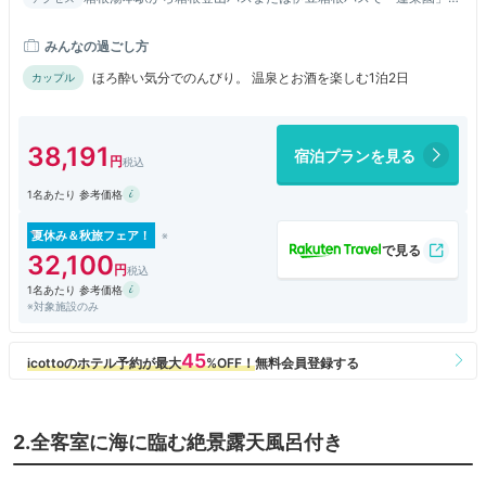
ス停まで約20分／蓬莱園バス停から徒歩で約5分
みんなの過ごし方
ほろ酔い気分でのんびり。 温泉とお酒を楽しむ1泊2日
カップル
38,191
宿泊プランを見る
1名あたり 参考価格
夏休み＆秋旅フェア！
32,100
1名あたり 参考価格
※対象施設のみ
2.全客室に海に臨む絶景露天風呂付き