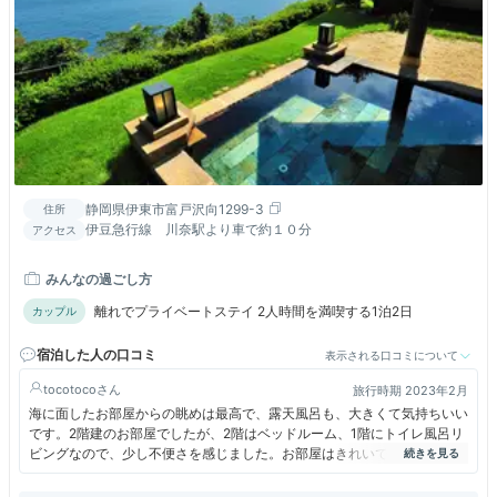
静岡県伊東市富戸沢向1299-3
住所
伊豆急行線 川奈駅より車で約１０分
アクセス
みんなの過ごし方
離れでプライベートステイ 2人時間を満喫する1泊2日
カップル
宿泊した人の口コミ
表示される口コミについて
tocotoco
旅行時期 2023年2月
海に面したお部屋からの眺めは最高で、露天風呂も、大きくて気持ちいい
です。2階建のお部屋でしたが、2階はベッドルーム、1階にトイレ風呂リ
ビングなので、少し不便さを感じました。お部屋はきれいでよかったで
す。