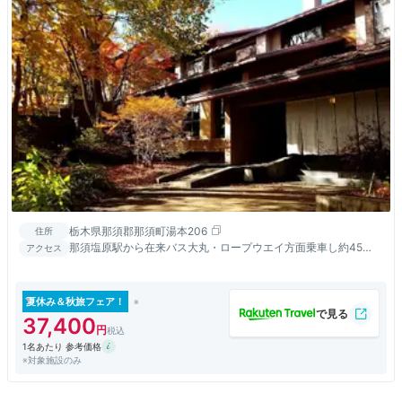
栃木県那須郡那須町湯本206
住所
那須塩原駅から在来バス大丸・ロープウエイ方面乗車し約45
アクセス
分、つつじケ丘バス停下車し、徒歩5分
夏休み＆秋旅フェア！
37,400
1名あたり 参考価格
※対象施設のみ