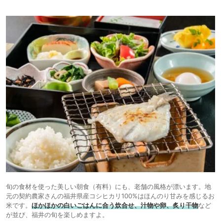
旬の食材を使った美しい朝食（有料）にも、老舗の風格が漂います。地
元の契約農家さんの福井県産コシヒカリ100%はほんのり甘みを感じるお
米です。
ほかほかの白いごはんに合う炊合せ、汁物や卵、炙り干物
など
が並び、福井の旬を楽しめますよ。