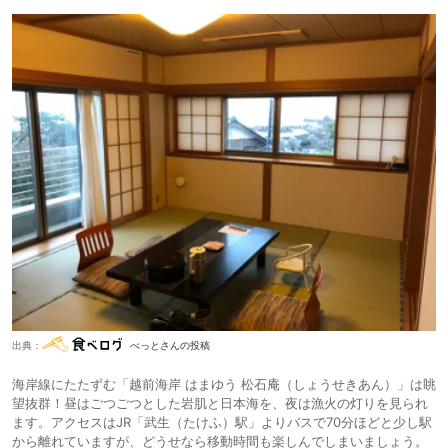
出典：
べっとさんの投稿
海岸線にたたずむ「越前海岸 はまゆう 松石庵（しょうせきあん）」は眺
望抜群！昼はごつごつとした岩肌と日本海を、夜は漁火の灯りを見られ
ます。アクセスはJR「武生（たけふ）駅」よりバスで70分ほどと少し駅
から離れていますが、どうせなら移動時間も楽しんでしまいましょう。