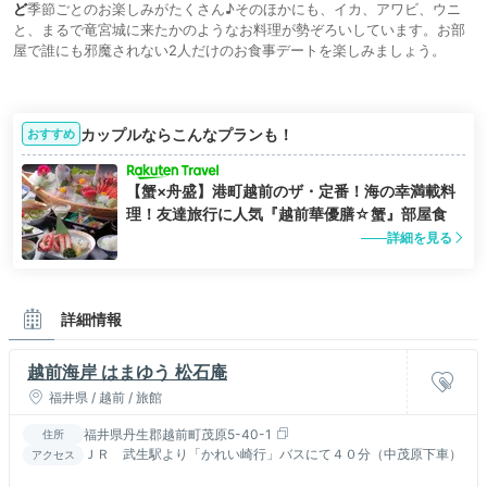
ど
季節ごとのお楽しみがたくさん♪そのほかにも、イカ、アワビ、ウニ
と、まるで竜宮城に来たかのようなお料理が勢ぞろいしています。お部
屋で誰にも邪魔されない2人だけのお食事デートを楽しみましょう。
カップルならこんなプランも！
おすすめ
【蟹×舟盛】港町越前のザ・定番！海の幸満載料
理！友達旅行に人気『越前華優膳☆蟹』部屋食
詳細を見る
詳細情報
越前海岸 はまゆう 松石庵
福井県 / 越前 / 旅館
福井県丹生郡越前町茂原5-40-1
住所
ＪＲ 武生駅より「かれい崎行」バスにて４０分（中茂原下車）
アクセス