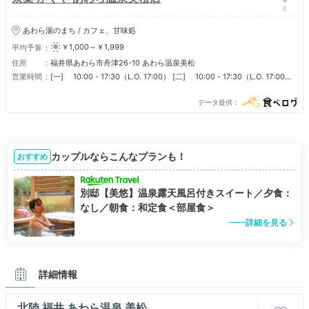
0
あわら湯のまち / カフェ、甘味処
￥1,000～￥1,999
平均予算
住所
福井県あわら市舟津26-10 あわら温泉美松
営業時間
[一] 10:00 - 17:30（L.O. 17:00） [二] 10:00 - 17:30（L.O. 17:00）
[三] 10:00 - 17:30（L.O. 17:00） [四] 10:00 - 17:30（L.O. 17:00）
[五] 10:00 - 17:30（L.O. 17:00） [六] 10:00 - 17:30（L.O. 17:00）
データ提供
[日] 10:00 - 17:30（L.O. 17:00） ■ 定休日 不定休
カップルならこんなプランも！
おすすめ
別邸【美悠】温泉露天風呂付きスイート／夕食：
なし／朝食：和定食＜部屋食＞
詳細を見る
詳細情報
北陸 福井 あわら温泉 美松