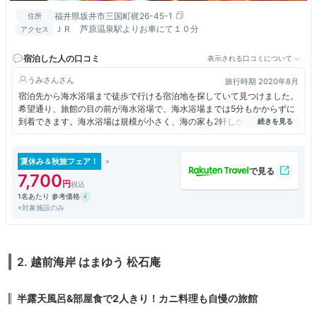
福井県坂井市三国町梶26-45-1
住所
ＪＲ 芦原温泉駅よりお車にて１０分
アクセス
宿泊した人の口コミ
表示される口コミについて
うみさん
旅行時期 2020年8月
宿泊先から海水浴場まで徒歩で行ける宿泊地を探していて見つけました。
希望通り、旅館の目の前が海水浴場で、海水浴場までは5分もかからずに
到着できます。海水浴場は規模が小さく、海の家も2軒しかありません
が、家族連れが多く落ち着いた印象で良かったです。宿の玄関にシャワー
とタオルが置いてあり、大変便利でした。宿はやや古めですが綺麗に掃除
されています。スタッフの方の対応も温かく、リラックスして過ごすこと
夏休み＆秋旅フェア！
ができました。食事会場の側にキッズスペースがあり、食事に飽きてしま
7,700
った子どもを交代でみながら食事を摂ることができました。お部屋につい
1名あたり 参考価格
ている露天風呂は温泉でないのが残念でした。部屋のTVがNetflix対応で
※対象施設のみ
した。子どもがいたので大変助かりました。旅館内に無料WIFIがありまし
たが、私たちの宿泊した部屋は電波が入りづらかったようで使えませんで
した。
2. 越前海岸 はまゆう 松石庵
半露天風呂&部屋食で2人きり！カニ料理も自慢の旅館