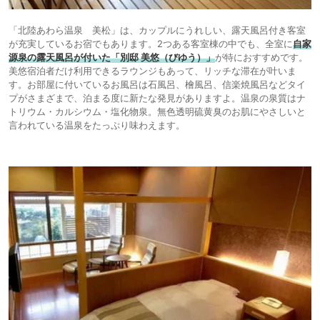
「北陸あわら温泉 美松」は、カップルにうれしい、露天風呂付き客室
が充実しているお宿でもあります。2つある客室棟の中でも、全室に
自家
源泉の露天風呂が付いた「別邸 美悠（びゆう）」
が特におすすめです。
美悠宿泊者だけ利用できるラウンジもあって、リッチな滞在が叶いま
す。お部屋に付いているお風呂は石風呂、檜風呂、信楽焼風呂などタイ
プがさまざまで、泊まる度に新たな発見がありますよ。温泉の泉質はナ
トリウム・カルシウム・塩化物泉。無色透明硫黄臭のお肌にやさしいと
言われている温泉をたっぷり味わえます。