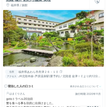
福井県 / 旅館
福井県あわら市舟津２６－１０
住所
JR北陸本線-芦原温泉駅(要予約)／北陸道 金津ＩＣより約12分／
アクセス
小松空港より車で約50分
宿泊した人の口コミ
表示される口コミについて
はまぐり
旅行時期 2020年11月
gotoトラベル20泊目
蟹を食べる事を目的に出掛けました。