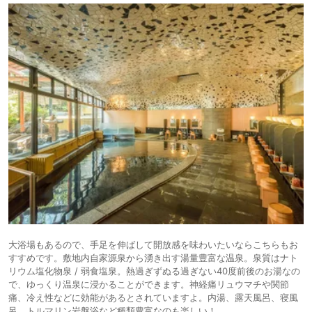
大浴場もあるので、手足を伸ばして開放感を味わいたいならこちらもお
すすめです。敷地内自家源泉から湧き出す湯量豊富な温泉。泉質はナト
リウム塩化物泉 / 弱食塩泉。熱過ぎずぬる過ぎない40度前後のお湯なの
で、ゆっくり温泉に浸かることができます。神経痛リュウマチや関節
痛、冷え性などに効能があるとされていますよ。内湯、露天風呂、寝風
呂、トルマリン岩盤浴など種類豊富なのも楽しい！