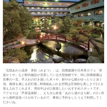
「北陸あわら温泉 美松（みまつ）」は、回廊庭園や日本茶カフェ「茶
楽かぐや」など館内施設が充実している大型旅館です。特に回廊庭園は
見事の一言。手入れの行き届いた木々や、鮮やかな鯉がゆったりと泳ぐ
池、風情を感じる石灯籠…和情緒あふれる空間は圧倒的な美しさで2人を
迎え入れてくれます。滞在中はぜひ散策したいおすすめスポットです。
アクセスは「芦原温泉駅」、えちぜん鉄道「あわら湯のまち駅」の2ヶ所
から無料送迎バスが出ているので、事前に予約をしたうえで利用してく
ださいね。