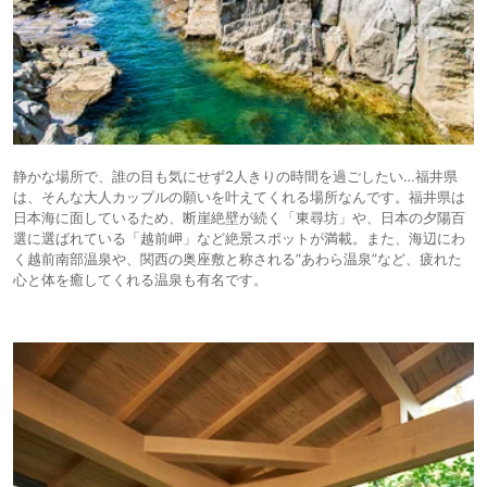
静かな場所で、誰の目も気にせず2人きりの時間を過ごしたい…福井県
は、そんな大人カップルの願いを叶えてくれる場所なんです。福井県は
日本海に面しているため、断崖絶壁が続く「東尋坊」や、日本の夕陽百
選に選ばれている「越前岬」など絶景スポットが満載。また、海辺にわ
く越前南部温泉や、関西の奥座敷と称される“あわら温泉”など、疲れた
心と体を癒してくれる温泉も有名です。