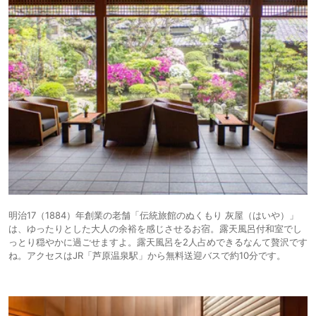
明治17（1884）年創業の老舗「伝統旅館のぬくもり 灰屋（はいや）」
は、ゆったりとした大人の余裕を感じさせるお宿。露天風呂付和室でし
っとり穏やかに過ごせますよ。露天風呂を2人占めできるなんて贅沢です
ね。アクセスはJR「芦原温泉駅」から無料送迎バスで約10分です。