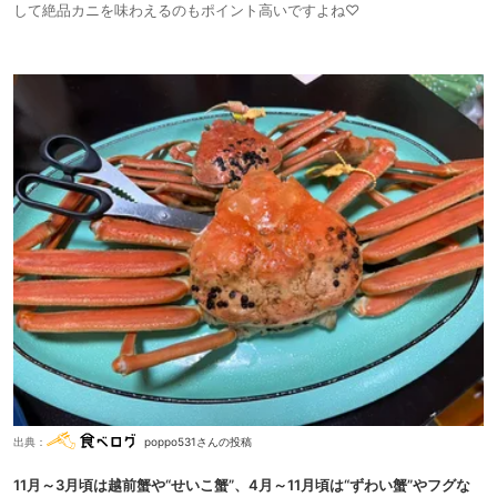
して絶品カニを味わえるのもポイント高いですよね♡
出典：
poppo531さんの投稿
11月～3月頃は越前蟹や“せいこ蟹”、4月～11月頃は“ずわい蟹”やフグな