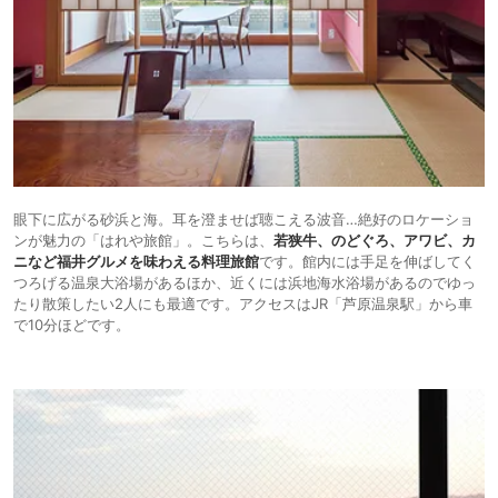
眼下に広がる砂浜と海。耳を澄ませば聴こえる波音…絶好のロケーショ
ンが魅力の「はれや旅館」。こちらは、
若狭牛、のどぐろ、アワビ、カ
ニなど福井グルメを味わえる料理旅館
です。館内には手足を伸ばしてく
つろげる温泉大浴場があるほか、近くには浜地海水浴場があるのでゆっ
たり散策したい2人にも最適です。アクセスはJR「芦原温泉駅」から車
で10分ほどです。