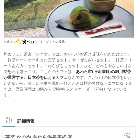
出典：
ま～ずさんの投稿
和カフェ、茶楽「かぐや」では、おいしいお茶と甘味をいただけます。
「抹茶ロールケーキとお団子セット」や「ぜんざいセット」「抹茶クリ
ームあんみつセット」「わらびもちセット」など、どれもやさしい甘さ
で思わずほっこり。こちらのカフェは、
あわら市(旧金津町)の堀川製茶
が運営する、日本茶を伝えるカフェ
なんです。こだわりの日本茶をいた
だきながら、美しいお庭を眺めるひとときは旅の素敵な一コマになりま
すよ。営業時間は10時から17時半(ラストオーダー17時)となっていま
す。
詳細情報
茶楽 かぐや あわら温泉美松店