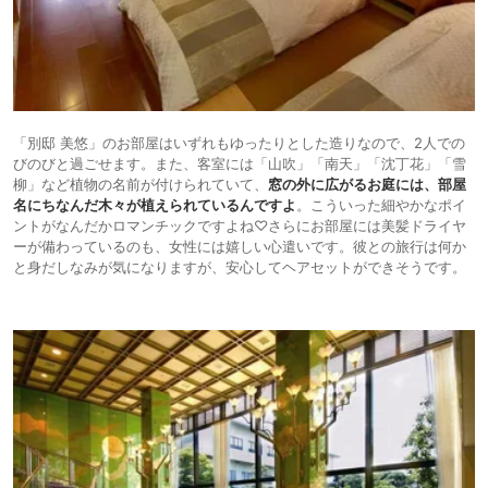
「別邸 美悠」のお部屋はいずれもゆったりとした造りなので、2人での
びのびと過ごせます。また、客室には「山吹」「南天」「沈丁花」「雪
柳」など植物の名前が付けられていて、
窓の外に広がるお庭には、部屋
名にちなんだ木々が植えられているんですよ
。こういった細やかなポイ
ントがなんだかロマンチックですよね♡さらにお部屋には美髪ドライヤ
ーが備わっているのも、女性には嬉しい心遣いです。彼との旅行は何か
と身だしなみが気になりますが、安心してヘアセットができそうです。