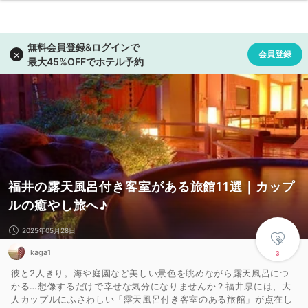
福井の露天風呂付き客室がある旅館11選｜カップ
ルの癒やし旅へ♪
2025年05月28日
kaga1
3
彼と2人きり。海や庭園など美しい景色を眺めながら露天風呂につ
かる…想像するだけで幸せな気分になりませんか？福井県には、大
人カップルにふさわしい「露天風呂付き客室のある旅館」が点在し