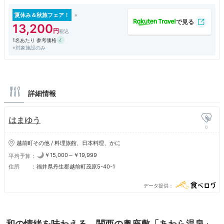
夏休み＆秋旅フェア！
13,200
1名あたり 参考価格
※対象施設のみ
詳細情報
はまゆう
0
越前町その他 / 料理旅館、日本料理、かに
￥15,000～￥19,999
平均予算
住所
福井県丹生郡越前町茂原5-40-1
データ提供
和の情緒を味わえる。関西の奥座敷「あわら温泉」