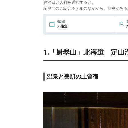
8.
宮島 離れの宿
宿泊日と人数を選択すると、
IBUKU
記事内のご紹介ホテルのなかから、空室がある
9.
由布院温泉 草庵
宿泊日
秋桜
未指定
1.「厨翠山」北海道 定山
温泉と美肌の上質宿