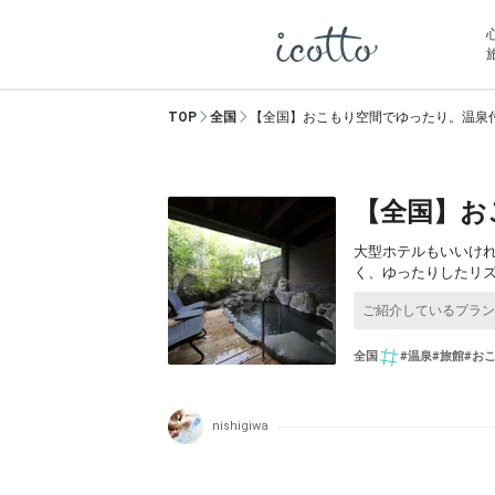
TOP
全国
【全国】おこもり空間でゆったり。温泉付
【全国】お
大型ホテルもいいけ
く、ゆったりしたリ
全国
#温泉
#旅館
#お
nishigiwa