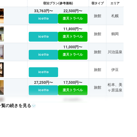
宿泊プラン(参考価格)
宿タイプ
エリア
33,763円〜
22,500円〜
旅館
札幌
icotto
楽天トラベル
11,800円〜
旅館
鶴岡
icotto
楽天トラベル
11,000円〜
旅館
川治温泉
icotto
楽天トラベル
旅館
伊豆
icotto
27,250円〜
17,500円〜
松本、美
旅館
icotto
楽天トラベル
ヶ原温泉
27,000円〜
一覧の続きを見る
旅館
宝塚
icotto
楽天トラベル
41,400円〜
21,200円〜
旅館
道後温泉
icotto
楽天トラベル
43,560円〜
33,900円〜