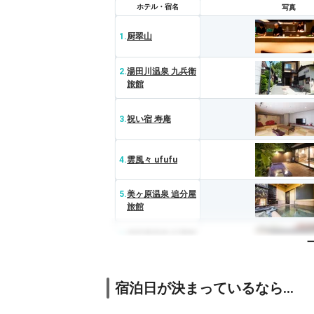
ホテル・宿名
写真
1.
厨翠山
2.
湯田川温泉 九兵衛
旅館
3.
祝い宿 寿庵
4.
雲風々 ufufu
5.
美ヶ原温泉 追分屋
旅館
6.
武田尾温泉 紅葉館
別庭 あざれ
7.
大和屋別荘
宿泊日が決まっているなら…