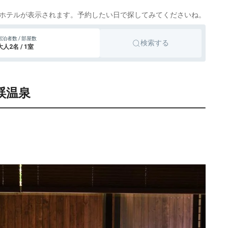
宮島、宮
旅館
icotto
楽天トラベル
浜温泉
ホテルが表示されます。予約したい日で探してみてくださいね。
22,600円〜
旅館
湯布院
宿泊者数 / 部屋数
icotto
楽天トラベル
検索する
大人2名 / 1室
渓温泉