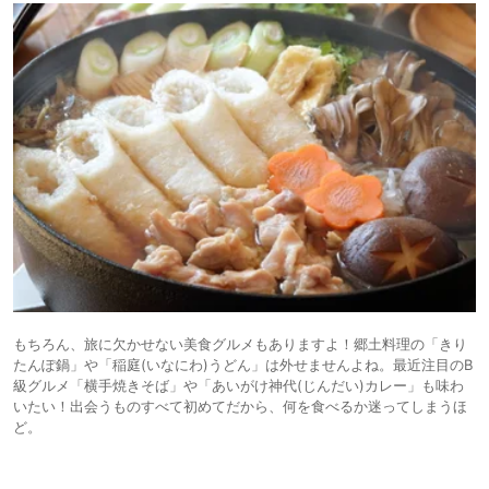
もちろん、旅に欠かせない美食グルメもありますよ！郷土料理の「きり
たんぽ鍋」や「稲庭(いなにわ)うどん」は外せませんよね。最近注目のB
級グルメ「横手焼きそば」や「あいがけ神代(じんだい)カレー」も味わ
いたい！出会うものすべて初めてだから、何を食べるか迷ってしまうほ
ど。