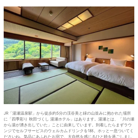
JR「湯瀬温泉駅」から徒歩約5分の渓谷美と緑の山並みに抱かれた場所
に「四季彩り 秋田づくし 湯瀬ホテル」はあります。湯瀬とは、「川の瀬
から湯が湧き出していた」ことに由来しています。到着したらまずラウ
ンジでセルフサービスのウェルカムドリンクを1杯。ホッと一息ついてく
ださいね。気品にあふれたお宿で、大自然を感じるひと時を過ごしまし