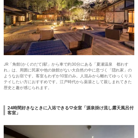
JR「角館(かくのだて)駅」から車で約30分にある「夏瀬温泉 都わす
れ」は、周囲に民家や他の旅館がない大自然の中に息づく「隠れ家」の
ようなお宿です。客室もわずか10室のみ。人混みから離れてゆっくりス
テイしたい方におすすめです。江戸時代から薬湯として親しまれてきた
歴史と趣が感じられます。
24時間好きなときに入浴できる♡全室「源泉掛け流し露天風呂付
客室」