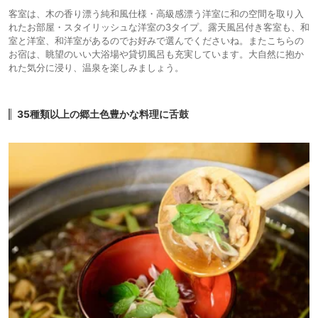
客室は、木の香り漂う純和風仕様・高級感漂う洋室に和の空間を取り入
れたお部屋・スタイリッシュな洋室の3タイプ。露天風呂付き客室も、和
室と洋室、和洋室があるのでお好みで選んでくださいね。またこちらの
お宿は、眺望のいい大浴場や貸切風呂も充実しています。大自然に抱か
れた気分に浸り、温泉を楽しみましょう。
35種類以上の郷土色豊かな料理に舌鼓