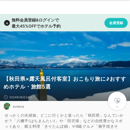
【秋田県×露天風呂付客室】おこもり旅に♪おすす
めホテル・旅館5選
2024年06月24日
avianca
0
せっかくの夫婦旅。どこに行くかと迷ったら「秋田県」なんていか
が？「八幡平(はちまんたい)」や「田沢湖」などの自然豊かなスポ
ットあり、郷土料理「きりたんぽ鍋」やB級グルメ「横手焼きそ