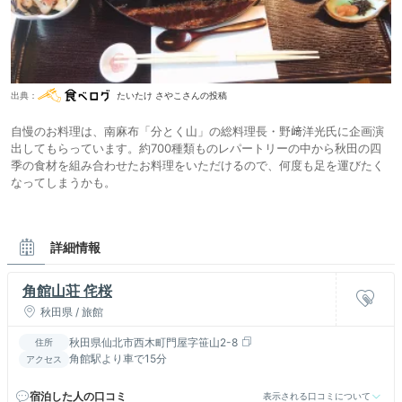
出典：
たいたけ さやこさんの投稿
自慢のお料理は、南麻布「分とく山」の総料理長・野﨑洋光氏に企画演
出してもらっています。約700種類ものレパートリーの中から秋田の四
季の食材を組み合わせたお料理をいただけるので、何度も足を運びたく
なってしまうかも。
詳細情報
角館山荘 侘桜
秋田県 / 旅館
秋田県仙北市西木町門屋字笹山2-8
住所
角館駅より車で15分
アクセス
宿泊した人の口コミ
表示される口コミについて