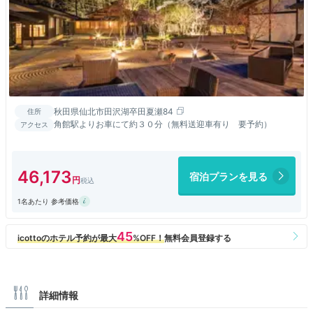
秋田県仙北市田沢湖卒田夏瀬84
住所
角館駅よりお車にて約３０分（無料送迎車有り 要予約）
アクセス
46,173
宿泊プランを見る
1名あたり 参考価格
詳細情報