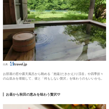
出典：
お部屋の窓や露天風呂から眺める「抱返(だきかえ)り渓谷」や四季折々
の山並みを堪能して、彼と「何もしない贅沢」を味わうのもいいかも。
お昼から秋田の恵みを味わう贅沢♡