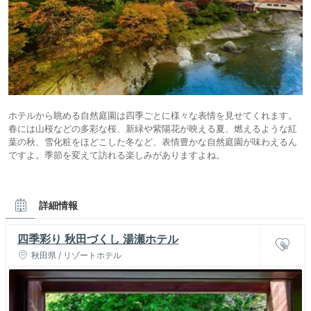
ホテルから眺める自然庭園は四季ごとに様々な表情を見せてくれます。
春には山桜などの多彩な桜、新緑や紫陽花が映える夏、燃えるような紅
葉の秋、雪化粧をほどこした冬など、表情豊かな自然庭園が味わえるん
ですよ。季節を変えて訪れる楽しみがありますよね。
詳細情報
四季彩り 秋田づくし 湯瀬ホテル
秋田県 / リゾートホテル