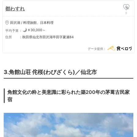
都わすれ
0
田沢湖 / 料理旅館、日本料理
￥30,000～
平均予算
住所
秋田県仙北市田沢湖卒田字夏瀬84
データ提供
3.角館山荘 侘桜(わびざくら)／仙北市
角館文化の粋と美意識に彩られた築200年の茅葺古民家
宿