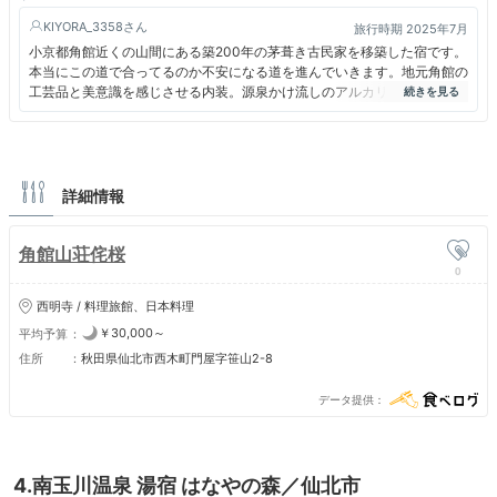
KIYORA_3358
旅行時期 2025年7月
小京都角館近くの山間にある築200年の茅葺き古民家を移築した宿です。
本当にこの道で合ってるのか不安になる道を進んでいきます。地元角館の
工芸品と美意識を感じさせる内装。源泉かけ流しのアルカリ性単純泉で知
られる温泉は、宿内の全客室に備えられた半露天風呂でいつでも楽しむこ
とができます。お料理が美味しいと聞いていましたが、個人的には少し微
妙な感じでした。特に夕食に、暑い時期に熱々の餡かけ料理が出たり、ア
レルギーのことをあれだけ聞かれたのにしっかり出てきたり、何かトラブ
ルがあった時にもあまり対処がマニュアル一辺倒な感じがして良くありま
詳細情報
せんでした（個人的感想です）。特に夏は本当に場所柄虫が多いので、お
嫌いな方は覚悟が必要だと思います。
角館山荘侘桜
0
西明寺 / 料理旅館、日本料理
￥30,000～
平均予算
住所
秋田県仙北市西木町門屋字笹山2-8
データ提供
4.南玉川温泉 湯宿 はなやの森／仙北市