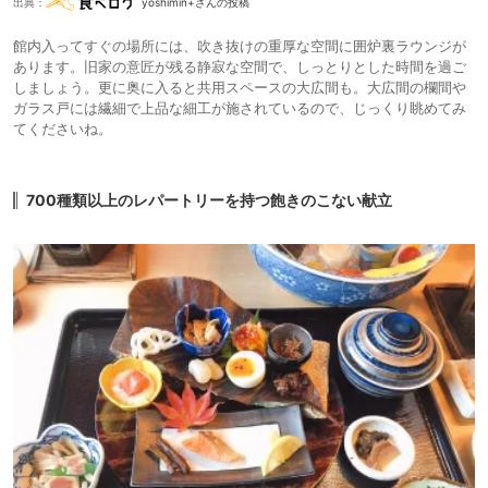
出典：
yoshimin+さんの投稿
館内入ってすぐの場所には、吹き抜けの重厚な空間に囲炉裏ラウンジが
あります。旧家の意匠が残る静寂な空間で、しっとりとした時間を過ご
しましょう。更に奥に入ると共用スペースの大広間も。大広間の欄間や
ガラス戸には繊細で上品な細工が施されているので、じっくり眺めてみ
てくださいね。
700種類以上のレパートリーを持つ飽きのこない献立