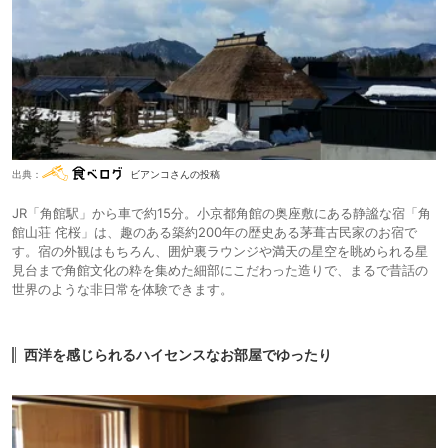
出典：
ビアンコさんの投稿
JR「角館駅」から車で約15分。小京都角館の奥座敷にある静謐な宿「角
館山荘 侘桜」は、趣のある築約200年の歴史ある茅葺古民家のお宿で
す。宿の外観はもちろん、囲炉裏ラウンジや満天の星空を眺められる星
見台まで角館文化の粋を集めた細部にこだわった造りで、まるで昔話の
世界のような非日常を体験できます。
西洋を感じられるハイセンスなお部屋でゆったり