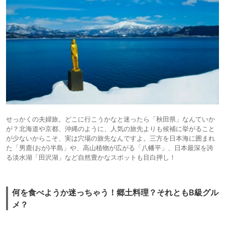
せっかくの夫婦旅。どこに行こうかなと迷ったら「秋田県」なんていか
が？北海道や京都、沖縄のように、人気の旅先よりも候補に挙がること
が少ないからこそ、実は穴場の旅先なんですよ。三方を日本海に囲まれ
た「男鹿(おが)半島」や、高山植物が広がる「八幡平」、日本最深を誇
る淡水湖「田沢湖」など自然豊かなスポットも目白押し！
何を食べようか迷っちゃう！郷土料理？それともB級グル
メ？