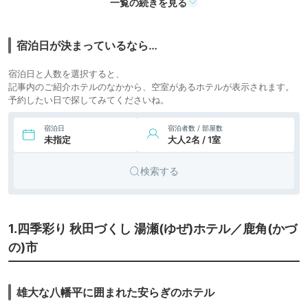
クス横手
icotto
楽天トラベル
ホテル
一覧の続きを見る
宿泊日が決まっているなら…
宿泊日と人数を選択すると、
記事内のご紹介ホテルのなかから、空室があるホテルが表示されます。
予約したい日で探してみてくださいね。
宿泊日
宿泊者数 / 部屋数
未指定
大人2名 / 1室
検索する
1.四季彩り 秋田づくし 湯瀬(ゆぜ)ホテル／鹿角(かづ
の)市
雄大な八幡平に囲まれた安らぎのホテル