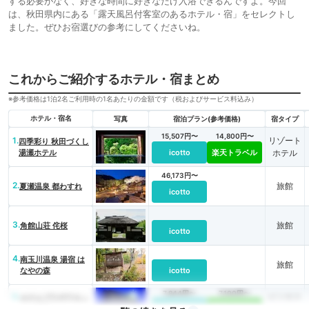
する必要がなく、好きな時間に好きなだけ入浴できるんですよ。今回
は、秋田県内にある「露天風呂付客室のあるホテル・宿」をセレクトし
ました。ぜひお宿選びの参考にしてくださいね。
これからご紹介するホテル・宿まとめ
※参考価格は1泊2名ご利用時の1名あたりの金額です（税およびサービス料込み）
ホテル・宿名
写真
宿泊プラン(参考価格)
宿タイプ
15,507円〜
14,800円〜
1.
リゾート
四季彩り 秋田づくし
湯瀬ホテル
icotto
楽天トラベル
ホテル
46,173円〜
2.
旅館
夏瀬温泉 都わすれ
icotto
3.
旅館
角館山荘 侘桜
icotto
4.
南玉川温泉 湯宿 は
旅館
なやの森
icotto
7,844円〜
7,100円〜
5.
ビジネス
ホテルプラザアネッ