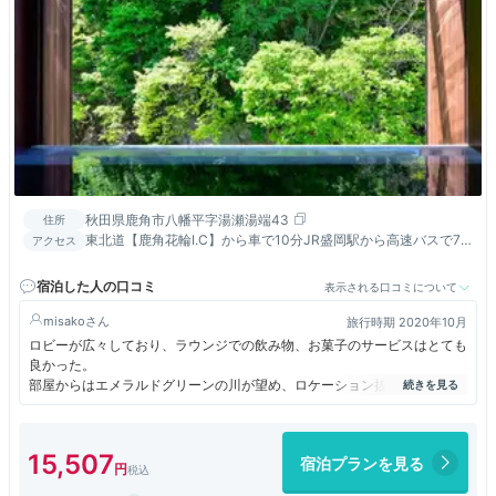
秋田県鹿角市八幡平字湯瀬湯端43
住所
東北道【鹿角花輪I.C】から車で10分JR盛岡駅から高速バスで73
アクセス
分（湯瀬パーキング下車）【大館能代空港】から車で1時間
宿泊した人の口コミ
表示される口コミについて
misako
旅行時期 2020年10月
ロビーが広々しており、ラウンジでの飲み物、お菓子のサービスはとても
良かった。
部屋からはエメラルドグリーンの川が望め、ロケーション抜群です。
風呂も、内風呂・木の露天風呂、岩風呂と三種類あり、川の流れを見なが
ら、ゆったり気分で温泉を楽しめました
夕食は品数も多く、秋田名物のきりたんぽ鍋が特に美味しかったです。
15,507
宿泊プランを見る
デザートもいろいろあって目移りしました。