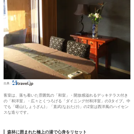
出典：
客室は、落ち着いた雰囲気の「和室」・開放感溢れるデッキテラス付き
の「和洋室」・広々とくつろげる「ダイニング付和洋室」の3タイプ。中
でも「曙山(しょうざん)」「直武(なおたけ)」の2室は西洋風のハイセン
スな造りです。
森林に囲まれた極上の湯で心身をリセット