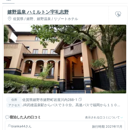
嬉野温泉 ハミルトン宇礼志野
佐賀県 / 嬉野、嬉野温泉 / リゾートホテル
佐賀県嬉野市嬉野町岩屋川内288-1
住所
JR武雄温泉駅からバスで３０分。高速バスで福岡から１１０
アクセス
分、長崎から６５分。嬉野インター、嬉野温泉バスセンターまで
送迎有
宿泊した人の口コミ
表示される口コミについて
bianka44
旅行時期 2021年11月