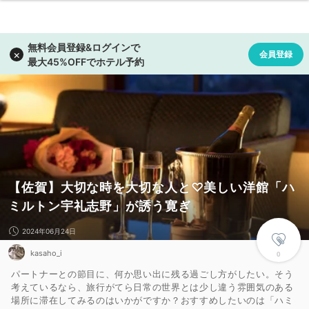
【佐賀】大切な時を大切な人と♡美しい洋館「ハ
ミルトン宇礼志野」が誘う寛ぎ
2024年06月24日
kasaho_i
0
パートナーとの節目に、何か思い出に残る過ごし方がしたい。そう
考えているなら、旅行がてら日常の世界とは少し違う雰囲気のある
場所に滞在してみるのはいかがですか？おすすめしたいのは「ハミ