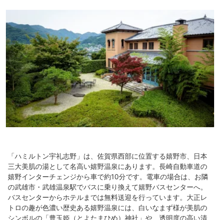
「ハミルトン宇礼志野」は、佐賀県西部に位置する嬉野市、日本
三大美肌の湯として名高い嬉野温泉にあります。長崎自動車道の
嬉野インターチェンジから車で約10分です。電車の場合は、お隣
の武雄市・武雄温泉駅でバスに乗り換えて嬉野バスセンターへ。
バスセンターからホテルまでは無料送迎を行っています。大正レ
トロの趣が色濃い歴史ある嬉野温泉には、白いなまず様が美肌の
シンボルの「豊玉姫（とよたまひめ）神社」や、透明度の高い清