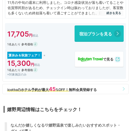
11月の中旬の週末に利用しました。コロナ感染状況が落ち着いてることや
佐賀県民割があるため、チェックイン時は賑わっておりましたが、客室数
も多くないため終始落ち着いて過ごすことができました。日本３大美肌の
湯の嬉野温泉と美味しいイタリアンのフルコースが楽しめます。未就学児
を連れておりましたが、どのスタッフさんも親切にご対応くださりまし
た。また利用したいです。
17,705
宿泊プランを見る
1名あたり 参考価格
夏休み＆秋旅フェア！
15,300
1名あたり 参考価格
※対象施設のみ
嬉野周辺情報はこちらをチェック！
なんだか嬉しくなる♡嬉野温泉で楽しみたいおすすめスポット・