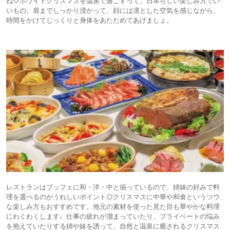
ね♡ホワイトクリスマスを温泉で過ごすって、日本らしい楽しみ方でい
いもの。肩までしっかり浸かって、顔には凛とした空気を感じながら、
時間をかけてじっくりと身体をあたためてあげましょ。
レストランはブッフェに和・洋・中と揃っているので、姉妹の好みで料
理を選べるのがうれしいポイント◎クリスマスに中華や和食というツウ
な楽しみ方もおすすめです。地元の素材を使った見た目も華やかな料理
にわくわくします♩仕事の疲れが溜まっていたり、プライベートの悩み
を抱えていたりする姉や妹を誘って、自然と温泉に癒されるクリスマス