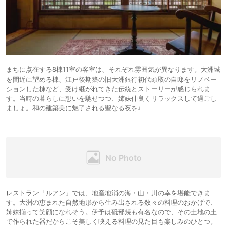
まちに点在する8棟11室の客室は、それぞれ雰囲気が異なります。大洲城
を間近に望める棟、江戸後期築の旧大洲銀行初代頭取の自邸をリノベー
ションした棟など、受け継がれてきた伝統とストーリーが感じられま
す。当時の暮らしに想いを馳せつつ、姉妹仲良くリラックスして過ごし
ましょ。和の建築美に魅了される聖なる夜を♩
レストラン「ルアン」では、地産地消の海・山・川の幸を堪能できま
す。大洲の恵まれた自然地形から生み出される数々の料理のおかげで、
姉妹揃って笑顔になれそう。伊予は砥部焼も有名なので、その土地の土
で作られた器だからこそ美しく映える料理の見た目も楽しみのひとつ。