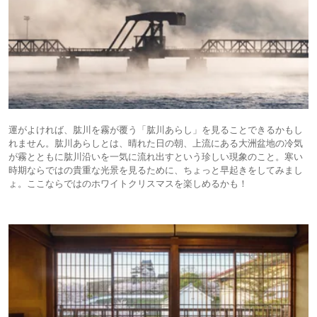
運がよければ、肱川を霧が覆う「肱川あらし」を見ることできるかもし
れません。肱川あらしとは、晴れた日の朝、上流にある大洲盆地の冷気
が霧とともに肱川沿いを一気に流れ出すという珍しい現象のこと。寒い
時期ならではの貴重な光景を見るために、ちょっと早起きをしてみまし
ょ。ここならではのホワイトクリスマスを楽しめるかも！