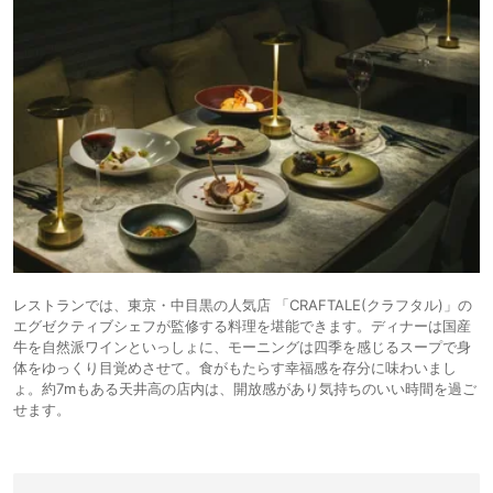
レストランでは、東京・中目黒の人気店 「CRAFTALE(クラフタル)」の
エグゼクティブシェフが監修する料理を堪能できます。ディナーは国産
牛を自然派ワインといっしょに、モーニングは四季を感じるスープで身
体をゆっくり目覚めさせて。食がもたらす幸福感を存分に味わいまし
ょ。約7mもある天井高の店内は、開放感があり気持ちのいい時間を過ご
せます。