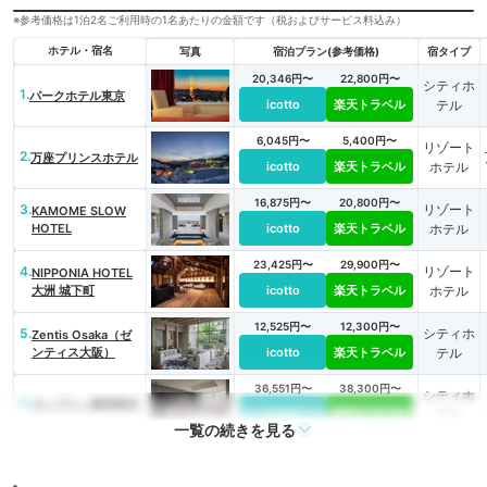
※参考価格は1泊2名ご利用時の1名あたりの金額です（税およびサービス料込み）
ホテル・宿名
写真
宿泊プラン(参考価格)
宿タイプ
20,346円〜
22,800円〜
シティホ
1.
パークホテル東京
icotto
楽天トラベル
テル
6,045円〜
5,400円〜
リゾート
2.
万座プリンスホテル
icotto
楽天トラベル
ホテル
16,875円〜
20,800円〜
3.
リゾート
KAMOME SLOW
HOTEL
icotto
楽天トラベル
ホテル
23,425円〜
29,900円〜
4.
リゾート
NIPPONIA HOTEL
大洲 城下町
icotto
楽天トラベル
ホテル
12,525円〜
12,300円〜
5.
シティホ
Zentis Osaka（ゼ
ンティス大阪）
icotto
楽天トラベル
テル
36,551円〜
38,300円〜
シティホ
6.
キンプトン新宿東京
icotto
楽天トラベル
テル
一覧の続きを見る
31,400円〜
7.
旅館
おとぎの宿 米屋
icotto
楽天トラベル