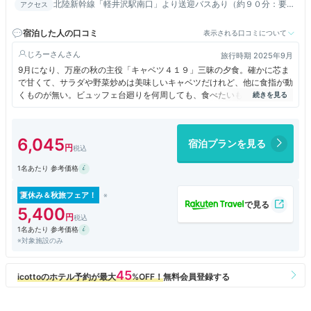
北陸新幹線「軽井沢駅南口」より送迎バスあり（約９０分：要事
アクセス
前予約）／上信越自動車道「碓氷軽井沢IC」より約６４km
宿泊した人の口コミ
表示される口コミについて
じろーさん
旅行時期 2025年9月
9月になり、万座の秋の主役「キャベツ４１９」三昧の夕食。確かに芯ま
で甘くて、サラダや野菜炒めは美味しいキャベツだけれど、他に食指が動
くものが無い。ビュッフェ台廻りを何周しても、食べたいものが無い！結
局、取ってきたのはキャベツ料理ばかり。ただ、それでも飽きてしまい、
気に効いた他の料理も欲しかった。カニは半解凍状態の安いもので、一切
れ食べただけで、もう無理。
6,045
宿泊プランを見る
流石に温泉は良かった。
1名あたり 参考価格
夏休み＆秋旅フェア！
5,400
1名あたり 参考価格
※対象施設のみ