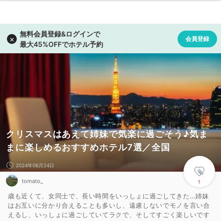
クリスマスはあえて姉妹で気楽に過ごそう♪気ま
まに楽しめるおすすめホテル7選／全国
2024年06月24日
tomato_
1
歳も近くて、女同士で、長い時間をいっしょに過ごしてきた…姉妹
はお互いに分かり合えることも多いし、遠慮しないでモノを言い合
えるし、いっしょに過ごしていてラクで、そしてすごく楽しいです