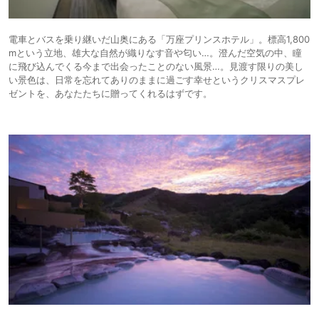
電車とバスを乗り継いだ山奥にある「万座プリンスホテル」。標高1,800
mという立地、雄大な自然が織りなす音や匂い…。澄んだ空気の中、瞳
に飛び込んでくる今まで出会ったことのない風景…。見渡す限りの美し
い景色は、日常を忘れてありのままに過ごす幸せというクリスマスプレ
ゼントを、あなたたちに贈ってくれるはずです。