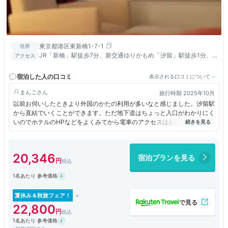
東京都港区東新橋1-7-1
住所
JR「新橋」駅徒歩7分、新交通ゆりかもめ「汐留」駅徒歩1分、
アクセス
都営大江戸線「汐留」駅直結。空港までのリムジンバス有
宿泊した人の口コミ
表示される口コミについて
まんご
旅行時期 2025年10月
以前お伺いしたときより外国のかたの利用が多いなと感じました。汐留駅
から直結でいくことができます。ただ地下道はちょっと入口がわかりにく
いのでホテルのHPなどをよくみてから電車のアクセスはお勧めします。
１Fにはホテルの案内のお電話があるぐらいで、２５Fがフロントなので
すが、さりげなく案内があります。１Fのエレベーターホールにまず大き
な桜の絵がかざられてあり、それが素敵でした。館内は様々なアート展示
20,346
宿泊プランを見る
がされているのでそれがたのしい。そばに浜離宮庭園があり、のんびりお
散歩したり、汐留から銀座も近いのでぶらぶらお買い物に行ったりとホテ
1名あたり 参考価格
ルステイ満喫できます。
夏休み＆秋旅フェア！
22,800
1名あたり 参考価格