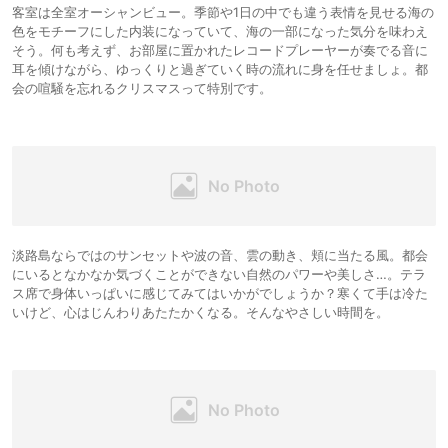
客室は全室オーシャンビュー。季節や1日の中でも違う表情を見せる海の
色をモチーフにした内装になっていて、海の一部になった気分を味わえ
そう。何も考えず、お部屋に置かれたレコードプレーヤーが奏でる音に
耳を傾けながら、ゆっくりと過ぎていく時の流れに身を任せましょ。都
会の喧騒を忘れるクリスマスって特別です。
淡路島ならではのサンセットや波の音、雲の動き、頬に当たる風。都会
にいるとなかなか気づくことができない自然のパワーや美しさ…。テラ
ス席で身体いっぱいに感じてみてはいかがでしょうか？寒くて手は冷た
いけど、心はじんわりあたたかくなる。そんなやさしい時間を。