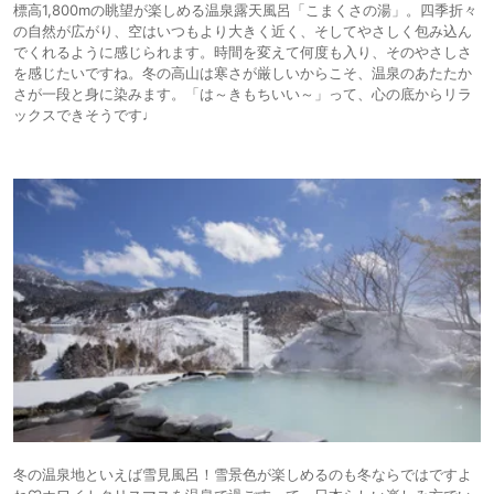
標高1,800mの眺望が楽しめる温泉露天風呂「こまくさの湯」。四季折々
の自然が広がり、空はいつもより大きく近く、そしてやさしく包み込ん
でくれるように感じられます。時間を変えて何度も入り、そのやさしさ
を感じたいですね。冬の高山は寒さが厳しいからこそ、温泉のあたたか
さが一段と身に染みます。「は～きもちいい～」って、心の底からリラ
ックスできそうです♩
冬の温泉地といえば雪見風呂！雪景色が楽しめるのも冬ならではですよ