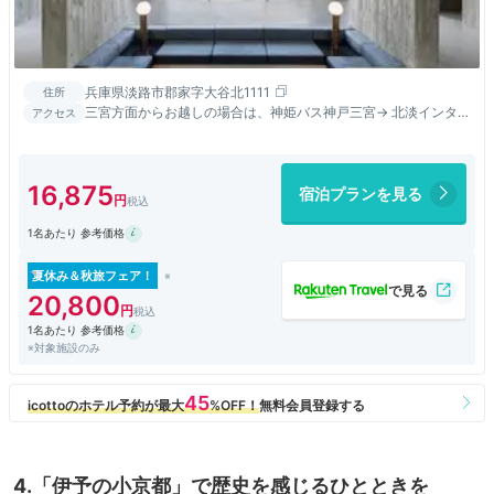
兵庫県淡路市郡家字大谷北1111
住所
三宮方面からお越しの場合は、神姫バス神戸三宮→ 北淡インター
アクセス
で乗り継ぎ→ ガーブコスタオレンジ前より徒歩3分
16,875
宿泊プランを見る
1名あたり 参考価格
夏休み＆秋旅フェア！
20,800
1名あたり 参考価格
※対象施設のみ
4.「伊予の小京都」で歴史を感じるひとときを