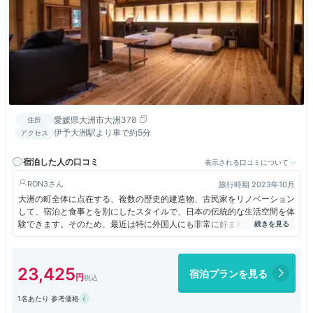
愛媛県大洲市大洲378
住所
伊予大洲駅より車で約5分
アクセス
宿泊した人の口コミ
表示される口コミについて
RON3
旅行時期 2023年10月
大洲の町全体に点在する、複数の歴史的建造物、古民家をリノベーション
して、宿泊と食事とを別にしたスタイルで、日本の伝統的な生活空間を体
験できます。そのため、最近は特に外国人にも非常に好まれて利用されて
います。
1軒借りる形なので、料金は高めです。
食事も別の建物に移動する形態なので、いろいろな建物を見てみたい人に
23,425
宿泊プランを見る
向いています。限られた時間を効率的に使いたい人には不便です。
1名あたり 参考価格