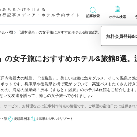
心みちるたびを叶える
旅行記事メディア・ホテル予約サイト
記事検索
ホテル検索
テル・宿
「洲本温泉」の女子旅におすすめホテル&旅館8選。淡路島で癒しの旅を
」の女子旅におすすめホテル&旅館8選。
瀬戸内海最大の離島、「淡路島」。美しい自然に魚介グルメ、そして温泉と魅
スポットです。兵庫県や徳島県と橋で繋がっていて、高速バスもたくさん行き
すめの、海辺の温泉郷「洲本（すもと）温泉」のホテル&旅館をご紹介します
ない女友達を誘って、癒しの女子旅へでかけましょ♪
ル・宿
淡路島
洲本
#温泉
#ホテル
#リゾート