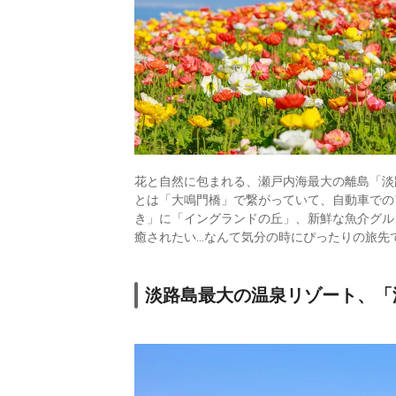
花と自然に包まれる、瀬戸内海最大の離島「淡
とは「大鳴門橋」で繋がっていて、自動車での
き」に「イングランドの丘」、新鮮な魚介グル
癒されたい…なんて気分の時にぴったりの旅先
淡路島最大の温泉リゾート、「