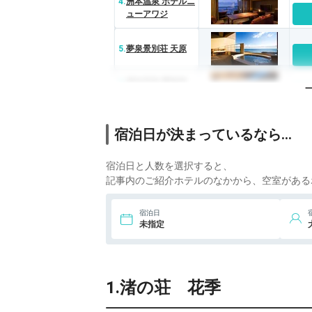
4.
洲本温泉 ホテルニ
ューアワジ
5.
夢泉景別荘 天原
6.
洲本温泉 夢海游
淡路島
1
7.
淡路島洲本温泉 海
宿泊日が決まっているなら…
月舘
宿泊日と人数を選択すると、
記事内のご紹介ホテルのなかから、空室がある
宿泊日
未指定
1.渚の荘 花季