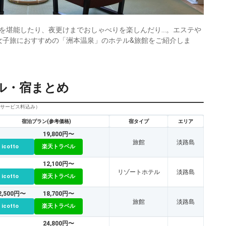
を堪能したり、夜更けまでおしゃべりを楽しんだり…。エステや
女子旅におすすめの「洲本温泉」のホテル&旅館をご紹介しま
ル・宿まとめ
びサービス料込み）
宿泊プラン(参考価格)
宿タイプ
エリア
19,800円〜
旅館
淡路島
icotto
楽天トラベル
12,100円〜
リゾートホテル
淡路島
icotto
楽天トラベル
2,500円〜
18,700円〜
旅館
淡路島
icotto
楽天トラベル
24,800円〜