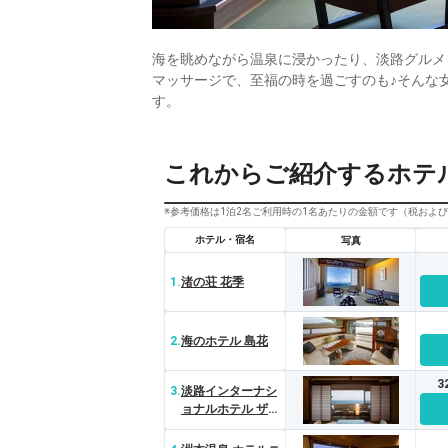
海を眺めながら温泉に浸かったり、淡路グルメ
マッサージで、至福の時を過ごすのも♪そんな
す。
これからご紹介するホテ
※参考価格は1泊2名ご利用時の1名あたりの金額です（税およ
ホテル・宿名
写真
1.
渚の荘 花季
2.
海のホテル 島花
3
3.
淡路インターナシ
ョナルホテル ザ・
サンプラザ