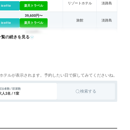
リゾートホテル
淡路島
icotto
楽天トラベル
39,600円〜
旅館
淡路島
icotto
楽天トラベル
8,300円〜
一覧の続きを見る
旅館
淡路島
icotto
楽天トラベル
6,228円〜
14,300円〜
旅館
淡路島
icotto
楽天トラベル
ホテルが表示されます。予約したい日で探してみてくださいね。
宿泊者数 / 部屋数
検索する
大人2名 / 1室