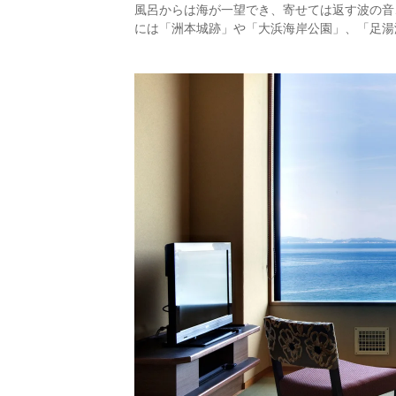
風呂からは海が一望でき、寄せては返す波の音
には「洲本城跡」や「大浜海岸公園」、「足湯