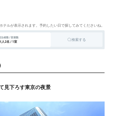
3,356円〜
47,300円〜
シティホテル
品川
icotto
楽天トラベル
8,114円〜
シティホテル
大手町
icotto
ホテルが表示されます。予約したい日で探してみてくださいね。
02,665円〜
98,700円〜
シティホテル
有楽町
宿泊者数 / 部屋数
icotto
楽天トラベル
検索する
大人2名 / 1室
）
て見下ろす東京の夜景