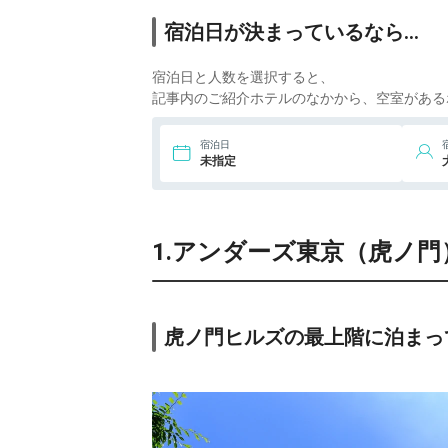
5
7.
ストリングスホテ
宿泊日が決まっているなら…
ル東京インターコ
ンチネンタル
7
8.
フォーシーズンズ
宿泊日と人数を選択すると、
ホテル東京大手町
記事内のご紹介ホテルのなかから、空室がある
1
9.
ザ・ペニンシュラ
宿泊日
東京
未指定
1.アンダーズ東京（虎ノ門
虎ノ門ヒルズの最上階に泊まっ