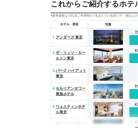
これからご紹介するホテ
※参考価格は1泊2名ご利用時の1名あたりの金額です（税およ
ホテル・宿名
写真
7
1.
アンダーズ 東京
6
2.
ザ・リッツ・カー
ルトン東京
3.
パーク ハイアット
東京
5
4.
セルリアンタワー
東急ホテル
4
5.
ウェスティンホテ
ル東京
4
6.
ザ・プリンスギャ
ラリー 東京紀尾井
町