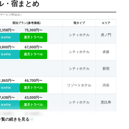
ル・宿まとめ
びサービス料込み）
宿泊プラン(参考価格)
宿タイプ
エリア
2,358円〜
75,300円〜
シティホテル
虎ノ門
icotto
楽天トラベル
3,800円〜
67,000円〜
シティホテル
赤坂
icotto
楽天トラベル
シティホテル
新宿
1,865円〜
46,700円〜
リゾートホテル
渋谷
icotto
楽天トラベル
7,438円〜
43,000円〜
シティホテル
恵比寿
icotto
楽天トラベル
1,745円〜
41,700円〜
一覧の続きを見る
シティホテル
赤坂
icotto
楽天トラベル