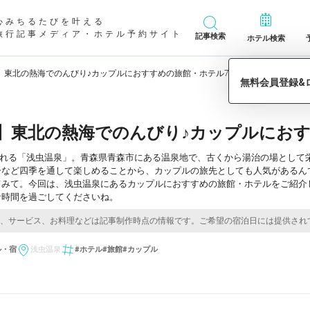
心みちるたびを叶える
旅行記事メディア・ホテル予約サイト
記事検索
ホテル検索
】東北の熱海でのんびり♪カップルにおすすめの旅館・ホテル7選
】東北の熱海でのんびり♪カップルにおす
される「浅虫温泉」。青森県青森市にある温泉地で、古くから湯治の場として
ーなど四季を通して楽しめることから、カップルの旅先としても人気があるん
てみて。今回は、浅虫温泉にあるカップルにおすすめの旅館・ホテルをご紹介
な時間を過ごしてくださいね。
ル・宿
浅虫温泉
#ホテル
#旅館
#カップル