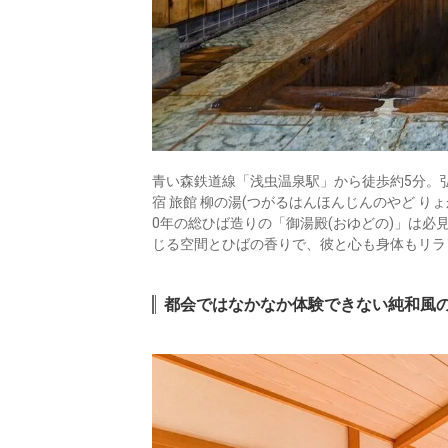
青い森鉄道線「浅虫温泉駅」から徒歩約5分。
宿 旅館 柳の湯(つがるはんほんじんのやど り
0年の総ひば造りの「御湯殿(おゆどの)」は必
じる空間とひばの香りで、彼と心も身体もリラ
都会ではなかなか体験できない純和風