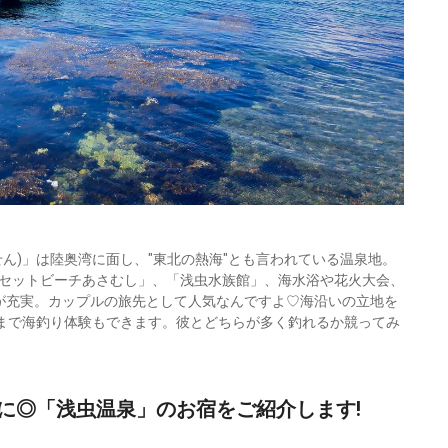
ん)」は陸奥湾に面し、"東北の熱海"とも言われている温泉地。
セットビーチあさむし」、「浅虫水族館」、海水浴や花火大会、
が充実。カップルの旅先として人気なんですよ♡海沿いの立地を
頃まで海釣り体験もできます。彼とどちらが多く釣れるか競ってみ
に◎「浅虫温泉」のお宿をご紹介します!