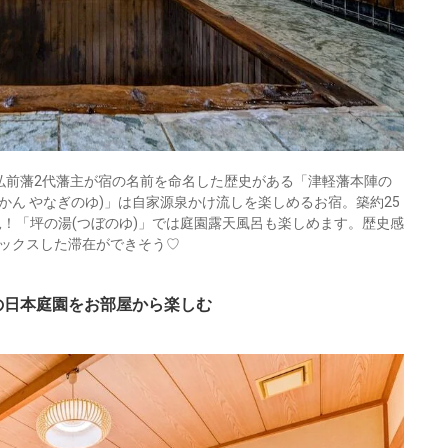
弘前藩2代藩主が宿の名前を命名した歴史がある「津軽藩本陣の
ょかん やなぎのゆ)」は自家源泉かけ流しを楽しめるお宿。築約25
見！「坪の湯(つぼのゆ)」では庭園露天風呂も楽しめます。歴史感
ックスした滞在ができそう♡
の日本庭園をお部屋から楽しむ