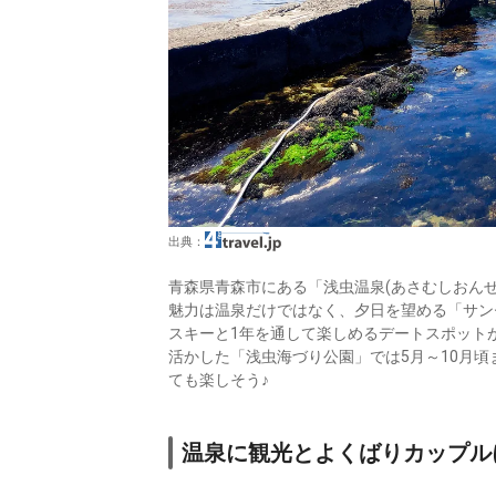
出典：
青森県青森市にある「浅虫温泉(あさむしおんせ
魅力は温泉だけではなく、夕日を望める「サン
スキーと1年を通して楽しめるデートスポット
活かした「浅虫海づり公園」では5月～10月
ても楽しそう♪
温泉に観光とよくばりカップル