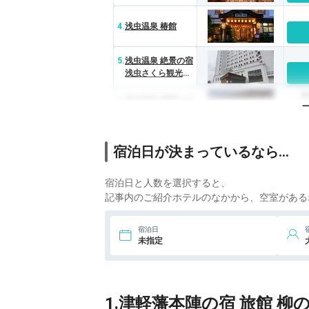
4.
浅虫温泉 椿館
5.
浅虫温泉 絶景の宿
浅虫さくら観光ホ
テル
6
6.
浅虫温泉 宿屋つば
き
7.
浅虫温泉 ホテル秋
宿泊日が決まっているなら…
田屋
宿泊日と人数を選択すると、
記事内のご紹介ホテルのなかから、空室がある
宿泊日
未指定
1.津軽藩本陣の宿 旅館 柳