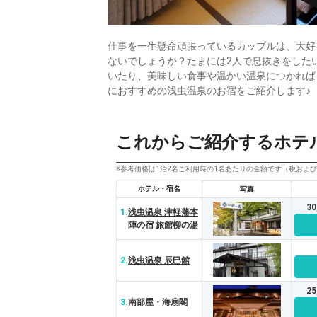
仕事を一生懸命頑張っているカップルは、大好
ないでしょうか？たまには2人で息抜きをした
いたり、美味しい食事や温かい温泉につかれば
におすすめの浅虫温泉のお宿をご紹介します♪
これからご紹介するホテ
※参考価格は1泊2名ご利用時の1名あたりの金額です（税およ
ホテル・宿名
写真
3
1.
浅虫温泉 津軽藩本
陣の宿 旅館柳の湯
2.
浅虫温泉 辰巳館
2
3.
南部屋・海扇閣