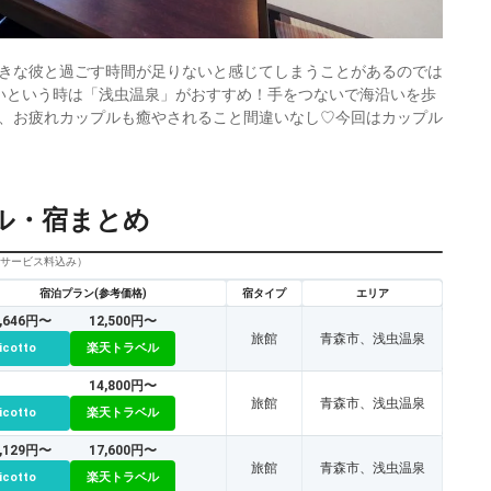
きな彼と過ごす時間が足りないと感じてしまうことがあるのでは
いという時は「浅虫温泉」がおすすめ！手をつないで海沿いを歩
、お疲れカップルも癒やされること間違いなし♡今回はカップル
ル・宿まとめ
びサービス料込み）
宿泊プラン(参考価格)
宿タイプ
エリア
0,646円〜
12,500円〜
旅館
青森市、浅虫温泉
icotto
楽天トラベル
14,800円〜
旅館
青森市、浅虫温泉
icotto
楽天トラベル
5,129円〜
17,600円〜
旅館
青森市、浅虫温泉
icotto
楽天トラベル