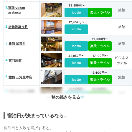
33,896円〜
1.
茶室ryokan
旅館
asakusa
icotto
楽天トラベル
12,452円〜
2.
旅館
旅館浅草指月
icotto
11,000円〜
3.
旅館
旅館 加茂川
icotto
楽天トラベル
42,952円〜
17,100円〜
ビジネス
4.
雷門旅館
icotto
楽天トラベル
ホテル
9,400円〜
5.
旅館
旅館 三河屋本店
icotto
楽天トラベル
14,038円〜
15,400円〜
6.
プロスタイル旅館
旅館
東京浅草
icotto
楽天トラベル
一覧の続きを見る
宿泊日が決まっているなら…
宿泊日と人数を選択すると、