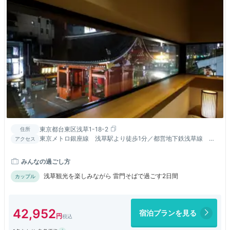
東京都台東区浅草1-18-2
住所
東京メトロ銀座線 浅草駅より徒歩1分／都営地下鉄浅草線 浅
アクセス
草駅より徒歩4分。羽田空港・成田空港より直通電車あり。
みんなの過ごし方
浅草観光を楽しみながら 雷門そばで過ごす2日間
カップル
42,952
宿泊プランを見る