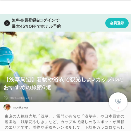
【浅草周辺】着物や浴衣で観光しよ♪カップルに
おすすめの旅館6選
2024年06月24日
morikawa
1
東京の人気観光地「浅草」。雷門が有名な「浅草寺」や日本最古の
遊園地「浅草花やしき」など、カップルで楽しめるスポットが満載
のエリアです。着物や浴衣をレンタルして、下駄をカラコロならし