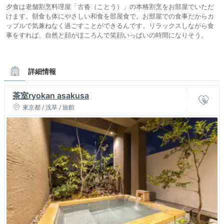
夕食は老舗割烹料理屋「古沓（ことう）」の本格割烹をお部屋でいただ
けます。朝食も体にやさしい和食を部屋食で。お部屋での食事だからカ
ップルで気兼ねなく過ごすことができるんです。リラックスしながら食
事をすれば、自然と顔がほころんで笑顔いっぱいの時間になりそう。
詳細情報
茶室ryokan asakusa
東京都 / 浅草 / 旅館