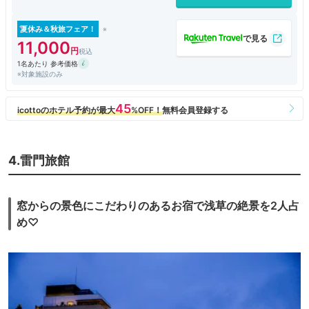
夏休み＆秋旅フェア！
11,000
1名あたり 参考価格
※対象施設のみ
4.雷門旅館
窓からの景色にこだわりのあるお宿で浅草の絶景を2人占
め♡