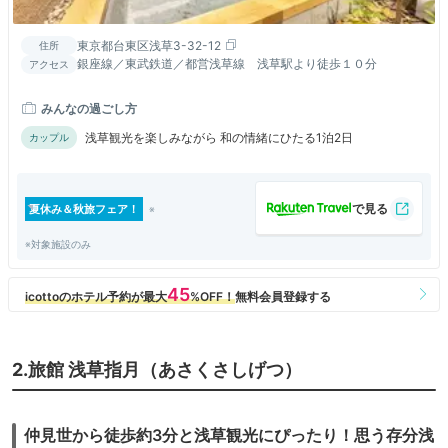
東京都台東区浅草3-32-12
住所
銀座線／東武鉄道／都営浅草線 浅草駅より徒歩１０分
アクセス
みんなの過ごし方
浅草観光を楽しみながら 和の情緒にひたる1泊2日
カップル
夏休み＆秋旅フェア！
※対象施設のみ
2.旅館 浅草指月（あさくさしげつ）
仲見世から徒歩約3分と浅草観光にぴったり！思う存分浅