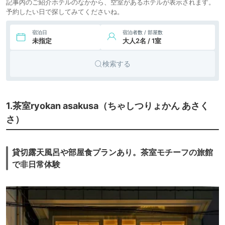
記事内のご紹介ホテルのなかから、空室があるホテルが表示されます。
予約したい日で探してみてくださいね。
宿泊日
宿泊者数 / 部屋数
未指定
大人2名 / 1室
検索する
1.茶室ryokan asakusa（ちゃしつりょかん あさく
さ）
貸切露天風呂や部屋食プランあり。茶室モチーフの旅館
で非日常体験