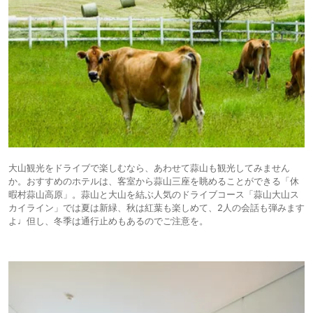
大山観光をドライブで楽しむなら、あわせて蒜山も観光してみません
か。おすすめのホテルは、客室から蒜山三座を眺めることができる「休
暇村蒜山高原」。蒜山と大山を結ぶ人気のドライブコース「蒜山大山ス
カイライン」では夏は新緑、秋は紅葉も楽しめて、2人の会話も弾みます
よ♩但し、冬季は通行止めもあるのでご注意を。