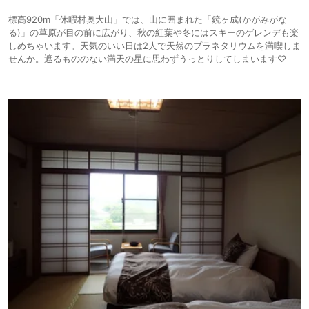
標高920m「休暇村奥大山」では、山に囲まれた「鏡ヶ成(かがみがな
る)」の草原が目の前に広がり、秋の紅葉や冬にはスキーのゲレンデも楽
しめちゃいます。天気のいい日は2人で天然のプラネタリウムを満喫しま
せんか。遮るもののない満天の星に思わずうっとりしてしまいます♡