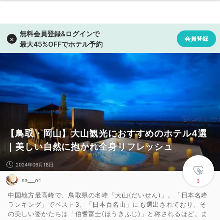
【鳥取・岡山】大山観光におすすめのホテル4選
｜美しい自然に抱かれ全身リフレッシュ
2024年06月18日
sa___ori
3
中国地方最高峰で、鳥取県の名峰「大山(だいせん)」。「日本名峰
ランキング」でベスト3、「日本百名山」にも選出されており、そ
の美しい姿かたちは「伯耆富士(ほうきふじ)」と称されるほど。ま