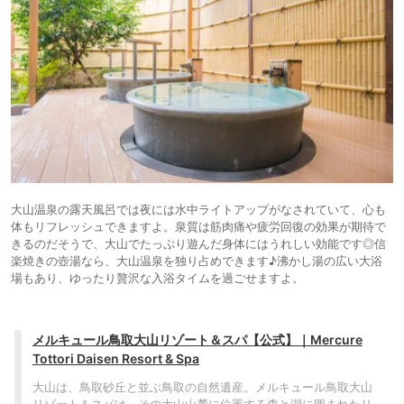
大山温泉の露天風呂では夜には水中ライトアップがなされていて、心も
体もリフレッシュできますよ。泉質は筋肉痛や疲労回復の効果が期待で
きるのだそうで、大山でたっぷり遊んだ身体にはうれしい効能です◎信
楽焼きの壺湯なら、大山温泉を独り占めできます♪沸かし湯の広い大浴
場もあり、ゆったり贅沢な入浴タイムを過ごせますよ。
メルキュール鳥取大山リゾート＆スパ【公式】｜Mercure
Tottori Daisen Resort & Spa
大山は、鳥取砂丘と並ぶ鳥取の自然遺産。メルキュール鳥取大山