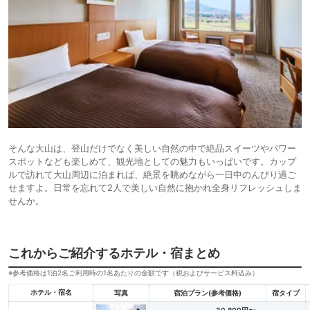
そんな大山は、登山だけでなく美しい自然の中で絶品スイーツやパワー
スポットなども楽しめて、観光地としての魅力もいっぱいです。カップ
ルで訪れて大山周辺に泊まれば、絶景を眺めながら一日中のんびり過ご
せますよ。日常を忘れて2人で美しい自然に抱かれ全身リフレッシュしま
せんか。
これからご紹介するホテル・宿まとめ
※参考価格は1泊2名ご利用時の1名あたりの金額です（税およびサービス料込み）
ホテル・宿名
写真
宿泊プラン(参考価格)
宿タイプ