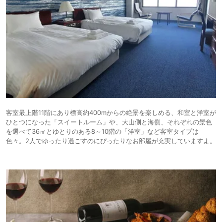
客室最上階11階にあり標高約400mからの絶景を楽しめる、和室と洋室が
ひとつになった「スイートルーム」や、大山側と海側、それぞれの景色
を選べて36㎡とゆとりのある8～10階の「洋室」など客室タイプは
色々。2人でゆったり過ごすのにぴったりなお部屋が充実していますよ。