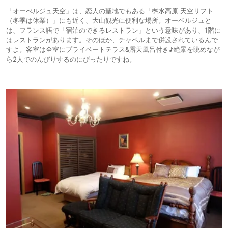
「オーべルジュ天空」は、恋人の聖地でもある「桝水高原 天空リフト
（冬季は休業）」にも近く、大山観光に便利な場所。オーベルジュと
は、フランス語で「宿泊のできるレストラン」という意味があり、1階に
はレストランがあります。そのほか、チャペルまで併設されているんで
すよ。客室は全室にプライベートテラス&露天風呂付き♪絶景を眺めなが
ら2人でのんびりするのにぴったりですね。