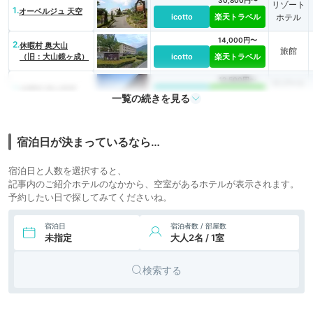
30,800円〜
リゾート
1.
オーベルジュ 天空
icotto
楽天トラベル
ホテル
14,000円〜
2.
休暇村 奥大山
旅館
（旧：大山鏡ヶ成）
icotto
楽天トラベル
12,500円〜
リゾート
3.
休暇村 蒜山高原
icotto
楽天トラベル
ホテル
一覧の続きを見る
宿泊日が決まっているなら…
宿泊日と人数を選択すると、
記事内のご紹介ホテルのなかから、空室があるホテルが表示されます。
予約したい日で探してみてくださいね。
宿泊日
宿泊者数 / 部屋数
未指定
大人2名 / 1室
検索する