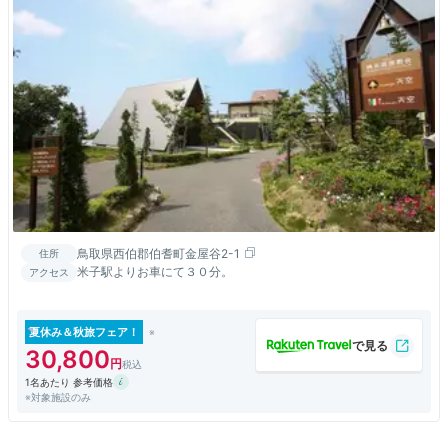
鳥取県西伯郡伯耆町金屋谷2-1
住所
米子駅よりお車にて３０分。
アクセス
夏休み＆秋旅フェア！
30,800
1名あたり 参考価格
※対象施設のみ