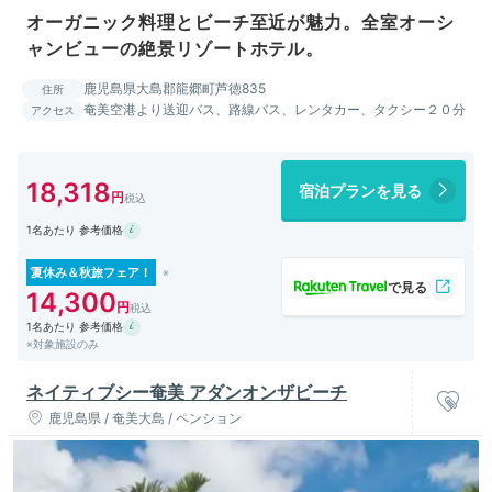
オーガニック料理とビーチ至近が魅力。全室オーシ
ャンビューの絶景リゾートホテル。
鹿児島県大島郡龍郷町芦徳835
住所
奄美空港より送迎バス、路線バス、レンタカー、タクシー２０分
アクセス
18,318
宿泊プランを見る
1名あたり 参考価格
夏休み＆秋旅フェア！
14,300
1名あたり 参考価格
※対象施設のみ
ネイティブシー奄美 アダンオンザビーチ
鹿児島県 / 奄美大島 / ペンション