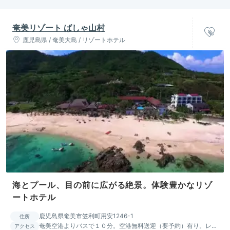
奄美リゾート ばしゃ山村
鹿児島県 / 奄美大島 / リゾートホテル
海とプール、目の前に広がる絶景。体験豊かなリゾ
ートホテル
鹿児島県奄美市笠利町用安1246-1
住所
奄美空港よりバスで１０分。空港無料送迎（要予約）有り。レン
アクセス