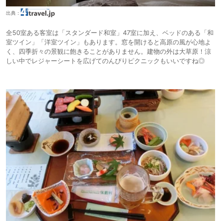
出典：
全50室ある客室は「スタンダード和室」47室に加え、ベッドのある「和
室ツイン」「洋室ツイン」もあります。窓を開けると高原の風が心地よ
く、四季折々の景観に飽きることがありません。建物の外は大草原！涼
しい中でレジャーシートを広げてのんびりピクニックもいいですね◎