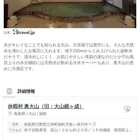
出典：
水がキレイなことでも知られる大山。大浴場では贅沢にも、そんな天然
水を沸かしたお風呂に入れます。地下250mからくみ上げられた超軟水
だそうで、湯冷めしにくく、お肌にやさしい美肌の湯なのだとか♡お風
呂上りの水分補給には天然水が飲める冷水サーバーもあり、奥大山の恵
みに大満足です。
詳細情報
休暇村 奥大山（旧：大山鏡ヶ成）
鳥取県 / 大山 / 旅館
鳥取県日野郡江府町御机字鏡ヶ成709-1
住所
米子自動車道 蒜山ＩＣから約２０分／ＪＲ伯備線 根雨駅より
アクセス
送迎バス３０分