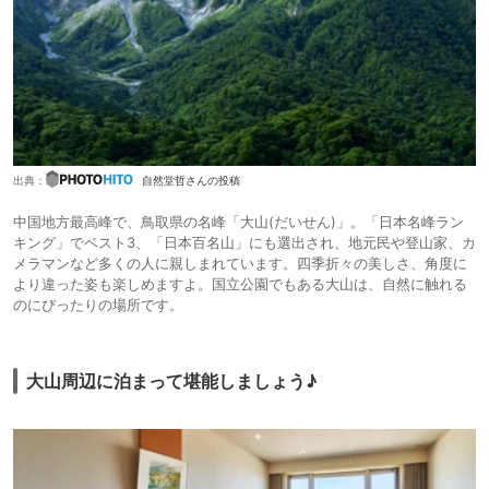
出典：
自然堂哲さんの投稿
中国地方最高峰で、鳥取県の名峰「大山(だいせん)」。「日本名峰ラン
キング」でベスト3、「日本百名山」にも選出され、地元民や登山家、カ
メラマンなど多くの人に親しまれています。四季折々の美しさ、角度に
より違った姿も楽しめますよ。国立公園でもある大山は、自然に触れる
のにぴったりの場所です。
大山周辺に泊まって堪能しましょう♪