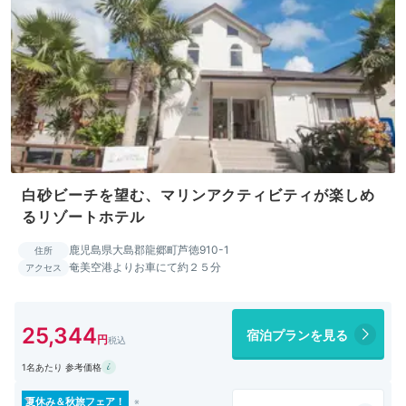
白砂ビーチを望む、マリンアクティビティが楽しめ
るリゾートホテル
鹿児島県大島郡龍郷町芦徳910-1
住所
奄美空港よりお車にて約２５分
アクセス
25,344
宿泊プランを見る
1名あたり 参考価格
夏休み＆秋旅フェア！