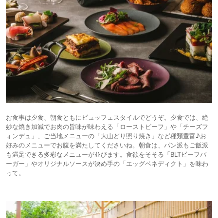
お食事は夕食、朝食ともにビュッフェスタイルでどうぞ。夕食では、絶
妙な焼き加減でお肉の旨味が味わえる「ローストビーフ」や「チーズフ
ォンデュ」、ご当地メニューの「大山どり照り焼き」など種類豊富♪お
好みのメニューでお腹を満たしてくださいね。朝食は、パン派もご飯派
も満足できる多彩なメニューが並びます。食欲をそそる「BLTビーフバ
ーガー」やオリジナルソースが決め手の「エッグベネディクト」を味わ
って。