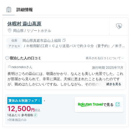
詳細情報
休暇村 蒜山高原
岡山県 / リゾートホテル
岡山県真庭市蒜山上福田
住所
ＪＲ根雨駅/江府ＩＣより送迎バスで約３０分（要予約）／米子
アクセス
自動車道蒜山ＩＣより車で約５分
宿泊した人の口コミ
表示される口コミについて
nekoneko
旅行時期 2025年11月
夜明けごろの蒜山には、朝靄がかかり、なんとも美しい光景でした。これ
が部屋から見られて、非常に満足。天候に恵まれたこともあったのです
が、眺めはたしかにいいですね。しかしながら、その他の点では、他の休
暇村施設に比べて残念が多かったです。まず温泉。露天がない。週末の夕
方は、洗い場の争奪戦。マナーの悪い子供も正直うんざり。食事は、うー
ん、期待していたほどではなく、もう少し手作り感が欲しかったですね。
夏休み＆秋旅フェア！
デザートを部屋に持ち帰れるのはいいアイデアですが。ロビーのコーヒー
12,500
サービスもありがたいです。
1名あたり 参考価格
※対象施設のみ