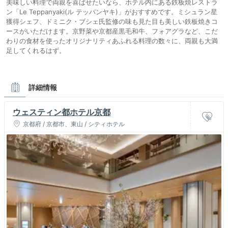
美味しい料理で両親を喜ばせたいなら、ホテル内にある鉄板焼レストラ
ン「Le Teppanyaki(ル テッパンヤキ)」がおすすめです。ミシュラン星
獲得シェフ、ドミニク・ブシェ氏監修の味も見た目も美しい鉄板焼きコ
ースがいただけます。京野菜や京都産黒毛和牛、フォアグラなど、こだ
わりの食材を使ったオリジナリティあふれる料理の数々に、両親も大満
足してくれるはず。
詳細情報
ウェスティン都ホテル京都
京都府 / 京都市、東山 / シティホテル