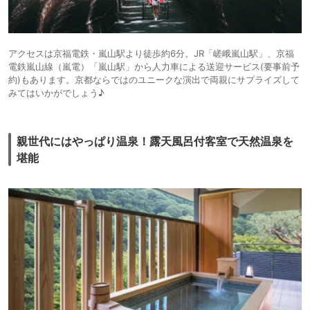
アクセスは京福電鉄・嵐山駅より徒歩約6分。JR「嵯峨嵐山駅」、京福
電鉄嵐山線（嵐電）「嵐山駅」から人力車による送迎サービス(要事前予
約)もあります。京都ならではのユニークな演出で両親にサプライズして
みてはいかがでしょう♪
親世代にはやっぱり温泉！露天風呂付客室で天然温泉を
堪能