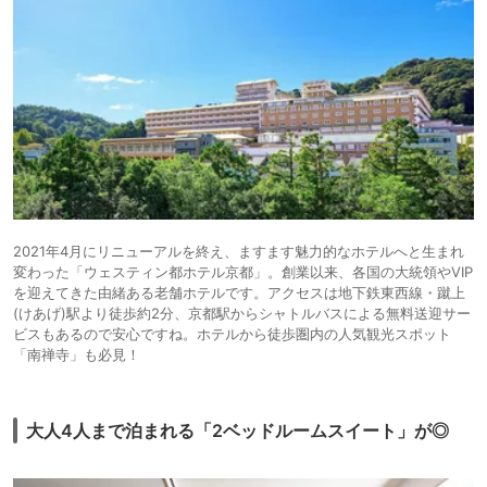
2021年4月にリニューアルを終え、ますます魅力的なホテルへと生まれ
変わった「ウェスティン都ホテル京都」。創業以来、各国の大統領やVIP
を迎えてきた由緒ある老舗ホテルです。アクセスは地下鉄東西線・蹴上
(けあげ)駅より徒歩約2分、京都駅からシャトルバスによる無料送迎サー
ビスもあるので安心ですね。ホテルから徒歩圏内の人気観光スポット
「南禅寺」も必見！
大人4人まで泊まれる「2ベッドルームスイート」が◎