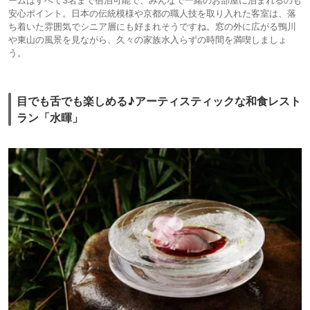
ームはすべて3名まで宿泊可能で、みんなで一緒のお部屋に泊まれるのも
安心ポイント。日本の伝統模様や京都の職人技を取り入れた客室は、落
ち着いた雰囲気でシニア層にも好まれそうですね。窓の外に広がる鴨川
や東山の風景を見ながら、久々の家族水入らずの時間を満喫しましょ
う。
目でも舌でも楽しめる♪アーティスティックな和食レスト
ラン「水暉」