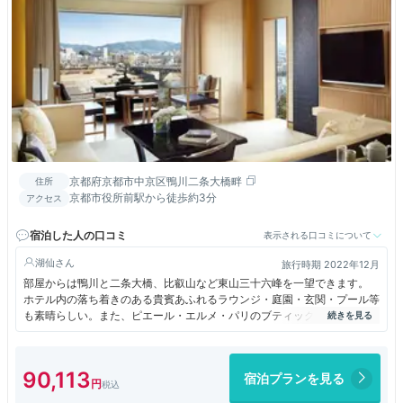
京都府京都市中京区鴨川二条大橋畔
住所
京都市役所前駅から徒歩約3分
アクセス
宿泊した人の口コミ
表示される口コミについて
湖仙
旅行時期 2022年12月
部屋からは鴨川と二条大橋、比叡山など東山三十六峰を一望できます。
ホテル内の落ち着きのある貴賓あふれるラウンジ・庭園・玄関・プール等
も素晴らしい。また、ピエール・エルメ・パリのブティックが出店してお
り、とてもおいしいマカロンを食べました。
90,113
宿泊プランを見る