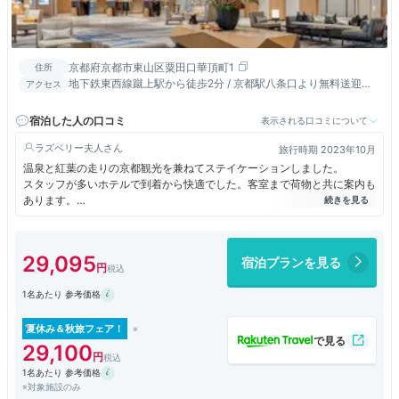
京都府京都市東山区粟田口華頂町1
住所
地下鉄東西線蹴上駅から徒歩2分 / 京都駅八条口より無料送迎バ
アクセス
スあり / ホテルから南禅寺まで徒歩10分
宿泊した人の口コミ
表示される口コミについて
ラズベリー夫人
旅行時期 2023年10月
温泉と紅葉の走りの京都観光を兼ねてステイケーションしました。
スタッフが多いホテルで到着から快適でした。客室まで荷物と共に案内も
あります。
中心部から離れていますが、近くには無鄰菴、南禅寺、平安神宮があり早
朝人もまばらな時に散策できるので良かったです。
29,095
宿泊プランを見る
アクセスは蹴上駅が徒歩２分ほど、ホテルシャトルバスはありますが渋滞
で30分以上乱れており使いにくい為タクシー利用のゲストが多いです。
1名あたり 参考価格
パーキングは一泊1,500円で出入庫自由でした。
ホテル内は眺望の良い部屋が少ないようで、
夏休み＆秋旅フェア！
都ホテル、ボンヴォイ、国内OTAなど特典を持つゲストが多いのでアサイ
29,100
ンが大変そう、
1名あたり 参考価格
チェックイン時にアップグレードなしの説明をきちんとされていました。
※対象施設のみ