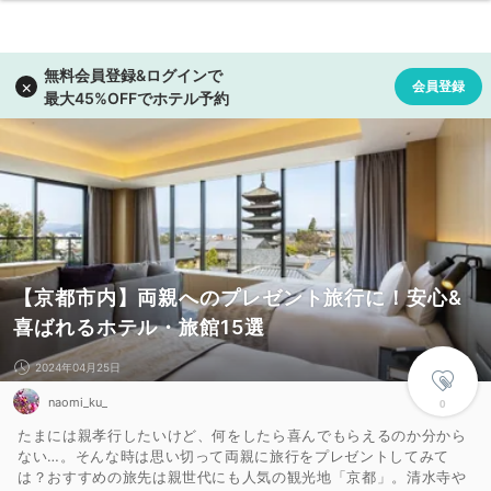
【京都市内】両親へのプレゼント旅行に！安心&
喜ばれるホテル・旅館15選
2024年04月25日
naomi_ku_
0
たまには親孝行したいけど、何をしたら喜んでもらえるのか分から
ない…。そんな時は思い切って両親に旅行をプレゼントしてみて
は？おすすめの旅先は親世代にも人気の観光地「京都」。清水寺や