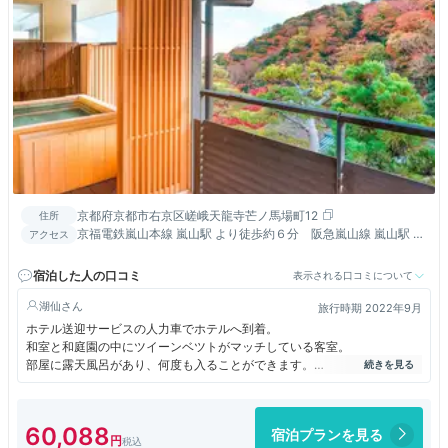
京都府京都市右京区嵯峨天龍寺芒ノ馬場町12
住所
京福電鉄嵐山本線 嵐山駅 より徒歩約６分 阪急嵐山線 嵐山駅 、
アクセス
JR山陰本線 嵯峨野線 嵯峨嵐山駅 より徒歩約15分
宿泊した人の口コミ
表示される口コミについて
湖仙
旅行時期 2022年9月
ホテル送迎サービスの人力車でホテルへ到着。
和室と和庭園の中にツイーンベツトがマッチしている客室。
部屋に露天風呂があり、何度も入ることができます。
自然の景色を見ながらの離れの茶屋でシャンパンタイム。
朝食会場は明治期の歴史的建造物を生かしたレストラン。
60,088
宿泊プランを見る