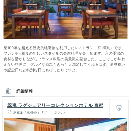
築100年を超える歴史的建造物を利用したレストラン「京 翠嵐」では、
フレンチ×和食の新しいスタイルの会席料理が楽しめます。京の季節の
食材を活かしながらフランス料理の美意識を融合した、ここでしか味わ
えない料理に、グルメな両親もきっと大満足してくれるはず。還暦祝い
や記念日など特別な日にもぴったりですよ。
詳細情報
翠嵐 ラグジュアリーコレクションホテル 京都
京都府 / 京都市 / リゾートホテル