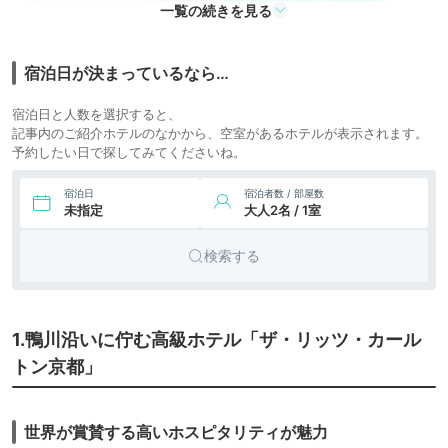
icotto
楽天トラベル
都
一覧の続きを見る
テル
70,367円〜
7.
シティホ
ザ・ホテル青龍 京
icotto
宿泊日が決まっているなら…
都清水
テル
9,180円〜
9,100円〜
8.
シティホ
宿泊日と人数を選択すると、
リーガロイヤルホテ
icotto
楽天トラベル
ル京都
テル
記事内のご紹介ホテルのなかから、空室があるホテルが表示されます。
予約したい日で探してみてくださいね。
36,900円〜
9.
旅館
ふふ 京都
icotto
楽天トラベル
宿泊日
宿泊者数 / 部屋数
未指定
大人2名 / 1室
36,903円〜
47,100円〜
10.
リゾート
MUNI KYOTO by
icotto
楽天トラベル
温故知新
ホテル
検索する
98,038円〜
98,000円〜
11.
シティホ
HOTEL THE
icotto
楽天トラベル
MITSUI KYOTO
テル
1.鴨川沿いに佇む高級ホテル「ザ・リッツ・カール
33,900円〜
33,900円〜
12.
シティホ
THE HIRAMATSU
トン京都」
icotto
楽天トラベル
京都
テル
81,360円〜
13.
シティホ
Luxury hotel
icotto
SOWAKA
テル
世界が賞賛する高いホスピタリティが魅力