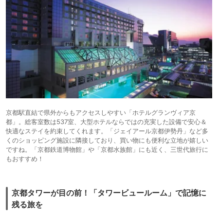
京都駅直結で県外からもアクセスしやすい「ホテルグランヴィア京
都」。総客室数は537室、大型ホテルならではの充実した設備で安心＆
快適なステイを約束してくれます。「ジェイアール京都伊勢丹」など多
くのショッピング施設に隣接しており、買い物にも便利な立地が嬉しい
ですね。「京都鉄道博物館」や「京都水族館」にも近く、三世代旅行に
もおすすめ！
京都タワーが目の前！「タワービュールーム」で記憶に
残る旅を