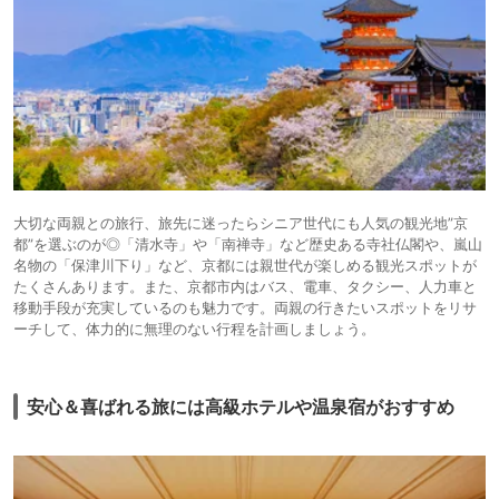
大切な両親との旅行、旅先に迷ったらシニア世代にも人気の観光地”京
都”を選ぶのが◎「清水寺」や「南禅寺」など歴史ある寺社仏閣や、嵐山
名物の「保津川下り」など、京都には親世代が楽しめる観光スポットが
たくさんあります。また、京都市内はバス、電車、タクシー、人力車と
移動手段が充実しているのも魅力です。両親の行きたいスポットをリサ
ーチして、体力的に無理のない行程を計画しましょう。
安心＆喜ばれる旅には高級ホテルや温泉宿がおすすめ