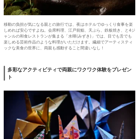
移動の負担が気になる親との旅行では、夜はホテルでゆっくり食事を楽
しめれば安心ですよね。会席料理、江戸前鮨、天ぷら、鉄板焼き、と4ジ
ャンルの和食レストランが集まる「水暉(みずき)」では、目でも舌でも
楽しめる芸術作品のような料理がいただけます。繊細でアーティスティ
ックな美食の世界に、両親も感動すること間違いなし！
多彩なアクティビティで両親にワクワク体験をプレゼン
ト