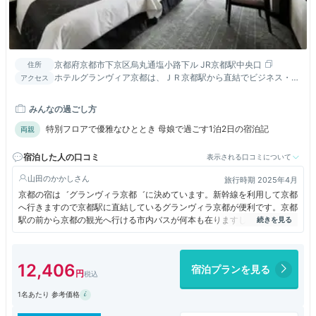
京都府京都市下京区烏丸通塩小路下ル JR京都駅中央口
住所
ホテルグランヴィア京都は、ＪＲ京都駅から直結でビジネス・観
アクセス
光に最高の立地。
みんなの過ごし方
特別フロアで優雅なひととき 母娘で過ごす1泊2日の宿泊記
両親
宿泊した人の口コミ
表示される口コミについて
山田のかかし
旅行時期 2025年4月
京都の宿は゛グランヴィラ京都゛に決めています。新幹線を利用して京都
へ行きますので京都駅に直結しているグランヴィラ京都が便利です。京都
駅の前から京都の観光へ行ける市内バスが何本も在りますしタクシーも駐
車していますので利用して京都観光へ行けます。建てられてから年数も経
ちましたが便利さで宿泊しています。スタッフの接客も良いです。
12,406
宿泊プランを見る
1名あたり 参考価格