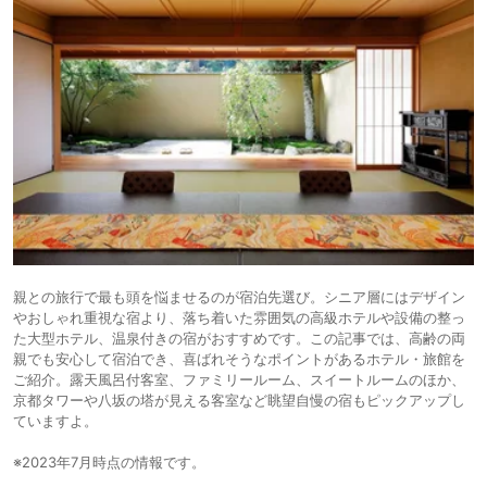
親との旅行で最も頭を悩ませるのが宿泊先選び。シニア層にはデザイン
やおしゃれ重視な宿より、落ち着いた雰囲気の高級ホテルや設備の整っ
た大型ホテル、温泉付きの宿がおすすめです。この記事では、高齢の両
親でも安心して宿泊でき、喜ばれそうなポイントがあるホテル・旅館を
ご紹介。露天風呂付客室、ファミリールーム、スイートルームのほか、
京都タワーや八坂の塔が見える客室など眺望自慢の宿もピックアップし
ていますよ。
※2023年7月時点の情報です。