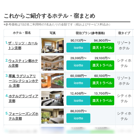
これからご紹介するホテル・宿まとめ
※参考価格は1泊2名ご利用時の1名あたりの金額です（税およびサービス料込み）
ホテル・宿名
写真
宿泊プラン(参考価格)
宿タイプ
90,113円〜
94,900円〜
1.
リゾート
ザ・リッツ・カール
icotto
楽天トラベル
トン京都
ホテル
29,095円〜
29,100円〜
2.
シティホ
ウェスティン都ホテ
icotto
楽天トラベル
ル京都
テル
3.
翠嵐 ラグジュアリ
60,088円〜
60,100円〜
リゾート
ーコレクションホテ
icotto
楽天トラベル
ホテル
ル 京都
12,406円〜
13,700円〜
4.
シティホ
ホテルグランヴィア
icotto
楽天トラベル
京都
テル
86,020円〜
5.
シティホ
フォーシーズンズホ
icotto
テル京都
テル
7,420円〜
7,400円〜
6.
シティホ
ホテル エミオン 京