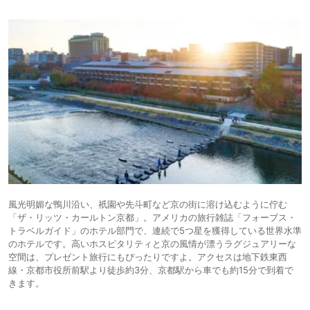
10,685円〜
11,700円〜
14.
シティホ
京都ブライトンホ
icotto
楽天トラベル
テル
テル
31,509円〜
25,900円〜
15.
京都 嵐山温泉 渡
旅館
icotto
楽天トラベル
月亭
風光明媚な鴨川沿い、祇園や先斗町など京の街に溶け込むように佇む
「ザ・リッツ・カールトン京都」。アメリカの旅行雑誌「フォーブス・
トラベルガイド」のホテル部門で、連続で5つ星を獲得している世界水準
のホテルです。高いホスピタリティと京の風情が漂うラグジュアリーな
空間は、プレゼント旅行にもぴったりですよ。アクセスは地下鉄東西
線・京都市役所前駅より徒歩約3分、京都駅から車でも約15分で到着で
きます。