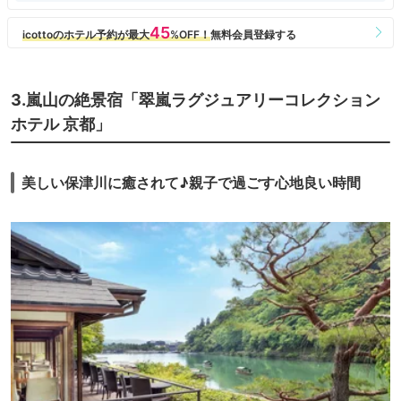
我が家はボンヴォイゴールドなので期待せず伺いましたが、明るくエレベ
ーターから近い客室で何かとラクでした。
増築なのかとにかく迷路のようにつながっているホテル内部です。
ウェスティンヘヴンリーベッドに関して、コンフォーターがとても重いせ
いで寝心地がイマイチでした。
3.嵐山の絶景宿「翠嵐ラグジュアリーコレクション
ホテル 京都」
温泉の温浴施設は、広くて素晴らしかったです。
バスタオルは、ロッカーに一枚あるものがバシバシなので笑、部屋のふか
ふかバスタオルを持っていくのもありです。乳液などもないので持参が必
要ですがスタンダードルームでも客室にパウチが置いてあります。
美しい保津川に癒されて♪親子で過ごす心地良い時間
朝食は、12月上旬まで無料で付くそうで美味しくいただきました。抹茶
アイスクリームもありますよ。