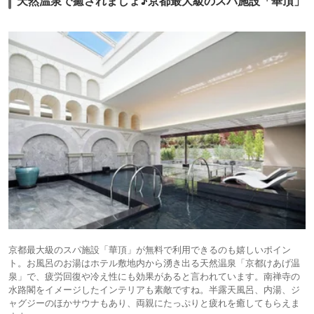
天然温泉で癒されましょ♪京都最大級のスパ施設「華頂」
京都最大級のスパ施設「華頂」が無料で利用できるのも嬉しいポイン
ト。お風呂のお湯はホテル敷地内から湧き出る天然温泉「京都けあげ温
泉」で、疲労回復や冷え性にも効果があると言われています。南禅寺の
水路閣をイメージしたインテリアも素敵ですね。半露天風呂、内湯、ジ
ャグジーのほかサウナもあり、両親にたっぷりと疲れを癒してもらえま