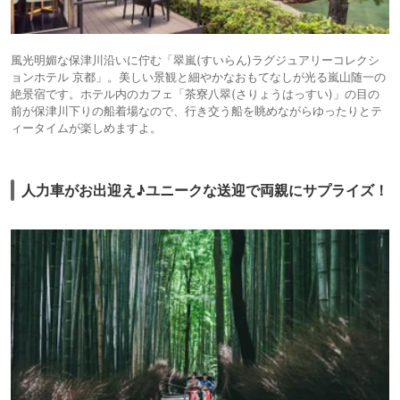
風光明媚な保津川沿いに佇む「翠嵐(すいらん)ラグジュアリーコレクシ
ョンホテル 京都」。美しい景観と細やかなおもてなしが光る嵐山随一の
絶景宿です。ホテル内のカフェ「茶寮八翠(さりょうはっすい)」の目の
前が保津川下りの船着場なので、行き交う船を眺めながらゆったりとテ
ィータイムが楽しめますよ。
人力車がお出迎え♪ユニークな送迎で両親にサプライズ！