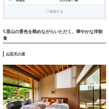
未指定
大人2名 / 1室
10.
ギネス認定の宿
16,517円〜
18,200円〜
リゾート
XYZ Seaside
icotto
楽天トラベル
ホテル
Resort
検索する
11.
旅館
海椿葉山
icotto
1.里山の景色を眺めながらいただく、華やかな洋朝
食
山荘天の里