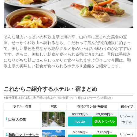
そんな魅力いっぱいの和歌山県は海の幸、山の幸に恵まれた美食の宝
庫。せっかく和歌山へ訪れるなら、こだわって選んだ宿泊施設に泊まっ
て、美しい景色を見ながら絶品グルメをめいっぱい味わうのがおすすめ
です。さらに、美味しい朝食が食べられる宿に泊まれば、普段は手抜き
になりがちな朝ごはんをしっかりと食べられますよ◎そこで今回は、和
歌山県の美味しい朝食が食べられるホテル＆旅館をご紹介します。
これからご紹介するホテル・宿まとめ
※参考価格は1泊2名ご利用時の1名あたりの金額です（税およびサービス料込み）
ホテル・宿名
写真
宿泊プラン(参考価格)
宿タイプ
66,923円〜
69,800円〜
リゾート
1.
山荘 天の里
icotto
楽天トラベル
ホテル
5,036円〜
7,200円〜
2.
リゾート
和歌山マリーナシテ