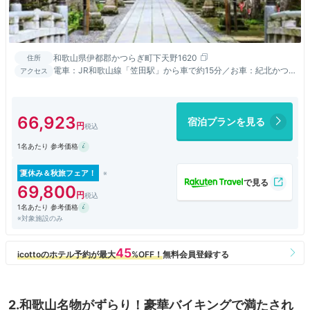
和歌山県伊都郡かつらぎ町下天野1620
住所
電車：JR和歌山線「笠田駅」から車で約15分／お車：紀北かつ
アクセス
らぎICから約20分
66,923
宿泊プランを見る
1名あたり 参考価格
夏休み＆秋旅フェア！
69,800
1名あたり 参考価格
※対象施設のみ
2.和歌山名物がずらり！豪華バイキングで満たされ