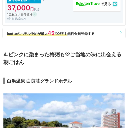
夏休み＆秋旅フェア！
37,000
1名あたり 参考価格
※対象施設のみ
4.ピンクに染まった梅粥も♡ご当地の味に出会える
朝ごはん
白浜温泉 白良荘グランドホテル