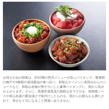
お待ちかねの朝食は、約50種の和洋メニューが並ぶバイキング。数種類
の梅干や4種類の湯浅醤油の食べ比べ、和歌山ラーメンに有田みかんのジ
ュースなど、和歌山名物が勢ぞろいした豪華バイキングに、朝から気分
が上がります。さらに、黒潮市場直送の新鮮な生マグロを、韓国風ソー
スや若山名産の醤油漬けで味付けしたものも。朝からお腹も心も満たさ
れて、幸せな１日になること間違いありません。