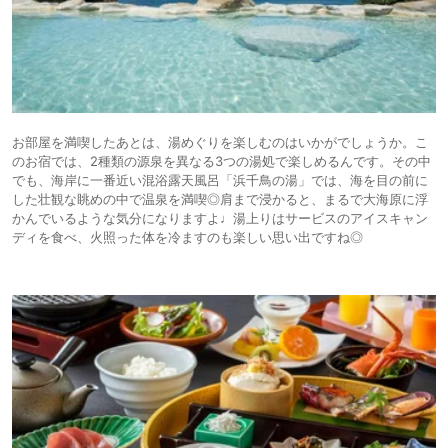
お部屋を満喫したあとは、湯めぐりを楽しむのはいかがでしょうか。こ
のお宿では、2種類の源泉を異なる3つの湯処で楽しめるんです。その中
でも、海岸に一番近い混浴露天風呂「浜千鳥の湯」では、海を目の前に
した壮観な眺めの中で温泉を満喫◎肩まで浸かると、まるで大海原に浮
かんでいるような気分になりますよ♩湯上りはサービスのアイスキャン
ディを食べ、火照った体を冷ますのも楽しい思い出ですね◎