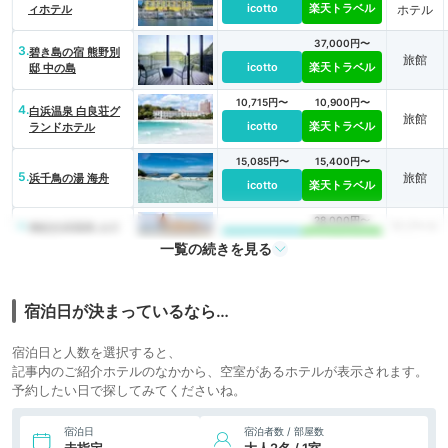
icotto
楽天トラベル
ィホテル
ホテル
37,000円〜
3.
碧き島の宿 熊野別
旅館
icotto
楽天トラベル
邸 中の島
10,715円〜
10,900円〜
4.
白浜温泉 白良荘グ
旅館
icotto
楽天トラベル
ランドホテル
15,085円〜
15,400円〜
5.
旅館
浜千鳥の湯 海舟
icotto
楽天トラベル
28,000円〜
6.
リゾート
南紀白浜温泉 ホテ
icotto
楽天トラベル
ル川久
ホテル
一覧の続きを見る
15,100円〜
7.
南紀白浜 和みの湯
旅館
icotto
楽天トラベル
花鳥風月
宿泊日が決まっているなら…
12,100円〜
8.
和歌の浦温泉 萬波
宿泊日と人数を選択すると、
旅館
icotto
楽天トラベル
MANPA RESORT
記事内のご紹介ホテルのなかから、空室があるホテルが表示されます。
予約したい日で探してみてくださいね。
23,100円〜
9.
白浜温泉 オーベル
旅館
icotto
楽天トラベル
ジュ サウステラス
宿泊日
宿泊者数 / 部屋数