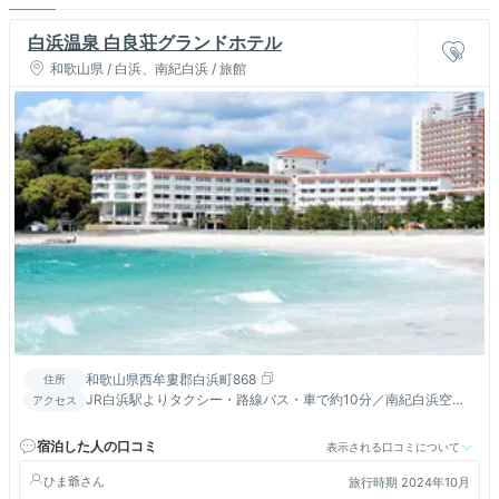
白浜温泉 白良荘グランドホテル
和歌山県 / 白浜、南紀白浜 / 旅館
和歌山県西牟婁郡白浜町868
住所
JR白浜駅よりタクシー・路線バス・車で約10分／南紀白浜空港
アクセス
より車で約8分／アドベンチャーワールドより車で約10分
宿泊した人の口コミ
表示される口コミについて
ひま爺
旅行時期 2024年10月