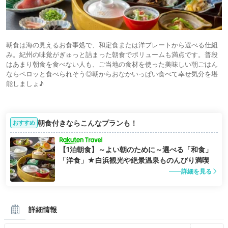
朝食は海の見えるお食事処で、和定食または洋プレートから選べる仕組
み。紀州の味覚がぎゅっと詰まった朝食でボリュームも満点です。普段
はあまり朝食を食べない人も、ご当地の食材を使った美味しい朝ごはん
ならペロッと食べられそう◎朝からおなかいっぱい食べて幸せ気分を堪
能しましょ♪
朝食付きならこんなプランも！
おすすめ
【1泊朝食】～よい朝のために～選べる「和食」
「洋食」★白浜観光や絶景温泉ものんびり満喫
詳細を見る
詳細情報