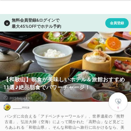
【和歌山】朝食が美味しいホテル＆旅館おすすめ
11選♪絶品朝食でパワーチャージ！
2025年02月23日
______mica
1
パンダに出合える「アドベンチャーワールド」、世界遺産の「熊野
古道」、弘法大師（空海）によって開かれた「高野山」など見どこ
ろあふれる「和歌山県」。そんな和歌山へ旅行に出かけるなら、美