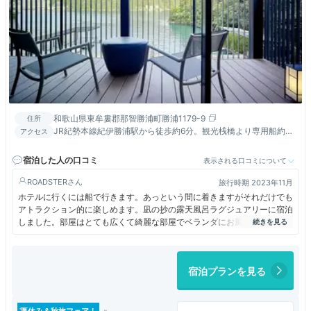
和歌山県東牟婁郡那智勝浦町勝浦1179-9
住所
JR紀勢本線紀伊勝浦駅から徒歩約6分。観光桟橋より専用船約5
アクセス
分
宿泊した人の口コミ
表示される口コミについて
ROADSTER
旅行時期 2023年11月
ホテルに行くには船で行きます。あっという間に着きますがそれだけでも
アトラクション的に楽しめます。凪の抄の露天風呂ラグジュアリーに宿泊
しました。部屋はとても広くて綺麗な部屋でベランダにお風呂が付いてい
ます。でもここはやっぱり海のところの大浴場の露天風呂が最高です。感
動ものでした。
宿泊プランを見る