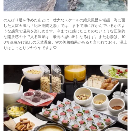
のんびり足を休めたあとは、壮大なスケールの絶景風呂を堪能♩海に面
した大露天風呂「紀州潮聞之湯」では、まるで海に浮かんでいるかのよ
うな感覚で温泉を楽しめます。今までに感じたことのないような圧倒的
な開放感の中で入る温泉は、最高の思い出になるはず。またお湯は、10
0％源泉かけ流しの天然温泉。Wの美肌効果があると言われており、湯上
りはしっとりツヤツヤですよ♡