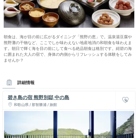
朝食は、海が目の前に広がるダイニング「熊野の恵」で。温泉湯豆腐や
熊野灘の干物など、ここでしか味わえない地産地消の和朝食を味わえま
す。朝日で輝く海を目の前にして食べる絶品朝食は格別です。紺碧の海
に囲まれた大人の宿で、身体の内側からリフレッシュする体験をしてみ
ませんか？
詳細情報
碧き島の宿 熊野別邸 中の島
和歌山県 / 那智勝浦 / 旅館