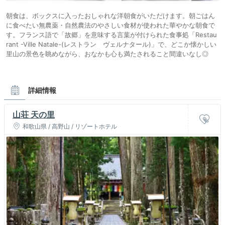
朝食は、ボックスに入ったおしゃれな洋朝食がいただけます。朝ごはん
に食べたい無農薬・自然農法のやさしい食材が使われた華やかな朝食で
す。フランス語で「故郷」を意味する言葉が付けられた食事処「Restau
rant -Ville Natale-(レストラン ヴェルナタール)」で、どこか懐かしい
里山の景色を眺めながら、おなかも心も満たされること間違いなし◎
詳細情報
山荘 天の里
和歌山県 / 高野山 / リゾートホテル