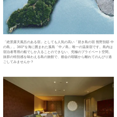
「絶景露天風呂のある宿」としても人気の高い「碧き島の宿 熊野別邸 中
の島」。360°を海に囲まれた孤島「中ノ島」唯一の温泉宿です。島内は
宿泊者専用の船でしか入ることのできない、究極のプライベート空間。
抜群の特別感を味わえる島の旅館で、都会の喧騒から離れてのんびり過
ごしてみませんか？