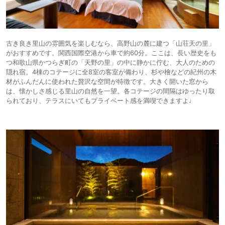
古き良き里山の雰囲気を楽しむなら、高野山の麓に建つ「山荘天の里」
がおすすめです。関西国際空港から車で約60分。ここは、長い歴史をも
つ和歌山県かつらぎ町の「天野の里」の中に静かに佇む、大人のための
隠れ宿。4棟のコテージに全8室の客室が備わり、杉や檜などの紀州の木
材がふんだんに使われた贅沢な空間が特徴です。大きく開いた窓から
は、懐かしさ感じる里山の自然を一望。各コテージの間隔はゆったり取
られており、テラスにいてもプライベート感を満喫できますよ♩