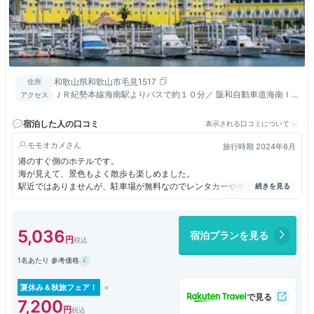
和歌山県和歌山市毛見1517
住所
ＪＲ紀勢本線海南駅よりバスで約１０分／ 阪和自動車道海南Ｉ
アクセス
Ｃより約１５分／和歌山市内中心部へ車で約25分
宿泊した人の口コミ
表示される口コミについて
モモオカメ
旅行時期 2024年6月
港のすぐ側のホテルです。
海が見えて、景色もよく散歩も楽しめました。
駅近ではありませんが、駐車場が無料なのでレンタカーや車での観光なら
いいのではないでしょうか。
朝の朝食ブュッフェは、品数も多くマグロや梅、和歌山ラーメンなど地元
のものも多くありました。
5,036
宿泊プランを見る
ただ、アジア圏の宿泊客が多く、朝食会場はかなり賑やかでした。宿泊者
は歩いて数分の温泉施設の利用が無料でした。
1名あたり 参考価格
夏休み＆秋旅フェア！
7,200