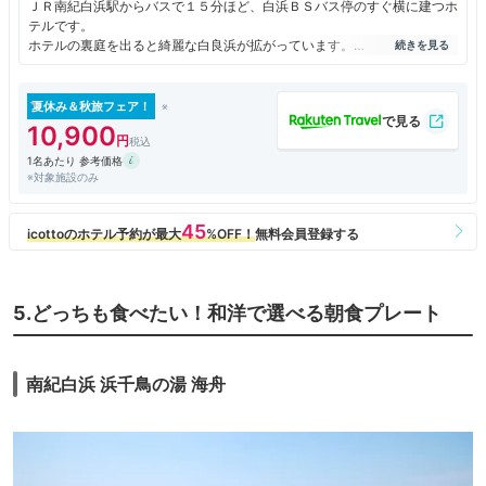
ＪＲ南紀白浜駅からバスで１５分ほど、白浜ＢＳバス停のすぐ横に建つホ
テルです。
ホテルの裏庭を出ると綺麗な白良浜が拡がっています。
部屋からも温泉からもその景色を存分に楽しめます。
夜は浜のライトアップもあってこれも綺麗でした。
夏休み＆秋旅フェア！
部屋・・少し古さは感じるけど清掃は良
10,900
食事・・量も質も満足
1名あたり 参考価格
接客・・食事会場のスタッフはとても親切、フロントの対応はイマイチ
※対象施設のみ
駅からは無料の送迎バスも出ているけどあちこちのホテルに寄り道してく
るので
時間がかかるようです。
5.どっちも食べたい！和洋で選べる朝食プレート
南紀白浜 浜千鳥の湯 海舟