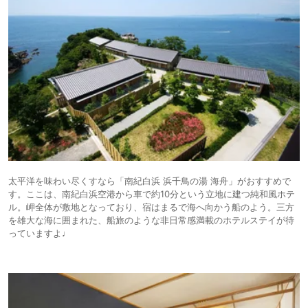
太平洋を味わい尽くすなら「南紀白浜 浜千鳥の湯 海舟」がおすすめで
す。ここは、南紀白浜空港から車で約10分という立地に建つ純和風ホテ
ル。岬全体が敷地となっており、宿はまるで海へ向かう船のよう。三方
を雄大な海に囲まれた、船旅のような非日常感満載のホテルステイが待
っていますよ♩