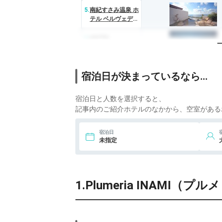
荘
5.
南紀すさみ温泉 ホ
テル ベルヴェデー
レ
6.
HOTEL
HOLISTIC
RESORT（ホテル
ホリスティック リ
7.
花園グリーンパー
宿泊日が決まっているなら…
ゾート）
ク（リバーサイド
ホステル B＆B）
宿泊日と人数を選択すると、
記事内のご紹介ホテルのなかから、空室がある
宿泊日
未指定
1.Plumeria INAMI（