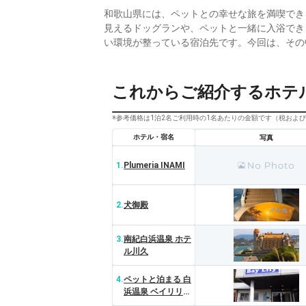
和歌山県には、ペットとの幸せな旅を満喫でき
見えるドッグランや、ペットと一緒に入浴でき
い環境が整っている宿泊先です。今回は、その
これからご紹介するホテ
※参考価格は1泊2名ご利用時の1名あたりの金額です（税およ
ホテル・宿名
写真
1.
Plumeria INAMI
2.
犬御殿
3.
南紀白浜温泉 ホテ
ル川久
4.
ペットと泊まる 白
浜温泉 ベイリリィ
国民宿舎しらゆり