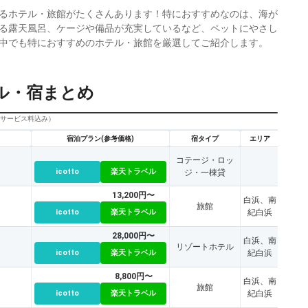
るホテル・旅館がたくさんあります！特におすすめなのは、海が
る露天風呂、ケージや備品が充実しているなど、ペットにやさし
中でも特におすすめのホテル・旅館を厳選してご紹介します。
ル・宿まとめ
びサービス料込み）
宿泊プラン(参考価格)
宿タイプ
エリア
コテージ・ロッ
icotto
楽天トラベル
ジ・一棟貸
13,200円〜
白浜、南
旅館
icotto
楽天トラベル
紀白浜
28,000円〜
白浜、南
リゾートホテル
icotto
楽天トラベル
紀白浜
8,800円〜
白浜、南
旅館
icotto
楽天トラベル
紀白浜