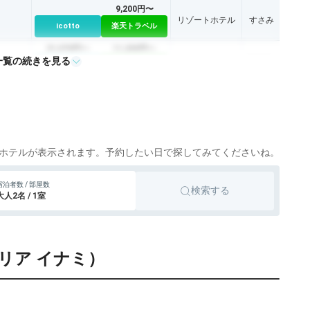
9,200円〜
リゾートホテル
すさみ
icotto
楽天トラベル
21,070円〜
11,200円〜
一覧の続きを見る
リゾートホテル
那智勝浦
icotto
楽天トラベル
ゲストハウス・
ホステル・ドミ
icotto
トリー
ホテルが表示されます。予約したい日で探してみてくださいね。
宿泊者数 / 部屋数
検索する
大人2名 / 1室
プルメリア イナミ）