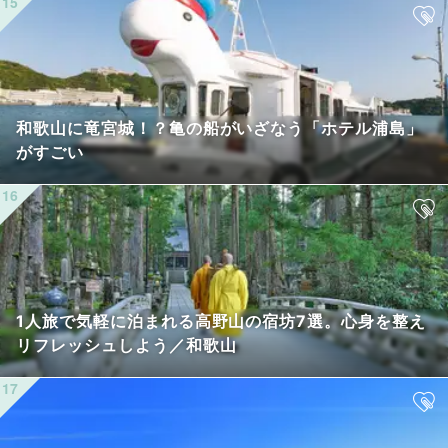
和歌山に竜宮城！？亀の船がいざなう「ホテル浦島」
がすごい
1人旅で気軽に泊まれる高野山の宿坊7選。心身を整え
リフレッシュしよう／和歌山