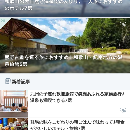
和歌山の大自然と温泉でのんびり。一人旅におすすめ
のホテル7選
熊野古道を巡る旅におすすめ！和歌山・紀南地方の温
泉旅館5選
新着記事
九州の子連れ歓迎旅館で笑顔あふれる家族旅行♪
温泉も満喫できる7選
群馬の味をこだわりの朝ごはんで味わって♪朝食
がおいしいホテル・旅館7選