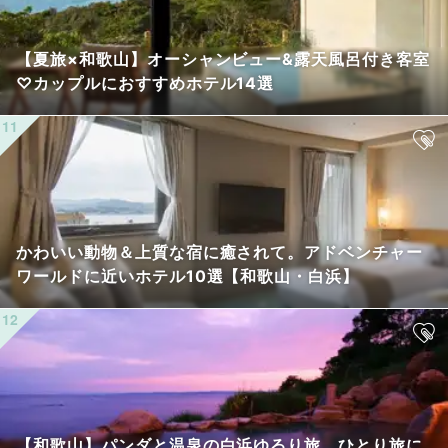
【夏旅×和歌山】オーシャンビュー&露天風呂付き客室
♡カップルにおすすめホテル14選
かわいい動物＆上質な宿に癒されて。アドベンチャー
ワールドに近いホテル10選【和歌山・白浜】
【和歌山】パンダと温泉の白浜ゆるり旅。ひとり旅に