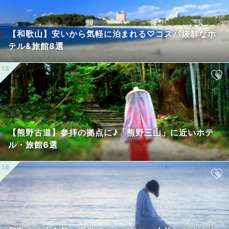
【和歌山】安いから気軽に泊まれる♡コスパ抜群なホ
テル&旅館8選
【熊野古道】参拝の拠点に♪「熊野三山」に近いホテ
ル・旅館6選