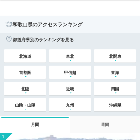
和歌山県のアクセスランキング
都道府県別のランキングを見る
北海道
東北
北関東
首都圏
甲信越
東海
北陸
近畿
四国
山陰・山陽
九州
沖縄県
月間
週間