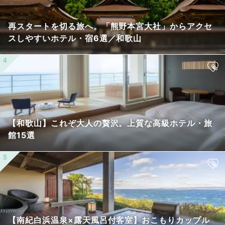
再スタートを切る旅へ。「熊野本宮大社」からアクセ
スしやすいホテル・宿6選／和歌山
【和歌山】これぞ大人の贅沢。上質な高級ホテル・旅
館15選
【南紀白浜温泉×露天風呂付客室】おこもりカップル