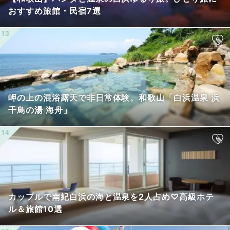
おすすめ旅館・民宿7選
岬の上の混浴露天で非日常体験。和歌山「白浜温泉 浜
千鳥の湯 海舟」
カップルで南紀白浜の海と温泉を2人占め♡高級ホテ
ル＆旅館10選