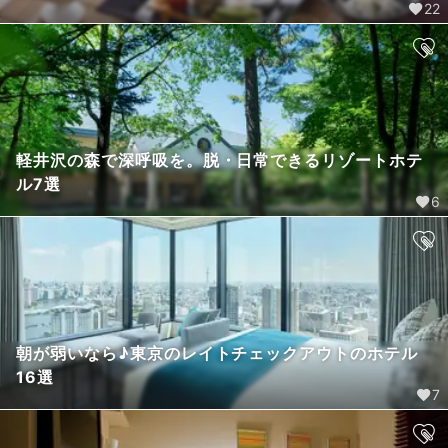
22
軽井沢の森で深呼吸を。脱・日常できるリゾートホテ
ル7選
6
朝が弱いなら♪東京のレイトチェックアウトのホテル
16選
7