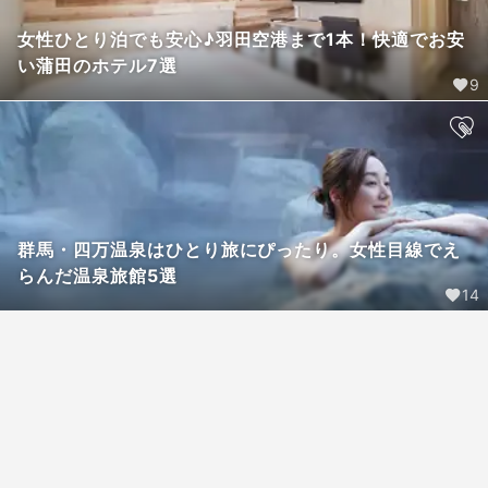
女性ひとり泊でも安心♪羽田空港まで1本！快適でお安
い蒲田のホテル7選
9
群馬・四万温泉はひとり旅にぴったり。女性目線でえ
らんだ温泉旅館5選
14