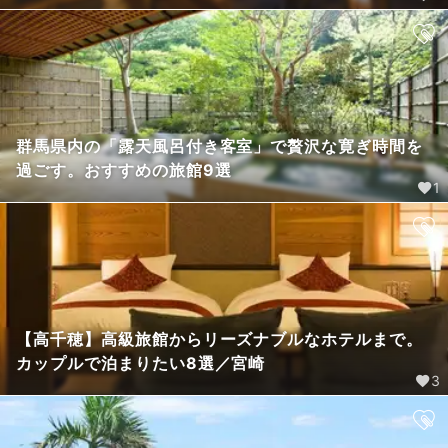
群馬県内の「露天風呂付き客室」で贅沢な寛ぎ時間を
過ごす。おすすめの旅館9選
1
【高千穂】高級旅館からリーズナブルなホテルまで。
カップルで泊まりたい8選／宮崎
3