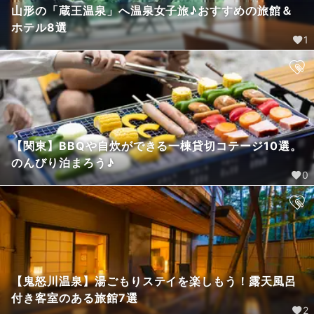
山形の「蔵王温泉」へ温泉女子旅♪おすすめの旅館＆
ホテル8選
1
【関東】BBQや自炊ができる一棟貸切コテージ10選。
のんびり泊まろう♪
0
【鬼怒川温泉】湯ごもりステイを楽しもう！露天風呂
付き客室のある旅館7選
2