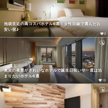
池袋至近の高コスパホテル6選！女性目線で選んだお
安い宿♪
9
東京の夜景がきれいなホテルで誕生日祝い♡一度は泊
まりたいホテル6選
16