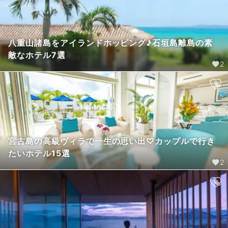
八重山諸島をアイランドホッピング♪石垣島離島の素
敵なホテル7選
2
宮古島の高級ヴィラで一生の思い出♡カップルで行き
たいホテル15選
2