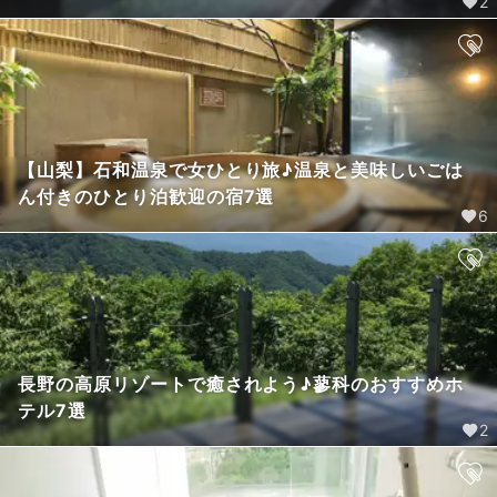
2
【山梨】石和温泉で女ひとり旅♪温泉と美味しいごは
ん付きのひとり泊歓迎の宿7選
6
長野の高原リゾートで癒されよう♪蓼科のおすすめホ
テル7選
2