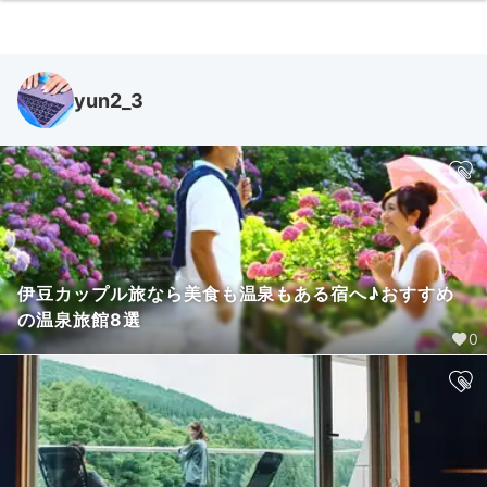
yun2_3
伊豆カップル旅なら美食も温泉もある宿へ♪おすすめ
の温泉旅館8選
0