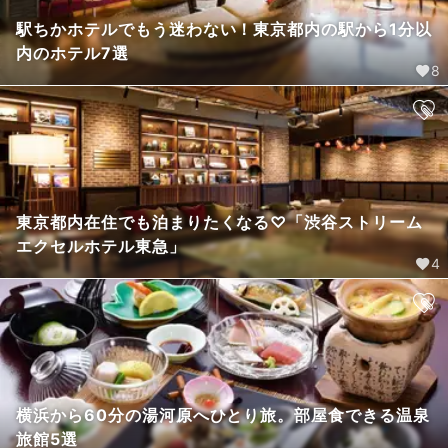
駅ちかホテルでもう迷わない！東京都内の駅から1分以
内のホテル7選
8
東京都内在住でも泊まりたくなる♡「渋谷ストリーム
エクセルホテル東急」
4
横浜から60分の湯河原へひとり旅。部屋食できる温泉
旅館5選