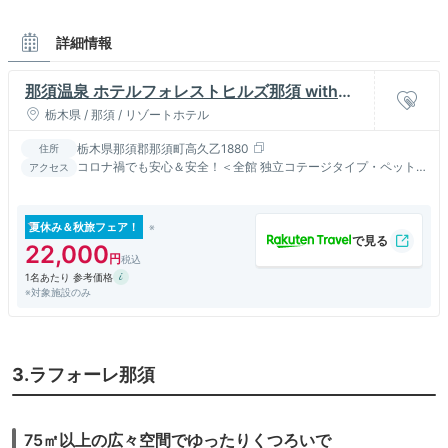
詳細情報
那須温泉 ホテルフォレストヒルズ那須 with
DOGS
栃木県 / 那須 / リゾートホテル
栃木県那須郡那須町高久乙1880
住所
コロナ禍でも安心＆安全！＜全館 独立コテージタイプ・ペット
アクセス
と泊まる宿＞“北関東最大級”愛犬同伴の複合型リゾート♪
夏休み＆秋旅フェア！
22,000
1名あたり 参考価格
※対象施設のみ
3.ラフォーレ那須
75㎡以上の広々空間でゆったりくつろいで