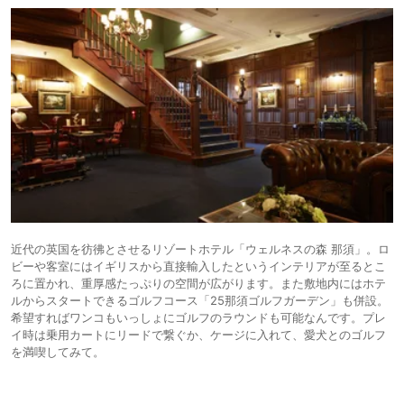
近代の英国を彷彿とさせるリゾートホテル「ウェルネスの森 那須」。ロ
ビーや客室にはイギリスから直接輸入したというインテリアが至るとこ
ろに置かれ、重厚感たっぷりの空間が広がります。また敷地内にはホテ
ルからスタートできるゴルフコース「25那須ゴルフガーデン」も併設。
希望すればワンコもいっしょにゴルフのラウンドも可能なんです。プレ
イ時は乗用カートにリードで繋ぐか、ケージに入れて、愛犬とのゴルフ
を満喫してみて。