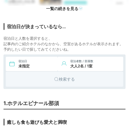
6.
お宿ひがしやま 別
旅館
icotto
邸 蜉蝣の月
一覧の続きを見る
16,800円〜
グランピ
7.
那須ハミルの森
icotto
楽天トラベル
ング
宿泊日が決まっているなら…
13,100円〜
8.
リゾート
DOG SPA RESORT
宿泊日と人数を選択すると、
ALTOPIANO
icotto
楽天トラベル
ホテル
記事内のご紹介ホテルのなかから、空室があるホテルが表示されます。
予約したい日で探してみてくださいね。
9.
ペットと泊まる
リゾート
CARO FORESTA 那
icotto
ホテル
須高原 VOLPE
宿泊日
宿泊者数 / 部屋数
未指定
大人2名 / 1室
12,100円〜
10.
リゾート
TOWAピュアコテ
icotto
楽天トラベル
ージ
ホテル
検索する
35,200円〜
11.
ホテル四季の館那
旅館
icotto
楽天トラベル
須
1.ホテルエピナール那須
癒しも食も遊びも愛犬と満喫