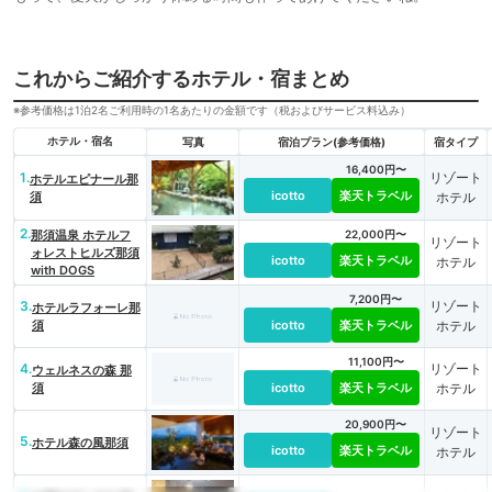
これからご紹介するホテル・宿まとめ
※参考価格は1泊2名ご利用時の1名あたりの金額です（税およびサービス料込み）
ホテル・宿名
写真
宿泊プラン(参考価格)
宿タイプ
16,400円〜
1.
リゾート
ホテルエピナール那
icotto
楽天トラベル
須
ホテル
2.
那須温泉 ホテルフ
22,000円〜
リゾート
ォレストヒルズ那須
icotto
楽天トラベル
ホテル
with DOGS
7,200円〜
3.
リゾート
ホテルラフォーレ那
須
icotto
楽天トラベル
ホテル
11,100円〜
4.
リゾート
ウェルネスの森 那
須
icotto
楽天トラベル
ホテル
20,900円〜
リゾート
5.
ホテル森の風那須
icotto
楽天トラベル
ホテル