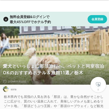
愛犬といっしょに那須旅行へ。ペットと同室宿泊
OKのおすすめホテル＆旅館11選／栃木
2024年11月22日
sora
0
栃木県内でも屈指の人気を誇る「那須」は、豊かな自然がそこかし
こに広がり、質のいい温泉に入れて、美味しいグルメも楽しめるリ
ゾート地。「那須どうぶつ王国」や「那須ロープウェイ」など観光