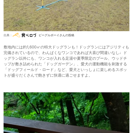
出典：
ビーグルボーイさんの投稿
敷地内には約1,600㎡の特大ドッグランも！ドッグランにはアジリティも
完備されているので、わんぱくなワンコであれば大喜び間違いなし♩ド
ッグラン以外にも、ワンコが入れる足湯や夏季限定のプール、ウッドチ
ップが敷き詰められた「ドッグガーデン」、愛犬の運動機能を刺激する
「ドッグフィールド・ロード」など、愛犬といっしょに楽しめるスポッ
トが盛りだくさんで飽きずに快適に過ごせますよ。