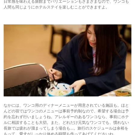
日常感を味わえる旅館までバリエーションもさまざまなので、ワンコも
人間も同じようにホテルステイを楽しむことができますよ。
なかには、ワンコ用のディナーメニューが用意されている施設も。ほと
んどの宿ではワンコのメニューは事前予約制なので、希望する場合は予
約を忘れず行いましょうね。アレルギーのあるワンコなら、事前にホテ
ルに相談することも大切。また、どれだけ元気なワンコでも、慣れない
長旅では疲れが溜まってしまう場合も…。旅行のスケジュールは余裕を
もって、愛犬がしっかり休める時間も作ってあげてくださいね。