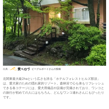
出典：
ビーグルボーイさんの投稿
北関東最大級2haという広さを誇る「ホテルフォレストヒルズ那須」
は、愛犬家のための隠れ家的リゾート。森林浴で心も体もリフレッシュ
できる各コテージには、愛犬用備品や設備が完備されており、ワンコと
の旅行が初めての人にはもちろん、どんなワンコ連れさんにもぴったり
です。