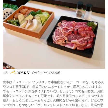
出典：
ビーグルボーイさんの投稿
食事は「レストラン ソラリス」で本格的なディナーコースを。もちろん
ワンコも同伴OKで、愛犬用のメニューもしっかり用意されていますよ。
でも、レストランの食事に慣れていないというワンコでも大丈夫。お部
屋食をチョイスすることも可能です。栃木県産牛のしゃぶしゃぶやすき
焼き、もしくはボリュームたっぷりのBBQなどから選べます。どんなワ
ンコ連れにもやさしい「ホテルフォレストヒルズ那須」なら、最高の思