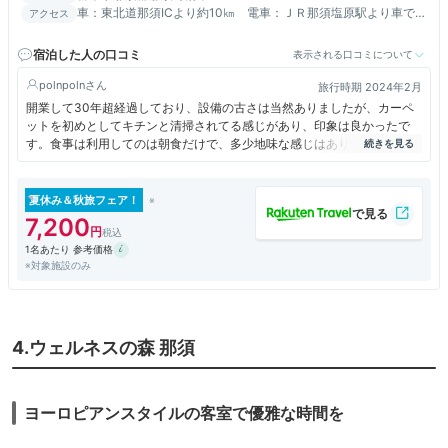
車：東北道那須ICより約10㎞ 電車：ＪＲ那須塩原駅より車で約
アクセス
30分（無料送迎バス有/予約制）日光東照宮迄車で約90分
宿泊した人の口コミ
表示される口コミについて
polnpoln
旅行時期 2024年2月
開業して30年超経過しており、設備の古さは当然ありましたが、カーペ
ットを初めとしてキチンと清掃されてる感じがあり、印象は良かったで
す。食事は利用してのは朝食だけで、多少地味な感じはありましたが、平
均点はクリアしている印象。ホテル周辺には何もなく、観光向けの周遊バ
スはあるものの、個人的には那須はやはりクルマが必要かなと。そうした
なかで特に良かったのは温泉。それメインで再訪する価値が十分にあると
夏休み＆秋旅フェア！
思います。
7,200
1名あたり 参考価格
※対象施設のみ
4.ウェルネスの森 那須
ヨーロピアンスタイルの客室で優雅な時間を