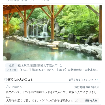
栃木県那須郡那須町大字高久丙1
住所
【お車で】那須I.Cより10分、【JRで】東北新幹線・東北本線
アクセス
那須塩原駅から無料シャトルバスで30分（要予約）
宿泊した人の口コミ
表示される口コミについて
ことは
旅行時期 2022年9月
広めの3ベッドの部屋に追加ベッドを2つ入れて、家族５人で泊まりまし
た。
大浴場が広くて良いです。バイキング会場は朝夕ともにかなり混んでいま
した。開店直後に行かないと、スムーズに入れません。それ以降は会場に