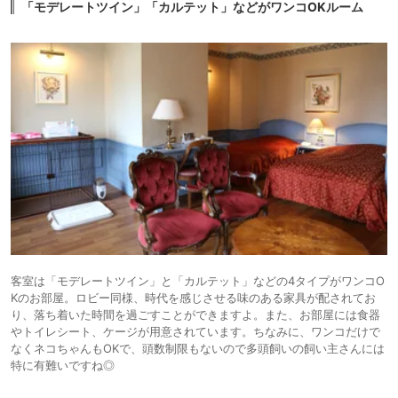
「モデレートツイン」「カルテット」などがワンコOKルーム
客室は「モデレートツイン」と「カルテット」などの4タイプがワンコO
Kのお部屋。ロビー同様、時代を感じさせる味のある家具が配されてお
り、落ち着いた時間を過ごすことができますよ。また、お部屋には食器
やトイレシート、ケージが用意されています。ちなみに、ワンコだけで
なくネコちゃんもOKで、頭数制限もないので多頭飼いの飼い主さんには
特に有難いですね◎