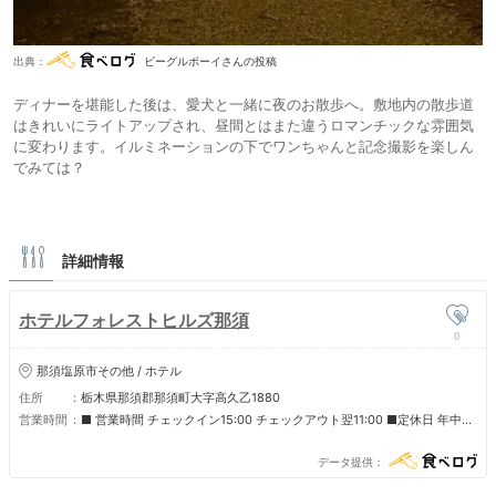
出典：
ビーグルボーイさんの投稿
ディナーを堪能した後は、愛犬と一緒に夜のお散歩へ。敷地内の散歩道
はきれいにライトアップされ、昼間とはまた違うロマンチックな雰囲気
に変わります。イルミネーションの下でワンちゃんと記念撮影を楽しん
でみては？
詳細情報
ホテルフォレストヒルズ那須
0
那須塩原市その他 / ホテル
住所
栃木県那須郡那須町大字高久乙1880
営業時間
■ 営業時間 チェックイン15:00 チェックアウト翌11:00 ■定休日 年中無
休
データ提供