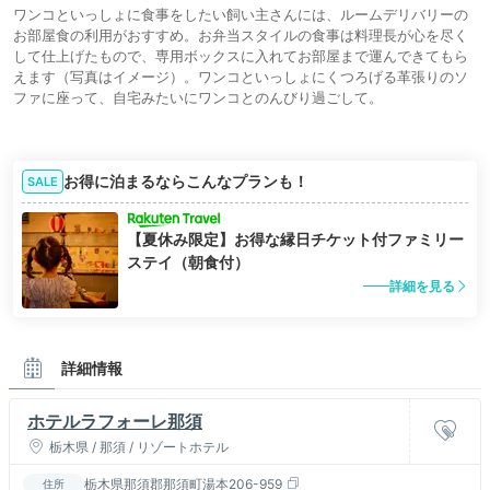
ワンコといっしょに食事をしたい飼い主さんには、ルームデリバリーの
お部屋食の利用がおすすめ。お弁当スタイルの食事は料理長が心を尽く
して仕上げたもので、専用ボックスに入れてお部屋まで運んできてもら
えます（写真はイメージ）。ワンコといっしょにくつろげる革張りのソ
ファに座って、自宅みたいにワンコとのんびり過ごして。
お得に泊まるならこんなプランも！
SALE
【夏休み限定】お得な縁日チケット付ファミリー
ステイ（朝食付）
詳細を見る
詳細情報
ホテルラフォーレ那須
栃木県 / 那須 / リゾートホテル
栃木県那須郡那須町湯本206-959
住所