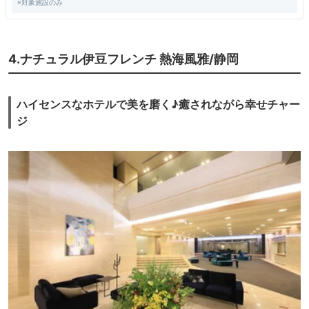
※対象施設のみ
しかった。間食せず朝起きたら朝ご飯がとても美味しく感じたので夜の腹
八分は大事だなと思わせてくれた。
部屋‥露天付の部屋は離れになっている。部屋のCDをかけると部屋の露
天風呂にも聞こえてリッチな気分！ただ、CDがちょっと壊れてたのと、
4.ナチュラル伊豆フレンチ 熱海風雅/静岡
露天風呂の障子がおしゃれで隙間があるので家族の目が気になる。
全体的に
ハイセンスなホテルで美を磨く♪癒されながら幸せチャー
ジ