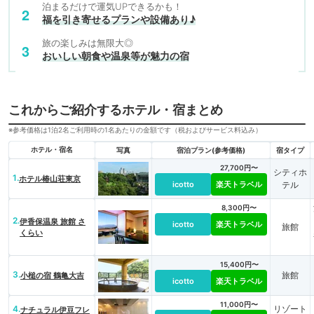
泊まるだけで運気UPできるかも！
福を引き寄せるプランや設備あり♪
旅の楽しみは無限大◎
おいしい朝食や温泉等が魅力の宿
これからご紹介するホテル・宿まとめ
※参考価格は1泊2名ご利用時の1名あたりの金額です（税およびサービス料込み）
ホテル・宿名
写真
宿泊プラン(参考価格)
宿タイプ
27,700円〜
シティホ
1.
ホテル椿山荘東京
icotto
楽天トラベル
テル
8,300円〜
2.
伊香保温泉 旅館 さ
icotto
楽天トラベル
旅館
くらい
15,400円〜
3.
旅館
小槌の宿 鶴亀大吉
icotto
楽天トラベル
11,000円〜
4.
リゾート
ナチュラル伊豆フレ