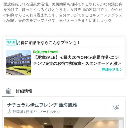
開放感あふれる温泉大浴場。美肌効果も期待できるやわらかなお湯に身
を預けて、ほっとくつろぐひとときを。女性専用の岩盤浴でも、からだ
の内側からじんわり温まれます。自分ケアができるセルフエステグッズ
も完備。美の力をアップさせて、幸せオーラをまといましょう♡
お得に泊まるならこんなプランも！
SALE
【夏旅SALE】≪最大20％OFF≫絶景自慢×コン
テンツ充実のお宿で熱海旅＜スタンダード★雅＞
詳細を見る
詳細情報
ナチュラル伊豆フレンチ 熱海風雅
静岡県 / 熱海 / リゾートホテル