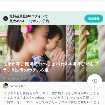
【東日本】開運旅行へさぁ出発♪幸運呼び込むプ
ラン&設備のホテル6選
2025年03月30日
tomomi_trip
1
モヤモヤした気持ちがスッキリ！旅に出かけると気分が晴れること
ってありますよね♪次の旅は、さらなるリフレッシュを目指して
「開運」をテーマに出かけてみませんか？吉方位など難しいことは