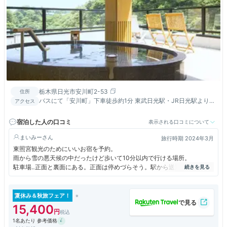
栃木県日光市安川町2-53
住所
バスにて「安川町」下車徒歩約1分 東武日光駅・JR日光駅より送
アクセス
迎あり（要予約）
宿泊した人の口コミ
表示される口コミについて
まいみー
旅行時期 2024年3月
東照宮観光のためにいいお宿を予約。
雨から雪の悪天候の中だったけど歩いて10分以内で行ける場所。
駐車場‥正面と裏面にある。正面は停めづらそう。駅から送迎もあるらし
く宿から車が出ていた。
入口‥裏口に停めた人は注意！迷うのと、靴、脱ぐのか脱がないのかわか
りづらい。最初は正面から入ったほうがいい！
夏休み＆秋旅フェア！
ご飯‥個室に持ってきてくれる。おいしい！量は少なめで女性やご高齢の
15,400
方はちょうどいいのかも。コンビニがないので足りるかなと心配してたけ
1名あたり 参考価格
ど、売店？にカップ麺やお菓子が少し売っている。豆腐の鍋がとても美味