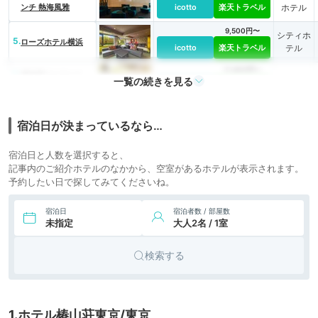
ンチ 熱海風雅
icotto
楽天トラベル
ホテル
9,500円〜
シティホ
5.
ローズホテル横浜
icotto
楽天トラベル
テル
11,600円〜
6.
湯河原リトリート
一覧の続きを見る
旅館
ご縁の杜
icotto
楽天トラベル
宿泊日が決まっているなら…
宿泊日と人数を選択すると、
記事内のご紹介ホテルのなかから、空室があるホテルが表示されます。
予約したい日で探してみてくださいね。
宿泊日
宿泊者数 / 部屋数
未指定
大人2名 / 1室
検索する
1.ホテル椿山荘東京/東京