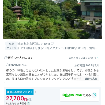
東京都文京区関口2-10-8
住所
江戸川橋駅より徒歩10分／タクシーは目白駅より10分、池袋
アクセス
駅・飯田橋駅より15分／土日祝日は池袋発無料シャトルバス運行
宿泊した人の口コミ
表示される口コミについて
koba0708
旅行時期 2024年3月
都心の一等地とは思えない広々とした庭園が素晴らしいです。部屋からも
素晴らしい風景を見ることができました。昼は四季折々の木々や滝が楽し
め、夜は人口の雲海やプロジェクトマッピングなど演出が多彩です。部屋
も広くてとてもおしゃれでした。
夏休み＆秋旅フェア！
27,700
1名あたり 参考価格