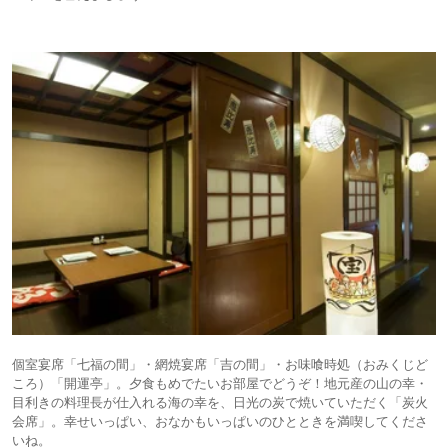
個室宴席「七福の間」・網焼宴席「吉の間」・お味喰時処（おみくじど
ころ）「開運亭」。夕食もめでたいお部屋でどうぞ！地元産の山の幸・
目利きの料理長が仕入れる海の幸を、日光の炭で焼いていただく「炭火
会席」。幸せいっぱい、おなかもいっぱいのひとときを満喫してくださ
いね。