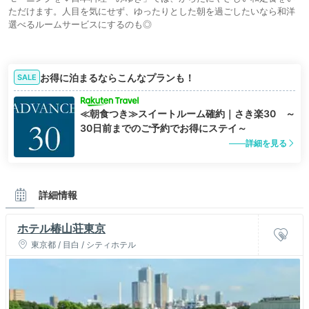
ただけます。人目を気にせず、ゆったりとした朝を過ごしたいなら和洋
選べるルームサービスにするのも◎
お得に泊まるならこんなプランも！
SALE
≪朝食つき≫スイートルーム確約｜さき楽30 ～
30日前までのご予約でお得にステイ～
詳細を見る
詳細情報
ホテル椿山荘東京
東京都 / 目白 / シティホテル