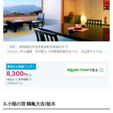
群馬県渋川市伊香保町伊香保210
住所
JR上越線 渋川駅より伊香保温泉行きバス、又は車で２０分。
アクセス
関越自動車道 渋川伊香保ＩＣより３０分。
夏休み＆秋旅フェア！
8,300
1名あたり 参考価格
※対象施設のみ
3.小槌の宿 鶴亀大吉/栃木