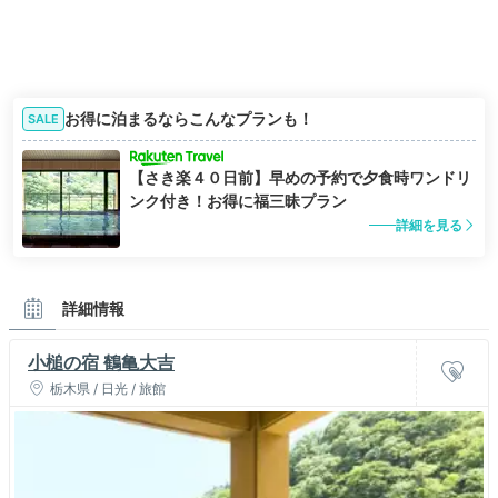
お得に泊まるならこんなプランも！
SALE
【さき楽４０日前】早めの予約で夕食時ワンドリ
ンク付き！お得に福三昧プラン
詳細を見る
詳細情報
小槌の宿 鶴亀大吉
栃木県 / 日光 / 旅館