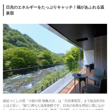
日光のエネルギーをたっぷりキャッチ！福があふれる温
泉宿
縁起づくしの宿「小槌の宿 鶴亀大吉」は「日光東照宮」まで徒歩約3分
とほど近い、”福”に満ちた温泉旅館です。日光の自然を間近に感じなが
ら、ゆるりと過ごせますよ♪JR・東武「日光駅」からはタクシーで約5