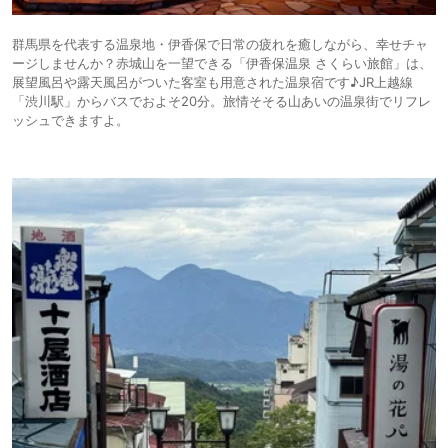
群馬県を代表する温泉地・伊香保で日常の疲れを癒しながら、幸せチャ
ージしませんか？赤城山を一望できる「伊香保温泉 さくらい旅館」は、
展望風呂や露天風呂がついた客室も用意された温泉宿です♪JR上越線
「渋川駅」からバスでおよそ20分。旅情そそる山あいの温泉街でリフレ
ッシュできますよ。