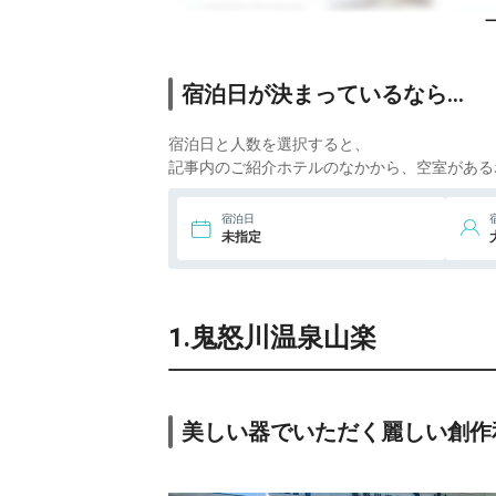
6.
ONSEN RYOKAN
山喜
ic
宿泊日が決まっているなら…
宿泊日と人数を選択すると、
記事内のご紹介ホテルのなかから、空室がある
宿泊日
未指定
1.鬼怒川温泉山楽
美しい器でいただく麗しい創作