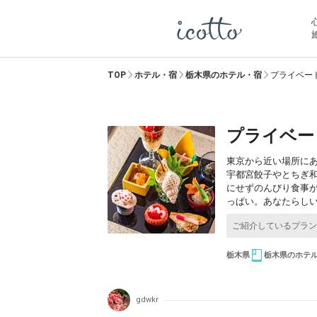
TOP
ホテル・宿
栃木県のホテル・宿
プライベー
プライベー
東京から近い場所に
宇都宮餃子やとちぎ
にせずのんびり食事
っぱい。あなたらし
栃木県
栃木県のホテ
gdwkr