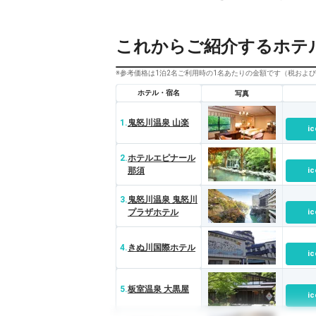
これからご紹介するホテ
※参考価格は1泊2名ご利用時の1名あたりの金額です（税およ
ホテル・宿名
写真
1.
鬼怒川温泉 山楽
ic
2.
ホテルエピナール
那須
ic
3.
鬼怒川温泉 鬼怒川
プラザホテル
ic
4.
きぬ川国際ホテル
ic
5.
板室温泉 大黒屋
ic