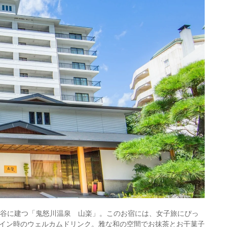
渓谷に建つ「鬼怒川温泉 山楽」。このお宿には、女子旅にぴっ
イン時のウェルカムドリンク。雅な和の空間でお抹茶とお干菓子