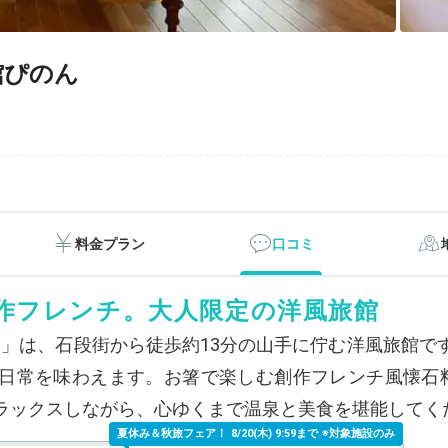
館ぴのん
料金プラン
口コミ
作フレンチ。大人限定の洋風旅館
ん」は、石段街から徒歩約13分の山手に佇む洋風旅館
日常を味わえます。お箸で楽しむ創作フレンチ風懐石
ラックスしながら、心ゆくまで温泉と美食を堪能してく
夏休み＆秋旅フェア！
8/20(木) 9:59まで ※対象施設のみ