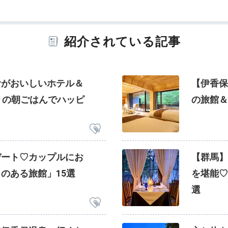
紹介されている記事
食がおいしいホテル＆
【伊香保
りの朝ごはんでハッピ
の旅館＆
デート♡カップルにお
【群馬】
のある旅館」15選
を堪能♡
選