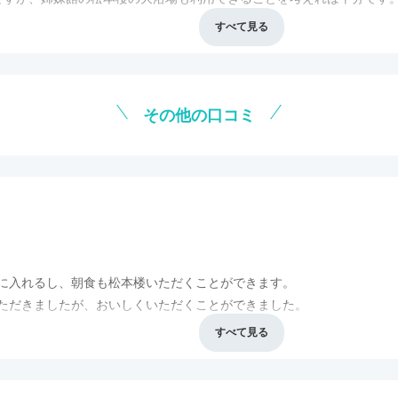
亭で。フレンチとシノワーズをミックスされたフュージョンのコースです
食事・ドリンク
3.5
バリアフリー
2.0
れます。印象に残ったのはのんのり甘い蒸しパン。これは美味しかった
牛タンシチュー。牛タンは肉質もやわらかで、口の中で繊維がほどけて
その他の口コミ
告宣伝費などの費用を削減し、すべて料理に掛けました。」とあるよう
トで、そこは非常に評価したい点でもあります。フレンチとシノワーズ
肩透かし。普通のフレンチと思えば味わいとしてはまずまずといった所
に入れるし、朝食も松本楼いただくことができます。
ただきましたが、おいしくいただくことができました。
テルです。