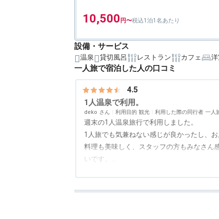
10,500
1泊1名あたり
設備・サービス
温泉
貸切風呂
レストラン
カフェ
洋
一人旅で宿泊した人の口コミ
4.5
1人温泉で利用。
deko
利用目的
観光
利用した際の同行者
一人
週末の1人温泉旅行で利用しました。
1人旅でも気兼ねない感じが良かったし、
料理も美味しく、スタッフの方もみなさん
いです。
シングルルームはビジネスホテルみたいな
アクセス
4.0
コスパ
3.5
客室
3.5
接客対応
4.5
風呂
4.5
食
部屋のタブレットでお風呂の混雑具合等も
でも安心でした。 松本楼のお風呂も利用