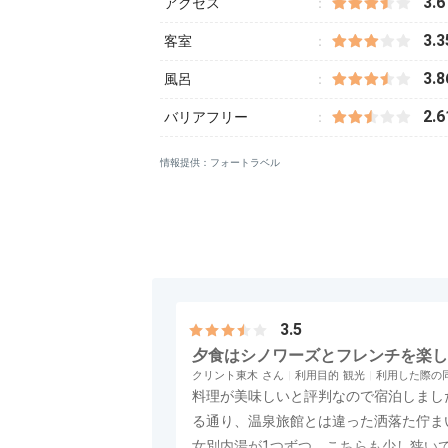
3.6
アクセス
3.3
客室
3.8
風呂
2.6
バリアフリー
情報提供：フォートラベル
3.5
夕食はシノワーズとフレンチを楽し
クリント東木
利用目的
観光
利用した際の
料理が美味しいと評判なので宿泊しまし
る通り、温泉旅館とは違った洒落た佇ま
女別内湯が1つずつ。こちらも少し狭い