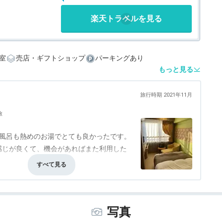
楽天トラベルを見る
室
売店・ギフトショップ
パーキングあり
もっと見る
旅行時期 2021年11月
旅
お風呂も熱めのお湯でとても良かったです。
感じが良くて、機会があればまた利用した
感じでしたが、静かで良かったです。
事・ドリンク
4.5
バリアフリー
評価なし
分かるし、女湯は鍵をかけて入るので、1人
できて充実した1人温泉になりました。
写真