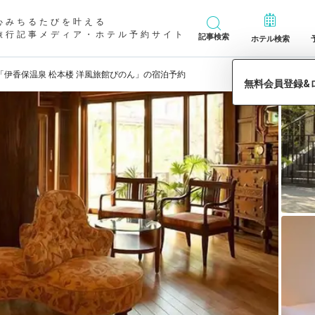
心みちるたびを叶える
旅行記事メディア・ホテル予約サイト
記事検索
ホテル検索
「伊香保温泉 松本楼 洋風旅館ぴのん」の宿泊予約