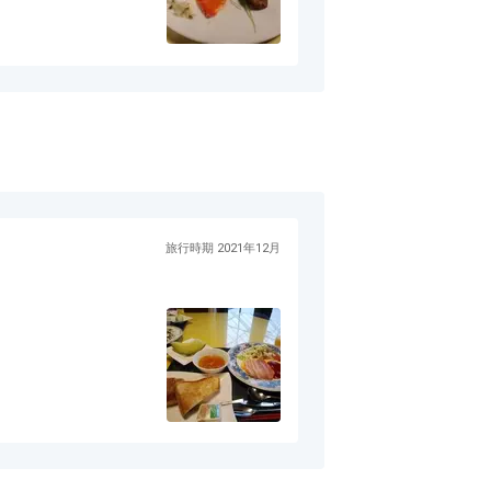
。前菜、蒸しパン、魚
です。メインの肉料理
いく感じが絶品でし
にリーズナブルに宿泊
のミックスという事で
です。
旅行時期 2021年12月