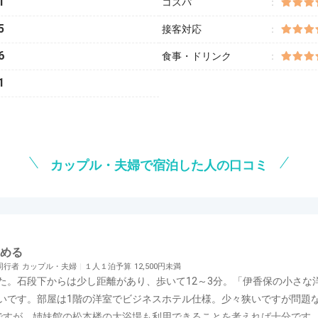
1
コスパ
5
接客対応
6
食事・ドリンク
1
カップル・夫婦で宿泊した人の口コミ
める
同行者
カップル・夫婦
１人１泊予算
12,500円未満
た。石段下からは少し距離があり、歩いて12～3分。「伊香保の小さな
いです。部屋は1階の洋室でビジネスホテル仕様。少々狭いですが問題
ですが、姉妹館の松本楼の大浴場も利用できることを考えれば十分です