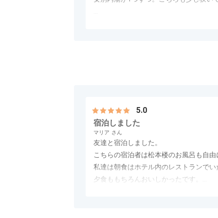
夕食は18時から1階のレストラン夢味
アクセス
3.0
コスパ
4.0
客室
3.0
接客対応
4.0
風呂
3.0
料理、肉料理、デザートと一皿ずつ供さ
は上州牛もも肉のポアレ・豆鼓ソースと
た。
宿のHPにも「エレベーターの設置や広
できるが美味しい食事をというコンセプ
斬新なものを期待していたので、それは
5.0
宿泊しました
マリア
友達と宿泊しました。
こちらの宿泊者は松本楼のお風呂も自由
私達は朝食はホテル内のレストランでい
夕食ももちろんおいしかったです。
ホテルの方達も感じが良くてお勧めのホ