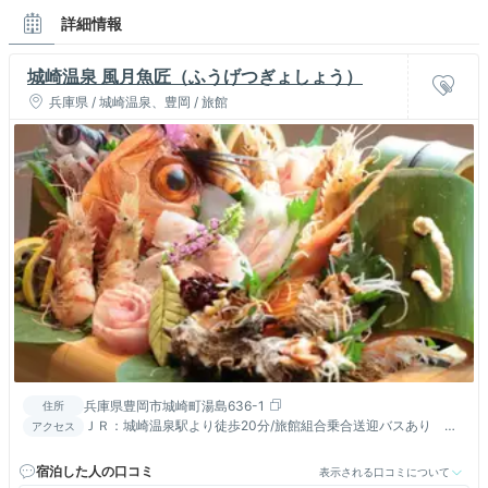
詳細情報
城崎温泉 風月魚匠（ふうげつぎょしょう）
兵庫県 / 城崎温泉、豊岡 / 旅館
兵庫県豊岡市城崎町湯島636-1
住所
ＪＲ：城崎温泉駅より徒歩20分/旅館組合乗合送迎バスあり お
アクセス
車：北近畿豊岡道 日高豊岡南道路但馬空港ICからＲ312へ
宿泊した人の口コミ
表示される口コミについて