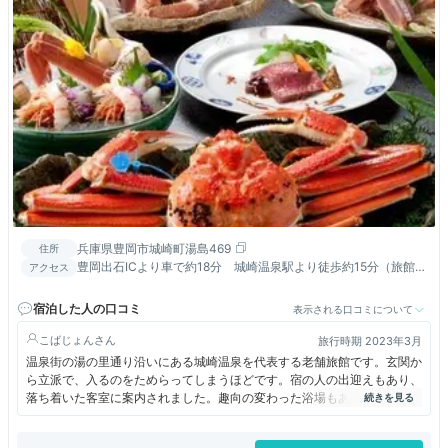
兵庫県豊岡市城崎町湯島469
住所
豊岡出石ICより車で約18分 城崎温泉駅より徒歩約15分（旅館組
アクセス
合無料送迎バス有）
宿泊した人の口コミ
表示される口コミについて
こばじょん
旅行時期 2023年3月
温泉街の湯の里通り沿いにある城崎温泉を代表する老舗旅館です。玄関か
ら立派で、入るのをためらってしまうほどです。宿の人の出迎えもあり、
落ち着いた客室に案内されました。趣向の変わった浴場もあります。にぎ
やかの温泉街とはまた違った落ち着いた異空間で癒されました。料理はも
ちろん、サービスも最高です。