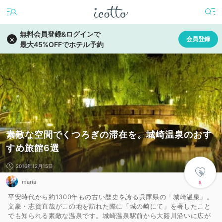
素敵な空間でくつろぎの滞在を。城崎温泉のおす
すめ旅館6選
2016年12月15日
maria
5
平安時代から約1300年もの古い歴史を誇る兵庫県の「城崎温泉」。
文豪・志賀直哉がこの地を訪れた際に「城の崎にて」を著したこと
でも知られる素敵な温泉です。城崎温泉駅前から大谿川沿いに広が