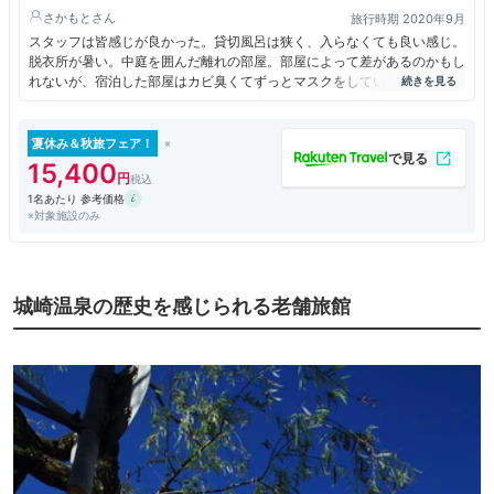
さかもと
旅行時期 2020年9月
スタッフは皆感じが良かった。貸切風呂は狭く、入らなくても良い感じ。
脱衣所が暑い。中庭を囲んだ離れの部屋。部屋によって差があるのかもし
れないが、宿泊した部屋はカビ臭くてずっとマスクをしていた。食事の量
はそこまで多くない。海鮮を楽しみにしていたのだが、ほんの少しずつし
か出てこなかった。お肉は硬い。繁華街から離れているので静かかと思い
きや、朝から太鼓の音が聞こえる。
夏休み＆秋旅フェア！
15,400
1名あたり 参考価格
※対象施設のみ
城崎温泉の歴史を感じられる老舗旅館