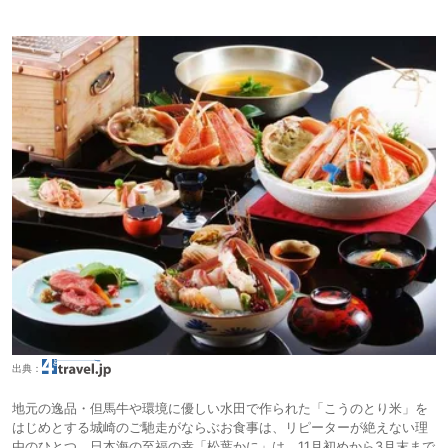
出典：
地元の逸品・但馬牛や環境に優しい水田で作られた「こうのとり米」を
はじめとする城崎のご馳走がならぶお食事は、リピーターが絶えない理
由のひとつ。日本海の至福の幸「松葉かに」は、11月初めから3月末まで