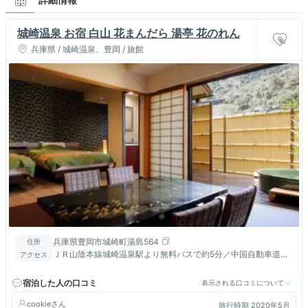
城崎温泉 お宿 白山 花まんだら 湯亭 花のれん
兵庫県 / 城崎温泉、豊岡 / 旅館
兵庫県豊岡市城崎町湯島564
住所
ＪＲ山陰本線城崎温泉駅より無料バスで約5分／中国自動車道吉
アクセス
川ＩＣ→舞鶴若狭道春日→北近畿自動車道終点→Ｒ３１２
宿泊した人の口コミ
表示される口コミについて
cookie
旅行時期 2020年5月