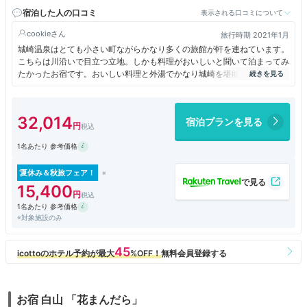
宿泊した人の口コミ
表示される口コミについて
cookie
旅行時期 2021年1月
城崎温泉はとても小さい町ながらかなり多くの旅館が軒を連ねています。
こちらは川沿いで目立つ立地。しかも料理がおいしいと聞いて泊まってみ
たかったお宿です。おいしい料理と外湯でかなり城崎を堪能。国内旅行満
喫であります
32,014
宿泊プランを見る
1名あたり 参考価格
夏休み＆秋旅フェア！
15,400
1名あたり 参考価格
※対象施設のみ
お宿 白山 「花まんだら」