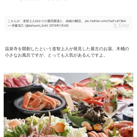
こちらが、道智上人ゆかりの曼陀羅湯と、由緒の解説。
pic.twitter.com/fxaFvaY3b4
— 伊藤克己 (@katsumi_itoh)
2015年1月4日
温泉寺を開創したという道智上人が発見した最古のお湯。木桶の
小さなお風呂ですが、とっても人気があるんですよ。