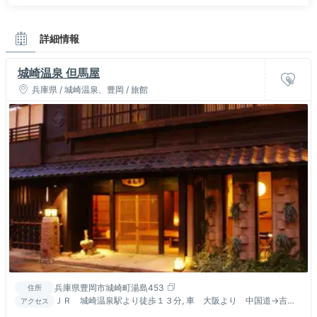
詳細情報
城崎温泉 但馬屋
兵庫県 / 城崎温泉、豊岡 / 旅館
兵庫県豊岡市城崎町湯島453
住所
ＪＲ 城崎温泉駅より徒歩１３分, 車 大阪より 中国道→吉川
アクセス
JCT→舞鶴若狭自動車道→春日JCT→北近畿豊岡自動車道