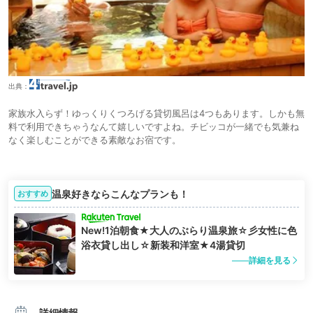
出典：
家族水入らず！ゆっくりくつろげる貸切風呂は4つもあります。しかも無
料で利用できちゃうなんて嬉しいですよね。チビッコが一緒でも気兼ね
なく楽しむことができる素敵なお宿です。
温泉好きならこんなプランも！
おすすめ
New!1泊朝食★大人のぶらり温泉旅☆彡女性に色
浴衣貸し出し☆新装和洋室★4湯貸切
詳細を見る
詳細情報