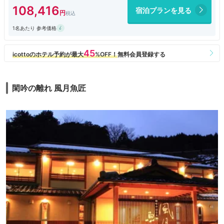
108,416
宿泊プランを見る
1名あたり 参考価格
閑吟の離れ 風月魚匠