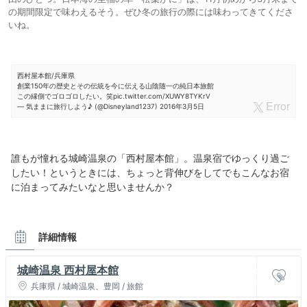
の期間限定で味わえるそう。ぜひ冬の旅行の際には味わってきてくださ
いね。
西村屋本館/兵庫県
創業150年の歴史とその伝統を今に伝える山陰随一の純日本旅館
この縁側でゴロゴロしたい。笑
pic.twitter.com/XUWY8TYKrV
— 気ままに旅行しよう♪ (@Disneyland1237)
2016年3月5日
誰もが憧れる城崎温泉の「西村屋本館」。温泉宿でゆっくり過ご
したい！というときには、ちょっと背伸びをしてでもこんなお宿
に泊まってみたいなと思いませんか？
詳細情報
城崎温泉 西村屋本館
兵庫県 / 城崎温泉、豊岡 / 旅館