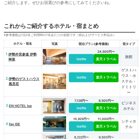
ご紹介します。ぜひお宿選びの参考にしてみてくださいね。
これからご紹介するホテル・宿まとめ
※参考価格は1泊2名ご利用時の1名あたりの金額です（税およびサービス料込み）
ホテル・宿名
写真
宿泊プラン(参考価格)
宿タイプ
24,500円〜
1.
伊勢外宮参道 伊勢
旅館
icotto
楽天トラベル
神泉
ゲストハ
ウス・ホ
icotto
楽天トラベル
2.
伊勢のゲストハウス
ステル・
風見荘
ドミトリ
ー
7,128円〜
6,500円〜
ビジネス
3.
EN HOTEL Ise
icotto
楽天トラベル
ホテル
10,925円〜
11,000円〜
シティホ
4.
fav ISE
icotto
楽天トラベル
テル
8,222円〜
9,500円〜