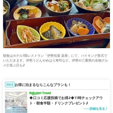
朝食はホテル1階レストラン「伊勢旬菜 楽座」にて、バイキング形式で
いただきます。伊勢うどんやめはり寿司など、伊勢や三重県の名物グル
メが並ぶ日も♪
お得に泊まるならこんなプランも！
SALE
◆口コミ応援投稿でお得♪◆11時チェックアウ
ト・朝食半額・ドリンクプレゼント♪
詳細を見る