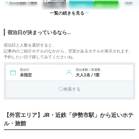
5.
旅館
日の出旅館 三重県
icotto
楽天トラベル
一覧の続きを見る
7,200円〜
6.
旅館
瑞穂館
icotto
楽天トラベル
宿泊日が決まっているなら…
9,281円〜
10,500円〜
7.
ビジネス
三交イン伊勢市駅前
icotto
楽天トラベル
四季乃湯
ホテル
宿泊日と人数を選択すると、
記事内のご紹介ホテルのなかから、空室があるホテルが表示されます。
10,553円〜
9,800円〜
8.
ビジネス
伊勢パールピアホテ
予約したい日で探してみてくださいね。
icotto
楽天トラベル
ル
ホテル
宿泊日
宿泊者数 / 部屋数
3,700円〜
ビジネス
未指定
大人2名 / 1室
9.
伊勢シティホテル
icotto
楽天トラベル
ホテル
検索する
6,600円〜
10.
旅館
神宮会館
icotto
楽天トラベル
35,506円〜
35,800円〜
11.
旅館
いにしえの宿 伊久
【外宮エリア】JR・近鉄「伊勢市駅」から近いホテ
icotto
楽天トラベル
ル・旅館
14,900円〜
12.
参宮の宿 宿屋五十
民宿
icotto
楽天トラベル
鈴