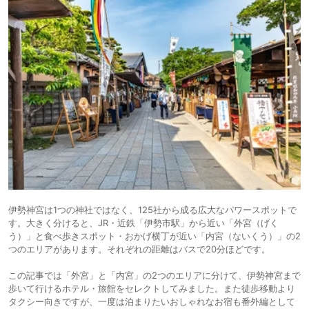
伊勢神宮は1つの神社ではなく、125社から成る広大なパワースポットで
す。大きく分けると、JR・近鉄「伊勢市駅」から近い「外宮（げく
う）」と食べ歩きスポット・おかげ横丁が近い「内宮（ないくう）」の2
つのエリアがあります。それぞれの距離はバスで20分ほどです。
この記事では「外宮」と「内宮」の2つのエリアに分けて、伊勢神宮まで
歩いて行けるホテル・旅館をセレクトしてみました。また徒歩移動より
タクシー向きですが、一度は泊まりたいおしゃれなお宿も番外編として