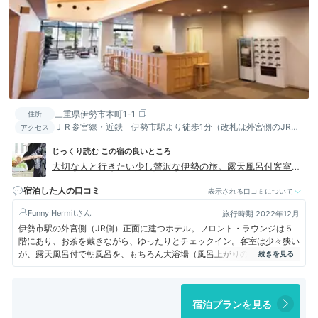
三重県伊勢市本町1-1
住所
ＪＲ参宮線・近鉄 伊勢市駅より徒歩1分（改札は外宮側のJR改
アクセス
札口をご利用ください）
じっくり読む この宿の良いところ
大切な人と行きたい少し贅沢な伊勢の旅。露天風呂付客室の
「伊勢神泉」
宿泊した人の口コミ
表示される口コミについて
Funny Hermit
旅行時期 2022年12月
伊勢市駅の外宮側（JR側）正面に建つホテル。フロント・ラウンジは５
階にあり、お茶を戴きながら、ゆったりとチェックイン。客室は少々狭い
が、露天風呂付で朝風呂を、もちろん大浴場（風呂上がりのアイスも）も
しっかり楽しんだ。夕食は、伊勢海老、鮑に松坂牛など豪華だった。
宿泊プランを見る