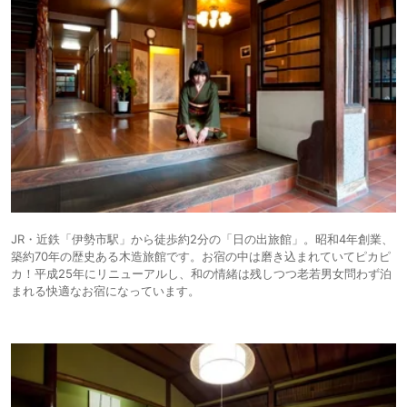
JR・近鉄「伊勢市駅」から徒歩約2分の「日の出旅館」。昭和4年創業、
築約70年の歴史ある木造旅館です。お宿の中は磨き込まれていてピカピ
カ！平成25年にリニューアルし、和の情緒は残しつつ老若男女問わず泊
まれる快適なお宿になっています。