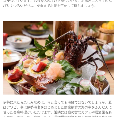
スがついています。お茶を入れてひと息ついたり、お風呂に入ってのん
びりくつろいだり…。夕食までお腹を空かして待ちましょう。
伊勢に来たら楽しみなのは、何と言っても海鮮ではないでしょうか。夏
はアワビ、冬は伊勢海老をはじめとした鮮度抜群の海の幸をふんだんに
使った会席料理がいただけます。近隣には宿の営むカフェや居酒屋もあ
るので、カフェで一息ついたり、居酒屋でお酒を飲みつつ伊勢の夜を満