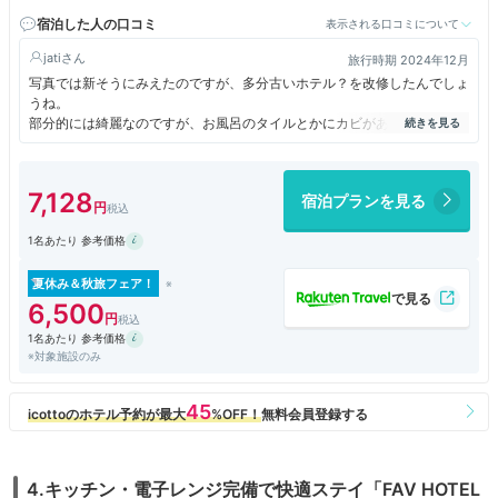
宿泊した人の口コミ
表示される口コミについて
jati
旅行時期 2024年12月
写真では新そうにみえたのですが、多分古いホテル？を改修したんでしょ
うね。
部分的には綺麗なのですが、お風呂のタイルとかにカビがあったり、
洗面がちょっと臭ったり。
あと場所がちょっと外食には不便なので、こちらに泊まるなら
夕食はつけておいた方がいいかも。
7,128
宿泊プランを見る
前の道を踏切方面に行ったところにスーパーがあるので
そちらでお惣菜的なものを買うこともできますが。
1名あたり 参考価格
夏休み＆秋旅フェア！
6,500
1名あたり 参考価格
※対象施設のみ
4.キッチン・電子レンジ完備で快適ステイ「FAV HOTEL