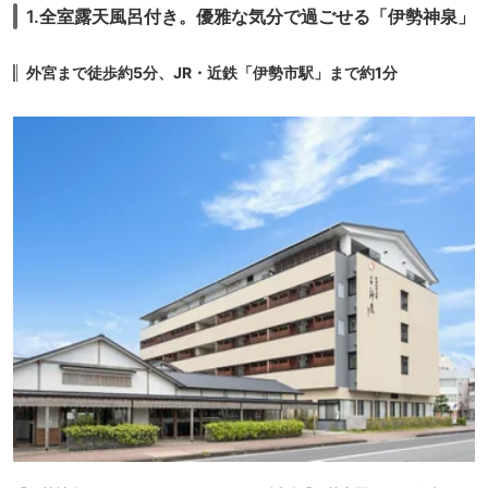
1.全室露天風呂付き。優雅な気分で過ごせる「伊勢神泉」
13.
旅館
麻吉旅館
icotto
外宮まで徒歩約5分、JR・近鉄「伊勢市駅」まで約1分
14.
伊勢に佇む 王朝浪
27,930円〜
20,000円〜
旅館
漫の夢見宿 斎王の
icotto
楽天トラベル
宮