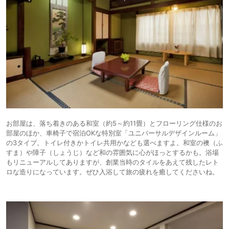
お部屋は、落ち着きのある和室（約5～約11畳）とフローリング仕様のお
部屋のほか、車椅子で宿泊OKな特別室「ユニバーサルデザインルーム」
の3タイプ。トイレ付きかトイレ共用かなども選べますよ。和室の襖（ふ
すま）や障子（しょうじ）など和の雰囲気に心がほっとするかも。浴場
もリニューアルしてありますが、創業当時のタイルをあえて残したレト
ロな造りになっています。ぜひ入浴して旅の疲れを癒してくださいね。