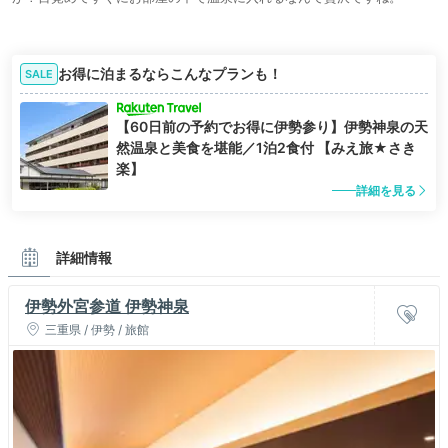
お得に泊まるならこんなプランも！
SALE
【60日前の予約でお得に伊勢参り】伊勢神泉の天
然温泉と美食を堪能／1泊2食付 【みえ旅★さき
楽】
詳細を見る
詳細情報
伊勢外宮参道 伊勢神泉
三重県 / 伊勢 / 旅館