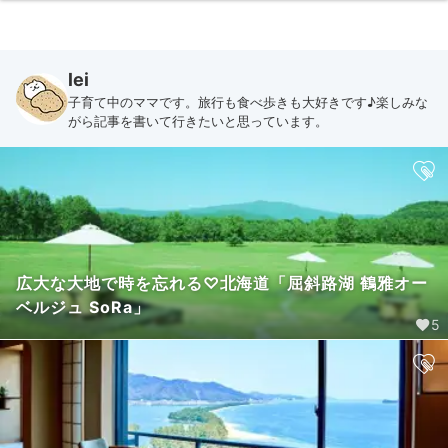
lei
子育て中のママです。旅行も食べ歩きも大好きです♪楽しみな
がら記事を書いて行きたいと思っています。
広大な大地で時を忘れる♡北海道「屈斜路湖 鶴雅オー
ベルジュ SoRa」
5