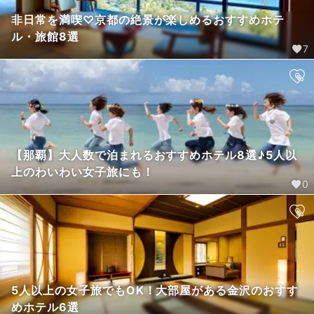
非日常を満喫♡京都の絶景が楽しめるおすすめホテ
ル・旅館8選
7
【那覇】大人数で泊まれるおすすめホテル8選♪5人以
上のわいわい女子旅にも！
0
5人以上の女子旅でもOK！大部屋がある金沢のおすす
めホテル6選