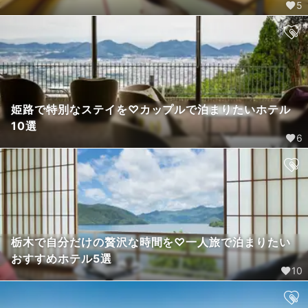
5
姫路で特別なステイを♡カップルで泊まりたいホテル
10選
6
栃木で自分だけの贅沢な時間を♡一人旅で泊まりたい
おすすめホテル5選
10