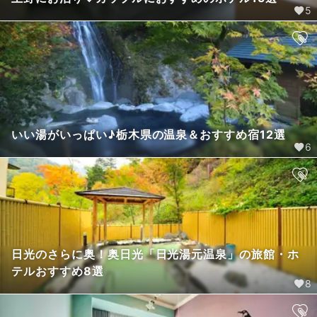
5
いい湯がいっぱい♪栃木県の温泉＆おすすめ宿12選
6
日光のさらに奥！奥日光「日光湯元温泉」の旅館・ホ
テルおすすめ8選
8