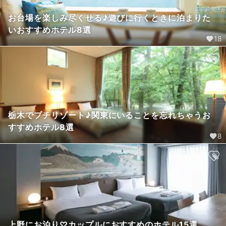
お台場を楽しみ尽くせる♪遊びに行くときに泊まりた
いおすすめホテル8選
18
栃木でプチリゾート♪関東にいることを忘れちゃうお
すすめホテル8選
8
上野にお泊り♡カップルにおすすめのホテル15選