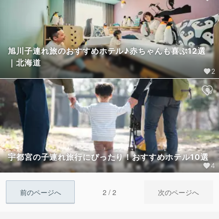
旭川子連れ旅のおすすめホテル♪赤ちゃんも喜ぶ12選
｜北海道
2
宇都宮の子連れ旅行にぴったり！おすすめホテル10選
4
2 / 2
前のページへ
次のページへ