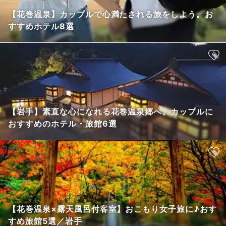
【花巻温泉】カップルで心満たされる旅をしよう。お
すすめホテル8選
【岩手】素直な心になれる花巻温泉郷へ。カップルに
おすすめのホテル・旅館6選
【花巻温泉×露天風呂付客室】おこもり女子旅に♪おす
すめ旅館5選／岩手