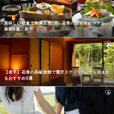
美味しい朝食で旅満足度UP！花巻のおすすめホテル・
旅館8選／岩手
【岩手】花巻の高級旅館で贅沢ステイ♡1人でも泊まれ
るおすすめ5選