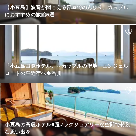
【小豆島】波音が聞こえる部屋でのんびり。カップル
におすすめの旅館5選
『小豆島国際ホテル』～カップルの聖地・エンジェル
ロードの至近宿へ◆香川
小豆島の高級ホテル6選♪ラグジュアリーな空間で特別
な思い出を