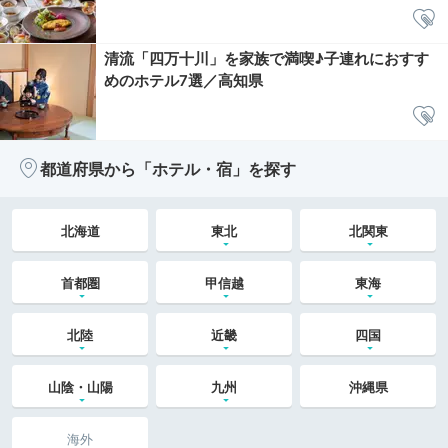
清流「四万十川」を家族で満喫♪子連れにおすす
めのホテル7選／高知県
都道府県から「ホテル・宿」を探す
北海道
東北
北関東
首都圏
甲信越
東海
北陸
近畿
四国
山陰・山陽
九州
沖縄県
海外