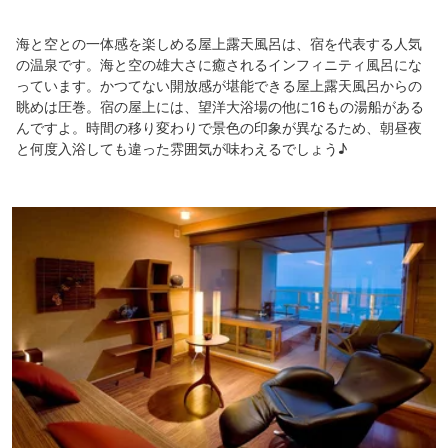
海と空との一体感を楽しめる屋上露天風呂は、宿を代表する人気
の温泉です。海と空の雄大さに癒されるインフィニティ風呂にな
っています。かつてない開放感が堪能できる屋上露天風呂からの
眺めは圧巻。宿の屋上には、望洋大浴場の他に16もの湯船がある
んですよ。時間の移り変わりで景色の印象が異なるため、朝昼夜
と何度入浴しても違った雰囲気が味わえるでしょう♪