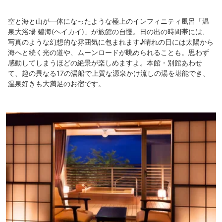
空と海と山が一体になったような極上のインフィニティ風呂「温
泉大浴場 碧海(ヘイカイ)」が旅館の自慢。日の出の時間帯には、
写真のような幻想的な雰囲気に包まれます♪晴れの日には太陽から
海へと続く光の道や、ムーンロードが眺められることも。思わず
感動してしまうほどの絶景が楽しめますよ。本館・別館あわせ
て、趣の異なる17の湯船で上質な源泉かけ流しの湯を堪能でき、
温泉好きも大満足のお宿です。