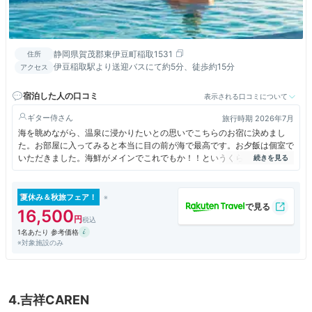
静岡県賀茂郡東伊豆町稲取1531
住所
伊豆稲取駅より送迎バスにて約5分、徒歩約15分
アクセス
宿泊した人の口コミ
表示される口コミについて
ギター侍
旅行時期 2026年7月
海を眺めながら、温泉に浸かりたいとの思いでこちらのお宿に決めまし
た。お部屋に入ってみると本当に目の前が海で最高です。お夕飯は個室で
いただきました。海鮮がメインでこれでもか！！というくらい金目鯛をた
くさんいただきました。伊勢海老も鮑もとても美味しかったです。朝食に
も金目鯛いただきました。大浴場は利用しませんでしたが、展望大浴場
や、インフィニティの露天風呂があり、良いみたいです。
夏休み＆秋旅フェア！
16,500
1名あたり 参考価格
※対象施設のみ
4.吉祥CAREN