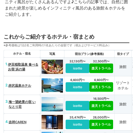
ニティ風呂がたくさんあるんですよ♪こちらの記事では、自然に囲
まれた絶景が楽しめるインフィニティ風呂のある旅館＆ホテルを
ご紹介します。
これからご紹介するホテル・宿まとめ
※参考価格は1泊2名ご利用時の1名あたりの金額です（税およびサービス料込み）
ホテル・宿名
写真
宿泊プラン(参考価格)
宿タイプ
32,130円〜
32,500円〜
1.
伊豆稲取温泉 食べる
旅館
icotto
楽天トラベル
お宿 浜の湯
6,600円〜
6,600円〜
リゾート
2.
赤沢温泉ホテル
icotto
楽天トラベル
ホテル
16,500円〜
3.
海一望絶景の宿 い
旅館
icotto
楽天トラベル
なとり荘
35,474円〜
28,000円〜
4.
旅館
吉祥CAREN
icotto
楽天トラベル