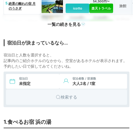
54,500円〜
5.
絶景の離れの宿 月
旅館
のうさぎ
icotto
楽天トラベル
17,044円〜
17,400円〜
リゾート
6.
ホテルニューアカオ
一覧の続きを見る
icotto
楽天トラベル
ホテル
宿泊日が決まっているなら…
宿泊日と人数を選択すると、
記事内のご紹介ホテルのなかから、空室があるホテルが表示されます。
予約したい日で探してみてくださいね。
宿泊日
宿泊者数 / 部屋数
未指定
大人2名 / 1室
検索する
1.食べるお宿 浜の湯