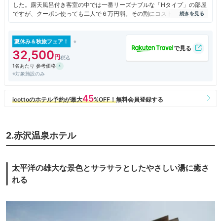
した。露天風呂付き客室の中では一番リーズナブルな「Hタイプ」の部屋
ですが、クーポン使っても二人で６万円弱。その割にコストパフォーマン
スが悪く感じました。
朝食の焼き魚は鯵の干物をホイルで包んで温めるので皮が柔らかく、魚の
生臭さが前面に出ていて連れは一口も食べられませんでした。
夏休み＆秋旅フェア！
夕食はボリュームがあったし全体的に美味しかったので残念です。
32,500
1名あたり 参考価格
※対象施設のみ
2.赤沢温泉ホテル
太平洋の雄大な景色とサラサラとしたやさしい湯に癒さ
れる