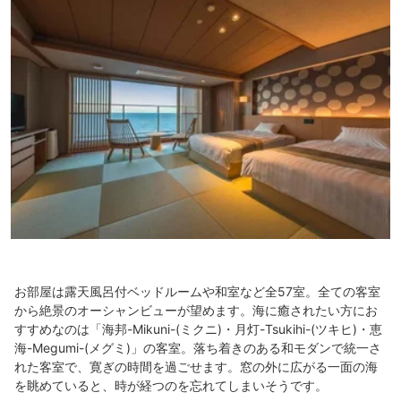
お部屋は露天風呂付ベッドルームや和室など全57室。全ての客室
から絶景のオーシャンビューが望めます。海に癒されたい方にお
すすめなのは「海邦-Mikuni-(ミクニ)・月灯-Tsukihi-(ツキヒ)・恵
海-Megumi-(メグミ)」の客室。落ち着きのある和モダンで統一さ
れた客室で、寛ぎの時間を過ごせます。窓の外に広がる一面の海
を眺めていると、時が経つのを忘れてしまいそうです。