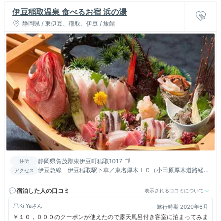
伊豆稲取温泉 食べるお宿 浜の湯
静岡県 / 東伊豆、稲取、伊豆 / 旅館
静岡県賀茂郡東伊豆町稲取1017
住所
伊豆急線 伊豆稲取駅下車／東名厚木ＩＣ（小田原厚木道路経
アクセス
由）より150分 ・ 東名沼津IC（国道414経由）より120分
宿泊した人の口コミ
表示される口コミについて
Ki Ya
旅行時期 2020年6月
￥１０，０００のクーポンが使えたので露天風呂付き客室に泊まってみま