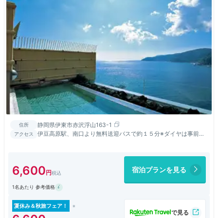
静岡県伊東市赤沢浮山163-1
住所
伊豆高原駅、南口より無料送迎バスで約１５分※ダイヤは事前に
アクセス
ご確認ください。
6,600
宿泊プランを見る
1名あたり 参考価格
夏休み＆秋旅フェア！