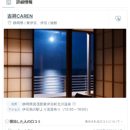
詳細情報
吉祥CAREN
静岡県 / 東伊豆、伊豆 / 旅館
静岡県賀茂郡東伊豆町北川温泉
住所
伊豆熱川駅より送迎有り（13:30～16:00）
アクセス
宿泊した人の口コミ
表示される口コミについて