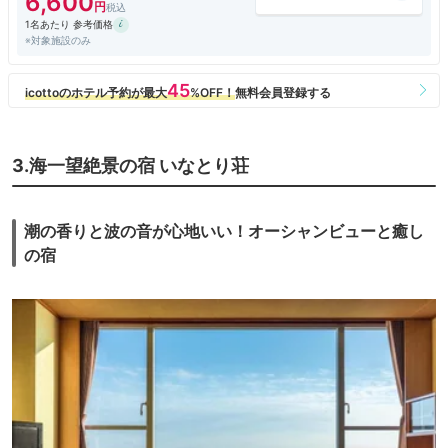
6,600
1名あたり 参考価格
※対象施設のみ
3.海一望絶景の宿 いなとり荘
潮の香りと波の音が心地いい！オーシャンビューと癒し
の宿