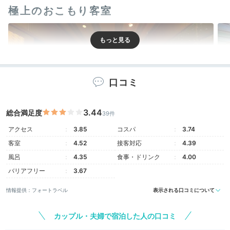
極上のおこもり客室
口コミ
3.44
総合満足度
39件
アクセス
3.85
コスパ
3.74
客室
4.52
接客対応
4.39
露天風呂付洋室
露天
風呂
4.35
食事・ドリンク
4.00
約1000坪もある館内に、客室はわずか18室のみ。その
バリアフリー
3.67
すべてに源泉かけ流しの露天風呂がついています。窓の
外には緑萌える谷川岳の姿。喧騒とは無縁の空間で、家
情報提供：フォートラベル
表示される口コミについて
族水入らずの気兼ねない時間を過ごしましょう。
カップル・夫婦で宿泊した人の口コミ