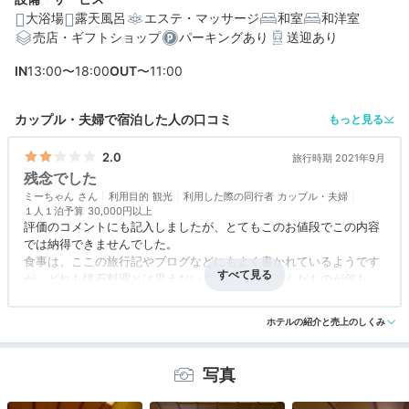
大浴場
露天風呂
エステ・マッサージ
和室
和洋室
売店・ギフトショップ
パーキングあり
送迎あり
編集部おすすめの３つのポイント
IN
13:00〜18:00
OUT
〜11:00
全18室が温泉露天風呂付き。プライベート感満点の贅沢
客室
カップル・夫婦で宿泊した人の口コミ
もっと見る
非日常感を演出する、美しい建築やこだわりのインテリ
ア
2.0
旅行時期 2021年9月
残念でした
チェックインは13時から！最長22時間のロングステイが
ミーちゃん
可能
利用目的
観光
利用した際の同行者
カップル・夫婦
１人１泊予算
30,000円以上
評価のコメントにも記入しましたが、とてもこのお値段でこの内容
では納得できませんでした。
食事は、ここの旅行記やブログなどにもよく書かれているようです
が、どれも懐石料理とは思えないような、手の込んだものが何もな
く、作り置きしておいたものばかりといった印象でした（天ぷらが
アクセス
3.0
コスパ
1.5
客室
3.0
接客対応
3.0
風呂
1.0
出ない時点で失格かなと）。お夜食も冷凍もののように思いまし
食事・ドリンク
1.0
バリアフリー
3.0
ホテルの紹介と売上のしくみ
た。
客室ですが、天井が高いのは良かったのですが、枕にシミがあった
ように、細かな部分に手が回っていないように感じました。客室の
写真
露天風呂も、評価欄に記載の通り、掃除が行き届いていません。１
１時チェックアウト、１３時チェックインでは、清掃が行き届いて