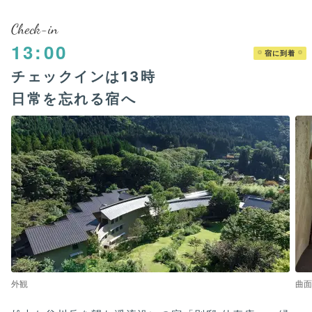
Check-in
13:00
宿に到着
チェックインは13時
日常を忘れる宿へ
外観
曲面