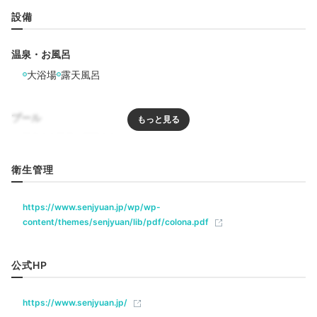
設備
温泉・お風呂
Freetime
大浴場
露天風呂
16:00
絶景庭園で
プール
お散歩を楽しんで
リラクゼーション
衛生管理
エステ・マッサージ
https://www.senjyuan.jp/wp/wp-
content/themes/senjyuan/lib/pdf/colona.pdf
飲食
公式HP
ベビー＆子供関連
https://www.senjyuan.jp/