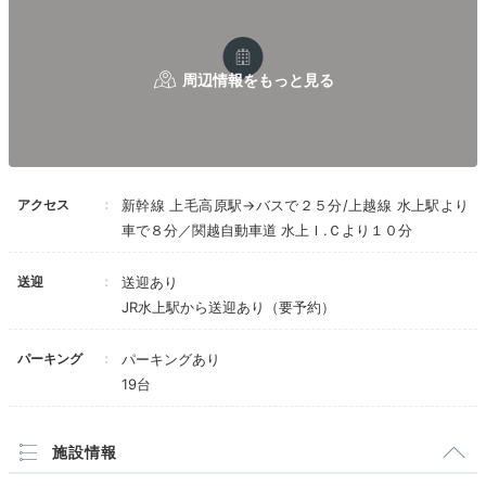
たものも多かったです。また、部屋に香の物、お
こわが夜食として用意されていましたが、夕食で
おなかいっぱいだったため、なくてもよかったか
なと思いました。
スタッフについては、部屋に来ることは布団を敷
きにくるときだけで、それも食事中の間にやって
大浴場 仙の蔵
露天
くれたので、部屋でゆっくりくつろぐことが出来
ました。
2つずつある露天風呂と大浴場で、100％かけ流しの自
家源泉を楽しめます。露天風呂「ほたるの湯」で谷川渓
アクセス
新幹線 上毛高原駅→バスで２５分/上越線 水上駅より
宿のお値段を考えるとコストパフォーマンスとし
谷のせせらぎを聴き、大浴場「仙の蔵」のミストサウナ
車で８分／関越自動車道 水上Ｉ.Ｃより１０分
てはあまり高くなかったので、リピートはないか
でデトックス。新緑や紅葉、雪景色と、四季の風景にも
なと思いました。
癒されます。
送迎
送迎あり
JR水上駅から送迎あり（要予約）
パーキング
パーキングあり
19台
a___y03.226
小さい子供がいるので混んでいたら諦めようと思ったのですが、い
施設情報
つ行っても貸切状態でのんびり入ることができました。オシャレで
上品なお風呂でした♪