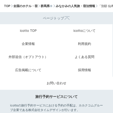
TOP
全国のホテル・宿
群馬県
みなかみの人気旅・宿泊情報
「別邸 仙
ページトップ
Check-out
icotto TOP
icottoについて
11:00
宿を出発
企業情報
利用規約
ゆっくり身支度をして
チェックアウト
外部送信（オプトアウト）
よくある質問
広告掲載について
採用情報
お問い合わせ
旅行予約サービスについて
icottoの旅行予約サービスにおける予約の手配は、カカクコムグルー
プ企業である株式会社タイムデザインが行います。