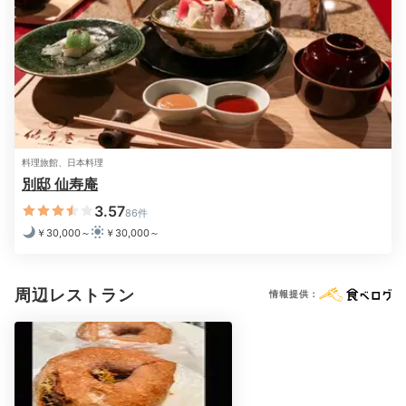
18:00
個室で気兼ねなく
創作和食に舌鼓
料理旅館、日本料理
別邸 仙寿庵
3.57
86件
￥30,000～
￥30,000～
周辺レストラン
情報提供：
お食事処①
夕食は個室の食事処にて、創作和食をいただきます。地
元群馬県の食材を中心に、上州産黒毛和牛や岩魚の塩焼
きなど、素材の味を活かした品々に家族みんなが大満