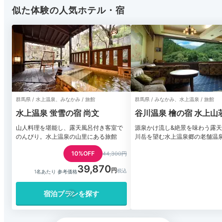
似た体験の人気ホテル・宿
群馬県 / 水上温泉、みなかみ / 旅館
群馬県 / みなかみ、水上温泉 / 旅館
水上温泉 蛍雪の宿 尚文
谷川温泉 檜の宿 水上山
山人料理を堪能し、露天風呂付き客室で
源泉かけ流し&絶景を味わう露
のんびり。水上温泉の山里にある旅館
川岳を望む水上温泉郷の老舗温
10%OFF
44,300円
39,870
1名あたり 参考価格
宿泊プランを探す