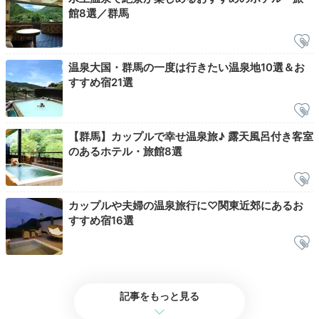
館8選／群馬
温泉大国・群馬の一度は行きたい温泉地10選＆お
a___y03.226
すすめ宿21選
朝食前に朝風呂に入りました。朝の清々しい空気と景色が最高でし
た。
【群馬】カップルで幸せ温泉旅♪ 露天風呂付き客室
のあるホテル・旅館8選
Breakfast
カップルや夫婦の温泉旅行に♡関東近郊にあるお
08:00
すすめ宿16選
お好みで選べる
和洋2種類の朝食
記事をもっと見る