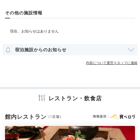
庭園①
庭
部屋情報
その他の施設情報
ロビーの外には谷川岳を望む庭園が。ベンチや休憩スポ
和室
和洋室
洋室
インターネット利用可能
Wi-Fi利用可能
露天風呂付客室
ットなどもあり、親子で散策を楽しめます。お子さんが
おばあちゃんたちと遊んでいる間、ママは暖炉のある
「読書ルーム」でしばしゆっくりするのもいいかも。
その他館内施設
宿泊施設からのお知らせ
売店・ギフトショップ
内容について運営スタッフに連絡
アメニティ
a___y03.226
テレビ
冷蔵庫
エアコン
スリッパ
セーフティボックス
子供と中庭を散策して寛ぎました。チェックイン時間が
洗浄機付トイレ
浴衣
歯ブラシ
カミソリ
シャンプー
リンス
早いので、宿でのんびりできてとても充実しました。
+3
ボディソープ
シャワーキャップ
タオル
バスタオル
レストラン・飲食店
ドライヤー
お茶セット
ティーサーバー
電気ポット
加湿器
館内レストラン
（1店舗）
情報提供：
※設備・アメニティは、確認が取れている情報を表示しています。
Dinner