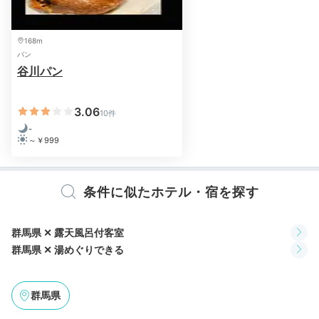
足。個室なので、ゆったりとプライベートな時間を楽し
みましょう。
168m
パン
谷川パン
a___y03.226
3.06
10件
夕食会場は完全個室。小さい子供がいても気兼ねなく食
-
べられてとても良かったです。 工夫を凝らしたお料理
+1
～￥999
の美味しさに感動しました！
条件に似たホテル・宿を探す
2日目
群馬県 ✕ 露天風呂付客室
群馬県 ✕ 湯めぐりできる
群馬県
Onsen