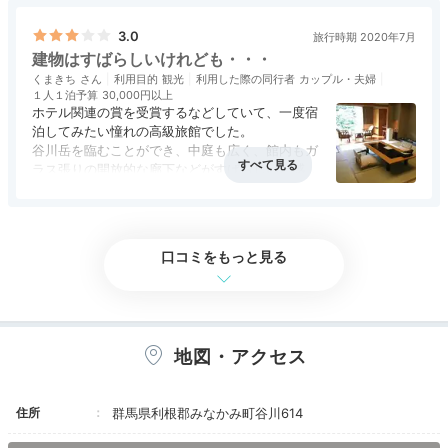
3.0
旅行時期 2020年7月
a___y03.226
建物はすばらしいけれども・・・
くまきち
利用目的
観光
利用した際の同行者
カップル・夫婦
「露天風呂付客室 和室A」というお部屋に泊まりました。 露天風呂
１人１泊予算
30,000円以上
は広く、広緑や露天風呂からの眺めもとても良かったです。
ホテル関連の賞を受賞するなどしていて、一度宿
泊してみたい憧れの高級旅館でした。
谷川岳を臨むことができ、中庭も広く、館内もガ
ラス張りの開放的な廊下などがすばらしいと感じ
ました。
アクセス
3.0
コスパ
2.0
客室
3.5
接客対応
4.0
風呂
3.5
Onsen
食事・ドリンク
3.0
バリアフリー
評価なし
ただ、細かな手入れが行き届いておらず、その点
14:30
は残念に感じました。中庭のソファに落ち葉がた
口コミをもっと見る
くさんたまっていたり、客室の露天風呂にはクモ
四季を感じる
の巣が貼っていたりしました。
源泉かけ流しの大浴場
客室は広く、トイレ2か所、洗面台も2つとあり
ます。ただ、2名でとまる分には、過剰な造りな
地図・アクセス
ので、もう少し他の部分が充実していたほうがよ
いと感じました。
住所
群馬県利根郡みなかみ町谷川614
食事に関しては、薄味でした。お肉などはおいし
かったのですが、前菜などは味が物足りなく感じ