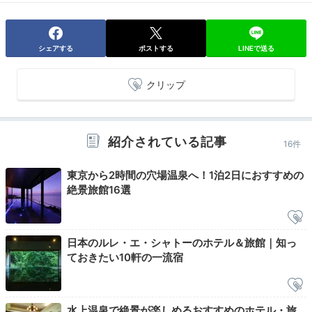
07:00
客室露天風呂で
爽やかな朝のひと時を
シェアする
ポストする
LINEで送る
クリップ
紹介されている記事
16件
東京から2時間の穴場温泉へ！1泊2日におすすめの
絶景旅館16選
露天風呂付和洋室
露天
日本のルレ・エ・シャトーのホテル＆旅館｜知っ
ておきたい10軒の一流宿
朝食前に客室露天風呂で気分をリフレッシュ。温泉で体
を目覚めさせ、爽やかに一日を始めましょう。イギリス
のラグジュアリーブランド「モルトンブラウン」のアメ
ニティが、優雅な朝を彩ります。
水上温泉で絶景が楽しめるおすすめのホテル・旅