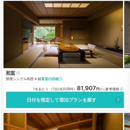
和室
禁煙
シングル布団 4 組
客室の詳細
81,907
1名あたり（1泊2名利用時）
日付を指定して宿泊プランを探す