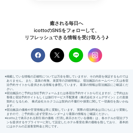
癒される毎日へ
icottoのSNSをフォローして、
リフレッシュできる情報を受け取ろう♪
和朝食イメージ
洋朝
朝食会場も完全個室。野菜をたっぷり使った素朴なお料
理の数々が、朝のおなかを優しく満たしてくれます。和
食と洋食がお好みで選べるのも嬉しいところ。
a___y03.226
私は和食を選択。 お粥がふっくらしていて感動しまし
た♡品数はそれほど多くないですが、少しずつ上品に盛
+2
り付けられ目にも美しい朝食でした。