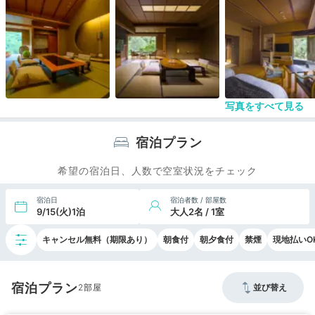
いないようです。時間設定に無理があるように思います。
大浴場は、男性用の内湯（岩の浴槽の方です）はぬるく、露天風呂
は足元の意志がごろごろして落ち着かず、お湯もろ過とすぐわかる
ような質のお湯でした。女性用だった木製のお風呂にも男女入れ替
え後入りましたが、こちらが大浴場では一番ましでした
写真をすべて見る
宿泊プラン
希望の宿泊日、人数で空室状況をチェック
宿泊日
宿泊者数 / 部屋数
9/15(火)1泊
大人2名 / 1室
キャンセル無料（期限あり）
朝食付
朝夕食付
禁煙
現地払いO
宿泊プラン
2
並び替え