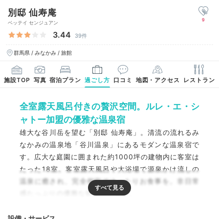
別邸 仙寿庵
9
ベッテイ センジュアン
3.44
39件
群馬県 / みなかみ / 旅館
施設TOP
写真
宿泊プラン
過ごし方
口コミ
地図・アクセス
レストラン
全室露天風呂付きの贅沢空間。ルレ・エ・シ
ャトー加盟の優雅な温泉宿
雄大な谷川岳を望む「別邸 仙寿庵」。清流の流れるみ
なかみの温泉地「谷川温泉」にあるモダンな温泉宿で
す。広大な庭園に囲まれた約1000坪の建物内に客室は
たった18室。客室露天風呂や大浴場で源泉かけ流しの
温泉に癒され、完全個室でゆったりお食事を。非日常
感たっぷりの優雅な旅が叶います。
設備・サービス