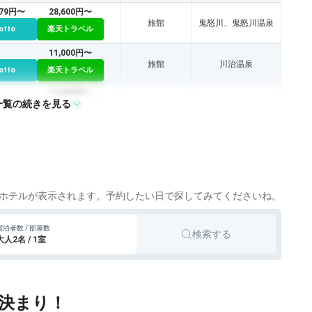
179円〜
28,600円〜
旅館
鬼怒川、鬼怒川温泉
otto
楽天トラベル
11,000円〜
旅館
川治温泉
otto
楽天トラベル
11,000円〜
一覧の続きを見る
リゾートホテル
日光
otto
楽天トラベル
415円〜
31,000円〜
旅館
湯西川温泉
otto
楽天トラベル
281円〜
15,400円〜
旅館
日光
otto
楽天トラベル
ホテルが表示されます。予約したい日で探してみてくださいね。
040円〜
14,900円〜
旅館
日光
宿泊者数 / 部屋数
検索する
otto
楽天トラベル
大人2名 / 1室
180円〜
13,200円〜
リゾートホテル
日光
otto
楽天トラベル
で決まり！
13,800円〜
旅館
鬼怒川、鬼怒川温泉