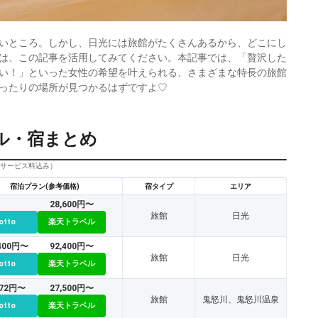
いところ。しかし、日光には旅館がたくさんあるから、どこにし
は、この記事を活用してみてください。本記事では、「贅沢した
い！」といった女性の希望を叶えられる、さまざまな特長の旅館
ったりの場所が見つかるはずですよ♡
ル・宿まとめ
びサービス料込み）
宿泊プラン(参考価格)
宿タイプ
エリア
28,600円〜
旅館
日光
otto
楽天トラベル
,400円〜
92,400円〜
旅館
日光
otto
楽天トラベル
272円〜
27,500円〜
旅館
鬼怒川、鬼怒川温泉
otto
楽天トラベル