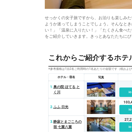
せっかくの女子旅ですから、お泊りも楽しみた
ようか迷ってしまうことでしょう。そんなとき
い！」「温泉に入りたい！」「たくさん食べた
をご紹介していきます。きっとあなたたちにぴ
これからご紹介するホテ
※参考価格は1泊2名ご利用時の1名あたりの金額です（税およ
ホテル・宿名
写真
1.
奥の院 ほてる と
く川
ic
103
2.
ふふ 日光
ic
27,
3.
静寂とまごころの
宿 七重八重
ic