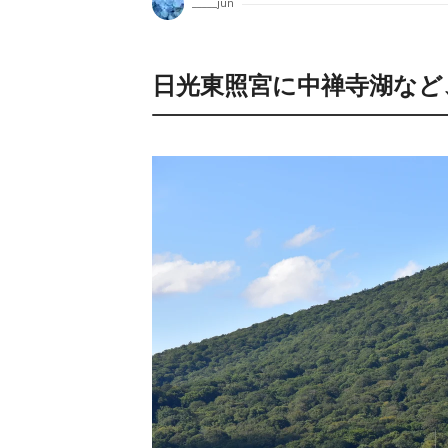
_____jun
日光東照宮に中禅寺湖など