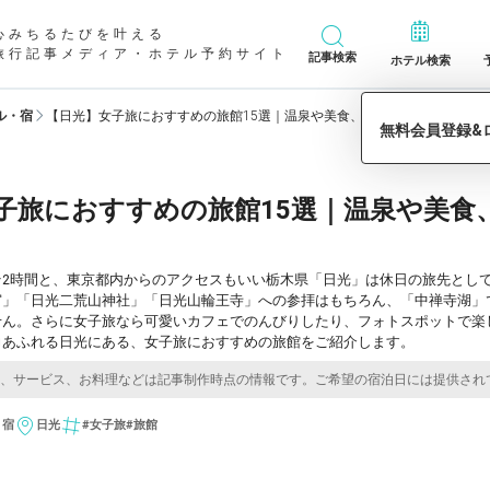
心みちるたびを叶える
旅行記事メディア・ホテル予約サイト
記事検索
ホテル検索
ル・宿
【日光】女子旅におすすめの旅館15選｜温泉や美食、絶景を眺めてのんび
子旅におすすめの旅館15選｜温泉や美食
そ2時間と、東京都内からのアクセスもいい栃木県「日光」は休日の旅先とし
宮」「日光二荒山神社」「日光山輪王寺」への参拝はもちろん、「中禅寺湖」
せん。さらに女子旅なら可愛いカフェでのんびりしたり、フォトスポットで楽
力あふれる日光にある、女子旅におすすめの旅館をご紹介します。
・宿
日光
#女子旅
#旅館