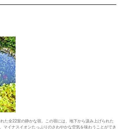
otto
楽天トラベル
240円〜
27,100円〜
旅館
日光
otto
楽天トラベル
リゾートホテル
日光
otto
10,500円〜
旅館
日光
otto
楽天トラベル
950円〜
20,900円〜
旅館
日光
otto
楽天トラベル
まれた全22室の静かな宿。この宿には、地下から汲み上げられた
、マイナスイオンたっぷりのさわやかな空気を味わうことができ