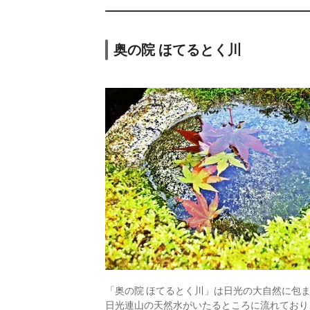
ル栂の季
ic
26,
12.
TAOYA日光霧降
ic
奥の院 ほてるとく川
13.
日光湯元温泉 奥
ic
日光小西ホテル
14.
日光温泉 ホテル
清晃苑
ic
30,
15.
日光千姫物語
ic
「奥の院 ほてるとく川」は日光の大自然に包
日光連山の天然水がいたるところに流れており