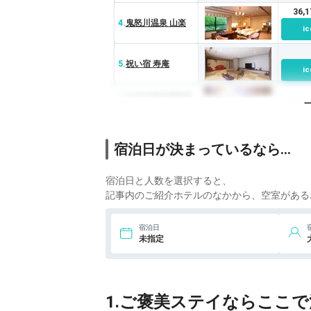
36,
4.
鬼怒川温泉 山楽
ic
5.
祝い宿 寿庵
ic
6.
日光中禅寺湖温泉
ホテル花庵
ic
33,
7.
湯西川温泉 本家伴
宿泊日が決まっているなら…
久
ic
22,
宿泊日と人数を選択すると、
8.
小槌の宿 鶴亀大吉
ic
記事内のご紹介ホテルのなかから、空室がある
19,
9.
日光温泉 日光 星
宿泊日
の宿
ic
未指定
15,
10.
奥日光ホテル四
季彩
ic
1.ご褒美ステイならここ
11.
鬼怒川温泉 ホテ