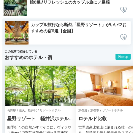
館6選♪リフレッシュのカップル旅に／島根
カップル旅行なら断然「星野リゾート」がいい♡お
すすめの宿6選【全国】
この記事で紹介している
おすすめのホテル・宿
Pickup
長野県 / 佐久、軽井沢 / リゾートホテル
京都府 / 京都市 / リゾートホテル
星野リゾート 軽井沢ホテルブ
ロテルド比叡
レストンコート
四季折々の自然がすぐそこに。ヴィラや
世界遺産比叡山に泊まれる唯一の
コテージで別荘族気分に浸れる高級宿
ル。琵琶湖を望む絶景テラスでく