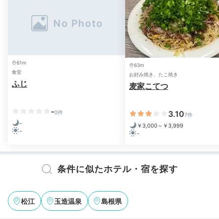
61m
63m
食堂
お好み焼き、たこ焼き
ふじ
麦家こてつ
-
0件
3.10
7件
-
￥3,000～￥3,999
-
-
条件に似たホテル・宿を探す
松江
玉造温泉
島根県