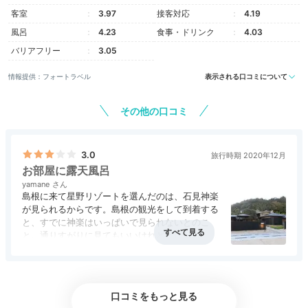
客室
3.97
接客対応
4.19
風呂
4.23
食事・ドリンク
4.03
バリアフリー
3.05
情報提供：フォートラベル
表示される口コミについて
その他の口コミ
3.0
旅行時期 2020年12月
お部屋に露天風呂
yamane
島根に来て星野リゾートを選んだのは、石見神楽
が見られるからです。島根の観光をして到着する
と、すでに神楽はいっぱいで見られないとのこ
と。通りすがりに見てもいいけれどといわれ、あ
んまりです。他のご当地楽もすでにいっぱいで何
も申し込めません。島根まで来たら、観光したい
し、観光していくと時間が少し遅くなり何もご当
地楽ができない。本当に残念です。すべてのお客
口コミをもっと見る
様が満足できるように、何回かに分けて行うとか