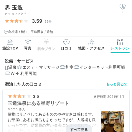
界 玉造
0
カイ タマツクリ
3.59
59件
島根県 / 松江、玉造温泉 / 旅館
施設TOP
写真
口コミ
地図・アクセス
レストラン
料金プラン
設備・サービス
温泉
エステ・マッサージ
和室
インターネット利用可能
Wi-Fi利用可能
宿泊した人の口コミ
もっと見る
3.5
旅行時期 2021年11月
玉造温泉にある星野リゾート
Momo
建物はリノベしてあるもののやや古さは感じます。
お部屋にあるお風呂もよかったですが、大浴場も良
かったです。従業員の方が演者になり公演してくだ
さる、ヤマタノオロチが迫力がありました。ハード