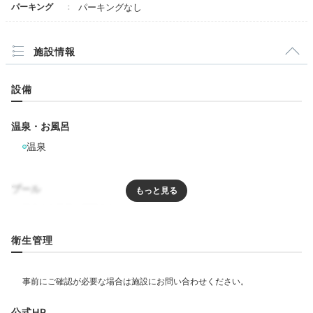
パーキング
パーキングなし
施設情報
設備
温泉・お風呂
温泉
プール
リラクゼーション
衛生管理
エステ・マッサージ
飲食
公式HP