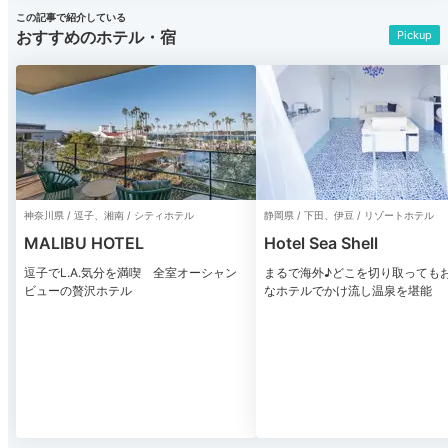
この記事で紹介している
おすすめのホテル・宿
Pickup
神奈川県 / 逗子、湘南 / シティホテル
静岡県 / 下田、伊豆 / リゾートホテル
MALIBU HOTEL
Hotel Sea Shell
逗子でL.A.気分を満喫 全室オーシャン
まるで海外♪どこを切り取っても
ビューの贅沢ホテル
なホテルでかけ流し温泉を堪能