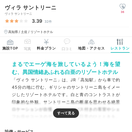
ヴィラ サントリーニ
36
ヴィラ サントリーニ
3.39
32件
高知県 / 土佐 / リゾートホテル
施設TOP
料金プラン
地図・アクセス
レストラン
写真
口コミ
まるでエーゲ海を旅しているよう！海を望
む、異国情緒あふれる白亜のリゾートホテル
「ヴィラ サントリーニ」は、JR「高知駅」から車で約
45分の地に佇む、ギリシャのサントリーニ島をイメー
ジしたリゾートホテルです。白と青のコントラストが
印象的な外観、サントリーニ島の断崖を思わせる絶景
ロケーションが自慢。ジェットバス付きの客室やシェ
フお任せコースのディナーで、非日常のひとときを。
土佐湾を眺めながら、特別な時間を「ヴィラ サントリ
ーニ」で過ごしませんか？
設備・サービス