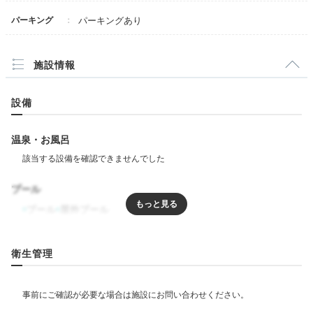
パーキング
パーキングあり
施設情報
設備
温泉・お風呂
プール
プール
屋外プール
リラクゼーション
衛生管理
飲食