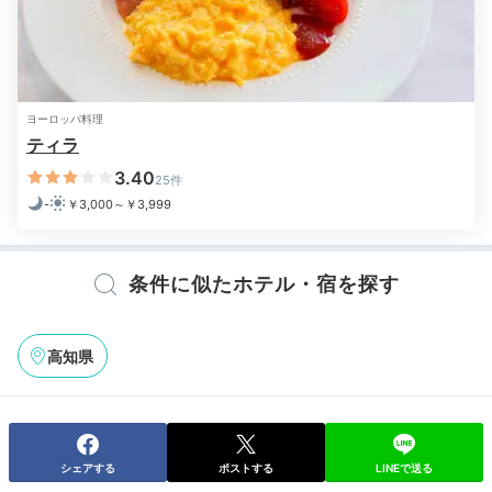
ヨーロッパ料理
ティラ
3.40
25件
-
￥3,000～￥3,999
条件に似たホテル・宿を探す
高知県
シェアする
ポストする
LINEで送る