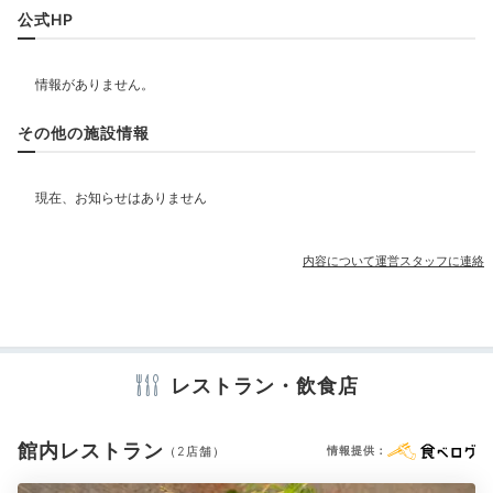
レストラン
公式HP
ベビー＆子供関連
その他の施設情報
部屋情報
その他館内施設
内容について運営スタッフに連絡
アメニティ
テレビ
冷蔵庫
エアコン
スリッパ
洗浄機付トイレ
歯ブラシ
カミソリ
シャンプー
コンディショナー
ボディソープ
レストラン・飲食店
シャワーキャップ
タオル
バスタオル
ドライヤー
お茶セット
電気ポット
加湿器
館内レストラン
（2店舗）
情報提供：