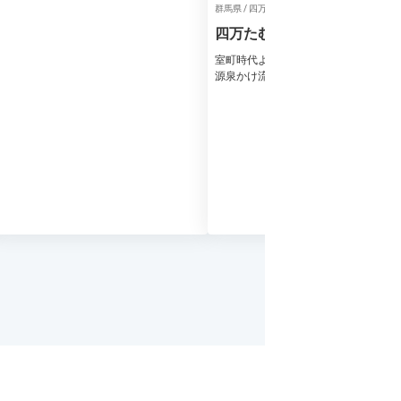
群馬県 / 四万温泉 / 旅館
四万たむら
室町時代より続く歴史旅館。7つの湯
源泉かけ流し湯を満喫できる宿