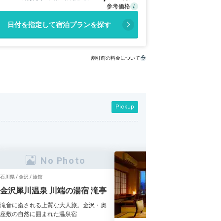
日付を指定して宿泊プランを探す
割引前の料金について
Pickup
石川県 / 金沢 / 旅館
金沢犀川温泉 川端の湯宿 滝亭
滝音に癒される上質な大人旅。金沢・奥
座敷の自然に囲まれた温泉宿