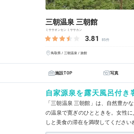
三朝温泉 三朝館
ミササオンセン ミササカン
3.81
85件
鳥取県 / 三朝温泉 / 旅館
施設TOP
写真
自家源泉を露天風呂付き
「三朝温泉 三朝館」は、自然豊か
の温泉で寛ぎのひとときを。女性に
しと美食の滞在を満喫してください