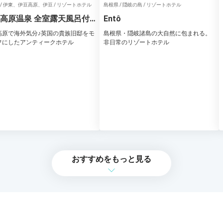
 / 伊東、伊豆高原、伊豆 / リゾートホテル
島根県 / 隠岐の島 / リゾートホテル
高原温泉 全室露天風呂付
Entô
調ホテル かえで庵
高原で海外気分♪英国の貴族旧邸をモ
島根県・隠岐諸島の大自然に包まれる。
フにしたアンティークホテル
非日常のリゾートホテル
おすすめをもっと見る