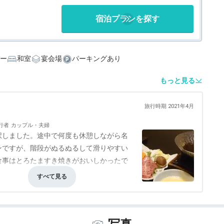
宿泊プランを探す
ー
和室
宴会場
パーキングあり
もっと見る
旅行時期 2021年4月
行者
カップル・夫婦
択しました。途中で何度も休憩しながら名
ンですが、階段がぬるぬるして滑りやすい
食事はとろたますき焼きがおいしかったで
事・ドリンク
5.0
バリアフリー
評価なし