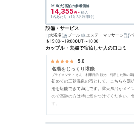
9/15(火)宿泊の参考価格
14,355
1名あたり（1泊2名利用時）
設備・サービス
大浴場
プール
エステ・マッサージ
バ
IN
15:00〜19:00
OUT
〜10:00
カップル・夫婦で宿泊した人の口コミ
5.0
名湯をじっくり堪能
プライオジティ
利用目的
観光
利用した際の同
初めての三朝温泉の宿として、こちらを選
湯を堪能できて満足です。露天風呂がメイ
ので高齢の方は特に気をつけてください。
す。
アクセス
4.0
コスパ
3.0
客室
4.5
接客対応
4.0
風呂
5.0
食