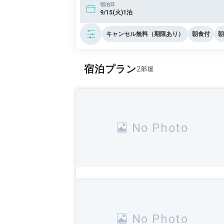
宿泊日
9/15(火)1泊
キャンセル無料（期限あり）
朝食付
朝
宿泊プラン
2