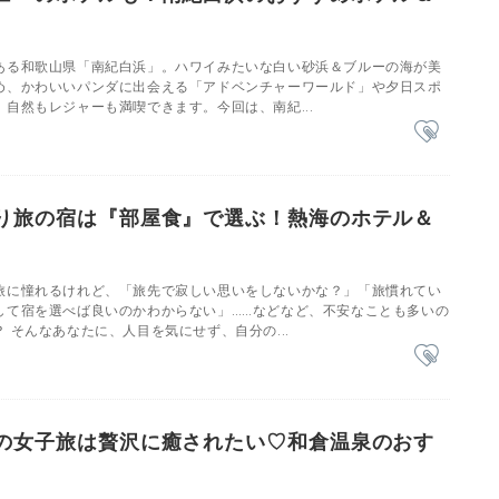
ある和歌山県「南紀白浜」。ハワイみたいな白い砂浜＆ブルーの海が美
め、かわいいパンダに出会える「アドベンチャーワールド」や夕日スポ
自然もレジャーも満喫できます。今回は、南紀...
り旅の宿は『部屋食』で選ぶ！熱海のホテル＆
旅に憧れるけれど、「旅先で寂しい思いをしないかな？」「旅慣れてい
して宿を選べば良いのかわからない」……などなど、不安なことも多いの
 そんなあなたに、人目を気にせず、自分の...
の女子旅は贅沢に癒されたい♡和倉温泉のおす