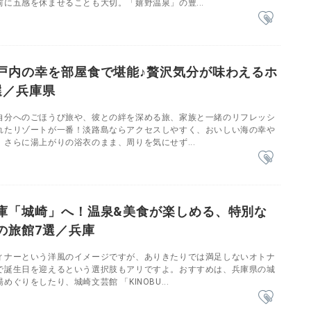
に五感を休ませることも大切。「嬉野温泉」の豊...
戸内の幸を部屋食で堪能♪贅沢気分が味わえるホ
選／兵庫県
自分へのごほうび旅や、彼との絆を深める旅、家族と一緒のリフレッシ
れたリゾートが一番！淡路島ならアクセスしやすく、おいしい海の幸や
さらに湯上がりの浴衣のまま、周りを気にせず...
庫「城崎」へ！温泉&美食が楽しめる、特別な
の旅館7選／兵庫
ィナーという洋風のイメージですが、ありきたりでは満足しないオトナ
で誕生日を迎えるという選択肢もアリですよ。おすすめは、兵庫県の城
ぐりをしたり、城崎文芸館 「KINOBU...