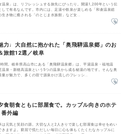
温泉」は、リフレッシュする旅先にぴったり。開湯1,200年という伝
として有名なんです。市内には、足湯や飲泉が楽しめる「和倉温泉総
生き物に癒される「のとじま水族館」など女...
魅力♩大自然に抱かれた「奥飛騨温泉郷」のお
＆旅館12選／岐阜
1時間。岐阜県高山市にある「奥飛騨温泉郷」は、平湯温泉・福地温
尾温泉・新穂高温泉という5つの温泉から成る秘湯の地です。そんな奥
量が魅力で、多くの宿で源泉かけ流しのフレッシ...
夕食朝食ともに部屋食で。カップル向きのホテ
＋番外編
事は元気と笑顔の源。大切な人と2人きりで楽しむ部屋食は幸せをめい
できますよ。窮屈で慌ただしい毎日に心も体もくたくたなカップルに