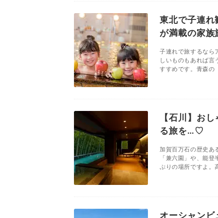
東北で子連れ
が満載の家族
子連れで旅するなら
しいものもあれば言
すすめです。青森の「
【石川】おし
る旅を…♡
加賀百万石の歴史あ
「兼六園」や、能登
ぷりの場所ですよ。高
オーシャンビ