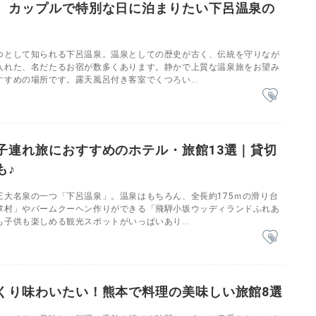
。カップルで特別な日に泊まりたい下呂温泉の
つとして知られる下呂温泉。温泉としての歴史が古く、伝統を守りなが
入れた、名だたるお宿が数多くあります。静かで上質な温泉旅をお望み
すめの場所です。露天風呂付き客室でくつろい...
子連れ旅におすすめのホテル・旅館13選｜貸切
も♪
三大名泉の一つ「下呂温泉」。温泉はもちろん、全長約175ｍの滑り台
掌村」やバームクーヘン作りができる「飛騨小坂ウッディランドふれあ
子供も楽しめる観光スポットがいっぱいあり...
くり味わいたい！熊本で料理の美味しい旅館8選