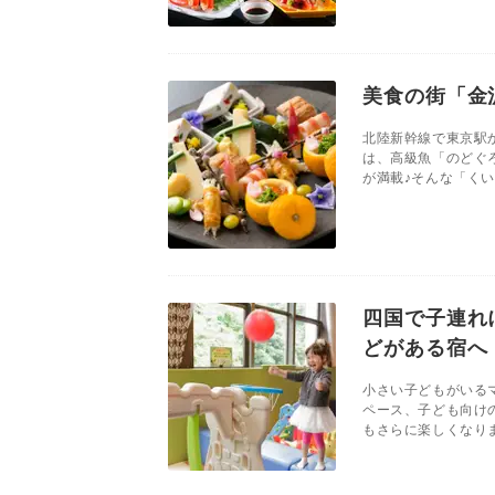
美食の街「金
北陸新幹線で東京駅
は、高級魚「のどぐ
が満載♪そんな「くい
四国で子連れ
どがある宿へ
小さい子どもがいる
ペース、子ども向け
もさらに楽しくなりま