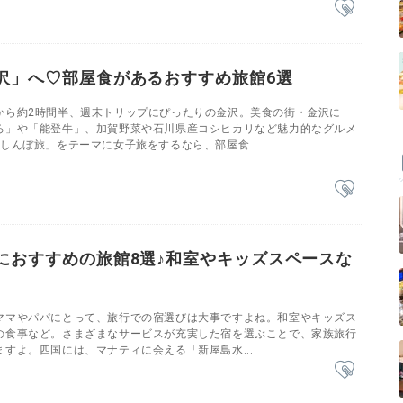
沢」へ♡部屋食があるおすすめ旅館6選
から約2時間半、週末トリップにぴったりの金沢。美食の街・金沢に
ろ」や「能登牛」、加賀野菜や石川県産コシヒカリなど魅力的なグルメ
しんぼ旅」をテーマに女子旅をするなら、部屋食...
におすすめの旅館8選♪和室やキッズスペースな
ママやパパにとって、旅行での宿選びは大事ですよね。和室やキッズス
の食事など。さまざまなサービスが充実した宿を選ぶことで、家族旅行
すよ。四国には、マナティに会える「新屋島水...