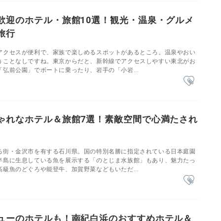
歓迎のホテル・旅館10選！観光・温泉・グルメ
旅行
アクセスが便利で、家族で楽しめるスポットがあるところ。温泉やおい
うことなしですね。東京からだと、新幹線でアクセスしやすい東北がお
弘前公園」でボートに乗ったり、岩手の「小岩...
ゃれなホテル＆旅館7選！素敵空間で心満たされ
る街・金沢市を有する石川県。国の特別名勝に指定されている日本庭園
半島に生息している魚を展示する「のとじま水族館」もあり、魅力たっ
級魚のどぐろや能登牛、加賀野菜などもいただ...
ューのホテルも！南紀白浜のおすすめホテル＆