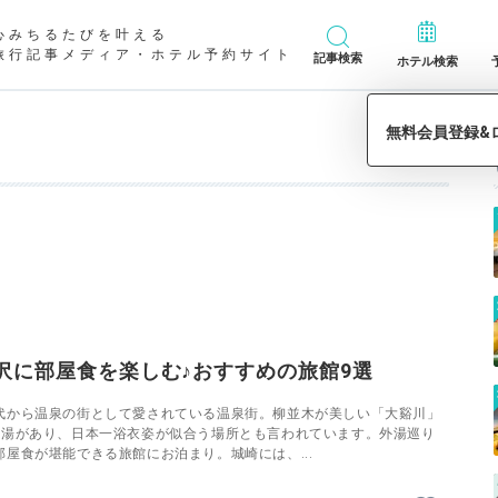
心みちるたびを叶える
旅行記事メディア・ホテル予約サイト
記事検索
ホテル検索
沢に部屋食を楽しむ♪おすすめの旅館9選
代から温泉の街として愛されている温泉街。柳並木が美しい「大谿川」
外湯があり、日本一浴衣姿が似合う場所とも言われています。外湯巡り
屋食が堪能できる旅館にお泊まり。城崎には、...