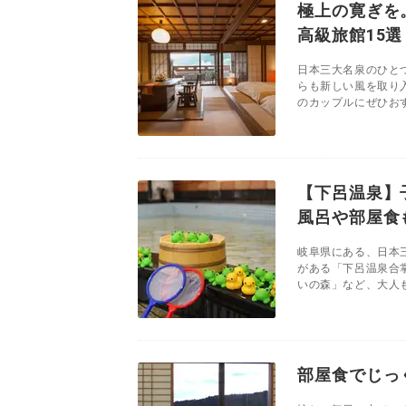
極上の寛ぎを
高級旅館15選
日本三大名泉のひと
らも新しい風を取り
のカップルにぜひおす
【下呂温泉】
風呂や部屋食
岐阜県にある、日本
がある「下呂温泉合
いの森」など、大人も
部屋食でじっ