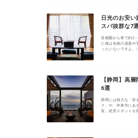
日光のお安い
スパ抜群な7
首都圏から車で約2
た後は名物の湯葉や
ったいないですよ。リ
【静岡】高層
6選
静岡には雄大な「富
ク」や、伊東市にあ
富。絶景スポットを満