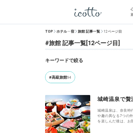
TOP
ホテル・宿
旅館 記事一覧
12ページ目
#旅館 記事一覧[12ページ目]
キーワードで絞る
94
#高級旅館
城崎温泉で贅
城崎温泉は、奈良時
や趣の異なる7つの
を楽しんだ後は、お部