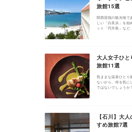
旅館15選
関西屈指の観光地で
しい「白良浜」を始
ット「円月島」など、
大人女子ひと
旅館11選
気ままな温泉ひとり
ないから、何を気に
ではないでしょうか？
【石川】大人
すめ旅館7選