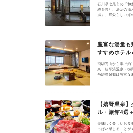
石川県七尾市の「和倉
統を誇り、湯治の湯
湯」、可愛らしい海の
豊富な湯量も
すすめホテル
飛騨高山から車で約
泉・新平湯温泉・栃
飛騨温泉郷は豊富な湯
【嬉野温泉】
ル・旅館4選
美味しく楽しいお食
っぱい感じることが