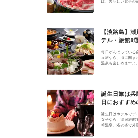
は、美味しい食事の前
【淡路島】瀬
テル・旅館8
毎日がんばっている
ュ旅なら、海に囲ま
温泉も楽しめますよ。
誕生日旅は兵
日におすすめ
誕生日はホテルでデ
女子なら、温泉旅館
崎温泉。浴衣姿で外湯め