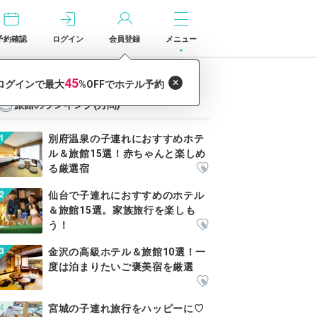
予約確認
ログイン
会員登録
メニュー
旅館のランキング(月間)
別府温泉の子連れにおすすめホテ
ル＆旅館15選！赤ちゃんと楽しめ
る厳選宿
仙台で子連れにおすすめのホテル
＆旅館15選。家族旅行を楽しも
う！
金沢の高級ホテル＆旅館10選！一
度は泊まりたいご褒美宿を厳選
宮城の子連れ旅行をハッピーに♡