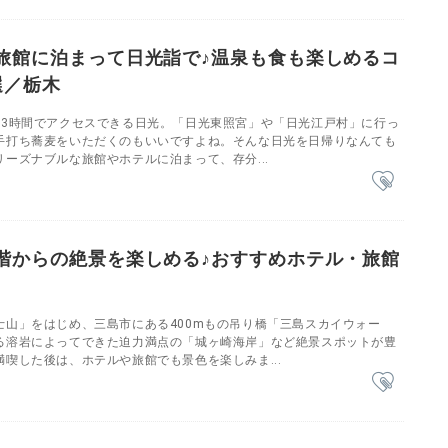
旅館に泊まって日光詣で♪温泉も食も楽しめるコ
選／栃木
～3時間でアクセスできる日光。「日光東照宮」や「日光江戸村」に行っ
手打ち蕎麦をいただくのもいいですよね。そんな日光を日帰りなんても
ーズナブルな旅館やホテルに泊まって、存分...
階からの絶景を楽しめる♪おすすめホテル・旅館
士山」をはじめ、三島市にある400mもの吊り橋「三島スカイウォー
る溶岩によってできた迫力満点の「城ヶ崎海岸」など絶景スポットが豊
喫した後は、ホテルや旅館でも景色を楽しみま...