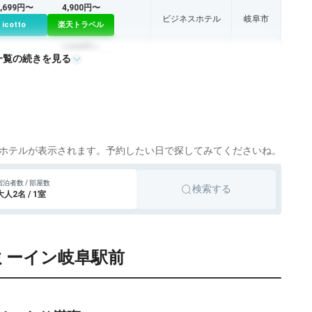
5,699円〜
4,900円〜
ビジネスホテル
岐阜市
icotto
楽天トラベル
3,600円〜
一覧の続きを見る
ビジネスホテル
岐阜市
icotto
楽天トラベル
4,805円〜
4,700円〜
ビジネスホテル
岐阜市
icotto
楽天トラベル
5,506円〜
5,500円〜
ビジネスホテル
岐阜市
icotto
楽天トラベル
ホテルが表示されます。予約したい日で探してみてくださいね。
宿泊者数 / 部屋数
検索する
大人2名 / 1室
ーミーイン岐阜駅前