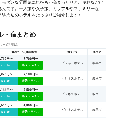
、モダンな雰囲気に気持ちが高まったりと、便利なだけ
るんです。一人旅や女子旅、カップルやファミリーな
阜駅周辺のホテルをたっぷりご紹介します♪
ル・宿まとめ
びサービス料込み）
宿泊プラン(参考価格)
宿タイプ
エリア
6,762円〜
7,700円〜
ビジネスホテル
岐阜市
icotto
楽天トラベル
6,896円〜
7,100円〜
ビジネスホテル
岐阜市
icotto
楽天トラベル
8,144円〜
8,500円〜
ビジネスホテル
岐阜市
icotto
楽天トラベル
6,600円〜
4,800円〜
ビジネスホテル
岐阜市
icotto
楽天トラベル