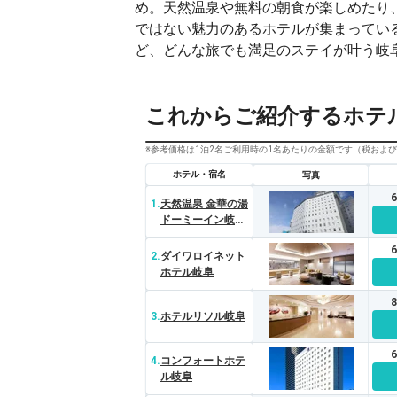
め。天然温泉や無料の朝食が楽しめたり
ではない魅力のあるホテルが集まってい
ど、どんな旅でも満足のステイが叶う岐
これからご紹介するホテ
※参考価格は1泊2名ご利用時の1名あたりの金額です（税およ
ホテル・宿名
写真
1.
天然温泉 金華の湯
ドーミーイン岐阜
駅前
2.
ダイワロイネット
ホテル岐阜
3.
ホテルリソル岐阜
4.
コンフォートホテ
ル岐阜