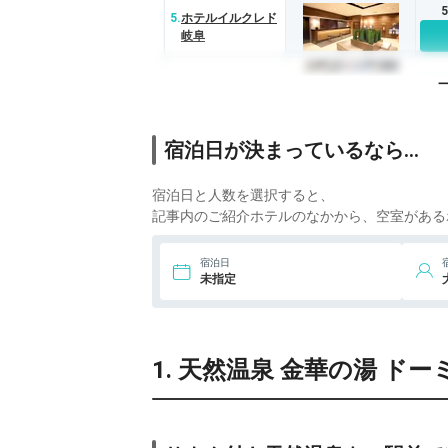
5.
ホテルイルクレド
岐阜
6.
ABホテル岐阜
7.
ホテルリブマック
宿泊日が決まっているなら…
ス岐阜駅前
宿泊日と人数を選択すると、
8.
岐阜キャッスルイ
ン
記事内のご紹介ホテルのなかから、空室がある
宿泊日
未指定
1. 天然温泉 金華の湯 ド