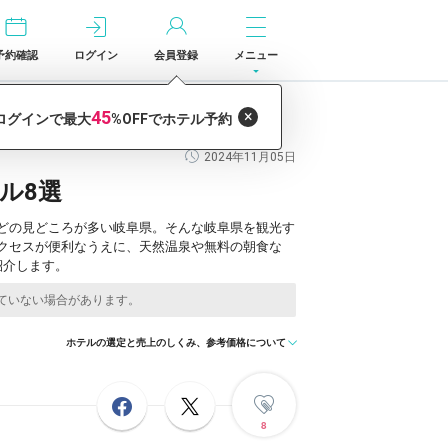
予約確認
ログイン
会員登録
メニュー
2024年11月05日
ル8選
どの見どころが多い岐阜県。そんな岐阜県を観光す
クセスが便利なうえに、天然温泉や無料の朝食な
紹介します。
ホテルの選定と売上のしくみ、参考価格について
8