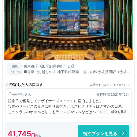
東京都千代田区紀尾井町1-2
住所
■電車でお越しの方 地下鉄銀座線、丸ノ内線赤坂見附駅（赤坂地
アクセス
下歩道D紀尾井町方面口）から徒歩1分。 南北線永田町駅（9-a
口）直結。 半蔵門線永田町駅（7番目）から徒歩2分。 有楽町線
宿泊した人の口コミ
表示される口コミについて
永田町駅（9-b口）から徒歩1分。麹町駅（麹町口）から徒歩5
分。 ■車でお越しの方 東京駅から10分。 羽田空港から首都高速
mei1110
旅行時期 2021年12月
霞が関出口を経て30分。 成田空港から東関東自動車道、京葉道
記念日で奮発してデザイナーズスイートに宿泊しました。
路、首都高速霞が関出口を経て1時間40分。 ※東京ガーデンテラ
設備やサービスの良さは折り紙付き、ホスピタリティはさすがの日系。
ス～成田および羽田空港間、リムジンバス運行
このクラスのホテルとしてもラウンジやジムなどはハイレベルだと思いま
す。
浴室やサウナが窓付きなのはうれしい♪
クラブラウンジでは昼間からビールや日本酒があったのが驚きでした。
41,745
宿泊プランを見る