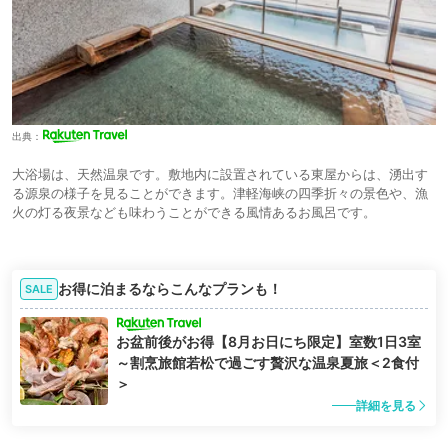
出典：
大浴場は、天然温泉です。敷地内に設置されている東屋からは、湧出す
る源泉の様子を見ることができます。津軽海峡の四季折々の景色や、漁
火の灯る夜景なども味わうことができる風情あるお風呂です。
お得に泊まるならこんなプランも！
SALE
お盆前後がお得【8月お日にち限定】室数1日3室
～割烹旅館若松で過ごす贅沢な温泉夏旅＜2食付
＞
詳細を見る