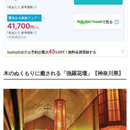
ほぼ唯一の不満は部屋についていたサウナがあまり熱くならなかったこ
1名あたり 参考価格
と。
（ジム階のサウナはガッツリ熱いです）
夏休み＆秋旅フェア！
41,700
1名あたり 参考価格
※対象施設のみ
木のぬくもりに癒される「強羅花壇」【神奈川県】