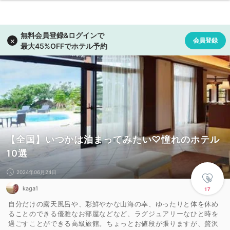
【全国】いつかは泊まってみたい♡憧れのホテル
10選
2024年06月24日
kaga1
17
自分だけの露天風呂や、彩鮮やかな山海の幸、ゆったりと体を休め
ることのできる優雅なお部屋などなど、ラグジュアリーなひと時を
過ごすことができる高級旅館。ちょっとお値段が張りますが、贅沢