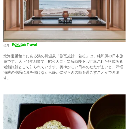
出典：
北海道函館市にある湯の川温泉「割烹旅館 若松」は、純和風の日本旅
館です。大正11年創業で、昭和天皇・皇后両陛下も行幸された格式ある
老舗旅館として知られています。奥ゆかしい日本のたたずまいと、津軽
海峡の潮騒に耳を傾けながら静かに安らぎの時を過ごすことができま
す。