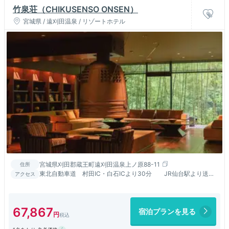
竹泉荘（CHIKUSENSO ONSEN）
宮城県 / 遠刈田温泉 / リゾートホテル
宮城県刈田郡蔵王町遠刈田温泉上ノ原88-11
住所
東北自動車道 村田IC・白石ICより30分 JR仙台駅より送迎
アクセス
車にて70分 迎え13：30 送り11：00※事前予約制
67,867
宿泊プランを見る