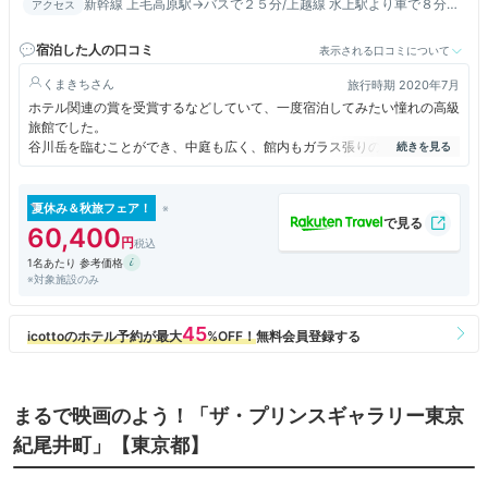
新幹線 上毛高原駅→バスで２５分/上越線 水上駅より車で８分／
アクセス
関越自動車道 水上Ｉ.Ｃより１０分
宿泊した人の口コミ
表示される口コミについて
くまきち
旅行時期 2020年7月
ホテル関連の賞を受賞するなどしていて、一度宿泊してみたい憧れの高級
旅館でした。
谷川岳を臨むことができ、中庭も広く、館内もガラス張りの開放的な廊下
などがすばらしいと感じました。
ただ、細かな手入れが行き届いておらず、その点は残念に感じました。中
夏休み＆秋旅フェア！
庭のソファに落ち葉がたくさんたまっていたり、客室の露天風呂にはクモ
60,400
の巣が貼っていたりしました。
1名あたり 参考価格
※対象施設のみ
客室は広く、トイレ2か所、洗面台も2つとあります。ただ、2名でとまる
分には、過剰な造りなので、もう少し他の部分が充実していたほうがよい
と感じました。
食事に関しては、薄味でした。お肉などはおいしかったのですが、前菜な
どは味が物足りなく感じたものも多かったです。また、部屋に香の物、お
こわが夜食として用意されていましたが、夕食でおなかいっぱいだったた
まるで映画のよう！「ザ・プリンスギャラリー東京
め、なくてもよかったかなと思いました。
紀尾井町」【東京都】
スタッフについては、部屋に来ることは布団を敷きにくるときだけで、そ
れも食事中の間にやってくれたので、部屋でゆっくりくつろぐことが出来