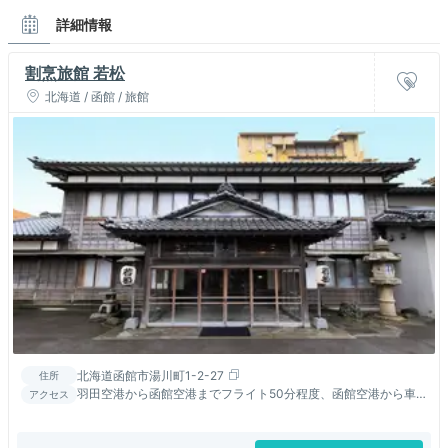
詳細情報
割烹旅館 若松
北海道 / 函館 / 旅館
北海道函館市湯川町1-2-27
住所
羽田空港から函館空港までフライト50分程度、函館空港から車
アクセス
で７分。直前予約も可能です。