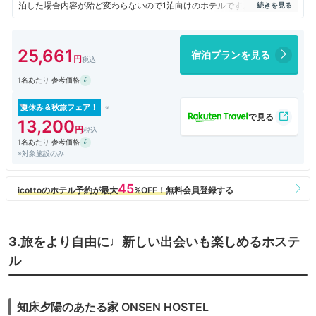
泊した場合内容が殆ど変わらないので1泊向けのホテルです。朝食の時間
が最終入場8:30で9:00終了なのはリゾートホテルとしては考えられない
です。パック旅行の出発時間に合わせてるようです。
25,661
宿泊プランを見る
1名あたり 参考価格
夏休み＆秋旅フェア！
13,200
1名あたり 参考価格
※対象施設のみ
3.旅をより自由に♩新しい出会いも楽しめるホステ
ル
知床夕陽のあたる家 ONSEN HOSTEL