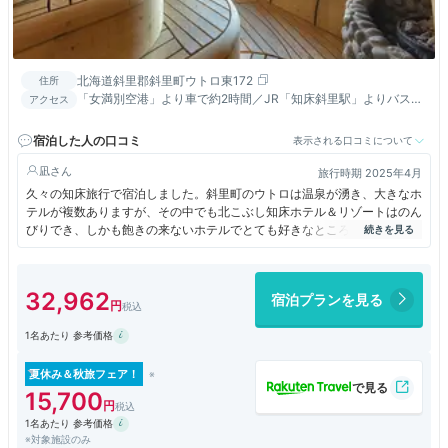
北海道斜里郡斜里町ウトロ東172
住所
「女満別空港」より車で約2時間／JR「知床斜里駅」よりバスで
アクセス
約50分、「ウトロ温泉ターミナル」から徒歩約5分
宿泊した人の口コミ
表示される口コミについて
凪
旅行時期 2025年4月
久々の知床旅行で宿泊しました。斜里町のウトロは温泉が湧き、大きなホ
テルが複数ありますが、その中でも北こぶし知床ホテル＆リゾートはのん
びりでき、しかも飽きの来ないホテルでとても好きなところです。ロビー
は広く、青く輝く流氷が飾られていました。土産屋も多く、何を買おうか
悩みました。部屋も広く海が見えました。知床に来たという感じがしま
す。温泉はとてもよく、広々としてオホーツク海を見ながらゆっくり入浴
32,962
宿泊プランを見る
ができました。ついつい長風呂になります。食事もバイキングですが、サ
ケやホッケ、イクラなど知床の味覚を味わうことができました。
1名あたり 参考価格
夏休み＆秋旅フェア！
15,700
1名あたり 参考価格
※対象施設のみ