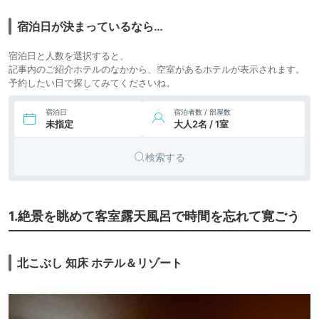
12,100円〜
リゾート
6.
ホテル知床
icotto
楽天トラベル
ホテル
宿泊日が決まっているなら…
12,035円〜
8,900円〜
リゾート
宿泊日と人数を選択すると、
7.
知床ノーブルホテル
icotto
楽天トラベル
ホテル
記事内のご紹介ホテルのなかから、空室があるホテルが表示されます。
予約したい日で探してみてくださいね。
8.
ルートイングランテ
9,010円〜
9,400円〜
ビジネス
ィア知床－斜里駅前
icotto
楽天トラベル
ホテル
宿泊日
宿泊者数 / 部屋数
－
未指定
大人2名 / 1室
9.
世界自然遺産の宿
7,400円〜
リゾート
しれとこ村（旧：つ
icotto
楽天トラベル
ホテル
くだ荘）
検索する
10.
知床の宿 Kokun
民宿
icotto
Kekun
1.絶景を眺めて客室露天風呂で時間を忘れて寛ごう
別荘・ヴ
16,000円〜
11.
ィラ・コ
知床ヴィラ ホテル
icotto
楽天トラベル
フリーズ
ンドミニ
アム
北こぶし 知床 ホテル＆リゾート