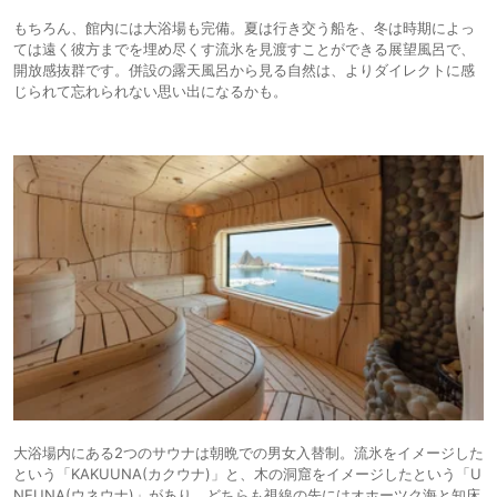
もちろん、館内には大浴場も完備。夏は行き交う船を、冬は時期によっ
ては遠く彼方までを埋め尽くす流氷を見渡すことができる展望風呂で、
開放感抜群です。併設の露天風呂から見る自然は、よりダイレクトに感
じられて忘れられない思い出になるかも。
大浴場内にある2つのサウナは朝晩での男女入替制。流氷をイメージした
という「KAKUUNA(カクウナ)」と、木の洞窟をイメージしたという「U
NEUNA(ウネウナ)」があり、どちらも視線の先にはオホーツク海と知床