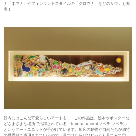
ナ「ネウナ」やフィンランドスタイルの「クロウナ」などのサウナも充
実！
館内にはこんな可愛らしいアートも…♩この作品は、絵本やポスターな
どさまざまな場所で活躍されている「tupera tupera(ツペラ ツペラ)」
というアートユニットが手がけています。知床の動物や自然たちが独特
の世界観で表現されているので、見つけたらぜひじっくり見てみて◎