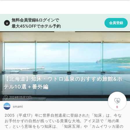
【北海道】知床・ウトロ温泉のおすすめ旅館&ホ
テル10選＋番外編
2024年05月13日
smami
6
2005（平成17）年に世界自然遺産に登録された「知床」は、今な
お手付かずの自然が残っている貴重な大地。アイヌ語で「地の果
て」という意味をもつ知床は、「知床五湖」や「カムイワッカ湯の