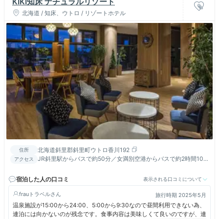
KIKI知床 ナチュラルリゾート
北海道 / 知床、ウトロ / リゾートホテル
北海道斜里郡斜里町ウトロ香川192
住所
JR斜里駅からバスで約50分／女満別空港からバスで約2時間10
アクセス
分 ウトロ温泉バスターミナルから徒歩約20分
宿泊した人の口コミ
表示される口コミについて
frauトラベル
旅行時期 2025年5月
温泉施設が15:00から24:00、5:00から9:30なので昼間利用できない為、
連泊には向かないのが残念です。食事内容は美味しくて良いのですが、連