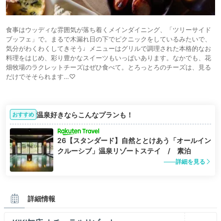
食事はウッディな雰囲気が落ち着くメインダイニング、「ツリーサイド
ブッフェ」で。まるで木漏れ日の下でピクニックをしているみたいで、
気分がわくわくしてきそう♩メニューはグリルで調理された本格的なお
料理をはじめ、彩り豊かなスイーツもいっぱいあります。なかでも、花
畑牧場のラクレットチーズはぜひ食べて。とろっとろのチーズは、見る
だけでそそられます…♡
温泉好きならこんなプランも！
おすすめ
26【スタンダード】自然ととけあう「オールイン
クルーシブ」温泉リゾートステイ / 素泊
詳細を見る
詳細情報