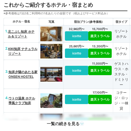
これからご紹介するホテル・宿まとめ
※参考価格は1泊2名ご利用時の1名あたりの金額です（税およびサービス料込み）
ホテル・宿名
写真
宿泊プラン(参考価格)
宿タイプ
32,962円〜
15,700円〜
1.
リゾート
北こぶし知床 ホテ
icotto
楽天トラベル
ル＆リゾート
ホテル
25,661円〜
13,200円〜
2.
リゾート
KIKI知床 ナチュラル
icotto
楽天トラベル
リゾート
ホテル
ゲストハ
11,000円〜
ウス・ホ
icotto
楽天トラベル
3.
知床夕陽のあたる家
ステル・
ONSEN HOSTEL
ドミトリ
ー
コテー
17,100円〜
4.
ジ・ロッ
ウトロ温泉 ホテル
icotto
楽天トラベル
季風クラブ知床
ジ・一棟
貸
18,692円〜
19,000円〜
リゾート
5.
知床第一ホテル
一覧の続きを見る
icotto
楽天トラベル
ホテル