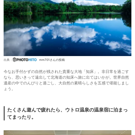
出典：
mm701さんの投稿
今なお手付かずの自然が残された貴重な大地「知床」。非日常を過ごす
なら、思いきって遠出して北海道の知床へ旅に出てはいかが。世界自然
遺産の中でのんびりと過ごし、大自然の素晴らしさを五感で堪能しまし
ょう。
たくさん遊んで疲れたら、ウトロ温泉の温泉宿に泊まっ
てまったり。