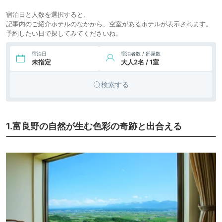
8.
富良野 思惟林
宿泊日と人数を選択すると、
旅館
（FURANO
icotto
Shiyuirin）
記事内のご紹介ホテルのなかから、空室があるホテルが表示されます。
予約したい日で探してみてくださいね。
12,474円〜
9,200円〜
9.
十勝岳温泉 カミホ
旅館
icotto
楽天トラベル
ロ荘
宿泊日
宿泊者数 / 部屋数
未指定
大人2名 / 1室
別荘・ヴ
50,245円〜
51,200円〜
10.
ィラ・コ
H2 Life Resorts
icotto
楽天トラベル
松竹梅
ンドミニ
検索する
アム
別荘・ヴ
25,729円〜
26,500円〜
11.
ィラ・コ
H2 Life Resorts
icotto
楽天トラベル
ArtHouse
ンドミニ
1.富良野の自然が生む色彩の奇跡と出合える
アム
11,049円〜
10,900円〜
12.
リゾート
フェニックス富良
icotto
楽天トラベル
野
ホテル
13.
ホテル＆コンドミ
9,295円〜
9,700円〜
リゾート
ニアム 一花
icotto
楽天トラベル
ホテル
（HITOHANA）
6,460円〜
6,900円〜
リゾート
14.
ノゾ ホテル
icotto
楽天トラベル
ホテル