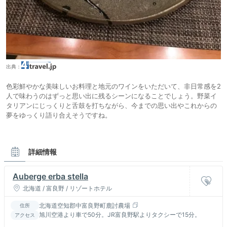
出典：
色彩鮮やかな美味しいお料理と地元のワインをいただいて、非日常感を2
人で味わうのはずっと思い出に残るシーンになることでしょう。野菜イ
タリアンにじっくりと舌鼓を打ちながら、今までの思い出やこれからの
夢をゆっくり語り合えそうですね。
詳細情報
Auberge erba stella
北海道 / 富良野 / リゾートホテル
北海道空知郡中富良野町鹿討農場
住所
旭川空港より車で50分。JR富良野駅よりタクシーで15分。
アクセス