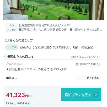
北海道空知郡中富良野町西2線北17号
住所
■新千歳空港からお車で約2時間30分 ■札幌からお車で約2時
アクセス
間 ■旭川空港からお車で約45分
みんなの過ごし方
絵画のような風景に浸る 夫婦で富良野、1泊2日の宿泊記
カップル
宿泊した人の口コミ
表示される口コミについて
monti
旅行時期 2023年6月
★評価は原則「コスパ」の観点で付けています
■総評
「とても良いのだけど、何かが抜けている」
そんな印象です。
41,323
宿泊プランを見る
■接客
従業員によって差が激しい。
1名あたり 参考価格