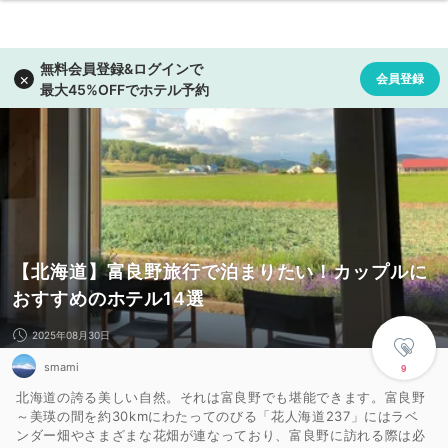
【北海道】富良野旅行で泊まりたい！カップルに
おすすめのホテル14選
2025年08月30日
smami
9
北海道の誇る美しい自然。それは富良野でも堪能できます。富良野
～美瑛の間を約30kmにわたってのびる「花人海道237」にはラベ
ンダー畑やさまざまな花畑が連なっており、富良野に訪れる際は必