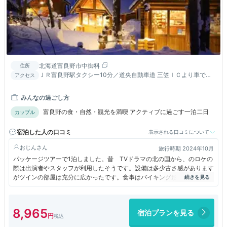
北海道富良野市中御料
住所
ＪＲ富良野駅タクシー10分／道央自動車道 三笠ＩＣより車で約
アクセス
60分／旭川空港からホテルまで路線バスあり終点当ホテル
みんなの過ごし方
富良野の食・自然・観光を満喫 アクティブに過ごす一泊二日
カップル
宿泊した人の口コミ
表示される口コミについて
おじん
旅行時期 2024年10月
パッケージツアーで1泊しました。昔 TVドラマの北の国から、のロケの
際は出演者やスタッフが利用したそうです。設備は多少古さ感があります
がツインの部屋は充分に広かったです。食事はバイキング形式でしたが普
通でしたが、朝食の焼きたてクロワッサンは美味しかったです。温泉もあ
りますが部屋から遠いのが難点です。売店はお土産以外にも色々売ってま
したのです
8,965
宿泊プランを見る