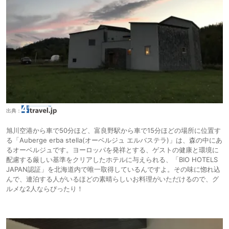
■その他・朝、周辺を少し散策しました。まるで、英国・コッツウォルズ
（４年前に訪れた）にいるような感覚になり、ピーターラビットらしきウ
サギもいました笑・接客に関してGoogleMapの口コミに「スタッフの接
客が田舎レベルなのが残念」とありましたが、一部その感じが分かる側面
がありました。それなりのお値段なのですから、その点、向上を期待しま
す。
出典：
旭川空港から車で50分ほど、富良野駅から車で15分ほどの場所に位置す
る「Auberge erba stella(オーベルジュ エルバステラ)」は、森の中にあ
るオーベルジュです。ヨーロッパを発祥とする、ゲストの健康と環境に
配慮する厳しい基準をクリアしたホテルに与えられる、「BIO HOTELS
JAPAN認証」を北海道内で唯一取得しているんですよ。その味に惚れ込
んで、連泊する人がいるほどの素晴らしいお料理がいただけるので、グ
ルメな2人ならぴったり！