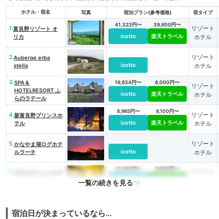
ホテル・宿名
写真
宿泊プラン(参考価格)
宿タイプ
41,323円〜
39,600円〜
1.
リゾート
富良野リゾート オ
icotto
楽天トラベル
リカ
ホテル
2.
リゾート
Auberge erba
icotto
stella
ホテル
3.
SPA＆
19,834円〜
8,000円〜
リゾート
HOTELRESORT ふ
icotto
楽天トラベル
ホテル
らのラテール
8,965円〜
8,100円〜
4.
リゾート
新富良野プリンスホ
icotto
楽天トラベル
テル
ホテル
5.
リゾート
かなやま湖ログホテ
icotto
ルラーチ
ホテル
13,200円〜
9,900円〜
6.
リゾート
ホテルナトゥールヴ
icotto
楽天トラベル
ァルト富良野
ホテル
一覧の続きを見る
11,000円〜
ペンショ
7.
Element
icotto
楽天トラベル
ン
宿泊日が決まっているなら…