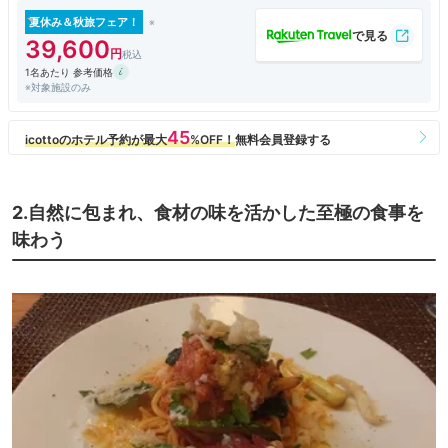
札幌（札幌グランドホテルに宿泊）からレンタカーで富良野まで行きまし
た。
夏休み＆秋旅フェア！
レンタカーで到着し、荷物を出そうとしていたところ、中年の男性従業員
39,600
が、大きな紙袋をさっと持って来てくださり、１つにまとめて持ち運ぶこ
1名あたり 参考価格
とができました。この瞬間「気の利いたホテル」という印象を持ちまし
※対象施設のみ
た。
チェックインはテーブルで行うスタイル。フロントは別の女性に変わりま
した。まぁ、愛想のないこと。笑顔の１つもなく、ロボットのように手続
きをするだけ。一気に印象が悪くなりました。
次に、フロントから客室は年老いた男性が案内。ニコニコというか、今と
2.自然に包まれ、食材の味を活かした至極の食事を
なってはニヤニヤという印象になってしましましたが、エレベーターで
味わう
【開】のボタンも押さず、客がドアに挟まれて「痛っ」と言っても、「ハ
ハッ」と言って終わり。呆れました。
更に部屋に入ってからの説明。その際に「バスタオルはこちらです」と言
った瞬間、そのバスタオルを手で触るではないですか。不特定多数が触る
エレベーターのボタンを押した手で客が身体を拭くタオルを素手で？呆れ
に呆れが重なりました。
接客に関しては、次の「お食事」にも続きます(こちらの方はとても良か
ったお話です)
■お食事
大きな窓があり開放的な、落ち着いた雰囲気のレストランにて、ピアノの