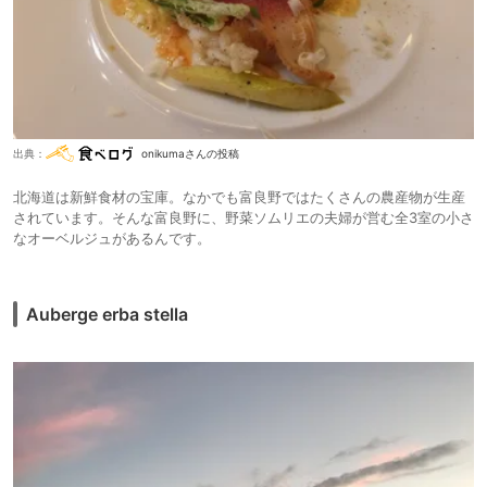
演奏（主にディズニーメドレー）とともに、フレンチのコース。この手の
料理は量が少なく夜中にお腹が減ってしまうことも多々ありますが、こち
らは案外量もあり、量も質も楽しむことができました。こちらで、お席を
主に担当してくださった女性が、とても笑顔が素敵な方でした。ワインを
選ぶのにかなり悩んでしまったのですが、最後まで丁寧に対応して頂きま
した。
朝食もテーブルサービスで、大雪山を望む富良野らしいを眺めながら楽し
むことができました。
出典：
onikumaさんの投稿
■お風呂大浴場に露天風呂あり。広々としたスペースに、清潔感のある脱
北海道は新鮮食材の宝庫。なかでも富良野ではたくさんの農産物が生産
衣所、浴場、お風呂と続きます。露天風呂もあり、レストランと同じ向き
されています。そんな富良野に、野菜ソムリエの夫婦が営む全3室の小さ
にあり、すばらしい景色を眺めながら、楽しむことができます。
なオーベルジュがあるんです。
■お部屋
写真は部屋からの眺めです。「接客」欄でお話した客室案内の不快感を忘
れさせる程、部屋に入った瞬間の景色は素晴らしいものでした。ホテルそ
のものが富良野西側の小高い丘にあることもあり、足元まである大きな窓
Auberge erba stella
から富良野から十勝岳までを一望することができます。この景色を見るた
めに宿泊したというような口コミを時折見かけますが、本当にそのとおり
だと感じるほどでした。
お部屋そのものについては、落ち着いた雰囲気で、華美でもなくシックな
印象の調度品が取り揃えられています。おつまみと冷蔵庫の飲み物はフリ
ーフローのため、夜もゆっくりと過ごすことができます。
■支払方法
現金、キャッシュレス全般