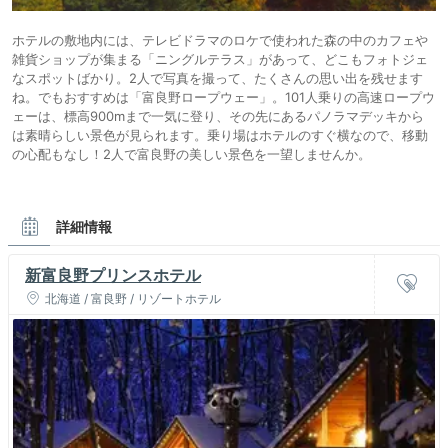
ホテルの敷地内には、テレビドラマのロケで使われた森の中のカフェや
雑貨ショップが集まる「ニングルテラス」があって、どこもフォトジェ
なスポットばかり。2人で写真を撮って、たくさんの思い出を残せます
ね。でもおすすめは「富良野ロープウェー」。101人乗りの高速ロープウ
ェーは、標高900mまで一気に登り、その先にあるパノラマデッキから
は素晴らしい景色が見られます。乗り場はホテルのすぐ横なので、移動
の心配もなし！2人で富良野の美しい景色を一望しませんか。
詳細情報
新富良野プリンスホテル
北海道 / 富良野 / リゾートホテル