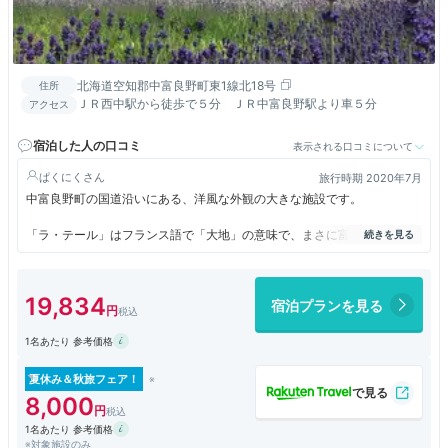
北海道空知郡中富良野町東1線北18号
住所
ＪＲ西中駅から徒歩で５分 ＪＲ中富良野駅より車５分
アクセス
宿泊した人の口コミ
表示される口コミについて
ぱくにく
旅行時期 2020年7月
中富良野町の国道沿いにある、洋風な外観の大きな施設です。
「ラ・テール」はフランス語で「大地」の意味で、まさに富良野の雄大な
大地を体感できるような場所に建っています。
ホテルには日帰り温泉施設も併設されており、十勝連峰を一望できる露天
19,834
宿泊プランを見る
が良かったです。
朝食は北海道の食材を豊富に利用したメニューの和朝食で、美味しかった
1名あたり 参考価格
です。
宿泊した部屋は、フランス語のホテル名、洋風な感じの白亜の建物、広大
夏休み＆秋旅フェア！
な駐車場とその奥に見える富良野の大地とある意味対照的な、畳の和室で
8,000
落ち着いた感じでした。
1名あたり 参考価格
※対象施設のみ