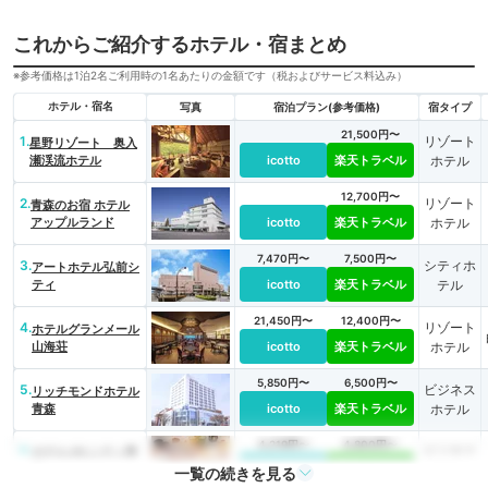
これからご紹介するホテル・宿まとめ
※参考価格は1泊2名ご利用時の1名あたりの金額です（税およびサービス料込み）
ホテル・宿名
写真
宿泊プラン(参考価格)
宿タイプ
21,500円〜
1.
リゾート
星野リゾート 奥入
瀬渓流ホテル
icotto
楽天トラベル
ホテル
12,700円〜
2.
リゾート
青森のお宿 ホテル
アップルランド
icotto
楽天トラベル
ホテル
7,470円〜
7,500円〜
3.
シティホ
アートホテル弘前シ
ティ
icotto
楽天トラベル
テル
21,450円〜
12,400円〜
4.
リゾート
ホテルグランメール
山海荘
icotto
楽天トラベル
ホテル
5,850円〜
6,500円〜
5.
ビジネス
リッチモンドホテル
青森
icotto
楽天トラベル
ホテル
4,219円〜
4,800円〜
6.
ビジネス
ホテルJALシティ青
森
icotto
楽天トラベル
ホテル
一覧の続きを見る