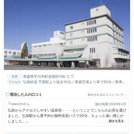
青森県平川市町居南田166-3
住所
弘南鉄道 平賀駅より徒歩10分／青森空港より車で50分／新青森
アクセス
駅より車で45分
宿泊した人の口コミ
表示される口コミについて
pacorin
旅行時期 2020年2月
弘前からアクセスしやすい温泉宿・・・ということでこちらのお宿を選び
ました。弘前駅から要予約の無料送迎バスで20分、ちょっと遠い感じが
しました。
敷地が広くてとても大きな旅館ですが、時節柄宿泊者が少なかったよう