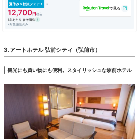
で、静かに過ごせました。一番新しい「花館」の和室に泊まりました。2
夏休み＆秋旅フェア！
人だったので広々して快適でした。夜には気づかなかったのですが、窓か
12,700
らりんご大観音像が見えて驚きました。
1名あたり 参考価格
※対象施設のみ
「りんご風呂」がある大浴場は健康ランドのような雰囲気でしたが、広い
上にほぼ貸切のような状態で入れたので満足でした。朝風呂に勧められる
「満点の風呂」は驚くほど渡り廊下が長くて、遠いところにありました。
お料理はランクアップした和食膳をいただきましたが、内容も量もたっぷ
3. アートホテル 弘前シティ（弘前市）
りでとても美味しかったです。青森県産の海の幸やおいしいしゃぶしゃぶ
を堪能できました。2人なのに広すぎる部屋に案内されて驚きましたが。
朝食のブッフェはそんなに種類は多くないと思いましたが、雪人参のスー
観光にも買い物にも便利。スタイリッシュな駅前ホテル
プやのれそれ丼など美味しくいただきました。
部屋の冷蔵庫にはプレゼントのりんごが一つ入っているのでお忘れなく。
（忘れて置いてきてしまいました。）