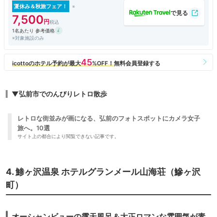
夏休み＆秋旅フェア！
7,500
1名あたり 参考価格
※対象施設のみ
▼弘前市でのんびりレトロ散歩
レトロな街並みが画になる、弘前のフォトスポットにカメラ女子
旅へ。10選
サイト上の都合により閲覧できない記事です。
4. 鯵ヶ沢温泉 ホテルグランメール山海荘（鰺ヶ沢
町）
オーシャンビューの露天風呂＆大正ロマンな雰囲気が素