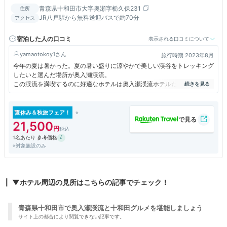
青森県十和田市大字奥瀬字栃久保231
住所
JR八戸駅から無料送迎バスで約70分
アクセス
宿泊した人の口コミ
表示される口コミについて
yamaotokoy1
旅行時期 2023年8月
今年の夏は暑かった。夏の暑い盛りに涼やかで美しい渓谷をトレッキング
したいと選んだ場所が奥入瀬渓流。
この渓流を満喫するのに好適なホテルは奥入瀬渓流ホテルだと思います。
長靴やルーペを無料で貸してもらえたり、奥入瀬渓流を楽しむための催し
物を毎日開催する等、充実していました。
夏休み＆秋旅フェア！
21,500
1名あたり 参考価格
※対象施設のみ
▼ホテル周辺の見所はこちらの記事でチェック！
青森県十和田市で奥入瀬渓流と十和田グルメを堪能しましょう
サイト上の都合により閲覧できない記事です。