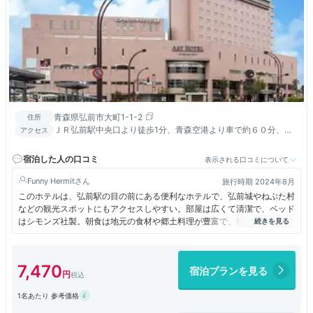
青森県弘前市大町1-1-2
住所
ＪＲ弘前駅中央口より徒歩1分、青森空港より車で約６０分、東
アクセス
北自動車道（大鰐・弘前ＩＣ）より車で約１５分
宿泊した人の口コミ
表示される口コミについて
Funny Hermit
旅行時期 2024年8月
このホテルは、弘前駅の目の前にある便利なホテルで、弘前城やねぶた村
などの観光スポットにもアクセスしやすい。部屋は広くて清潔で、ベッド
はシモンズ社製。朝食は地元の食材や郷土料理が豊富で、特に地元津軽の
料理が各種揃っているので、地元の名物を食されたければあちこち探すよ
りここに泊まればまとめて堪能できるとの前評判だったが、食べ物の補充
がなかなかされず、お皿の補充もなく残念だった。
7,470
宿泊プランを見る
1名あたり 参考価格