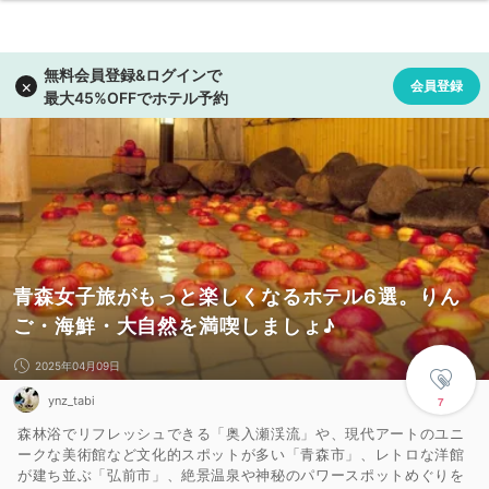
青森女子旅がもっと楽しくなるホテル6選。りん
ご・海鮮・大自然を満喫しましょ♪
2025年04月09日
ynz_tabi
7
森林浴でリフレッシュできる「奥入瀬渓流」や、現代アートのユニ
ークな美術館など文化的スポットが多い「青森市」、レトロな洋館
が建ち並ぶ「弘前市」、絶景温泉や神秘のパワースポットめぐりを