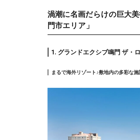
渦潮に名画だらけの巨大美
門市エリア」
1. グランドエクシブ鳴門 ザ・
まるで海外リゾート♪敷地内の多彩な施