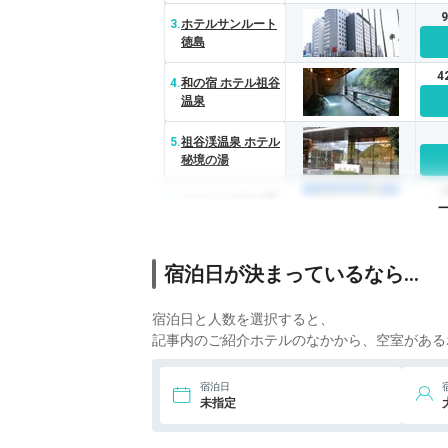
露天風呂付き 大人
の隠れ家
3.
ホテルサンルート
徳島
4
4.
和の宿 ホテル祖谷
温泉
5.
祖谷渓温泉 ホテル
秘境の湯
6.
スマイルホテル阿
南
7.
えびす洞温泉 ホテ
宿泊日が決まっているなら…
ル 白い燈台
宿泊日と人数を選択すると、
記事内のご紹介ホテルのなかから、空室がある
宿泊日
未指定