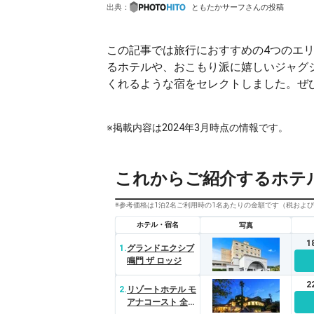
出典：
ともたかサーフさんの投稿
この記事では旅行におすすめの4つのエ
るホテルや、おこもり派に嬉しいジャグ
くれるような宿をセレクトしました。ぜ
※掲載内容は2024年3月時点の情報です。
これからご紹介するホテ
※参考価格は1泊2名ご利用時の1名あたりの金額です（税およ
ホテル・宿名
写真
1
1.
グランドエクシブ
鳴門 ザ ロッジ
2
2.
リゾートホテル モ
アナコースト 全室