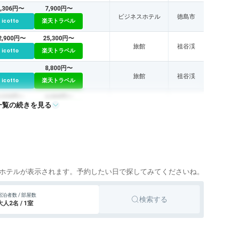
9,306円〜
7,900円〜
ビジネスホテル
徳島市
icotto
楽天トラベル
2,900円〜
25,300円〜
旅館
祖谷渓
icotto
楽天トラベル
8,800円〜
旅館
祖谷渓
icotto
楽天トラベル
3,535円〜
4,000円〜
一覧の続きを見る
ビジネスホテル
阿南
icotto
楽天トラベル
7,000円〜
旅館
日和佐
icotto
楽天トラベル
ホテルが表示されます。予約したい日で探してみてくださいね。
宿泊者数 / 部屋数
検索する
大人2名 / 1室