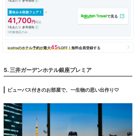
1名あたり 参考価格
と。
（ジム階のサウナはガッツリ熱いです）
夏休み＆秋旅フェア！
41,700
1名あたり 参考価格
※対象施設のみ
5. 三井ガーデンホテル銀座プレミア
ビューバス付きのお部屋で、一生物の思い出作り♡