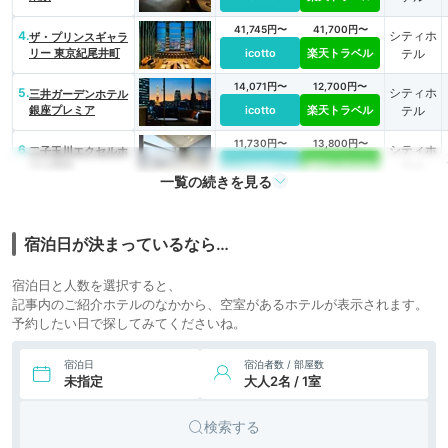
41,745円〜
41,700円〜
4.
シティホ
ザ・プリンスギャラ
リー 東京紀尾井町
icotto
楽天トラベル
テル
14,071円〜
12,700円〜
5.
シティホ
三井ガーデンホテル
銀座プレミア
icotto
楽天トラベル
テル
11,730円〜
13,800円〜
6.
シティホ
二子玉川エクセルホ
テル東急
icotto
楽天トラベル
テル
一覧の続きを見る
47,438円〜
43,000円〜
7.
シティホ
ウェスティンホテル
東京
icotto
楽天トラベル
テル
宿泊日が決まっているなら…
宿泊日と人数を選択すると、
記事内のご紹介ホテルのなかから、空室があるホテルが表示されます。
予約したい日で探してみてくださいね。
宿泊日
宿泊者数 / 部屋数
未指定
大人2名 / 1室
検索する