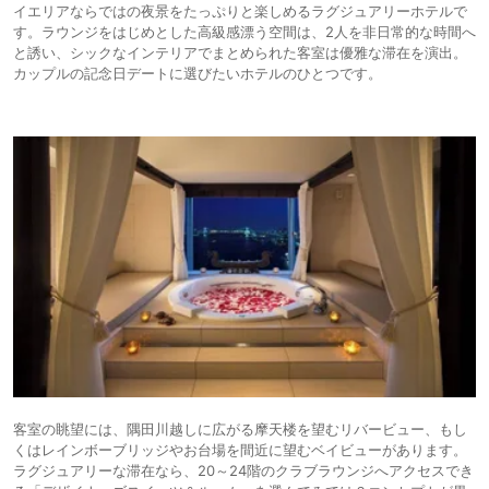
イエリアならではの夜景をたっぷりと楽しめるラグジュアリーホテルで
す。ラウンジをはじめとした高級感漂う空間は、2人を非日常的な時間へ
と誘い、シックなインテリアでまとめられた客室は優雅な滞在を演出。
カップルの記念日デートに選びたいホテルのひとつです。
客室の眺望には、隅田川越しに広がる摩天楼を望むリバービュー、もし
くはレインボーブリッジやお台場を間近に望むベイビューがあります。
ラグジュアリーな滞在なら、20～24階のクラブラウンジへアクセスでき