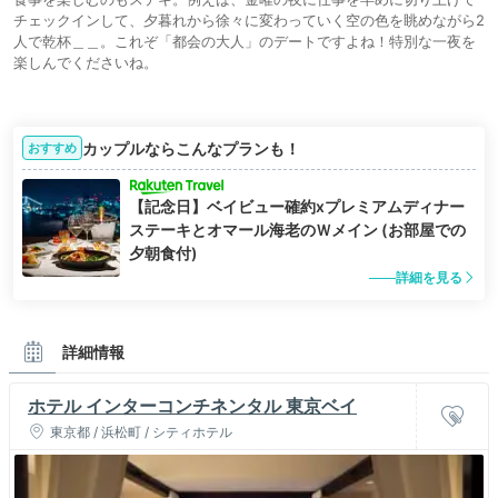
チェックインして、夕暮れから徐々に変わっていく空の色を眺めながら2
人で乾杯＿＿。これぞ「都会の大人」のデートですよね！特別な一夜を
楽しんでくださいね。
カップルならこんなプランも！
おすすめ
【記念日】ベイビュー確約xプレミアムディナー
ステーキとオマール海老のＷメイン (お部屋での
夕朝食付)
詳細を見る
詳細情報
ホテル インターコンチネンタル 東京ベイ
東京都 / 浜松町 / シティホテル