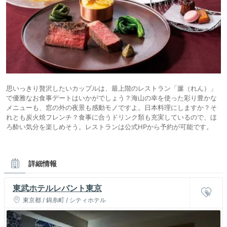
思いっきり贅沢したいカップルは、最上階のレストラン「簾（れん）」
で優雅なお食事デートはいかがでしょう？海山の幸を使った彩り豊かな
メニューも、窓の外の夜景も感動モノですよ。日本料理にしますか？そ
れとも炭火焼フレンチ？食事に合うドリンク類も充実しているので、ほ
ろ酔い気分を楽しめそう。レストランは公式HPから予約が可能です。
詳細情報
東武ホテルレバント東京
東京都 / 錦糸町 / シティホテル