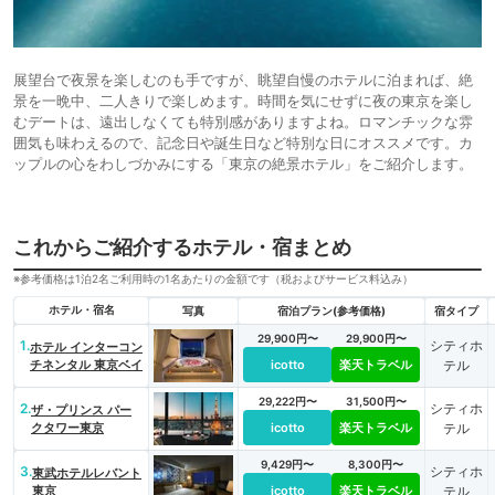
展望台で夜景を楽しむのも手ですが、眺望自慢のホテルに泊まれば、絶
景を一晩中、二人きりで楽しめます。時間を気にせずに夜の東京を楽し
むデートは、遠出しなくても特別感がありますよね。ロマンチックな雰
囲気も味わえるので、記念日や誕生日など特別な日にオススメです。カ
ップルの心をわしづかみにする「東京の絶景ホテル」をご紹介します。
これからご紹介するホテル・宿まとめ
※参考価格は1泊2名ご利用時の1名あたりの金額です（税およびサービス料込み）
ホテル・宿名
写真
宿泊プラン(参考価格)
宿タイプ
29,900円〜
29,900円〜
1.
シティホ
ホテル インターコン
チネンタル 東京ベイ
icotto
楽天トラベル
テル
29,222円〜
31,500円〜
2.
シティホ
ザ・プリンス パー
クタワー東京
icotto
楽天トラベル
テル
9,429円〜
8,300円〜
3.
シティホ
東武ホテルレバント
東京
icotto
楽天トラベル
テル