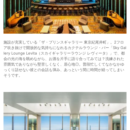
施設が充実している「ザ・プリンスギャラリー 東京紀尾井町」。2フロ
ア吹き抜けで開放的な気持ちになれるカクテルラウンジ・バー「Sky Gal
lery Lounge Levita（スカイギャラリーラウンジ レヴィータ）」で、都
会の光の海を眺めながら、お酒を片手に語り合ってみては？洗練された
雰囲気でありながら堅苦しくなく、居心地◎。普段忙しくてなかなかゆ
っくり話せない彼との会話も弾み、あっという間に時間が経ってしまい
そうです。