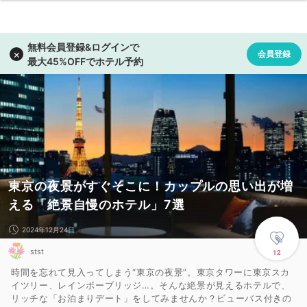
東京の夜景がすぐそこに！カップルの思い出が増
える「絶景自慢のホテル」7選
2024年12月24日
stst
12
時間を忘れて見入ってしまう“東京の夜景”。東京タワーに東京スカ
イツリー、レインボーブリッジ…。そんな絶景が見えるホテルで、
リッチな「お泊まりデート」をしてみませんか？ビューバス付きの