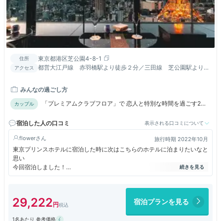
東京都港区芝公園4-8-1
住所
都営大江戸線 赤羽橋駅より徒歩２分／三田線 芝公園駅より徒
アクセス
歩３分／ＪＲ・モノレール 浜松町駅より徒歩１２分
みんなの過ごし方
「プレミアムクラブフロア」で 恋人と特別な時間を過ごす2日
カップル
間
宿泊した人の口コミ
表示される口コミについて
flower
旅行時期 2022年10月
東京プリンスホテルに宿泊した時に次はこちらのホテルに泊まりたいなと
思い
今回宿泊しました！
バルコニーに出ることができ東京タワーをまじかに感じられよかったで
す。
29,222
宿泊プランを見る
ソファーに座るとタワーが見えるので、ただただ眺めて休養出来ました！
1名あたり 参考価格
朝食ブッフェは東京プリンスと同じような内容ですが３３階からの眺めが