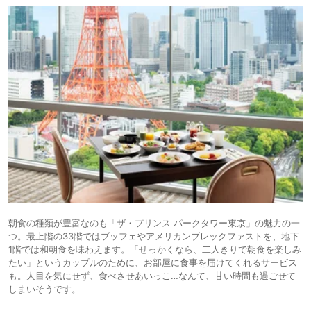
朝食の種類が豊富なのも「ザ・プリンス パークタワー東京」の魅力の一
つ。最上階の33階ではブッフェやアメリカンブレックファストを、地下
1階では和朝食を味わえます。「せっかくなら、二人きりで朝食を楽しみ
たい」というカップルのために、お部屋に食事を届けてくれるサービス
も。人目を気にせず、食べさせあいっこ…なんて、甘い時間も過ごせて
しまいそうです。