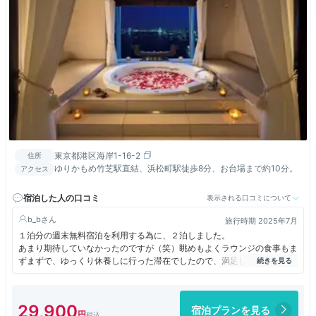
東京都港区海岸1-16-2
住所
ゆりかもめ竹芝駅直結、浜松町駅徒歩8分、お台場まで約10分。
アクセス
宿泊した人の口コミ
表示される口コミについて
b_b
旅行時期 2025年7月
１泊分の週末無料宿泊を利用する為に、２泊しました。
あまり期待していなかったのですが（笑）眺めもよくラウンジの食事もま
ずまずで、ゆっくり休養しに行った滞在でしたので、満足しました。
静かに滞在できたことが何より良かったです。
29,900
宿泊プランを見る