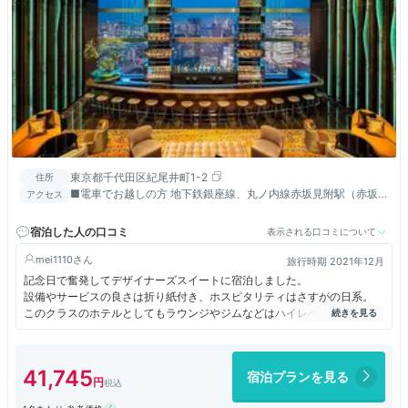
東京都千代田区紀尾井町1-2
住所
■電車でお越しの方 地下鉄銀座線、丸ノ内線赤坂見附駅（赤坂地
アクセス
下歩道D紀尾井町方面口）から徒歩1分。 南北線永田町駅（9-a
口）直結。 半蔵門線永田町駅（7番目）から徒歩2分。 有楽町線
宿泊した人の口コミ
表示される口コミについて
永田町駅（9-b口）から徒歩1分。麹町駅（麹町口）から徒歩5
分。 ■車でお越しの方 東京駅から10分。 羽田空港から首都高速
mei1110
旅行時期 2021年12月
霞が関出口を経て30分。 成田空港から東関東自動車道、京葉道
記念日で奮発してデザイナーズスイートに宿泊しました。
路、首都高速霞が関出口を経て1時間40分。 ※東京ガーデンテラ
設備やサービスの良さは折り紙付き、ホスピタリティはさすがの日系。
ス～成田および羽田空港間、リムジンバス運行
このクラスのホテルとしてもラウンジやジムなどはハイレベルだと思いま
す。
浴室やサウナが窓付きなのはうれしい♪
クラブラウンジでは昼間からビールや日本酒があったのが驚きでした。
41,745
宿泊プランを見る
ほぼ唯一の不満は部屋についていたサウナがあまり熱くならなかったこ