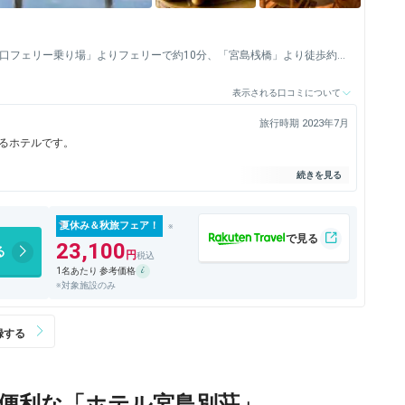
島口フェリー乗り場」よりフェリーで約10分、「宮島桟橋」より徒歩約1
表示される口コミについて
旅行時期 2023年7月
るホテルです。
内の畳が凄いです。
夏休み＆秋旅フェア！
23,100
る
1名あたり 参考価格
※対象施設のみ
便利な「ホテル宮島別荘」