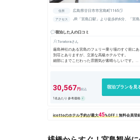
広島県廿日市市宮島町1165
住所
JR「宮島口駅」より徒歩約6分、「宮
アクセス
分
宿泊した人の口コミ
Toratora
厳島神社のある宮島のフェリー乗り場のすぐ前にあ
別荘とありますが、立派な高級ホテルです。
細部にまでこだわった雰囲気が素晴らしいです。
大浴場があり、宮島の夕日を眺めなられます。浴槽
30,567
宿泊プランを見
1名あたり 参考価格
桟橋からすぐ！宮島観光に