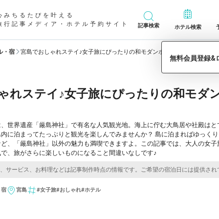
心みちるたびを叶える
旅行記事メディア・ホテル予約サイト
記事検索
ホテル検索
ル・宿
宮島でおしゃれステイ♪女子旅にぴったりの和モダンホテル「ホテル宮島別
ゃれステイ♪女子旅にぴったりの和モダ
は、世界遺産「厳島神社」で有名な人気観光地。海上に佇む大鳥居や社殿はと
島内に泊まってたっぷりと観光を楽しんでみませんか？ 島に泊まればゆっく
など、「厳島神社」以外の魅力も満喫できますよ。この記事では、大人の女子
気で、旅がさらに楽しいものになること間違いなしです♪
・宿
宮島
#女子旅
#おしゃれ
#ホテル