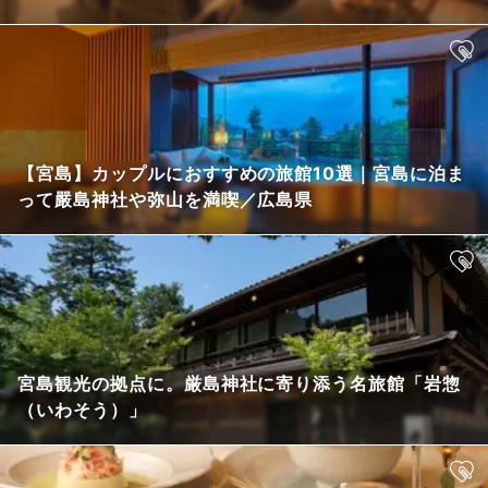
【宮島】カップルにおすすめの旅館10選｜宮島に泊ま
って嚴島神社や弥山を満喫／広島県
宮島観光の拠点に。厳島神社に寄り添う名旅館「岩惣
（いわそう）」