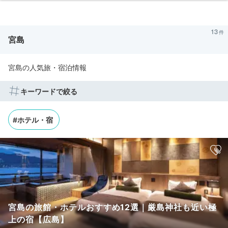
13
宮島
宮島の人気旅・宿泊情報
キーワードで絞る
#ホテル・宿
宮島の旅館・ホテルおすすめ12選｜厳島神社も近い極
上の宿【広島】