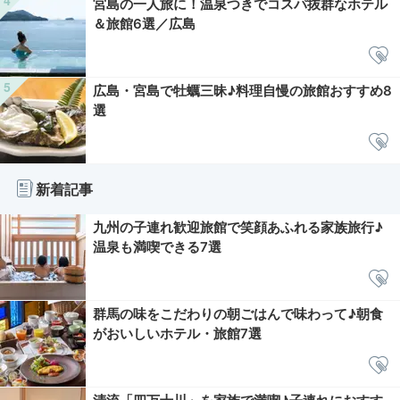
宮島の一人旅に！温泉つきでコスパ抜群なホテル
＆旅館6選／広島
広島・宮島で牡蠣三昧♪料理自慢の旅館おすすめ8
選
新着記事
九州の子連れ歓迎旅館で笑顔あふれる家族旅行♪
温泉も満喫できる7選
群馬の味をこだわりの朝ごはんで味わって♪朝食
がおいしいホテル・旅館7選